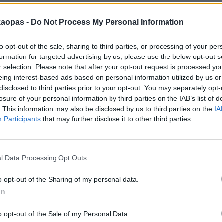
ot ovat huippuluokkaa, ja niissä perheet viihtyvät hyvin. Keskustan
kaopas -
Do Not Process My Personal Information
on yhdistelmä, Kungsparken ja Slottsparken, on ehdoton paikka leikk
ellä on kasvitieteellinen puutarha, mahdollisuus veneillä Parkkanalen-
erheille suunnatussa Malmöhus-linnassa ja katsella kaikenlaista, kut
to opt-out of the sale, sharing to third parties, or processing of your per
myllyä.
formation for targeted advertising by us, please use the below opt-out s
r selection. Please note that after your opt-out request is processed y
n Västra Hamnen -satama-alue on hyvä lapsiperheille. Siellä on tilaa,
eing interest-based ads based on personal information utilized by us or
 hyviä suuria terasseja, ja siellä on myös suuri Scaniabadet-uimarant
disclosed to third parties prior to your opt-out. You may separately opt-
losure of your personal information by third parties on the IAB’s list of
 puistoalue keskustassa on oopperatalon takaa alkava Pildammspark
. This information may also be disclosed by us to third parties on the
IA
paljon tilaa ja leikkikenttiä. Siellä on myös Malmön stadion, Swedbank
Participants
that may further disclose it to other third parties.
dion, jolla Malmö FF pelaa, urheilumuseo ja jäähalli. Melko lähellä tät
i parhaista vierailupaikoista lapsiperheille,
Folkets park
(Amiralsgatan 3
ihan ilman pääsymaksua. Alueella on lastenlava, lapsille oma leikkipui
l Data Processing Opt Outs
nigolf, teatteri, ravintoloita ja paljon muuta.
vieraileva perhe ei laita omia ruokiaan, on siellä on hyvät ravintolat,
o opt-out of the Sharing of my personal data.
kohtuuhintaisia, ja niin viikolla kuin viikonloppuisinkin on usein tarjolla 
In
uokavalikoimat ovat kebabeista hampurilaisiin erinomaiset. Jäätelöä
ullisella hinnalla.
o opt-out of the Sale of my Personal Data.