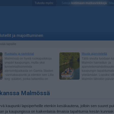
Tutustu myös:
Satoja
kotimaan matkavinkkejä
Maa
otellit ja majoittuminen
vää lapsille
 kanssa Malmössä
ä kaupunki lapsiperheille etenkin kesäkautena, jolloin sen suuret pui
an ja kaupungissa on kaikenlaisia ilmaisia tapahtumia kesän kunniaks