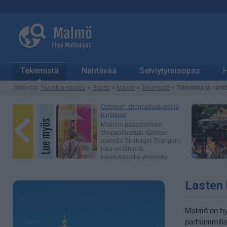
Tekemistä
Nähtävää
Selviytymisopas
H
Sijaintisi:
Sivuston etusivu
»
Ruotsi
»
Malmö
»
Tekemistä
» Tekemistä ja nähtä
Lasten
Malmö on hyv
parhaimmilla