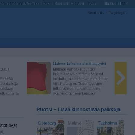
n mainiot matkakohteet
Turku
Naantali
Helsinki
Lisää...
Tilaa uutiskirje
Sivukartta
Ota yhteyttä
Ruotsi – Lisää kiinnostavia paikkoja
Göteborg
Malmö
Tukholma
stot ovat
i.