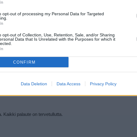
In
äviikonloppuisin ja joskus muinakin viikonloppuina juhlijoiden suosimill
u melko myöhään. Malmön joukkoliikenneverkosto on erinomainen. Bu
to opt-out of processing my Personal Data for Targeted
taviin päiväretkikohteisiin, kuten rikostutkija Wallander -kirjoista ja 
ing.
In
doton vierailupaikka lapsiperheille.
o opt-out of Collection, Use, Retention, Sale, and/or Sharing
uilla.
ersonal Data that Is Unrelated with the Purposes for which it
lected.
In
CONFIRM
llivinkit
muulle majapaikalle sijainnin ja palveluiden kannalta. Lisäksi esittele
Data Deletion
Data Access
Privacy Policy
a. Kaikki palaute on tervetullutta.