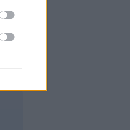
a paikoilla,
ssit vievät
-elokuvista
mme eri