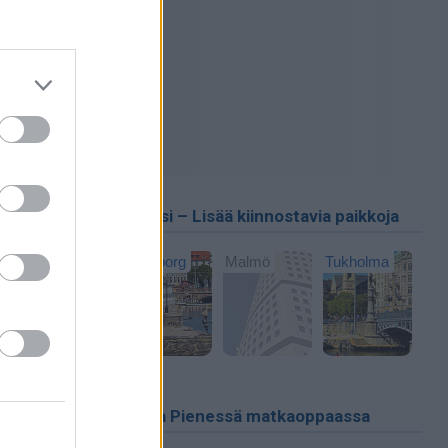
Ruotsi – Lisää kiinnostavia paikkoja
Göteborg
Malmö
Tukholma
at osat
la torg on
at
Uutta Pienessä matkaoppaassa