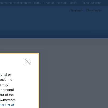
n mainiot matkakohteet
Turku
Naantali
Helsinki
Lisää...
Tilaa uutiskirje
Sivukartta
Ota yhteyttä
sonal or
ection to
ou may
 personal
out of the
 downstream
B’s List of