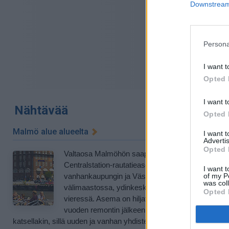
Downstream 
Persona
I want t
Opted 
I want t
Nähtävää
Opted 
Malmö alue alueelta
I want 
Advertis
Opted 
Valtaosa Malmöhön saapuvista näkee ensimmäi
Centralstation-rautatieaseman, joka sijaitsee
I want t
vanhankaupungin ja Västra Hämnen -sataman
of my P
was col
välimaastossa, ydinkeskustaan ulottuvien kanavi
Opted 
vieressä. Asema on hiljattain saatu valmiiksi mon
vuoden remontin jälkeen. Sitä kannattaa jonkin ai
katsellakin, sillä uuden ja vanhan yhdistely ja uusi lasihalli ovat