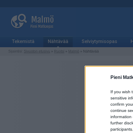
Tekemistä
Nähtävää
Selviytymisopas
H
Sijaintisi:
Sivuston etusivu
»
Ruotsi
»
Malmö
» Nähtävää
Pieni Mat
If you wish 
sensitive in
confirm you
continue se
information 
further disc
participants