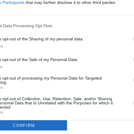
Participants
that may further disclose it to other third parties.
l Data Processing Opt Outs
o opt-out of the Sharing of my personal data.
In
o opt-out of the Sale of my Personal Data.
In
Malmön tärkeimmät nähtävyydet
to opt-out of processing my Personal Data for Targeted
ing.
In
senä
Malmön vanhakaupungin huomionarvoisimm
ovat aukioita, joista etenkin pieni aukio eli Lil
o opt-out of Collection, Use, Retention, Sale, and/or Sharing
ersonal Data that Is Unrelated with the Purposes for which it
Tudor-tyylisine julkisivuineen ja viehättävine
lected.
en
yksityiskohtineen turistien suosikkipaikkoja
In
en
kaupungissa. Sen laitamilla on kahviloita ja
kaa
ravintoloita, joilla kaikilla on terassit, ja ne ov
CONFIRM
aamusta iltaan kesäaikaan suosittuja. Stortorget on