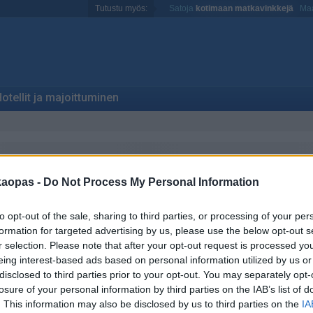
Tutustu myös:
Satoja
kotimaan matkavinkkejä
Maa
otellit ja majoittuminen
kaopas -
Do Not Process My Personal Information
to opt-out of the sale, sharing to third parties, or processing of your per
formation for targeted advertising by us, please use the below opt-out s
r selection. Please note that after your opt-out request is processed y
eing interest-based ads based on personal information utilized by us or
disclosed to third parties prior to your opt-out. You may separately opt-
losure of your personal information by third parties on the IAB’s list of
. This information may also be disclosed by us to third parties on the
IA