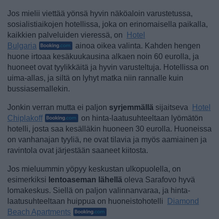
Jos mielii viettää yönsä hyvin näköaloin varustetussa,
sosialistiaikojen hotellissa, joka on erinomaisella paikalla,
kaikkien palveluiden vieressä, on
Hotel
Bulgaria
ainoa oikea valinta. Kahden hengen
huone irtoaa kesäkuukausina alkaen noin 60 eurolla, ja
huoneet ovat tyylikkäitä ja hyvin varusteltuja. Hotellissa on
uima-allas, ja siltä on lyhyt matka niin rannalle kuin
bussiasemallekin.
Jonkin verran mutta ei paljon
syrjemmällä
sijaitseva
Hotel
Chiplakoff
on hinta-laatusuhteeltaan lyömätön
hotelli, josta saa kesälläkin huoneen 30 eurolla. Huoneissa
on vanhanajan tyyliä, ne ovat tilavia ja myös aamiainen ja
ravintola ovat järjestään saaneet kiitosta.
Jos mieluummin yöpyy keskustan ulkopuolella, on
esimerkiksi
lentoaseman lähellä
oleva Sarafovo hyvä
lomakeskus. Siellä on paljon valinnanvaraa, ja hinta-
laatusuhteeltaan huippua on huoneistohotelli
Diamond
Beach Apartments