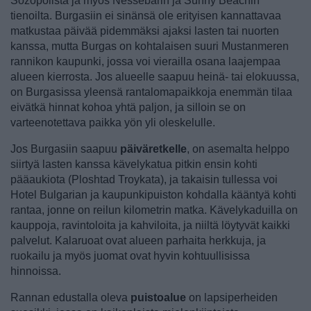
Sozopolista ja myös Nessebarin ja Sunny Beachin
tienoilta. Burgasiin ei sinänsä ole erityisen kannattavaa
matkustaa päivää pidemmäksi ajaksi lasten tai nuorten
kanssa, mutta Burgas on kohtalaisen suuri Mustanmeren
rannikon kaupunki, jossa voi vierailla osana laajempaa
alueen kierrosta. Jos alueelle saapuu heinä- tai elokuussa,
on Burgasissa yleensä rantalomapaikkoja enemmän tilaa
eivätkä hinnat kohoa yhtä paljon, ja silloin se on
varteenotettava paikka yön yli oleskelulle.
Jos Burgasiin saapuu
päiväretkelle
, on asemalta helppo
siirtyä lasten kanssa kävelykatua pitkin ensin kohti
pääaukiota (Ploshtad Troykata), ja takaisin tullessa voi
Hotel Bulgarian ja kaupunkipuiston kohdalla kääntyä kohti
rantaa, jonne on reilun kilometrin matka. Kävelykaduilla on
kauppoja, ravintoloita ja kahviloita, ja niiltä löytyvät kaikki
palvelut. Kalaruoat ovat alueen parhaita herkkuja, ja
ruokailu ja myös juomat ovat hyvin kohtuullisissa
hinnoissa.
Rannan edustalla oleva
puistoalue
on lapsiperheiden