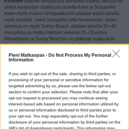
Kävellen
pääsee Burgasissa tarvittavat matkat, taksilla voi
siirtyä kaupungin sisällä jos tarvetta tulee ja Sozopoliin
kuten myös muihin rantapaikkoihin pääsee paitsi taksilla
myös bussilla. Sekä Sozopoliin että Nessebariin, jonka
vieressä on myös Sunny Beach, pääsee taksilla 30–40
minuutissa ja matka maksaa yleensä 15–20 euroa.
Nessebariin ja Sunny Beachiin on pidempi matka kuin
Sozopoliin, ja se tulee myös taksilla kalliimmaksi.
Pieni Matkaopas -
Do Not Process My Personal
Bussit
kulkevat Burgasin
linja-autoasemalta
Information
[
kartalla
] kohti Sozopolia melko tiiviiseen tahtiin
laiturista 5. Bussit lähtevät yleensä tunnin tai puolen tunnin
If you wish to opt-out of the sale, sharing to third parties, or
välein, matka maksaa alle 2,50 euroa ja kestää noin 45
processing of your personal or sensitive information for
minuuttia.
Nessebariin, Sunny Beachiin ja niiden välillä
targeted advertising by us, please use the below opt-out
oleviin paikkoihin pääsee laiturista 3, myös hyvin tiiviiseen
section to confirm your selection. Please note that after your
tahtiin, alle tunnissa ja noin kolmella eurolla suuntaansa.
opt-out request is processed you may continue seeing
Liput ostetaan aina bussista, rahastajalta, joka tulee
interest-based ads based on personal information utilized by
matkustajan luo.
us or personal information disclosed to third parties prior to
your opt-out. You may separately opt-out of the further
Jos mielii Varnaan tai muualle vähän pidemmälle, lähtee
disclosure of your personal information by third parties on the
busseja harvemmin. Eniten busseja lähtee Varnan lisäksi
IAB’s list of downstream participants. This information may