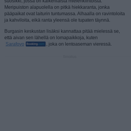
suosikki, jossa on kaikenlaista mielenkiintoista.
Meripuiston alapuolella on pitkä hiekkaranta, jonka
pääpaikat ovat laiturin tuntumassa. Alhaalla on ravintoloita
ja kahviloita, eikä ranta yleensä ole tupaten täynnä.
Burgasin keskustan lisäksi kannattaa pitää mielessä se,
että aivan sen lähellä on lomapaikkoja, kuten
Sarafovo
, joka on lentoaseman vieressä.
Ilmoitus