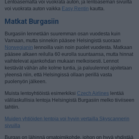
Lentoasemalta voi vuokrata auton, ja lentoaseman sivuilta
voi vuokrata auton vaikka
Easy Rentin
kautta.
Matkat Burgasiin
Burgasiin lennetään suuremman osan vuodesta kuin
Varnaan, mutta sinnekin pääsee Helsingistä suoraan
Norwegianin
lennoilla vain noin puolet vuodesta. Matkaan
pääsee alkaen reilulla 60 eurolla suuntaansa, mutta hinnat
vaihtelevat ajankohdan mukaan melkoisesti. Lennot
kestävät vähän alle kolme tuntia, ja paluulennot ajoitetaan
yleensä niin, että Helsingissä ollaan perillä vasta
puolenyön jälkeen.
Muista lentoyhtiöistä esimerkiksi
Czech Airlines
lentää
välilaskullisia lentoja Helsingistä Burgasiin melko tiiviiseen
tahtiin.
Muiden yhtiöiden lentoja voi hyvin vertailla Skyscannerin
sivuilla
Burgas on lähinnä omatoimikohde, johon on hyvä yhdistää