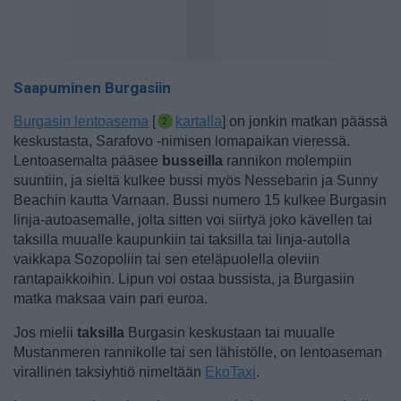
Saapuminen Burgasiin
Burgasin lentoasema
[
kartalla
] on jonkin matkan päässä
keskustasta, Sarafovo -nimisen lomapaikan vieressä.
Lentoasemalta pääsee
busseilla
rannikon molempiin
suuntiin
, ja sieltä kulkee bussi myös Nessebarin ja Sunny
Beachin kautta Varnaan. Bussi numero 15 kulkee Burgasin
linja-autoasemalle, jolta sitten voi siirtyä joko kävellen tai
taksilla muualle kaupunkiin tai taksilla tai linja-autolla
vaikkapa Sozopoliin tai sen eteläpuolella oleviin
rantapaikkoihin. Lipun voi ostaa bussista, ja Burgasiin
matka maksaa vain pari euroa.
Jos mielii
taksilla
Burgasin keskustaan tai muualle
Mustanmeren rannikolle tai sen lähistölle, on lentoaseman
virallinen taksiyhtiö nimeltään
EkoTaxi
.