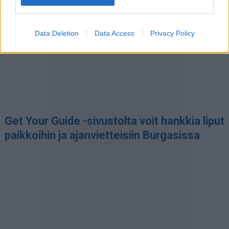
Data Deletion
Data Access
Privacy Policy
Get Your Guide -sivustolta voit hankkia liput
paikkoihin ja ajanvietteisiin Burgasissa