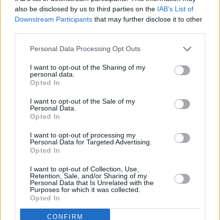
pääkaupunki Sofiaan, ja myös joihinkin muihin Bulgarian
also be disclosed by us to third parties on the
IAB’s List of
suuriin kaupunkeihin on helppo päästä linja-autolla.
Downstream Participants
that may further disclose it to other
Asemalla on tietoa aikatauluista, siellä puhutaan englantia,
third parties.
siellä on useita lipunmyyntipisteitä ja myös tavarasäilytys.
Personal Data Processing Opt Outs
Burgasista pääsee bussilla myös ulkomaille, sillä sieltä
menee useita busseja joka päivä Turkin Istanbuliin. Matka
I want to opt-out of the Sharing of my
personal data.
kestää 7–8 tuntia, maksaa noin 30 euroa ja matkan voi
Opted In
tehdä päivällä tai yön yli. Bussien liikkeitä voi tutkia myös
kätevän
sivuston
avulla.
I want to opt-out of the Sale of my
Personal Data.
Linja-autoaseman vieressä on
rautatieasema
, ja vaikka
Opted In
tämä vuonna 1902 valmistunut ja hiljattain entisöity asema
I want to opt-out of processing my
on kaunis, on sille vähän käyttöä. Sieltä kuitenkin pääsee
Personal Data for Targeted Advertising.
Sofiaan ja jonnekin muuallekin
rautateitse
, mutta etenkin
Opted In
kesäkauden aikana yöjunat ovat melko täysiä ja varaukset
I want to opt-out of Collection, Use,
pitäisi tehdä hyvissä ajoin etukäteen.
Junien aikatauluja ja
Retention, Sale, and/or Sharing of my
hintoja
voi katsella BDZ:n sivuilta.
Personal Data that Is Unrelated with the
Purposes for which it was collected.
Opted In
Sivu jatkuu ilmoituksen jälkeen
CONFIRM