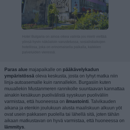
Hotel Bulgaria on ainoa oikea valinta jos mielii viettää
yönsä hyvin näköaloin varustetussa, sosialistiaikojen
hotellissa, joka on erinomaisella paikalla, kaikkien
palveluiden vieressä.
Paras alue
majapaikalle on
pääkävelykadun
ympäristössä
oleva keskusta, josta on lyhyt matka niin
linja-autoasemalle kuin rannallekin. Burgasiin kuten
muuallekin Mustanmeren rannikolle suuntaavan kannattaa
ainakin kesäkuun puolivälistä syyskuun puoliväliin
varmistaa, että huoneessa on
ilmastointi
. Talvikauden
aikana ja etenkin joulukuun alusta maaliskuun alkuun yöt
ovat usein pakkasen puolella tai lähellä sitä, joten tähän
aikaan matkustavan on hyvä varmistaa, että huoneessa on
lämmitys
.