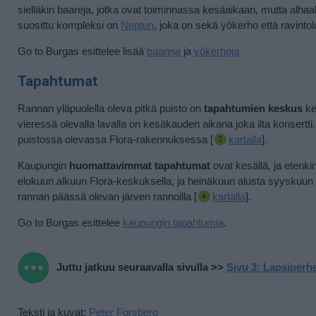
sielläkin baareja, jotka ovat toiminnassa kesäaikaan, mutta alhaalt
suosittu kompleksi on
Neptun
, joka on sekä yökerho että ravintol
Go to Burgas esittelee lisää
baareja
ja
yökerhoja
Tapahtumat
Rannan yläpuolella oleva pitkä puisto on
tapahtumien keskus
ke
vieressä olevalla lavalla on kesäkauden aikana joka ilta konsertti
puistossa olevassa Flora-rakennuksessa [
kartalla
].
Kaupungin
huomattavimmat tapahtumat
ovat kesällä, ja etenkin
elokuun alkuun Flora-keskuksella, ja
heinäkuun alusta syyskuun lo
rannan päässä olevan järven rannoilla [
kartalla
].
Go to Burgas esittelee
kaupungin tapahtumia
.
Juttu jatkuu seuraavalla sivulla >>
Sivu 3: Lapsiperhee
Teksti ja kuvat:
Peter Forsberg