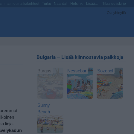
n mainiot matkakohteet
Turku
Naantali
Helsinki
Lisää...
Tilaa uutiskirje
Ota yhteyttä
Bulgaria – Lisää kiinnostavia paikkoja
Burgas
Nessebar
Sozopol
Sunny
 paremmat
Beach
elkoinen
 linja-
ävelykadun