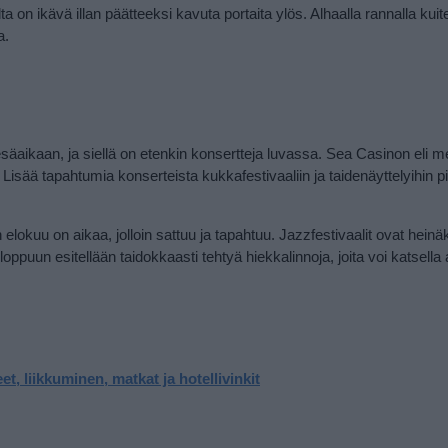
a on ikävä illan päätteeksi kavuta portaita ylös. Alhaalla rannalla kuit
a.
säaikaan, ja siellä on etenkin konsertteja luvassa. Sea Casinon eli m
. Lisää
tapahtumia konserteista kukkafestivaaliin ja taidenäyttelyihin p
 elokuu on aikaa, jolloin sattuu ja tapahtuu. Jazzfestivaalit ovat hein
ppuun esitellään taidokkaasti tehtyä hiekkalinnoja, joita voi katsella
t, liikkuminen, matkat ja hotellivinkit