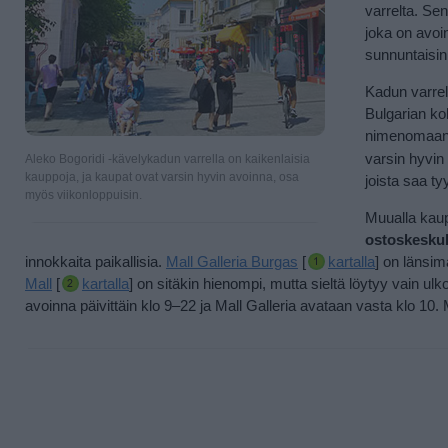
varrelta. Sen
joka on avoi
sunnuntaisi
Kadun varrell
Bulgarian ko
nimenomaa
varsin hyvin
Aleko Bogoridi -kävelykadun varrella on kaikenlaisia
kauppoja, ja kaupat ovat varsin hyvin avoinna, osa
joista saa tyyp
myös viikonloppuisin.
Muualla kaup
ostoskesku
innokkaita paikallisia.
Mall Galleria Burgas
[
kartalla
] on länsim
Mall
[
kartalla
] on sitäkin hienompi, mutta sieltä löytyy vain ul
avoinna päivittäin klo 9–22 ja Mall Galleria avataan vasta klo 10