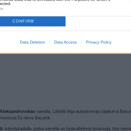
lected.
ään.
In
jatkuu ilmoituksen jälkeen
CONFIRM
Data Deletion
Data Access
Privacy Policy
Aleksandrovskan
varrella. Lähellä linja-autoasemaa sijaitseva Barc
umerossa 51 oleva Bacardi.
di
-kävelykadulla, jonka varrella on houkuttelevia terasseja. Itse ranna