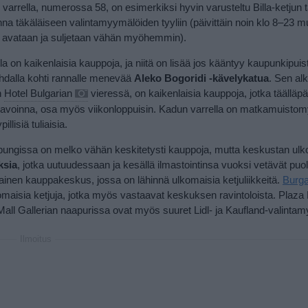
 varrella, numerossa 58, on esimerkiksi hyvin varusteltu Billa-ketjun t
nna täkäläiseen valintamyymälöiden tyyliin (päivittäin noin klo 8–23 m
n avataan ja suljetaan vähän myöhemmin).
a on kaikenlaisia kauppoja, ja niitä on lisää jos kääntyy kaupunkipuis
hdalla kohti rannalle menevää
Aleko Bogoridi -kävelykatua
. Sen al
n
Hotel Bulgarian
vieressä, on kaikenlaisia kauppoja, jotka täälläpä
 avoinna, osa myös viikonloppuisin. Kadun varrella on matkamuistom
illisiä tuliaisia.
ungissa on melko vähän keskitetysti kauppoja, mutta keskustan ulko
ksia
, jotka uutuudessaan ja kesällä ilmastointinsa vuoksi vetävät pu
ainen kauppakeskus, jossa on lähinnä ulkomaisia ketjuliikkeitä.
Burga
komaisia ketjuja, jotka myös vastaavat keskuksen ravintoloista.
Plaza 
. Mall Gallerian naapurissa ovat myös suuret Lidl- ja Kaufland-valinta
Ilmoitus