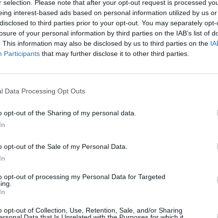
r selection. Please note that after your opt-out request is processed y
laisia ravintoloita. Jos mielii normaalia pidetympään ravintolaan, kann
eing interest-based ads based on personal information utilized by us or
lko lähellä Happyä olevaan
Rose
-ravintolaan (Aleko Bogoridi 19). R
disclosed to third parties prior to your opt-out. You may separately opt-
okkaampi ja jopa juhlava ravintola, jossa on hyvin tarjolla sellaisia li
losure of your personal information by third parties on the IAB’s list of
nia ja ankkaa, mutta myös merenelävillä höystettyä risottoa ja kattava 
. This information may also be disclosed by us to third parties on the
IA
n tuntumassa eikä halua kävellä turhan pitkälle, on
Zlatna Kotva
eli ”
Participants
that may further disclose it to other third parties.
rossa 64 hyvä ravintola maistella grillikaloja ja muita paikallisia herk
 rannikolla syödään paljon
kalaruokia
ja
mereneläviä
, jotka mieluust
et kalat ovat yleisiä eikä niissä ole ruotoja, ja jos haluaa pihvimäisen 
l Data Processing Opt Outs
rilli yleensä kohtuuhintainen kalaruoka. Simpukat, osterit ja muut m
issa hinnoissa, ja kalaruokia voi syödä myös pasta-annosten ja pitsoj
o opt-out of the Sharing of my personal data.
 täälläpäin erinomaisia, ja myös paikallisesti kasvaneet hedelmät, vi
In
muut luonnontuotteet ovat vertaansa vailla.
o opt-out of the Sale of my Personal Data.
s esittelee muutaman
ravintolan
.
In
n
vinkit
Burgasin ravintolaelämään
to opt-out of processing my Personal Data for Targeted
ing.
In
la juhlimaan, on alle tunnin matkan päässä sijaitseva
Sunny Beach
sil
o opt-out of Collection, Use, Retention, Sale, and/or Sharing
ja yökerhoja, mutta se ei välttämättä ole yöelämältään niin hyvä paik
ersonal Data that Is Unrelated with the Purposes for which it