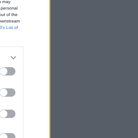
ou may
attaa
 personal
ose on
out of the
haruokia kuin
 downstream
viinilista.
B’s List of
kultainen
kuja.
i grillataan.
kalan, on
erenelävät
en kanssa.
hannekset,
le lähin
ka, että