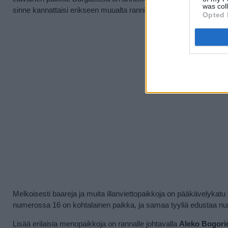
was col
sinne kannattaisi erikseen muualta rannikolta lähteä iltaa viettäm
Opted 
Teksti 
Melkoisesti baareja ja muita illanviettopaikkoja on pääkävelykatu
numerossa 16 on kohtalainen paikka, ja samaa tyyliä edustaa n
Lisää erilaisia menopaikkoja on rannalle johtavalla
Aleko Bogori