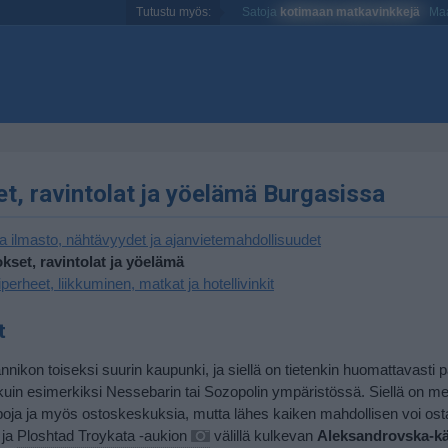
Tutustu myös:
Satoja
kotimaan matkavinkkejä
Maa
t, ravintolat ja yöelämä Burgasissa
ja ilmasto, nähtävyydet ja ajanvietemahdollisuudet
kset, ravintolat ja yöelämä
perheet, liikkuminen, matkat ja hotellivinkit
t
nnikon toiseksi suurin kaupunki, ja siellä on tietenkin huomattavasti
kuin esimerkiksi Nessebarin tai Sozopolin ympäristössä. Siellä on m
ja ja myös ostoskeskuksia, mutta lähes kaiken mahdollisen voi ostaa
 ja
Ploshtad Troykata -aukion
välillä kulkevan
Aleksandrovska-k