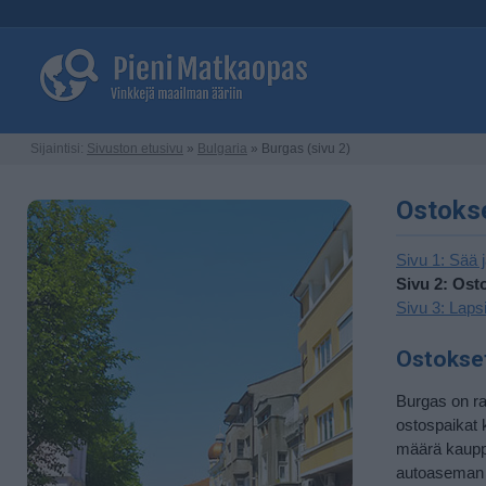
Sijaintisi:
Sivuston etusivu
»
Bulgaria
» Burgas (sivu 2)
Ostokse
Sivu 1: Sää 
Sivu 2: Osto
Sivu 3: Lapsi
Ostokse
Burgas on ra
ostospaikat 
määrä kauppo
autoaseman