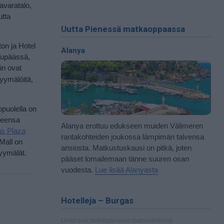
avaratalo,
utta
Uutta Pienessä matkaoppaassa
ton ja Hotel
Alanya
kupäässä,
in ovat
yymälöitä,
puolella on
oleensa
Alanya erottuu edukseen muiden Välimeren
s Plaza
rantakohteiden joukossa lämpimän talvensa
Mall on
ansiosta. Matkustuskausi on pitkä, joten
myymälät.
pääset lomailemaan tänne suuren osan
vuodesta.
Lue lisää Alanyasta
Hotelleja – Burgas
Linkit ovat hotellipalvelun mainoslinkkejä.