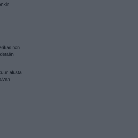
enkin
erikasinon
idetään
äkuun alusta
 aivan