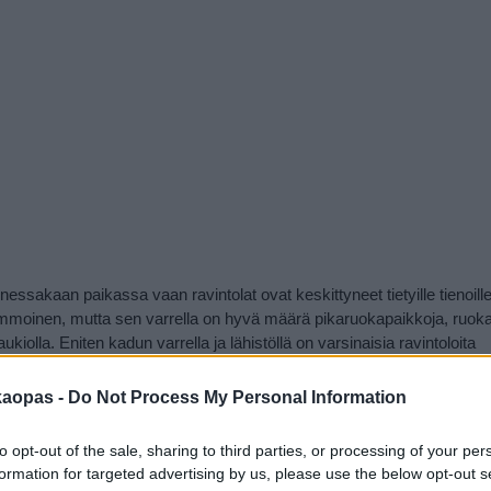
onessakaan paikassa vaan ravintolat ovat keskittyneet tietyille tienoille
ummoinen, mutta sen varrella on hyvä määrä pikaruokapaikkoja, ruokap
kiolla. Eniten kadun varrella ja lähistöllä on varsinaisia ravintoloita
kaita ravintoloita. Tasokas ravintola on kävelykadun varrella oleva
Eth
siltakin innostuneen vastaanoton. Hotel Bulgarian alakerrassa on yksi
kaopas -
Do Not Process My Personal Information
olinen ruokalista, josta löytyy kaikenlaista sushista grillilihoihin ja paik
to opt-out of the sale, sharing to third parties, or processing of your per
formation for targeted advertising by us, please use the below opt-out s
tosta rannalle johtava
Aleko Bogoridi
on toinen pääkävelykatu, jonk