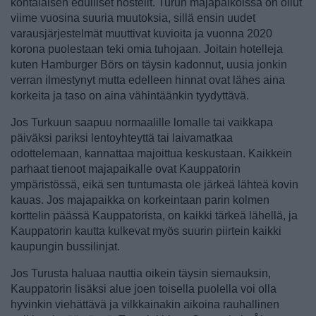
kohtalaisen edulliset hostelit. Turun majapaikoissa on ollut
viime vuosina suuria muutoksia, sillä ensin uudet
varausjärjestelmät muuttivat kuvioita ja vuonna 2020
korona puolestaan teki omia tuhojaan. Joitain hotelleja
kuten Hamburger Börs on täysin kadonnut, uusia jonkin
verran ilmestynyt mutta edelleen hinnat ovat lähes aina
korkeita ja taso on aina vähintäänkin tyydyttävä.
Jos Turkuun saapuu normaalille lomalle tai vaikkapa
päiväksi pariksi lentoyhteyttä tai laivamatkaa
odottelemaan, kannattaa majoittua keskustaan. Kaikkein
parhaat tienoot majapaikalle ovat Kauppatorin
ympäristössä, eikä sen tuntumasta ole järkeä lähteä kovin
kauas. Jos majapaikka on korkeintaan parin kolmen
korttelin päässä Kauppatorista, on kaikki tärkeä lähellä, ja
Kauppatorin kautta kulkevat myös suurin piirtein kaikki
kaupungin bussilinjat.
Jos Turusta haluaa nauttia oikein täysin siemauksin,
Kauppatorin lisäksi alue joen toisella puolella voi olla
hyvinkin viehättävä ja vilkkainakin aikoina rauhallinen