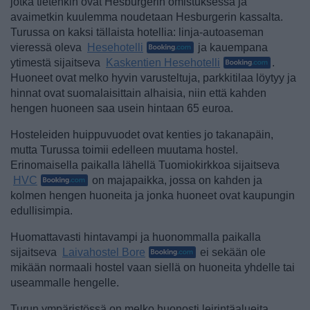
jotka tietenkin ovat Hesburgerin omistuksessa ja
avaimetkin kuulemma noudetaan Hesburgerin kassalta.
Turussa on kaksi tällaista hotellia: linja-autoaseman
vieressä oleva
Hesehotelli
ja kauempana
ytimestä sijaitseva
Kaskentien Hesehotelli
.
Huoneet ovat melko hyvin varusteltuja, parkkitilaa löytyy ja
hinnat ovat suomalaisittain alhaisia, niin että kahden
hengen huoneen saa usein hintaan 65 euroa.
Hosteleiden huippuvuodet ovat kenties jo takanapäin,
mutta Turussa toimii edelleen muutama hostel.
Erinomaisella paikalla lähellä Tuomiokirkkoa sijaitseva
HVC
on majapaikka, jossa on kahden ja
kolmen hengen huoneita ja jonka huoneet ovat kaupungin
edullisimpia.
Huomattavasti hintavampi ja huonommalla paikalla
sijaitseva
Laivahostel Bore
ei sekään ole
mikään normaali hostel vaan siellä on huoneita yhdelle tai
useammalle hengelle.
Turun ympäristössä on melko huonosti leirintäalueita.