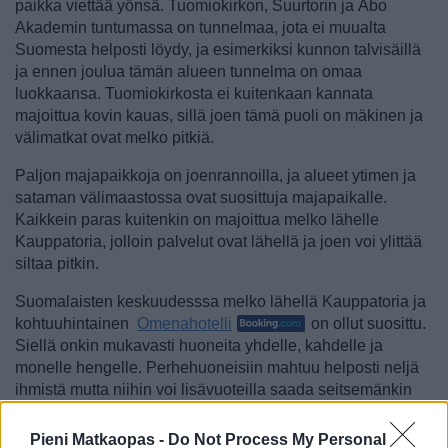
paikka viettää yönsä. Tuomiokirkon, Suurtorin ja Åbo
Akademin tuntumassa on tunnelmaa, jota ei muualta
Suomesta helposti löydy, ja esimerkiksi kunnon talvisäillä
ja ennen joulua tämän alueen tunnelma on omaa
luokkaansa. Tuomiokirkosta ei kuitenkaan kannata
majoittua kovin kauas, sillä joen tämä puoli on mäkinen ja
välimatkat ovat melko pitkiä.
Paljon majapaikkoja on joenrannoilla, ja alueet ytimen ja
sataman välimaastossa ovat suosittuja majapaikalle.
Kaikkein paras kuitenkin on majoittua melko lähelle
Kauppatoria, jolloin palvelut ovat lähellä ja joen voi ylittää
siltaa pitkin.
Suomalaisten keskuudesssa melko lähellä Kauppatoria ja
kohtuuhintainen
Omenahotelli
on ollut suosittu.
Siellä onkin mukavasti huoneita yhdelle, kahdelle ja
monelle hengelle. Perhehuoneisiin mahtuu helposti neljä
ihmistä mutta niihin voi lisävuoteilla saada seitsemänkin
henkeä samaan huoneeseen.
Pieni Matkaopas -
Do Not Process My Personal