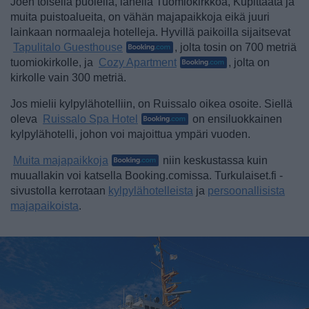
Joen toisella puolella, lähellä Tuomiokirkkoa, Kupittaata ja
muita puistoalueita, on vähän majapaikkoja eikä juuri
lainkaan normaaleja hotelleja. Hyvillä paikoilla sijaitsevat
Tapulitalo Guesthouse
, jolta tosin on 700 metriä
tuomiokirkolle, ja
Cozy Apartment
, jolta on
kirkolle vain 300 metriä.
Jos mielii kylpylähotelliin, on Ruissalo oikea osoite. Siellä
oleva
Ruissalo Spa Hotel
on ensiluokkainen
kylpylähotelli, johon voi majoittua ympäri vuoden.
Muita majapaikkoja
niin keskustassa kuin
muuallakin voi katsella Booking.comissa. Turkulaiset.fi -
sivustolla kerrotaan
kylpylähotelleista
ja
persoonallisista
majapaikoista
.