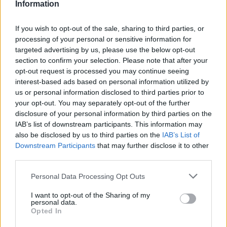
Jos mieluummin nukkuu huoneistossa kuin hotellissa, on
Information
myös aivan Kauppatorin tuntumassa oleva
Forenom
Aparthotel
hyvä majapaikka. Siellä on
If you wish to opt-out of the sale, sharing to third parties, or
huoneistoja oikeastaan vain yhdelle ja kahdelle hengelle,
processing of your personal or sensitive information for
mutta se on rauhallinen majapaikka, jossa on hyvät
targeted advertising by us, please use the below opt-out
parkkipaikat.
section to confirm your selection. Please note that after your
opt-out request is processed you may continue seeing
interest-based ads based on personal information utilized by
us or personal information disclosed to third parties prior to
your opt-out. You may separately opt-out of the further
disclosure of your personal information by third parties on the
IAB’s list of downstream participants. This information may
also be disclosed by us to third parties on the
IAB’s List of
Downstream Participants
that may further disclose it to other
third parties.
Personal Data Processing Opt Outs
I want to opt-out of the Sharing of my
personal data.
Opted In