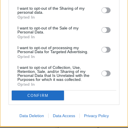
I want to opt-out of the Sharing of my
personal data.
Opted In
I want to opt-out of the Sale of my
Personal Data.
Opted In
Sunny Beach tunnetaan erityisesti sen laajasta ranta-
alueesta, mutta myös ostosmahdollisuudet ovat sen
I want to opt-out of processing my
Personal Data for Targeted Advertising.
merkittävä vetonaula ...
(jatkuu sivulla)
Opted In
I want to opt-out of Collection, Use,
Sunny Beach – Etusivu
Retention, Sale, and/or Sharing of my
Personal Data that Is Unrelated with the
Purposes for which it was collected.
Opted In
CONFIRM
Data Deletion
Data Access
Privacy Policy
Sunny Beach on Bulgarian Mustanmeren rannikon
vetovoimaisin lomakohde, ja se tunnetaan Bulgariassa