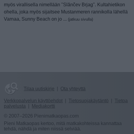
myös virallisella nimellään "Slănčev Brjag". Kultahietikon
ohella, joka myös sijaitsee Mustanmeren rannikolla lähellä
Varnaa, Sunny Beach on jo ...
(jatkuu sivulla)
Tilaa uutiskirje
|
Ota yhteyttä
Verkkopalvelun käyttöehdot
|
Tietosuojakäytäntö
|
Tietoa
palvelusta
|
Mediakortti
© 2007–2026 Pienimatkaopas.com
Pieni Matkaopas kertoo, mitä matkakohteissa kannattaa
tehdä, nähdä ja miten niissä selviää.