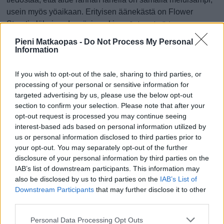
usein myös yöaikaan. Erityisen äänekästä on Flower
Streetin läheisyydessä, ja onkin ...
(jatkuu sivulla)
Pieni Matkaopas -
Do Not Process My Personal
Information
Lapsiperheet, liikkuminen ja matkat
If you wish to opt-out of the sale, sharing to third parties, or
processing of your personal or sensitive information for
targeted advertising by us, please use the below opt-out
section to confirm your selection. Please note that after your
opt-out request is processed you may continue seeing
interest-based ads based on personal information utilized by
Sunny Beach on monipuolinen lomakohde perheille. Sen
us or personal information disclosed to third parties prior to
vahvuuksiin kuuluvat pitkä hiekkaranta, aurinkoinen ilmasto
your opt-out. You may separately opt-out of the further
disclosure of your personal information by third parties on the
ja hyvä hinta-laatusuhde. Lisäksi Sunny Beachista on hyvät
IAB’s list of downstream participants. This information may
kulkuyhteydet läheisiin kohteisiin, kuten Nessebariin ...
also be disclosed by us to third parties on the
IAB’s List of
(jatkuu sivulla)
Downstream Participants
that may further disclose it to other
third parties.
Ostokset, ravintolat ja yöelämä
Personal Data Processing Opt Outs