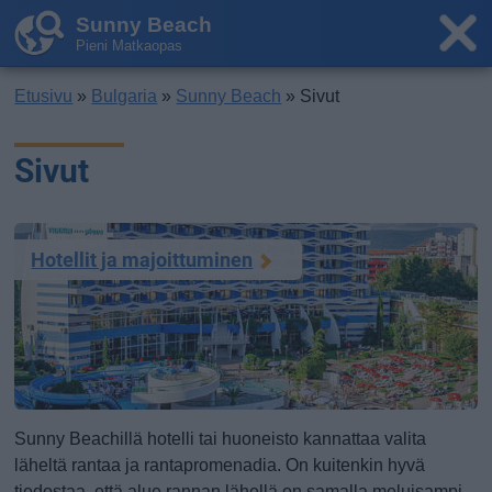
Sunny Beach
Pieni Matkaopas
Etusivu
»
Bulgaria
»
Sunny Beach
» Sivut
Sivut
Hotellit ja majoittuminen
Sunny Beachillä hotelli tai huoneisto kannattaa valita
läheltä rantaa ja rantapromenadia. On kuitenkin hyvä
tiedostaa, että alue rannan lähellä on samalla meluisampi,