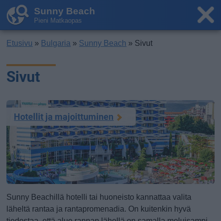
Sunny Beach
Pieni Matkaopas
Etusivu
»
Bulgaria
»
Sunny Beach
» Sivut
Sivut
Hotellit ja majoittuminen
Sunny Beachillä hotelli tai huoneisto kannattaa valita
läheltä rantaa ja rantapromenadia. On kuitenkin hyvä
tiedostaa, että alue rannan lähellä on samalla meluisampi,