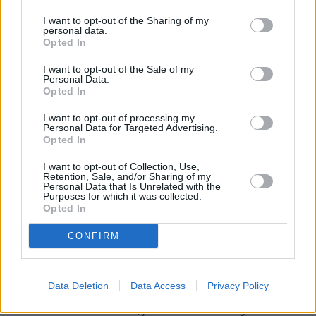
I want to opt-out of the Sharing of my
personal data.
Opted In
I want to opt-out of the Sale of my
Personal Data.
Opted In
Sunny Beach tunnetaan erityisesti sen laajasta ranta-
alueesta, mutta myös ostosmahdollisuudet ovat sen
I want to opt-out of processing my
Personal Data for Targeted Advertising.
merkittävä vetonaula ...
(jatkuu sivulla)
Opted In
I want to opt-out of Collection, Use,
Sunny Beach – Etusivu
Retention, Sale, and/or Sharing of my
Personal Data that Is Unrelated with the
Purposes for which it was collected.
Opted In
CONFIRM
Data Deletion
Data Access
Privacy Policy
Sunny Beach on Bulgarian Mustanmeren rannikon
vetovoimaisin lomakohde, ja se tunnetaan Bulgariassa