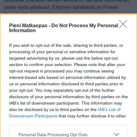
usein myös yöaikaan. Erityisen äänekästä on Flower
Streetin läheisyydessä, ja onkin ...
(jatkuu sivulla)
Pieni Matkaopas -
Do Not Process My Personal
Information
Lapsiperheet, liikkuminen ja matkat
If you wish to opt-out of the sale, sharing to third parties, or
processing of your personal or sensitive information for
targeted advertising by us, please use the below opt-out
section to confirm your selection. Please note that after your
opt-out request is processed you may continue seeing
interest-based ads based on personal information utilized by
Sunny Beach on monipuolinen lomakohde perheille. Sen
us or personal information disclosed to third parties prior to
vahvuuksiin kuuluvat pitkä hiekkaranta, aurinkoinen ilmasto
your opt-out. You may separately opt-out of the further
disclosure of your personal information by third parties on the
ja hyvä hinta-laatusuhde. Lisäksi Sunny Beachista on hyvät
IAB’s list of downstream participants. This information may
kulkuyhteydet läheisiin kohteisiin, kuten Nessebariin ...
also be disclosed by us to third parties on the
IAB’s List of
(jatkuu sivulla)
Downstream Participants
that may further disclose it to other
third parties.
Ostokset, ravintolat ja yöelämä
Personal Data Processing Opt Outs