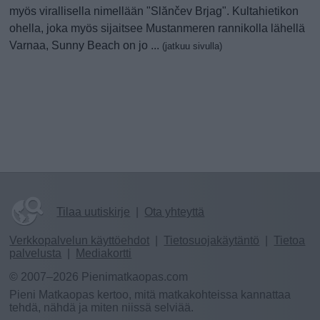
myös virallisella nimellään "Slănčev Brjag". Kultahietikon
ohella, joka myös sijaitsee Mustanmeren rannikolla lähellä
Varnaa, Sunny Beach on jo ...
(jatkuu sivulla)
Tilaa uutiskirje
|
Ota yhteyttä
Verkkopalvelun käyttöehdot
|
Tietosuojakäytäntö
|
Tietoa
palvelusta
|
Mediakortti
© 2007–2026 Pienimatkaopas.com
Pieni Matkaopas kertoo, mitä matkakohteissa kannattaa
tehdä, nähdä ja miten niissä selviää.