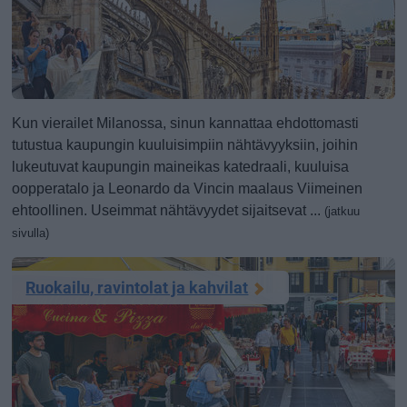
Kun vierailet Milanossa, sinun kannattaa ehdottomasti
tutustua kaupungin kuuluisimpiin nähtävyyksiin, joihin
lukeutuvat kaupungin maineikas katedraali, kuuluisa
oopperatalo ja Leonardo da Vincin maalaus Viimeinen
ehtoollinen. Useimmat nähtävyydet sijaitsevat ...
(jatkuu
sivulla)
Ruokailu, ravintolat ja kahvilat