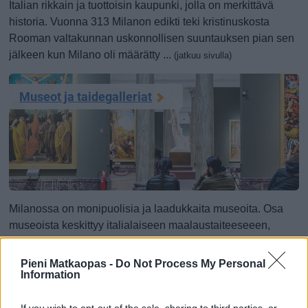
Italian rikkain ja tuottoisin kaupunki, jolla on merkittävä
historia. Vuonna 313 Milanon edikti teki kristinuskosta
Rooman valtakunnan uskonnollisen suuntauksen pian sen
jälkeen kun Milano oli määrätty ...
(jatkuu sivulla)
Museot ja taidegalleriat
Milanossa on monipuolisia ja laadukkaita museoita. Osa
museoista keskittyy italialaiseen maalaustaiteeseeen,
mutta täällä on myös esimerkiksi Leonardo da Vincin
keksintöjä esittelevä museo ja arkeologinen museo. Taide
Pieni Matkaopas -
Do Not Process My Personal
on Milanossa oikeutetusti ...
Information
(jatkuu sivulla)