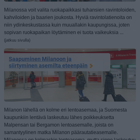
Milanossa voit valita ruokapaikkasi tuhansien ravintoloiden,
kahviloiden ja baarien joukosta. Hyviä ravintolatienoita on
niin ydinkeskustassa kuin muuallakin kaupungissa, joten
sopivan ruokapaikan löytäminen ei tuota vaikeuksia ...
(jatkuu sivulla)
Saapuminen Milanoon ja
siirtyminen asemilta eteenpäin
Milanon lähellä on kolme eri lentoasemaa, ja Suomesta
kaupunkiin lentävä laskeutuu lähes poikkeuksetta
Malpensan tai Bergamon lentoasemalle, joista on
samantyylinen matka Milanon päärautatieasemalle.
Milanossa on kolmaskin lentoasema, mutta sinne laskeutuu