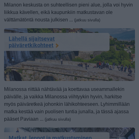
Milanon keskusta on suhteellisen pieni alue, jolla voi hyvin
liikkua kävellen, eikä kaupunkiin matkustavan ole
välttämätöntä nousta julkisen ...
(jatkuu sivulla)
Lähellä sijaitsevat
päiväretkikohteet
Milanossa riittää nähtävää ja koettavaa useammallekin
päivälle, ja vaikka Milanossa viihtyykin hyvin, harkitse
myös päiväretkeä johonkin lähikohteeseen. Lyhimmillään
matka kestää vain puolisen tuntia junalla, ja tässä ajassa
pääset Paviaan ...
(jatkuu sivulla)
Matkat, lennot ja matkustaminen