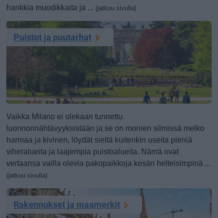
hankkia muodikkaita ja ...
(jatkuu sivulla)
Puistot ja puutarhat
Vaikka Milano ei olekaan tunnettu
luonnonnähtävyyksistään ja se on monien silmissä melko
harmaa ja kivinen, löydät sieltä kuitenkin useita pieniä
viheralueita ja laajempia puistoalueita. Nämä ovat
vertaansa vailla olevia pakopaikkoja kesän helteisimpinä ...
(jatkuu sivulla)
Rakennukset ja maamerkit