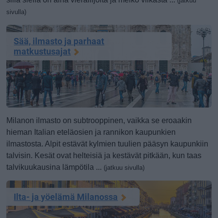
(jatkuu
sivulla)
Sää, ilmasto ja parhaat
matkustusajat
Milanon ilmasto on subtrooppinen, vaikka se eroaakin
hieman Italian eteläosien ja rannikon kaupunkien
ilmastosta. Alpit estävät kylmien tuulien pääsyn kaupunkiin
talvisin. Kesät ovat helteisiä ja kestävät pitkään, kun taas
talvikuukausina lämpötila ...
(jatkuu sivulla)
Ilta- ja yöelämä Milanossa