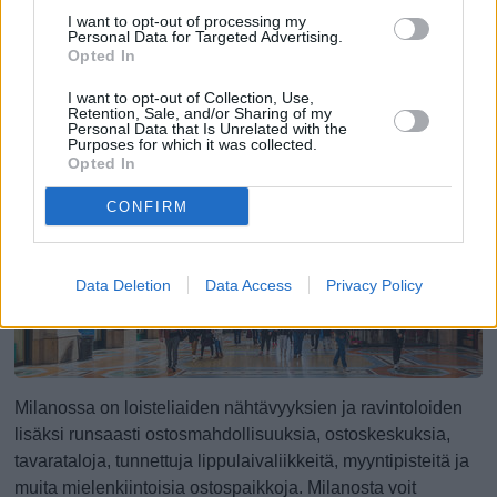
I want to opt-out of processing my
Personal Data for Targeted Advertising.
Jos matkustat Milanoon perheen kanssa, löydät
Opted In
kaupungista useita mielenkiintoisia vierailukohteita lapsille,
I want to opt-out of Collection, Use,
vaikka kaupungin vilkkaus ja kuumat kesäsäät eivät
Retention, Sale, and/or Sharing of my
Personal Data that Is Unrelated with the
välttämättä teekään siitä ihanteellisinta lomakohdetta
Purposes for which it was collected.
lapsiperheille ...
(jatkuu sivulla)
Opted In
CONFIRM
Ostokset, shoppailualueet ja
hintataso
Data Deletion
Data Access
Privacy Policy
Milanossa on loisteliaiden nähtävyyksien ja ravintoloiden
lisäksi runsaasti ostosmahdollisuuksia, ostoskeskuksia,
tavarataloja, tunnettuja lippulaivaliikkeitä, myyntipisteitä ja
muita mielenkiintoisia ostospaikkoja. Milanosta voit