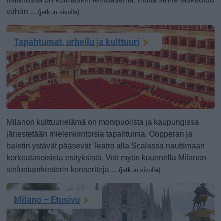
vähän ...
(jatkuu sivulla)
Tapahtumat, urheilu ja kulttuuri
Milanon kulttuurielämä on monipuolista ja kaupungissa
järjestetään mielenkiintoisia tapahtumia. Oopperan ja
baletin ystävät pääsevät Teatro alla Scalassa nauttimaan
korkeatasoisista esityksistä. Voit myös kuunnella Milanon
sinfoniaorkesterin konsertteja ...
(jatkuu sivulla)
Milano – Etusivu