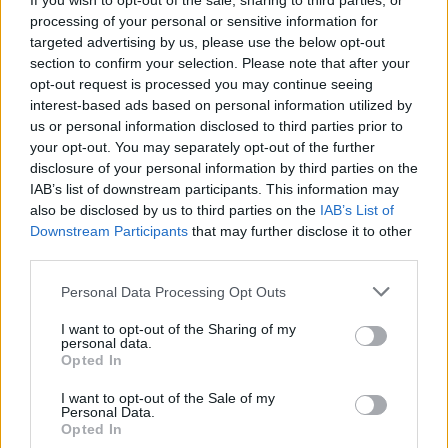
If you wish to opt-out of the sale, sharing to third parties, or
Muuta ajanvietettä
processing of your personal or sensitive information for
targeted advertising by us, please use the below opt-out
section to confirm your selection. Please note that after your
opt-out request is processed you may continue seeing
interest-based ads based on personal information utilized by
us or personal information disclosed to third parties prior to
your opt-out. You may separately opt-out of the further
disclosure of your personal information by third parties on the
Milanossa on tarjolla monia perinteisiä nähtävyyksiä, kuten
IAB’s list of downstream participants. This information may
korkeatasoisia museoita, ostosmahdollisuuksia ja
also be disclosed by us to third parties on the
IAB’s List of
jalkapallo-otteluita. Näiden lisäksi kaupungista löytyy myös
Downstream Participants
that may further disclose it to other
normaalista poikkeavia ajanvietemahdollisuuksia ...
(jatkuu
third parties.
sivulla)
Personal Data Processing Opt Outs
I want to opt-out of the Sharing of my
Nähtävää ja koettavaa lapsille ja
personal data.
nuorille
Opted In
I want to opt-out of the Sale of my
Personal Data.
Opted In