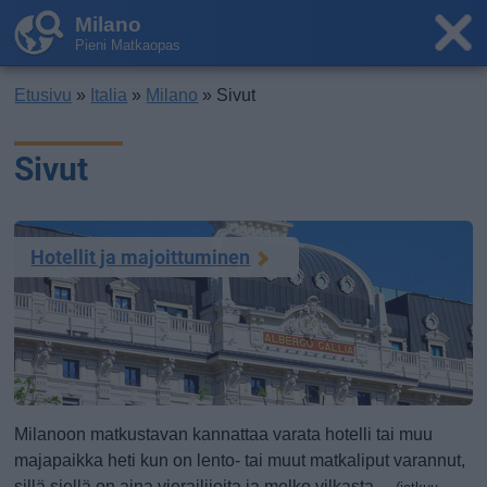
Milano
Pieni Matkaopas
Etusivu
»
Italia
»
Milano
» Sivut
Sivut
Hotellit ja majoittuminen
Milanoon matkustavan kannattaa varata hotelli tai muu
majapaikka heti kun on lento- tai muut matkaliput varannut,
sillä siellä on aina vierailijoita ja melko vilkasta ...