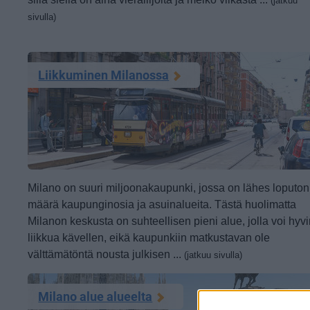
(jatkuu
sivulla)
Liikkuminen Milanossa
Milano on suuri miljoonakaupunki, jossa on lähes loputon
määrä kaupunginosia ja asuinalueita. Tästä huolimatta
Milanon keskusta on suhteellisen pieni alue, jolla voi hyv
liikkua kävellen, eikä kaupunkiin matkustavan ole
välttämätöntä nousta julkisen ...
(jatkuu sivulla)
Milano alue alueelta