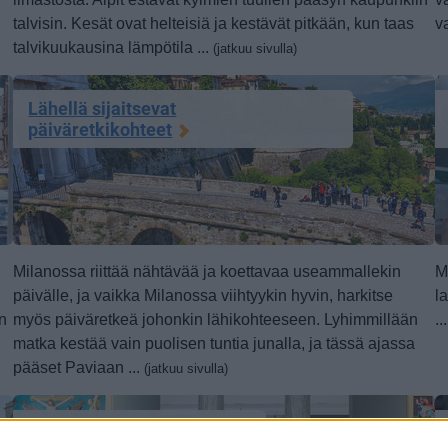
talvisin. Kesät ovat helteisiä ja kestävät pitkään, kun taas
va
talvikuukausina lämpötila ...
(jatkuu sivulla)
Lähellä sijaitsevat
päiväretkikohteet
Milanossa riittää nähtävää ja koettavaa useammallekin
M
päivälle, ja vaikka Milanossa viihtyykin hyvin, harkitse
l
in
myös päiväretkeä johonkin lähikohteeseen. Lyhimmillään
..
matka kestää vain puolisen tuntia junalla, ja tässä ajassa
pääset Paviaan ...
(jatkuu sivulla)
Museot ja taidegalleriat