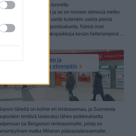
aikka Milano ei olekaan tunnettu
uonnonnähtävyyksistään ja se on monien silmissä melko
armaa ja kivinen, löydät sieltä kuitenkin useita pieniä
iheralueita ja laajempia puistoalueita. Nämä ovat
ertaansa vailla olevia pakopaikkoja kesän helteisimpinä ...
atkuu sivulla)
Saapuminen Milanoon ja
siirtyminen asemilta eteenpäin
ilanon lähellä on kolme eri lentoasemaa, ja Suomesta
aupunkiin lentävä laskeutuu lähes poikkeuksetta
alpensan tai Bergamon lentoasemalle, joista on
amantyylinen matka Milanon päärautatieasemalle.