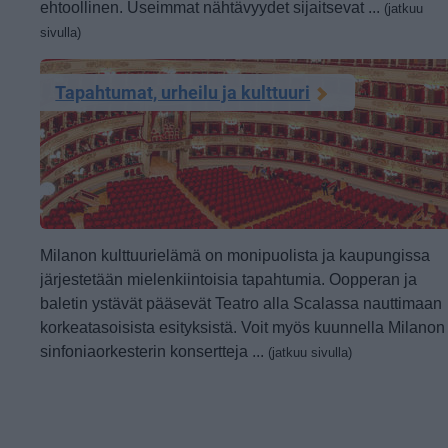
ehtoollinen. Useimmat nähtävyydet sijaitsevat ...
(jatkuu
sivulla)
Tapahtumat, urheilu ja kulttuuri
Milanon kulttuurielämä on monipuolista ja kaupungissa
järjestetään mielenkiintoisia tapahtumia. Oopperan ja
baletin ystävät pääsevät Teatro alla Scalassa nauttimaan
korkeatasoisista esityksistä. Voit myös kuunnella Milanon
sinfoniaorkesterin konsertteja ...
(jatkuu sivulla)