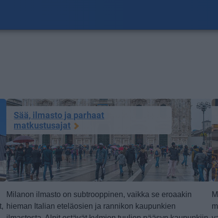
Sää, ilmasto ja parhaat
matkustusajat
Milanon ilmasto on subtrooppinen, vaikka se eroaakin
M
t,
hieman Italian eteläosien ja rannikon kaupunkien
m
ilmastosta. Alpit estävät kylmien tuulien pääsyn kaupunkiin
v