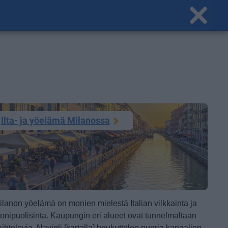
Ilta- ja yöelämä Milanossa
ilanon yöelämä on monien mielestä Italian vilkkainta ja
onipuolisinta. Kaupungin eri alueet ovat tunnelmaltaan
aihtelevia. Navigli [kartalla] houkuttelee nuoria kanaalien