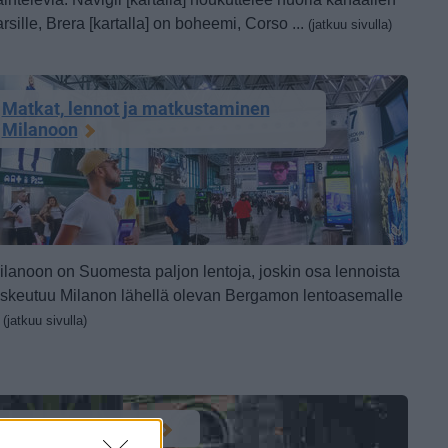
rsille, Brera [kartalla] on boheemi, Corso ...
(jatkuu sivulla)
Matkat, lennot ja matkustaminen
Milanoon
ilanoon on Suomesta paljon lentoja, joskin osa lennoista
askeutuu Milanon lähellä olevan Bergamon lentoasemalle
.
(jatkuu sivulla)
Muuta ajanvietettä