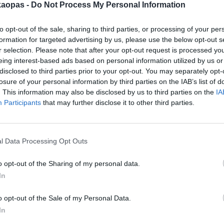
kaopas -
Do Not Process My Personal Information
to opt-out of the sale, sharing to third parties, or processing of your per
formation for targeted advertising by us, please use the below opt-out s
r selection. Please note that after your opt-out request is processed y
eing interest-based ads based on personal information utilized by us or
disclosed to third parties prior to your opt-out. You may separately opt-
Milanossa on monipuolisia ja laadukkaita museoita. Osa
M
losure of your personal information by third parties on the IAB’s list of
museoista keskittyy italialaiseen maalaustaiteeseeen,
k
. This information may also be disclosed by us to third parties on the
IA
mutta täällä on myös esimerkiksi Leonardo da Vincin
j
Participants
that may further disclose it to other third parties.
n
keksintöjä esittelevä museo ja arkeologinen museo. Taide
n
on Milanossa oikeutetusti ...
(jatkuu sivulla)
si
l Data Processing Opt Outs
Ostokset, shoppailualueet ja
hintataso
o opt-out of the Sharing of my personal data.
In
o opt-out of the Sale of my Personal Data.
In