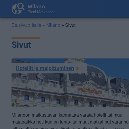
Milano
Pieni Matkaopas
Etusivu
»
Italia
»
Milano
» Sivut
Sivut
Hotellit ja majoittuminen
Milanoon matkustavan kannattaa varata hotelli tai muu
majapaikka heti kun on lento- tai muut matkaliput varannu
sillä siellä on aina vierailijoita ja melko vilkasta ...