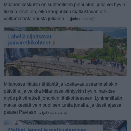
Milanon keskusta on suhteellisen pieni alue, jolla voi hyvin
liikkua kävellen, eikä kaupunkiin matkustavan ole
välttämätöntä nousta julkisen ...
(jatkuu sivulla)
Lähellä sijaitsevat
päiväretkikohteet
Milanossa riittää nähtävää ja koettavaa useammallekin
päivälle, ja vaikka Milanossa viihtyykin hyvin, harkitse
myös päiväretkeä johonkin lähikohteeseen. Lyhimmillään
matka kestää vain puolisen tuntia junalla, ja tässä ajassa
pääset Paviaan ...
(jatkuu sivulla)
Matkat, lennot ja matkustaminen