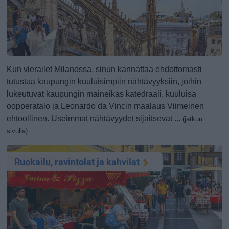
Kun vierailet Milanossa, sinun kannattaa ehdottomasti
tutustua kaupungin kuuluisimpiin nähtävyyksiin, joihin
lukeutuvat kaupungin maineikas katedraali, kuuluisa
oopperatalo ja Leonardo da Vincin maalaus Viimeinen
ehtoollinen. Useimmat nähtävyydet sijaitsevat ...
(jatkuu
sivulla)
Ruokailu, ravintolat ja kahvilat