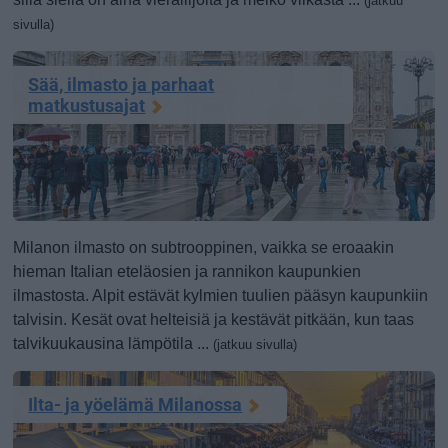
(jatkuu
sivulla)
Sää, ilmasto ja parhaat
matkustusajat
Milanon ilmasto on subtrooppinen, vaikka se eroaakin
hieman Italian eteläosien ja rannikon kaupunkien
ilmastosta. Alpit estävät kylmien tuulien pääsyn kaupunkiin
talvisin. Kesät ovat helteisiä ja kestävät pitkään, kun taas
talvikuukausina lämpötila ...
(jatkuu sivulla)
Ilta- ja yöelämä Milanossa