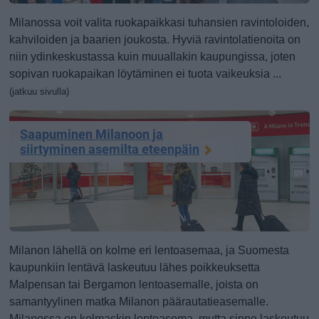
Milanossa voit valita ruokapaikkasi tuhansien ravintoloiden,
kahviloiden ja baarien joukosta. Hyviä ravintolatienoita on
niin ydinkeskustassa kuin muuallakin kaupungissa, joten
sopivan ruokapaikan löytäminen ei tuota vaikeuksia ...
(jatkuu sivulla)
Saapuminen Milanoon ja
siirtyminen asemilta eteenpäin
Milanon lähellä on kolme eri lentoasemaa, ja Suomesta
kaupunkiin lentävä laskeutuu lähes poikkeuksetta
Malpensan tai Bergamon lentoasemalle, joista on
samantyylinen matka Milanon päärautatieasemalle.
Milanossa on kolmaskin lentoasema, mutta sinne laskeutuu