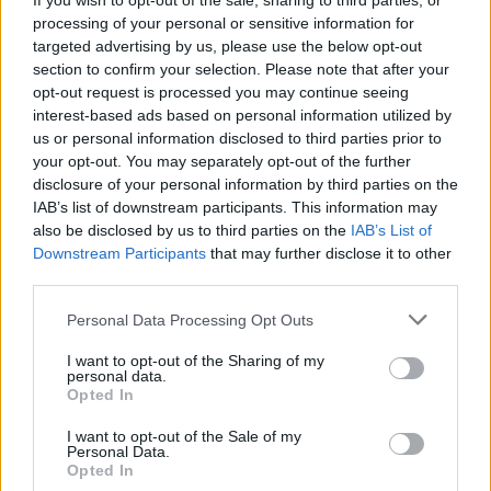
If you wish to opt-out of the sale, sharing to third parties, or
Muuta ajanvietettä
processing of your personal or sensitive information for
targeted advertising by us, please use the below opt-out
section to confirm your selection. Please note that after your
opt-out request is processed you may continue seeing
interest-based ads based on personal information utilized by
us or personal information disclosed to third parties prior to
your opt-out. You may separately opt-out of the further
disclosure of your personal information by third parties on the
Milanossa on tarjolla monia perinteisiä nähtävyyksiä, kuten
IAB’s list of downstream participants. This information may
korkeatasoisia museoita, ostosmahdollisuuksia ja
also be disclosed by us to third parties on the
IAB’s List of
jalkapallo-otteluita. Näiden lisäksi kaupungista löytyy myös
Downstream Participants
that may further disclose it to other
normaalista poikkeavia ajanvietemahdollisuuksia ...
(jatkuu
third parties.
sivulla)
Personal Data Processing Opt Outs
I want to opt-out of the Sharing of my
Nähtävää ja koettavaa lapsille ja
personal data.
nuorille
Opted In
I want to opt-out of the Sale of my
Personal Data.
Opted In