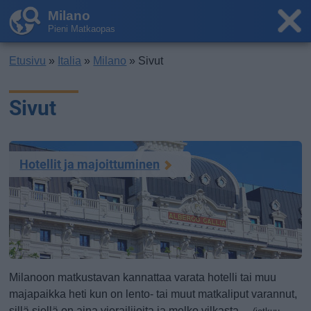
Milano
Pieni Matkaopas
Etusivu
»
Italia
»
Milano
» Sivut
Sivut
Hotellit ja majoittuminen
Milanoon matkustavan kannattaa varata hotelli tai muu
majapaikka heti kun on lento- tai muut matkaliput varannut,
sillä siellä on aina vierailijoita ja melko vilkasta ...