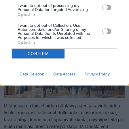
I want to opt-out of processing my
Personal Data for Targeted Advertising.
Jos matkustat Milanoon perheen kanssa, löydät
Opted In
kaupungista useita mielenkiintoisia vierailukohteita lapsille,
I want to opt-out of Collection, Use,
vaikka kaupungin vilkkaus ja kuumat kesäsäät eivät
Retention, Sale, and/or Sharing of my
Personal Data that Is Unrelated with the
välttämättä teekään siitä ihanteellisinta lomakohdetta
Purposes for which it was collected.
lapsiperheille ...
(jatkuu sivulla)
Opted In
CONFIRM
Ostokset, shoppailualueet ja
hintataso
Data Deletion
Data Access
Privacy Policy
Milanossa on loisteliaiden nähtävyyksien ja ravintoloiden
lisäksi runsaasti ostosmahdollisuuksia, ostoskeskuksia,
tavarataloja, tunnettuja lippulaivaliikkeitä, myyntipisteitä ja
muita mielenkiintoisia ostospaikkoja. Milanosta voit