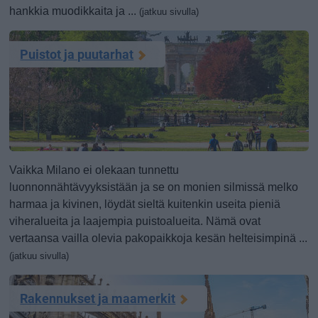
hankkia muodikkaita ja ...
(jatkuu sivulla)
Puistot ja puutarhat
Vaikka Milano ei olekaan tunnettu
luonnonnähtävyyksistään ja se on monien silmissä melko
harmaa ja kivinen, löydät sieltä kuitenkin useita pieniä
viheralueita ja laajempia puistoalueita. Nämä ovat
vertaansa vailla olevia pakopaikkoja kesän helteisimpinä ...
(jatkuu sivulla)
Rakennukset ja maamerkit