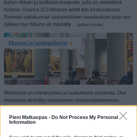
Italian rikkain ja tuottoisin kaupunki, jolla on merkittävä
historia. Vuonna 313 Milanon edikti teki kristinuskosta
Rooman valtakunnan uskonnollisen suuntauksen pian sen
jälkeen kun Milano oli määrätty ...
(jatkuu sivulla)
Museot ja taidegalleriat
Milanossa on monipuolisia ja laadukkaita museoita. Osa
museoista keskittyy italialaiseen maalaustaiteeseeen,
mutta täällä on myös esimerkiksi Leonardo da Vincin
keksintöjä esittelevä museo ja arkeologinen museo. Taide
Pieni Matkaopas -
Do Not Process My Personal
on Milanossa oikeutetusti ...
Information
(jatkuu sivulla)