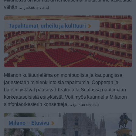
vähän ...
(jatkuu sivulla)
Tapahtumat, urheilu ja kulttuuri
Milanon kulttuurielämä on monipuolista ja kaupungissa
järjestetään mielenkiintoisia tapahtumia. Oopperan ja
baletin ystävät pääsevät Teatro alla Scalassa nauttimaan
korkeatasoisista esityksistä. Voit myös kuunnella Milanon
sinfoniaorkesterin konsertteja ...
(jatkuu sivulla)
Milano – Etusivu