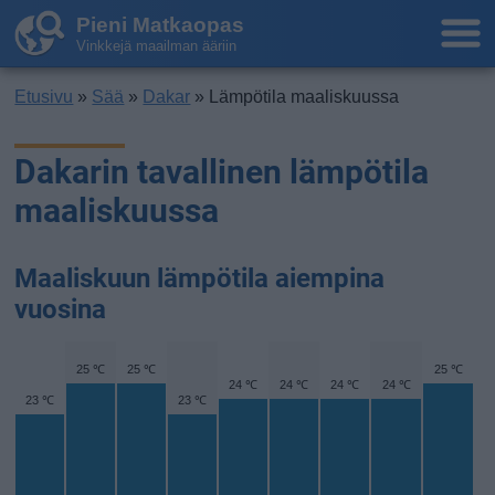
Pieni Matkaopas
Vinkkejä maailman ääriin
Etusivu
»
Sää
»
Dakar
» Lämpötila maaliskuussa
Dakarin tavallinen lämpötila
maaliskuussa
Maaliskuun lämpötila aiempina
vuosina
25 ℃
25 ℃
25 ℃
24 ℃
24 ℃
24 ℃
24 ℃
23 ℃
23 ℃