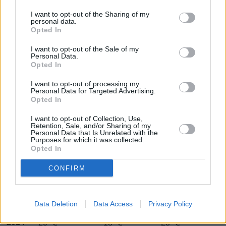
Tammikuussa
Helmikuussa
Maaliskuussa
I want to opt-out of the Sharing of my
personal data.
Huhtikuussa
Toukokuussa
Kesäkuussa
Opted In
Heinäkuussa
Elokuussa
Syyskuussa
I want to opt-out of the Sale of my
Personal Data.
Opted In
Lokakuussa
Marraskuussa
Joulukuussa
I want to opt-out of processing my
Personal Data for Targeted Advertising.
Maaliskuun keskilämpötila Dakarissa
Opted In
10 vuoden tarkastelujaksolla
I want to opt-out of Collection, Use,
Retention, Sale, and/or Sharing of my
Mikä on Dakarin tavanomainen lämpötila maaliskuussa.
Personal Data that Is Unrelated with the
Purposes for which it was collected.
Opted In
Alin
Ylin
Vuorokauden
Vuosi
lämpötila
lämpötila
keskilämpötila
keskimäärin
keskimäärin
CONFIRM
2011
20 ℃
18 ℃
23 ℃
2012
22 ℃
19 ℃
25 ℃
Data Deletion
Data Access
Privacy Policy
2013
22 ℃
20 ℃
25 ℃
2014
20 ℃
18 ℃
23 ℃