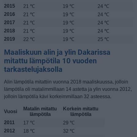
2015
21 ℃
19 ℃
24 ℃
2016
21 ℃
19 ℃
24 ℃
2017
21 ℃
19 ℃
24 ℃
2018
21 ℃
19 ℃
24 ℃
2019
22 ℃
19 ℃
25 ℃
Maaliskuun alin ja ylin Dakarissa
mitattu lämpötila 10 vuoden
tarkastelujaksolla
Alin lämpötila mitattiin vuonna 2018 maaliskuussa, jolloin
lämpötila oli matalimmillaan 14 astetta ja ylin vuonna 2012,
jolloin lämpötila kävi korkeimmillaan 32 asteessa.
Matalin mitattu
Korkein mitattu
Vuosi
lämpötila
lämpötila
2011
17 ℃
29 ℃
2012
18 ℃
32 ℃