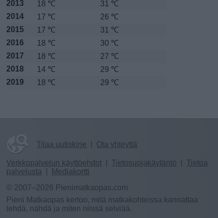
2013
18 ℃
31 ℃
2014
17 ℃
26 ℃
2015
17 ℃
31 ℃
2016
18 ℃
30 ℃
2017
18 ℃
27 ℃
2018
14 ℃
29 ℃
2019
18 ℃
29 ℃
Tilaa uutiskirje
|
Ota yhteyttä
Verkkopalvelun käyttöehdot
|
Tietosuojakäytäntö
|
Tietoa
palvelusta
|
Mediakortti
© 2007–2026 Pienimatkaopas.com
Pieni Matkaopas kertoo, mitä matkakohteissa kannattaa
tehdä, nähdä ja miten niissä selviää.