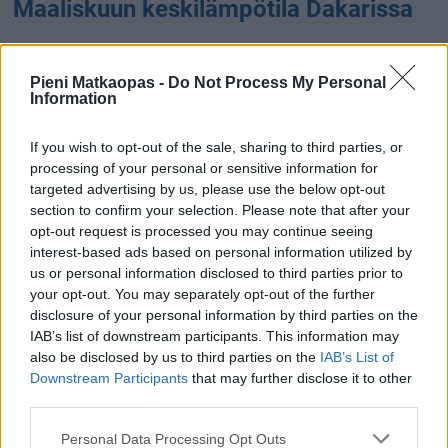
Maaliskuun keskilämpötila Dakarissa
Maaliskuun keskilämpötila Dakarissa on viime vuosina
ollut 21 astetta. Öisin lämpötila on tyypillisesti laskenut 19
Pieni Matkaopas -
Do Not Process My Personal
asteen tienoille, ja päivisin lämpötila on kohonnut 24
Information
asteen tuntumaan. Tällä sivulla olevasta kaaviosta näkee,
miten lämmin sää Dakarissa on keskimäärin ollut
If you wish to opt-out of the sale, sharing to third parties, or
processing of your personal or sensitive information for
maaliskuussa viime vuosina ja vaihteluväli, jolla lämpötila
targeted advertising by us, please use the below opt-out
tavallisina päivinä on minäkin vuonna liikkunut.
section to confirm your selection. Please note that after your
opt-out request is processed you may continue seeing
Hetkellisesti Dakarissa on silti koettu tätäkin kylmempiä ja
interest-based ads based on personal information utilized by
lämpimämpiä maaliskuisia päiviä. Esimerkiksi vuoden
us or personal information disclosed to third parties prior to
2018 maaliskuussa lämpötila käväisi alimmillaan 14
your opt-out. You may separately opt-out of the further
asteessa ja toisaalta vuonna 2012 maaliskuussa
disclosure of your personal information by third parties on the
hätyyteltiin eräänä poikkeuksellisen lämpimänä päivänä 32
IAB’s list of downstream participants. This information may
asteen lukemia.
also be disclosed by us to third parties on the
IAB’s List of
Downstream Participants
that may further disclose it to other
Entä muut kuukaudet? Miten lämmintä
third parties.
Dakarissa on ollut...
Personal Data Processing Opt Outs