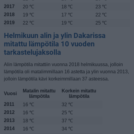
2017
20 ℃
18 ℃
23 ℃
2018
19 ℃
17 ℃
22 ℃
2019
22 ℃
19 ℃
25 ℃
Helmikuun alin ja ylin Dakarissa
mitattu lämpötila 10 vuoden
tarkastelujaksolla
Alin lämpötila mitattiin vuonna 2018 helmikuussa, jolloin
lämpötila oli matalimmillaan 16 astetta ja ylin vuonna 2013,
jolloin lämpötila kävi korkeimmillaan 37 asteessa.
Matalin mitattu
Korkein mitattu
Vuosi
lämpötila
lämpötila
2011
16 ℃
32 ℃
2012
16 ℃
25 ℃
2013
18 ℃
37 ℃
2014
16 ℃
34 ℃