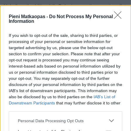
Helmikuun keskilämpötila Dakarissa on viime vuosina ollut
20 astetta. Öisin lämpötila on tyypillisesti laskenut 18
Pieni Matkaopas -
Do Not Process My Personal
asteen tienoille, ja päivisin lämpötila on kohonnut 24
Information
asteen tuntumaan. Tällä sivulla olevasta kaaviosta näkee,
miten lämmin sää Dakarissa on keskimäärin ollut
If you wish to opt-out of the sale, sharing to third parties, or
helmikuussa viime vuosina ja vaihteluväli, jolla lämpötila
processing of your personal or sensitive information for
targeted advertising by us, please use the below opt-out
tavallisina päivinä on minäkin vuonna liikkunut.
section to confirm your selection. Please note that after your
Hetkellisesti Dakarissa on silti koettu tätäkin kylmempiä ja
opt-out request is processed you may continue seeing
interest-based ads based on personal information utilized by
lämpimämpiä helmikuisia päiviä. Esimerkiksi vuoden 2018
us or personal information disclosed to third parties prior to
helmikuussa lämpötila käväisi alimmillaan 16 asteessa ja
your opt-out. You may separately opt-out of the further
toisaalta vuonna 2013 helmikuussa hätyyteltiin eräänä
disclosure of your personal information by third parties on the
poikkeuksellisen lämpimänä päivänä 37 asteen lukemia.
IAB’s list of downstream participants. This information may
also be disclosed by us to third parties on the
IAB’s List of
Entä muut kuukaudet? Miten lämmintä
Downstream Participants
that may further disclose it to other
Dakarissa on ollut...
third parties.
Personal Data Processing Opt Outs
Tammikuussa
Helmikuussa
Maaliskuussa