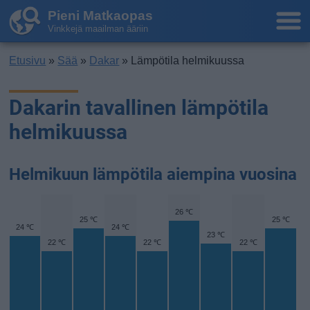
Pieni Matkaopas
Vinkkejä maailman ääriin
Etusivu
»
Sää
»
Dakar
» Lämpötila helmikuussa
Dakarin tavallinen lämpötila
helmikuussa
Helmikuun lämpötila aiempina vuosina
26 ℃
25 ℃
25 ℃
24 ℃
24 ℃
23 ℃
22 ℃
22 ℃
22 ℃