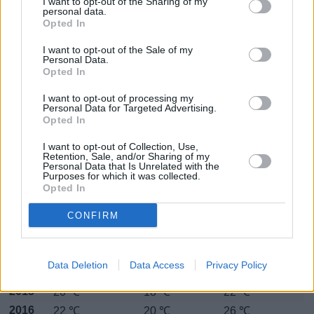
I want to opt-out of the Sharing of my
Huhtikuussa
Toukokuussa
Kesäkuussa
personal data.
Opted In
Heinäkuussa
Elokuussa
Syyskuussa
I want to opt-out of the Sale of my
Lokakuussa
Marraskuussa
Joulukuussa
Personal Data.
Opted In
Helmikuun keskilämpötila Dakarissa
I want to opt-out of processing my
Personal Data for Targeted Advertising.
10 vuoden tarkastelujaksolla
Opted In
Mikä on Dakarin tavanomainen lämpötila helmikuussa.
I want to opt-out of Collection, Use,
Retention, Sale, and/or Sharing of my
Personal Data that Is Unrelated with the
Alin
Ylin
Purposes for which it was collected.
Vuorokauden
Vuosi
lämpötila
lämpötila
Opted In
keskilämpötila
keskimäärin
keskimäärin
2011
CONFIRM
21 ℃
18 ℃
24 ℃
2012
20 ℃
18 ℃
22 ℃
2013
22 ℃
19 ℃
25 ℃
Data Deletion
Data Access
Privacy Policy
2014
20 ℃
17 ℃
24 ℃
2015
20 ℃
18 ℃
22 ℃
2016
22 ℃
20 ℃
26 ℃