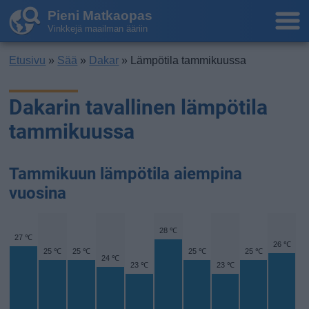
Pieni Matkaopas
Vinkkejä maailman ääriin
Etusivu
»
Sää
»
Dakar
» Lämpötila tammikuussa
Dakarin tavallinen lämpötila
tammikuussa
Tammikuun lämpötila aiempina
vuosina
28 ℃
27 ℃
26 ℃
25 ℃
25 ℃
25 ℃
25 ℃
24 ℃
23 ℃
23 ℃