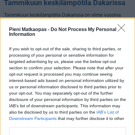
Tammikuun keskilämpötila Dakarissa
Tammikuun keskilämpötila Dakarissa on viime vuosina
ollut 22 astetta. Öisin lämpötila on tyypillisesti laskenut 20
asteen tienoille, ja päivisin lämpötila on kohonnut 25
Pieni Matkaopas -
Do Not Process My Personal
Information
asteen tuntumaan. Tällä sivulla olevasta kaaviosta näkee,
miten lämmin sää Dakarissa on keskimäärin ollut
If you wish to opt-out of the sale, sharing to third parties, or
tammikuussa viime vuosina ja vaihteluväli, jolla lämpötila
processing of your personal or sensitive information for
tavallisina päivinä on minäkin vuonna liikkunut.
targeted advertising by us, please use the below opt-out
section to confirm your selection. Please note that after your
Hetkellisesti Dakarissa on silti koettu tätäkin kylmempiä ja
opt-out request is processed you may continue seeing
lämpimämpiä tammikuisia päiviä. Esimerkiksi vuoden 2018
interest-based ads based on personal information utilized by
tammikuussa lämpötila käväisi alimmillaan 12 asteessa ja
us or personal information disclosed to third parties prior to
toisaalta vuonna 2016 tammikuussa hätyyteltiin eräänä
your opt-out. You may separately opt-out of the further
poikkeuksellisen lämpimänä päivänä 35 asteen lukemia.
disclosure of your personal information by third parties on the
IAB’s list of downstream participants. This information may
Entä muut kuukaudet? Miten lämmintä
also be disclosed by us to third parties on the
IAB’s List of
Dakarissa on ollut...
Downstream Participants
that may further disclose it to other
third parties.
Tammikuussa
Helmikuussa
Maaliskuussa