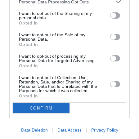
Personal Data Processing Opt Outs
Huhtikuussa
Toukokuussa
Kesäkuussa
I want to opt-out of the Sharing of my
personal data.
Heinäkuussa
Elokuussa
Syyskuussa
Opted In
Lokakuussa
Marraskuussa
Joulukuussa
I want to opt-out of the Sale of my
Personal Data.
Opted In
Tammikuun keskilämpötila Dakarissa
I want to opt-out of processing my
10 vuoden tarkastelujaksolla
Personal Data for Targeted Advertising.
Opted In
Mikä on Dakarin tavanomainen lämpötila tammikuussa.
I want to opt-out of Collection, Use,
Retention, Sale, and/or Sharing of my
Alin
Ylin
Personal Data that Is Unrelated with the
Vuorokauden
Vuosi
lämpötila
lämpötila
Purposes for which it was collected.
keskilämpötila
keskimäärin
keskimäärin
Opted In
2011
24 ℃
22 ℃
27 ℃
CONFIRM
2012
22 ℃
20 ℃
25 ℃
2013
22 ℃
20 ℃
25 ℃
2014
21 ℃
19 ℃
24 ℃
Data Deletion
Data Access
Privacy Policy
2015
21 ℃
19 ℃
23 ℃