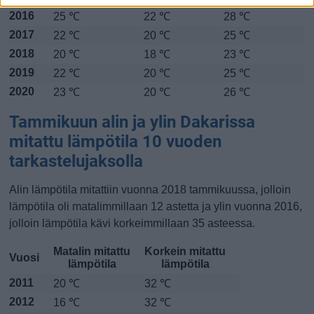
2016
25 ℃
22 ℃
28 ℃
2017
22 ℃
20 ℃
25 ℃
2018
20 ℃
18 ℃
23 ℃
2019
22 ℃
20 ℃
25 ℃
2020
23 ℃
20 ℃
26 ℃
Tammikuun alin ja ylin Dakarissa
mitattu lämpötila 10 vuoden
tarkastelujaksolla
Alin lämpötila mitattiin vuonna 2018 tammikuussa, jolloin
lämpötila oli matalimmillaan 12 astetta ja ylin vuonna 2016,
jolloin lämpötila kävi korkeimmillaan 35 asteessa.
Matalin mitattu
Korkein mitattu
Vuosi
lämpötila
lämpötila
2011
20 ℃
32 ℃
2012
16 ℃
32 ℃