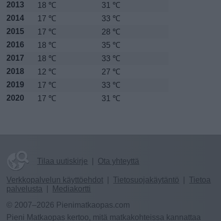
2013
18 ℃
31 ℃
2014
17 ℃
33 ℃
2015
17 ℃
28 ℃
2016
18 ℃
35 ℃
2017
18 ℃
33 ℃
2018
12 ℃
27 ℃
2019
17 ℃
33 ℃
2020
17 ℃
31 ℃
Tilaa uutiskirje
|
Ota yhteyttä
Verkkopalvelun käyttöehdot
|
Tietosuojakäytäntö
|
Tietoa
palvelusta
|
Mediakortti
© 2007–2026 Pienimatkaopas.com
Pieni Matkaopas kertoo, mitä matkakohteissa kannattaa