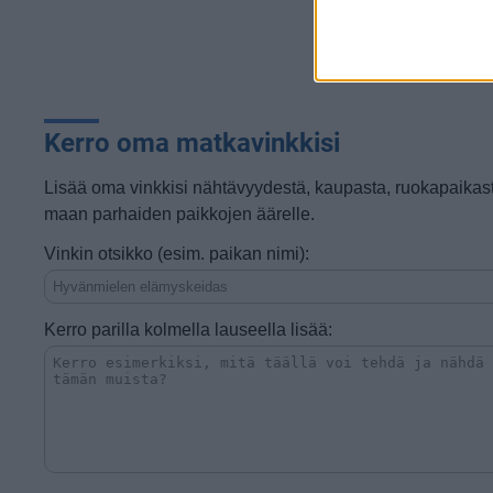
Kerro oma matkavinkkisi
Lisää oma vinkkisi nähtävyydestä, kaupasta, ruokapaikast
maan parhaiden paikkojen äärelle.
Vinkin otsikko (esim. paikan nimi):
Kerro parilla kolmella lauseella lisää: