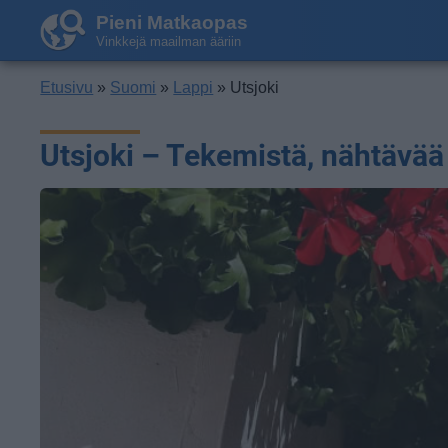
Pieni Matkaopas
Vinkkejä maailman ääriin
Etusivu
»
Suomi
»
Lappi
» Utsjoki
Utsjoki – Tekemistä, nähtävää 