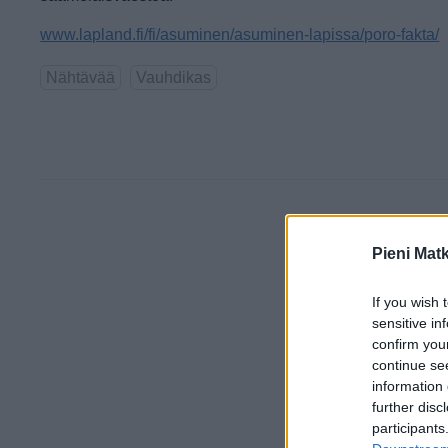
www.lapland.fi/fi/asuminen/asuminen-lapissa/poro-fakta/
Nähtävää
Vauhdikas
Pieni Mat
If you wish 
sensitive in
confirm you
continue se
information 
further disc
participants