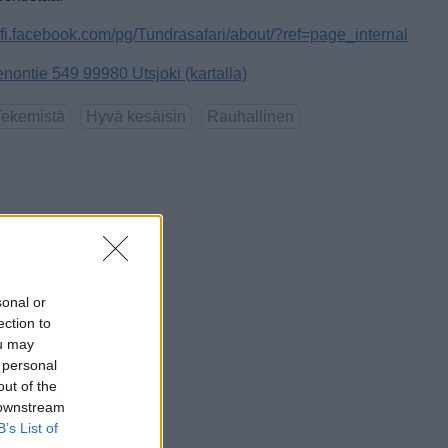
i-fi.facebook.com/pg/Tundrasafari/about/?ref=page_internal
enontie 549 99980 Utsjoki (kartalla)
Tekemistä
Hyvä kesäisin
Rauhallinen
sonal or
ection to
ou may
 personal
out of the
 downstream
B’s List of