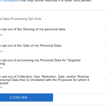
Participants
that may further disclose it to other third parties.
l Data Processing Opt Outs
Lomakylä Valle / Holiday Village Valle
N
o opt-out of the Sharing of my personal data.
Lomakylä Valle on saamelainen, perheomisteinen
S
In
lomakylä kauniissa Tenojokilaaksossa lähellä Utsjoen
k
.
kylää. Alueeltamme löytyy tasokas 12 huoneen luhtihotelli,
N
o opt-out of the Sale of my Personal Data.
korkean tason ravintola, sekä kotoisia mökkejä, joista
k
In
kaikista avautuu upeat näkymät Tenojoelle. Paikka tarjoaa
y
loistavat ulkoilumahdollisuudet, lähellä on Paistunturin ja
m
to opt-out of processing my Personal Data for Targeted
ing.
Kaldoaivin erämaa-alueet ja Norja näkyy vastarannalla
O
In
tuntureineen. Tarjoamme myös runsaasti erilaisia ohjattuja
v
aktiviteetteja sekä vuokravälineitä ympäri vuoden.
t
o opt-out of Collection, Use, Retention, Sale, and/or Sharing
ersonal Data that Is Unrelated with the Purposes for which it
lected.
www.holidayvillagevalle.fi
w
In
Ellintie 25, 99980 Utsjoki (kartalla)
N
CONFIRM
w
Tekemistä
Ruokailu
Yöpyminen
Hyvä kesäisin