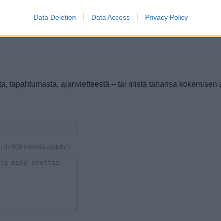
Hyvä talvisin
Rauhallinen
Data Deletion
Data Access
Privacy Policy
H
a, tapahtumasta, ajanvietteestä – tai mistä tahansa kokemisen 
( 0 / 500 merkkiä käytetty )