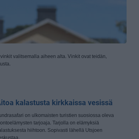
inkit valitsemalla aiheen alta.
Vinkit ovat teidän,
usta.
itoa kalastusta kirkkaissa vesissä
undrasafari on ulkomaisten turistien suosiossa oleva
uontoelämysten tarjoaja. Tarjolla on elämyksiä
alastuksesta hiihtoon. Sopivasti lähellä Utsjoen
eskustaa.