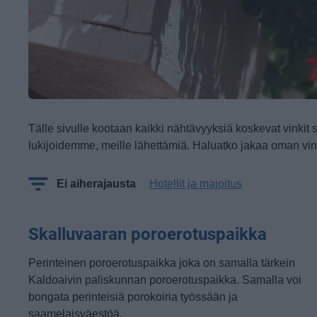
Tälle sivulle kootaan kaikki nähtävyyksiä koskevat vinkit 
lukijoidemme, meille lähettämiä. Haluatko jakaa oman vin
Ei aiherajausta
Hotellit ja majoitus
Skalluvaaran poroerotuspaikka
Perinteinen poroerotuspaikka joka on samalla tärkein
Kaldoaivin paliskunnan poroerotuspaikka. Samalla voi
bongata perinteisiä porokoiria työssään ja
saamelaisväestöä.