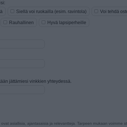
si:
tä
Siellä voi ruokailla (esim. ravintola)
Voi tehdä ost
Rauhallinen
Hyvä lapsiperheille
tetään jättämiesi vinkkien yhteydessä.
a ovat asiallisia, ajantasaisia ja relevantteja. Tarpeen mukaan voimme sti