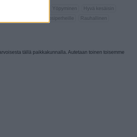
Tekemistä
Ruokailu
Yöpyminen
Hyvä kesäisin
yvä talvisin
Hyvä lapsiperheille
Rauhallinen
arvoisesta tällä paikkakunnalla. Autetaan toinen toisemme