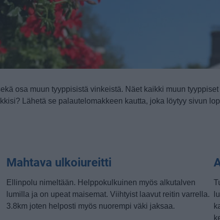
sekä osa muun tyyppisistä vinkeistä. Näet kaikki muun tyyppiset v
kkisi? Lähetä se palautelomakkeen kautta, joka löytyy sivun lop
Mahtava ulkoiureitti
A
Ellinpolu nimeltään. Helppokulkuinen myös alkutalven
T
lumilla ja on upeat maisemat. Viihtyist laavut reitin varrella.
l
3.8km joten helposti myös nuorempi väki jaksaa.
k
k