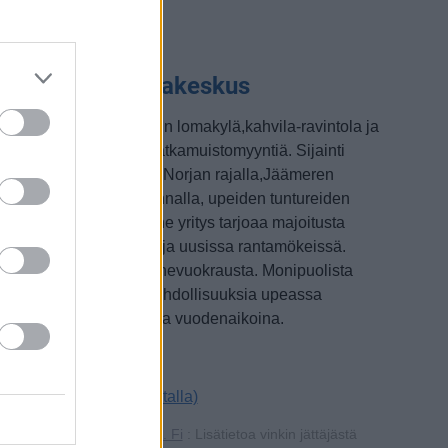
uorgamin Lomakeskus
uomen ja EU:n pohjoisin lomakylä,kahvila-ravintola ja
aravaani-alue, myös matkamuistomyyntiä. Sijainti
uorgamin kylällä,aivan Norjan rajalla,Jäämeren
ainalossa, Tenojoen rannalla, upeiden tuntureiden
mpäröimänä. Pieni perhe yritys tarjoaa majoitusta
ökeissä,huoneistoissa ja uusissa rantamökeissä.
hjelmapalveluja ja välinevuokrausta. Monipuolista
irkistys- ja aktiviteettimahdollisuuksia upeassa
unturimaastossa kaikkina vuodenaikoina.
ww.Visitnuorgam.fi
uorgamintie 4401d (kartalla)
ww.nuorgaminlomakeskus. Fi
: Lisätietoa vinkin jättäjästä