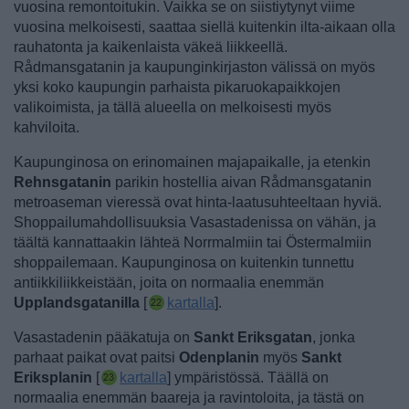
vuosina remontoitukin. Vaikka se on siistiytynyt viime
vuosina melkoisesti, saattaa siellä kuitenkin ilta-aikaan olla
rauhatonta ja kaikenlaista väkeä liikkeellä.
Rådmansgatanin ja kaupunginkirjaston välissä on myös
yksi koko kaupungin parhaista pikaruokapaikkojen
valikoimista, ja tällä alueella on melkoisesti myös
kahviloita.
Kaupunginosa on erinomainen majapaikalle, ja etenkin
Rehnsgatanin
parikin hostellia aivan Rådmansgatanin
metroaseman vieressä ovat hinta-laatusuhteeltaan hyviä.
Shoppailumahdollisuuksia Vasastadenissa on vähän, ja
täältä kannattaakin lähteä Norrmalmiin tai Östermalmiin
shoppailemaan.
Kaupunginosa on kuitenkin tunnettu
antiikkiliikkeistään, joita on normaalia enemmän
Upplandsgatanilla
[
kartalla
].
Vasastadenin pääkatuja on
Sankt Eriksgatan
, jonka
parhaat paikat ovat paitsi
Odenplanin
myös
Sankt
Eriksplanin
[
kartalla
] ympäristössä. Täällä on
normaalia enemmän baareja ja ravintoloita, ja tästä on