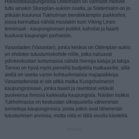
Hienostokaupunginosa Östermalm on varmasti monille
tuttu ainakin Stureplan-aukion osalta, ja Södermalm on jo
pitkään kuulunut Tukholman trendikkäimpiin paikkoihin,
jossa kannattaa nähdä muutakin kuin Viking Linen
terminaali - kaupunginosan putiikit, kahvilat ja baarit
kuuluvat kaupungin parhaisiin.
Vasastaden (Vasastan), jonka keskus on Odenplan-aukio,
on ehdoton tutustumiskohde niille, jotka haluavat
ydinkeskustan tuntumassa nähdä hienoja katuja ja taloja.
Tienoo on hyvä myös pienellä budjetilla matkaaville, sillä
siellä on useita varsin kohtuuhintaisia majapaikkoja.
Vasastadenista ei ole pitkä matka Kungsholmenin
kaupunginosaan, jonka baarit ja ravintolat vetävät
puoleensa ihmisiä kaikkialta kaupungista. Näiden lisäksi
Tukholmassa on keskustan ulkopuolella vähemmän
tunnettuja kaupunginosia, joista jotkin ovat lähemmän
tutustumisen arvoisia, mutta niitä ei tällä sivulla käsitellä.
Ilmoitus