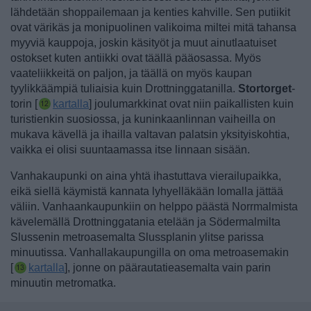
lähdetään shoppailemaan ja kenties kahville. Sen putiikit
ovat värikäs ja monipuolinen valikoima miltei mitä tahansa
myyviä kauppoja, joskin käsityöt ja muut ainutlaatuiset
ostokset kuten antiikki ovat täällä pääosassa. Myös
vaateliikkeitä on paljon, ja täällä on myös kaupan
tyylikkäämpiä tuliaisia kuin Drottninggatanilla.
Stortorget
-
torin [
kartalla
] joulumarkkinat ovat niin paikallisten kuin
turistienkin suosiossa, ja kuninkaanlinnan vaiheilla on
mukava kävellä ja ihailla valtavan palatsin yksityiskohtia,
vaikka ei olisi suuntaamassa itse linnaan sisään.
Vanhakaupunki on aina yhtä ihastuttava vierailupaikka,
eikä siellä käymistä kannata lyhyelläkään lomalla jättää
väliin. Vanhaankaupunkiin on helppo päästä Norrmalmista
kävelemällä Drottninggatania etelään ja Södermalmilta
Slussenin metroasemalta Slussplanin ylitse parissa
minuutissa.
Vanhallakaupungilla on oma metroasemakin
[
kartalla
], jonne on päärautatieasemalta vain parin
minuutin metromatka.