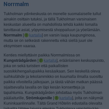
Norrmalm
Tukholman ydinkeskusta on monelle suomalaiselle tullut
ainakin osittain tutuksi, ja tällä Tukholman varsinaisen
keskustan alueella on mahdollista tehdä kaikki lomalla
tarvittavat asiat, yöpymisestä shoppailuun ja yöelämään.
Norrmalm
[
kartalla
] on varsin laaja kaupunginosa,
mutta se on selkeästi rakennettu eikä siellä juuri ole
eksymisen vaaraa.
Kenties miellyttävin paikka Norrmalmissa on
Kungsträdgården
[
kartalla
], eräänlainen keskuspuisto,
joka on sekä turistien että paikallisten
suosikkihengailupaikka kesäaikaan. Sen keskellä oleva
suihkulähde ja tekolammikko on kuumalla ilmalla suosittu
paikka vilvoitella jalkojaan, ja tästä vähän matkan päässä
sijaitsevalla lavalla on läpi kesän konsertteja ja
tapahtumia.
Kungsträdgården johdattaa myös Tukholman
päälaiturille,
Strömkajenille
[
kartalla
], jolta on näkymät
Kuninkaanlinnalle. Tältä Grand Hôtelin edustalla olevalta
laiturilta lähtee laivoja etenkin Tukholmaa ympäröivään