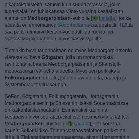
pikaruokapisteitä, samoin kuin suuria terasseja, joille
tupakkalaki on juhlakansaa viime vuosina kesäaikaan
ajanut, on
Medborgarplatsen
-aukiolla [
kartalla
], jonka
laidalla on erinomainen
Söderhallarna
-kauppahalli. Täältä
saa paitsi elintarvikkeita myös edullisia ruokia heti
syötäväksi joka lähtöön, myös kasvissyöjille.
Tietenkin hyvä tarjonnaltaan on myös Medborgarplatsenin
vierestä kulkeva
Götgatan
, jolla on monenmoista
ravintolaa ja baaria Medborgarplatsenin ja Skanstull-
metroaseman välisellä alueella. Myös sen poikkikatu
Folkungagatan
on katu, jolla on ravintoloita, baareja ja
Systembolaget-viinakauppa.
SoFon, Götgatanin, Folkungagatanin, Hornsgatanin,
Medborgarplatsenin ja Slussenin lisäksi Södermalmissa
on kaikenlaista muutakin. Esimerkiksi kauniina
kesäpäivinä voi seurata paikallisten esimerkkiä ja lähteä
Vitabergsparken
-puistoon [
kartalla
], jota koristaa
kaunis Sofiankirkko.
Toinen vastaavanlainen paikka on
lähellä Zinkensdamm-metroasemaa, aivan Hornsgatanin