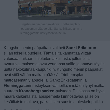
Kungsholmenin pääpaikat ovat Fridhemsplan-
metroaseman yläpuolella, Sankt Eriksgatanin ja
Fleminggatanin risteyksen vaiheilla.
Kungsholmenin pääpaikat ovat heti
Sankt Eriksbron
-
sillan toisella puolella. Tämä silta kannattaa ylittää
valoisaan aikaan, mieluiten alkuillasta, jolloin siltä
avautuvat maisemat ovat vertaansa vailla ja antavat täysin
uutta näkökulmaa kaupunkiin. Kungsholmenin pääpaikat
ovat siitä vähän matkan päässä, Fridhemsplan-
metroaseman yläpuolella, Sankt Eriksgatanin ja
Fleminggatanin
risteyksen vaiheilla, mistä on lyhyt matka
suureen
Kronobergsparken
-puistoon. Puistossa on hyvä
määrä kaikenlaista lapsiperheitä kiinnostavaa, ja se on
kesäiltaisin mukava, paikallisten suosima oleskelupaikka.