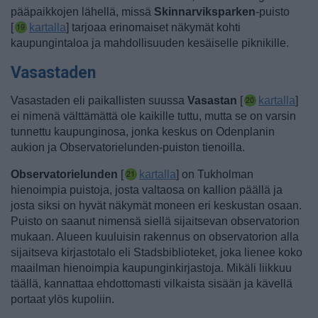
pääpaikkojen lähellä, missä
Skinnarviksparken
-puisto
[
kartalla
] tarjoaa erinomaiset näkymät kohti
kaupungintaloa ja mahdollisuuden kesäiselle piknikille.
Vasastaden
Vasastaden eli paikallisten suussa
Vasastan
[
kartalla
]
ei nimenä välttämättä ole kaikille tuttu, mutta se on varsin
tunnettu kaupunginosa, jonka keskus on Odenplanin
aukion ja Observatorielunden-puiston tienoilla.
Observatorielunden
[
kartalla
] on Tukholman
hienoimpia puistoja, josta valtaosa on kallion päällä ja
josta siksi on hyvät näkymät moneen eri keskustan osaan.
Puisto on saanut nimensä siellä sijaitsevan observatorion
mukaan. Alueen kuuluisin rakennus on observatorion alla
sijaitseva kirjastotalo eli Stadsbiblioteket, joka lienee koko
maailman hienoimpia kaupunginkirjastoja.
Mikäli liikkuu
täällä, kannattaa ehdottomasti vilkaista sisään ja kävellä
portaat ylös kupoliin.