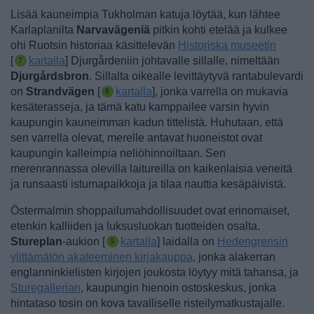
Lisää kauneimpia Tukholman katuja löytää, kun lähtee
Karlaplanilta
Narvavägeniä
pitkin kohti etelää ja kulkee
ohi Ruotsin historiaa käsittelevän
Historiska museetin
[
kartalla
] Djurgårdeniin johtavalle sillalle, nimeltään
Djurgårdsbron
.
Sillalta oikealle levittäytyvä rantabulevardi
on
Strandvägen
[
kartalla
], jonka varrella on mukavia
kesäterasseja, ja tämä katu kamppailee varsin hyvin
kaupungin kauneimman kadun tittelistä. Huhutaan, että
sen varrella olevat, merelle antavat huoneistot ovat
kaupungin kalleimpia neliöhinnoiltaan.
Sen
merenrannassa olevilla laitureilla on kaikenlaisia veneitä
ja runsaasti istumapaikkoja ja tilaa nauttia kesäpäivistä.
Östermalmin shoppailumahdollisuudet ovat erinomaiset,
etenkin kalliiden ja luksusluokan tuotteiden osalta.
Stureplan
-aukion [
kartalla
] laidalla on
Hedengrensin
ylittämätön akateeminen kirjakauppa
, jonka alakerran
englanninkielisten kirjojen joukosta löytyy mitä tahansa, ja
Sturegallerian
, kaupungin hienoin ostoskeskus, jonka
hintataso tosin on kova tavalliselle risteilymatkustajalle.