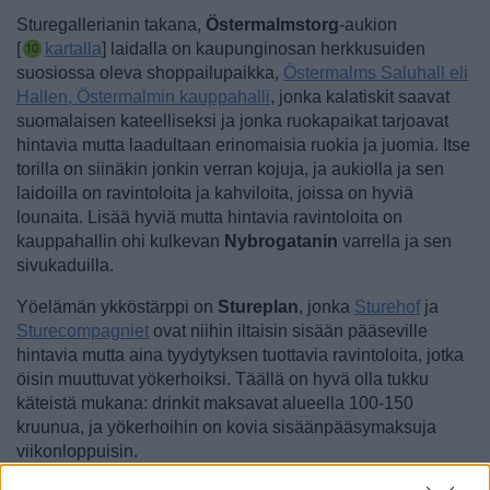
Sturegallerianin takana,
Östermalmstorg
-aukion
[
kartalla
] laidalla on kaupunginosan herkkusuiden
suosiossa oleva shoppailupaikka,
Östermalms Saluhall eli
Hallen, Östermalmin kauppahalli
, jonka kalatiskit saavat
suomalaisen kateelliseksi ja jonka ruokapaikat tarjoavat
hintavia mutta laadultaan erinomaisia ruokia ja juomia.
Itse
torilla on siinäkin jonkin verran kojuja, ja aukiolla ja sen
laidoilla on ravintoloita ja kahviloita, joissa on hyviä
lounaita. Lisää hyviä mutta hintavia ravintoloita on
kauppahallin ohi kulkevan
Nybrogatanin
varrella ja sen
sivukaduilla.
Yöelämän ykköstärppi on
Stureplan
, jonka
Sturehof
ja
Sturecompagniet
ovat niihin iltaisin sisään pääseville
hintavia mutta aina tyydytyksen tuottavia ravintoloita, jotka
öisin muuttuvat yökerhoiksi. Täällä on hyvä olla tukku
käteistä mukana: drinkit maksavat alueella 100-150
kruunua, ja yökerhoihin on kovia sisäänpääsymaksuja
viikonloppuisin.