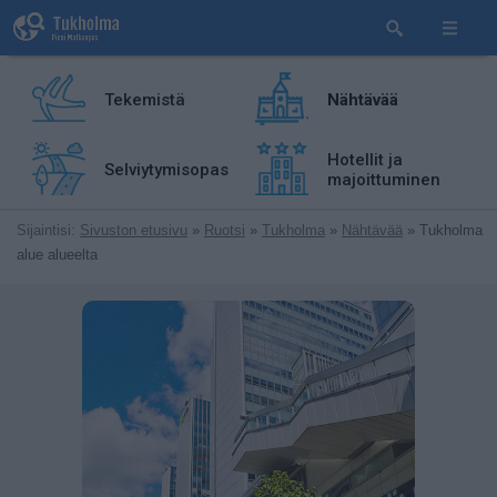
Tekemistä
Nähtävää
Hotellit ja
Selviytymisopas
majoittuminen
Sijaintisi:
Sivuston etusivu
»
Ruotsi
»
Tukholma
»
Nähtävää
» Tukholma
alue alueelta