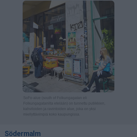
SoFo-alue (south of Folkungagatan eli
Folkungagatanilta etelään) on tunnettu putiikkien,
kahviloiden ja ravintoiden alue, joka on yksi
miellyttävimpiä koko kaupungissa.
Södermalm