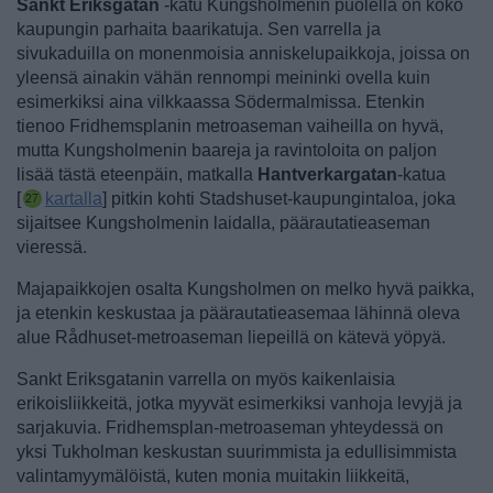
Sankt Eriksgatan
-katu Kungsholmenin puolella on koko
kaupungin parhaita baarikatuja. Sen varrella ja
sivukaduilla on monenmoisia anniskelupaikkoja, joissa on
yleensä ainakin vähän rennompi meininki ovella kuin
esimerkiksi aina vilkkaassa Södermalmissa.
Etenkin
tienoo Fridhemsplanin metroaseman vaiheilla on hyvä,
mutta Kungsholmenin baareja ja ravintoloita on paljon
lisää tästä eteenpäin, matkalla
Hantverkargatan
-katua
[
kartalla
] pitkin kohti Stadshuset-kaupungintaloa, joka
sijaitsee Kungsholmenin laidalla, päärautatieaseman
vieressä.
Majapaikkojen osalta Kungsholmen on melko hyvä paikka,
ja etenkin keskustaa ja päärautatieasemaa lähinnä oleva
alue Rådhuset-metroaseman liepeillä on kätevä yöpyä.
Sankt Eriksgatanin varrella on myös kaikenlaisia
erikoisliikkeitä, jotka myyvät esimerkiksi vanhoja levyjä ja
sarjakuvia. Fridhemsplan-metroaseman yhteydessä on
yksi Tukholman keskustan suurimmista ja edullisimmista
valintamyymälöistä, kuten monia muitakin liikkeitä,