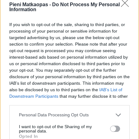
Pieni Matkaopas -
Do Not Process My Personal
Information
If you wish to opt-out of the sale, sharing to third parties, or
processing of your personal or sensitive information for
targeted advertising by us, please use the below opt-out
section to confirm your selection. Please note that after your
opt-out request is processed you may continue seeing
interest-based ads based on personal information utilized by
us or personal information disclosed to third parties prior to
your opt-out. You may separately opt-out of the further
disclosure of your personal information by third parties on the
IAB’s list of downstream participants. This information may
also be disclosed by us to third parties on the
IAB’s List of
Downstream Participants
that may further disclose it to other
Gamla Stanissa sijaitsevan Stortorget-torin
third parties.
joulumarkkinat ovat niin paikallisten kuin turistienkin
suosiossa.
Personal Data Processing Opt Outs
I want to opt-out of the Sharing of my
Gamla stan
personal data.
Opted In