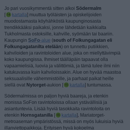
Jo pari vuosikymmentä sitten alkoi
Södermalm
[
kartalla
] muuttua työläisten ja opiskelijoiden
muodostamasta köyhähköstä kaupunginosasta
trendikkääksi paikaksi, jonne lähdetään kaikkialta
Tukholmasta ostoksille, kahville, syömään tai baariin.
Kaupungin
SoFo
-alue
(
south of Folkungagatan eli
Folkungagatanilta etelään
) on tunnettu putiikkien,
kahviloiden ja ravintoloiden alue, joka on miellyttävimpiä
koko kaupungissa.
Ihmiset täälläpäin tapaavat olla
vapaamielisiä, luovia ja välittömiä, ja tämä tulee ilmi niin
katukuvassa kuin kahviloissakin. Alue on hyvää maastoa
seksuaalisille vähemmistöille, ja parhaat paikat heille
siellä ovat
Nytorget
-aukion [
kartalla
] tuntumassa.
Södermalmissa on paljon hyviä baareja, ja etenkin
monissa SoFon ravintoloissa ollaan ystävällisiä ja
asiantuntevia. Lisää
hyviä tasokkaita ravintoloita on
etenkin
Hornsgatanilla
[
kartalla
], Mariatorget-
metroaseman ympäristössä, missä on myös lukuisia hyviä
illanviettopaikkoja.
Erityisen
hyvä kokoelma