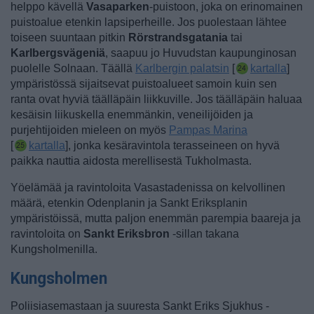
helppo kävellä
Vasaparken
-puistoon, joka on erinomainen
puistoalue etenkin lapsiperheille.
Jos puolestaan lähtee
toiseen suuntaan pitkin
Rörstrandsgatania
tai
Karlbergsvägeniä
, saapuu jo Huvudstan kaupunginosan
puolelle Solnaan. Täällä
Karlbergin palatsin
[
kartalla
]
ympäristössä sijaitsevat puistoalueet samoin kuin sen
ranta ovat hyviä täälläpäin liikkuville.
Jos täälläpäin haluaa
kesäisin liikuskella enemmänkin,
veneilijöiden ja
purjehtijoiden mieleen on myös
Pampas Marina
[
kartalla
], jonka kesäravintola terasseineen on hyvä
paikka nauttia aidosta merellisestä Tukholmasta.
Yöelämää ja ravintoloita Vasastadenissa on kelvollinen
määrä, etenkin Odenplanin ja Sankt Eriksplanin
ympäristöissä, mutta paljon enemmän parempia baareja ja
ravintoloita on
Sankt Eriksbron
-sillan takana
Kungsholmenilla.
Kungsholmen
Poliisiasemastaan ja suuresta Sankt Eriks Sjukhus -