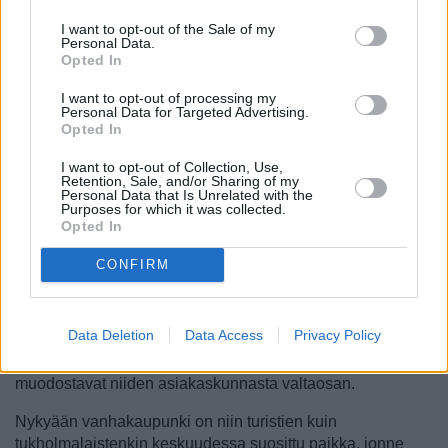
Tukholman 1300-luvulta lähtöisin oleva
Gamla stan
eli
I want to opt-out of the Sale of my
vanhakaupunki [
kartalla
] on tuttu paikka suomalaisille,
Personal Data.
ja sen alueella on mukava vaellella, oli sitten kesä tai talvi.
Opted In
Vanhakaupunki oli vielä vuosikymmen pari sitten varsin
I want to opt-out of processing my
normaali osa Tukholmaa, ja siellä käytiin aikoinaan jopa
Personal Data for Targeted Advertising.
viettämässä iltaa tai syömässä muualta Tukholmassa,
Opted In
mutta viime vuosikymmenen aikana se on muuttunut
I want to opt-out of Collection, Use,
lähinnä turistien ja viikonloppuisin paikallistenkin
Retention, Sale, and/or Sharing of my
suosimaksi alueeksi, jolle harva lähtee erikseen illalla
Personal Data that Is Unrelated with the
Purposes for which it was collected.
juhlimaan tai syömään.
Opted In
Ruoka- ja juomapaikkoja vanhassakaupungissa on hyvä
CONFIRM
määrä miltei missä tahansa sen osassa, eikä
hintatasokaan ole mitenkään muita kaupunginosia
korkeampi. Hienolla ilmalla ja kiireisinä aikoina kuten
Data Deletion
Data Access
Privacy Policy
ennen joulua ja pääsiäisenä monet pääkatujen ja -torien
kahvilat ja ravintolat ovat kuitenkin erittäin kiireisiä ja turistit
muodostavat niiden asiakaskunnasta valtaosan.
Nykyään vanhakaupunki on niin turistien kuin
tukholmalaistenkin keskuudessa suosittu paikka, jonne