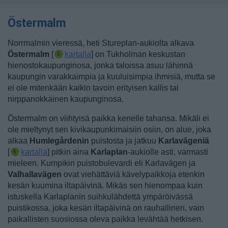
Östermalm
Norrmalmin vieressä, heti Stureplan-aukiolta alkava
Östermalm
[
kartalla
] on Tukholman keskustan
hienostokaupunginosa, jonka taloissa asuu lähinnä
kaupungin varakkaimpia ja kuuluisimpia ihmisiä, mutta se
ei ole mitenkään kaikin tavoin erityisen kallis tai
nirppanokkainen kaupunginosa.
Östermalm on viihtyisä paikka kenelle tahansa. Mikäli ei
ole mieltynyt sen kivikaupunkimaisiin osiin, on alue, joka
alkaa
Humlegårdenin
puistosta ja jatkuu
Karlavägeniä
[
kartalla
] pitkin aina
Karlaplan
-aukiolle asti, varmasti
mieleen.
Kumpikin puistobulevardi eli Karlavägen ja
Valhallavägen
ovat viehättäviä kävelypaikkoja etenkin
kesän kuumina iltapäivinä. Mikäs sen hienompaa kuin
istuskella Karlaplanin suihkulähdettä ympäröivässä
puistikossa, joka kesän iltapäivinä on rauhallinen, vain
paikallisten suosiossa oleva paikka levähtää hetkisen.