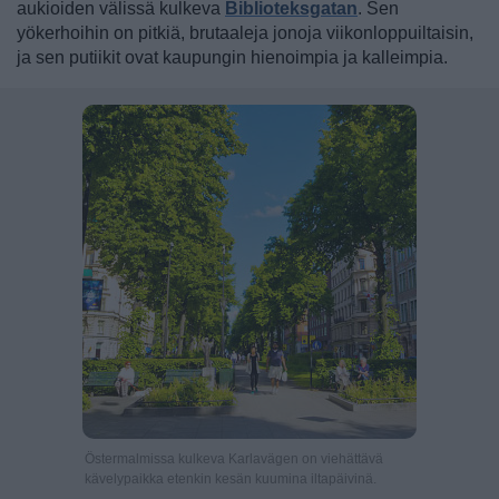
aukioiden välissä kulkeva
Biblioteksgatan
. Sen
yökerhoihin on pitkiä, brutaaleja jonoja viikonloppuiltaisin,
ja sen putiikit ovat kaupungin hienoimpia ja kalleimpia.
Östermalmissa kulkeva Karlavägen on viehättävä
kävelypaikka etenkin kesän kuumina iltapäivinä.