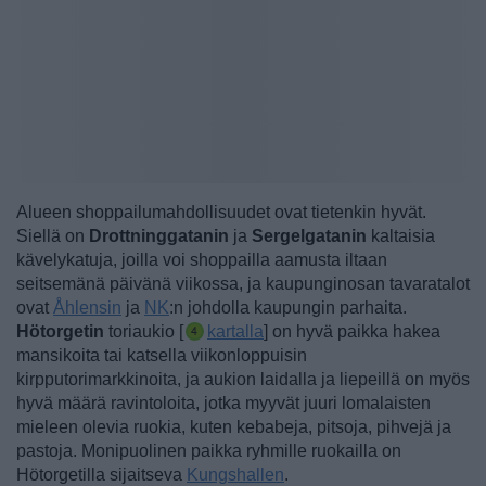
Alueen shoppailumahdollisuudet ovat tietenkin hyvät.
Siellä on
Drottninggatanin
ja
Sergelgatanin
kaltaisia
kävelykatuja, joilla voi shoppailla aamusta iltaan
seitsemänä päivänä viikossa, ja kaupunginosan tavaratalot
ovat
Åhlensin
ja
NK
:n johdolla kaupungin parhaita.
Hötorgetin
toriaukio [
kartalla
] on hyvä paikka hakea
mansikoita tai katsella viikonloppuisin
kirpputorimarkkinoita, ja aukion laidalla ja liepeillä on myös
hyvä määrä ravintoloita, jotka myyvät juuri lomalaisten
mieleen olevia ruokia, kuten kebabeja, pitsoja, pihvejä ja
pastoja.
Monipuolinen paikka ryhmille ruokailla on
Hötorgetilla sijaitseva
Kungshallen
.