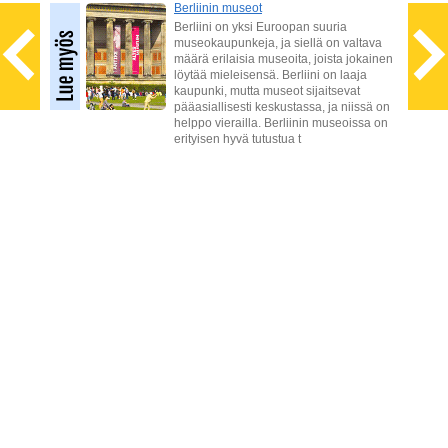
Berliinin museot
Berliini on yksi Euroopan suuria
t sekä
museokaupunkeja, ja siellä on valtava
määrä erilaisia museoita, joista jokainen
dä
löytää mieleisensä. Berliini on laaja
kaupunki, mutta museot sijaitsevat
t on
pääasiallisesti keskustassa, ja niissä on
helppo vierailla. Berliinin museoissa on
erityisen hyvä tutustua t