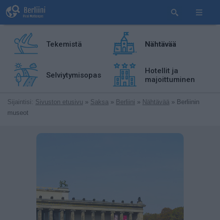
Tekemistä
Nähtävää
Hotellit ja
Selviytymisopas
majoittuminen
Sijaintisi:
Sivuston etusivu
»
Saksa
»
Berliini
»
Nähtävää
» Berliinin
museot