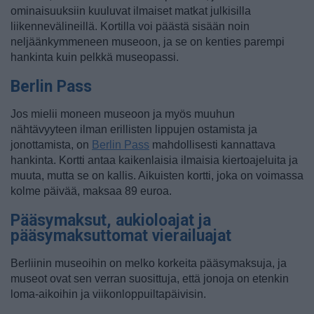
ominaisuuksiin kuuluvat ilmaiset matkat julkisilla
liikennevälineillä. Kortilla voi päästä sisään noin
neljäänkymmeneen museoon, ja se on kenties parempi
hankinta kuin pelkkä museopassi.
Berlin Pass
Jos mielii moneen museoon ja myös muuhun
nähtävyyteen ilman erillisten lippujen ostamista ja
jonottamista, on
Berlin Pass
mahdollisesti kannattava
hankinta. Kortti antaa kaikenlaisia ilmaisia kiertoajeluita ja
muuta, mutta se on kallis. Aikuisten kortti, joka on voimassa
kolme päivää, maksaa 89 euroa.
Pääsymaksut, aukioloajat ja
pääsymaksuttomat vierailuajat
Berliinin museoihin on melko korkeita pääsymaksuja, ja
museot ovat sen verran suosittuja, että jonoja on etenkin
loma-aikoihin ja viikonloppuiltapäivisin.