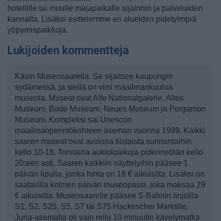
hotellille tai muulle majapaikalle sijainnin ja palveluiden
kannalta. Lisäksi esittelemme eri alueiden pidetyimpiä
yöpymispaikkoja.
Lukijoiden kommentteja
Kävin Museosaarella. Se sijaitsee kaupungin
sydämessä, ja siellä on viisi maailmankuulua
museota. Museot ovat Alte Nationalgalerie, Altes
Museum, Bode Museum, Neues Museum ja Pergamon
Museum. Kompleksi sai Unescon
maailmanperintökohteen aseman vuonna 1999. Kaikki
saaren museot ovat avoinna tiistaista sunnuntaihin
kello 10-18. Torstaina aukioloaikoja pidennetään kello
20:een asti. Saaren kaikkiin näyttelyihin pääsee 1
päivän lipulla, jonka hinta on 18 € aikuisilta. Lisäksi on
saatavilla kolmen päivän museopassi, joka maksaa 29
€ aikuisilta. Museosaarelle pääsee S-Bahnin linjoilla
S1, S2, S25, S5, S7 tai S75 Hackescher Marktille.
Juna-asemalta oli vain reilu 10 minuutin kävelymatka