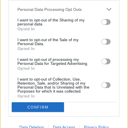
Neues Museumin merkittävimpiin esineisiin kuuluvat
veistokset ja muut esineet muinaisesta Egyptistä, ja
Personal Data Processing Opt Outs
museon suurin vetonaula on Nefertitin rintapatsas.
I want to opt-out of the Sharing of my
personal data.
Opted In
Neues Museum
sijaitsee vanhan museon takana, ja sen
anti on myös vanhaa ja merkittävää. Siellä on noin 9000 eri
I want to opt-out of the Sale of my
taideteosta ja esinettä, ja museon tehtävä on kertoa
Personal Data.
Euroopan ja Lähi-idän historiasta aina kivikaudelta
Opted In
keskiaikaan asti. Sen merkittävimpiin esineisiin kuuluvat
I want to opt-out of processing my
veistokset ja muut esineet muinaisesta Egyptistä, ja
Personal Data for Targeted Advertising.
museon suurin vetonaula on Nefertitin rintapatsas, joka on
Opted In
mieleenpainuvassa näyttelytilassa, kupolin alla. Museossa
I want to opt-out of Collection, Use,
on paljon muutakin merkittävää, ja tämä on hyvä museo
Retention, Sale, and/or Sharing of my
niille, jotka ovat kiinnostuneet vanhoista veistoksista ja
Personal Data that Is Unrelated with the
Purposes for which it was collected.
muista arkeologisista löydöistä.
Opted In
Museoon on aikuisilta 12 euron pääsymaksu, ja alle 18-
CONFIRM
vuotiaat pääsevät ilmaiseksi sisään.
Pergamonmuseum
on museosaaren suosituin museo, ja
siellä käy yli miljoona ihmistä vuodessa. Sen suojissa on
Data Deletion
Data Access
Privacy Policy