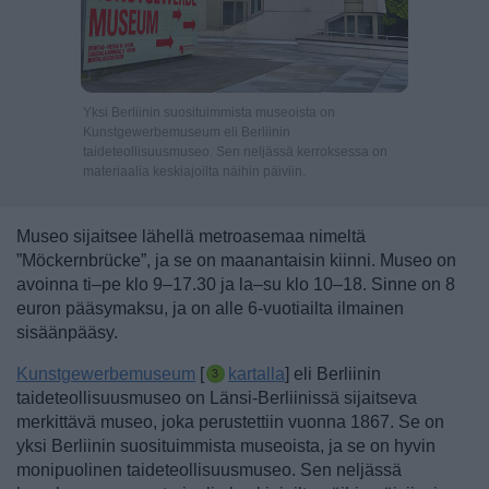
Yksi Berliinin suosituimmista museoista on
Kunstgewerbemuseum eli Berliinin
taideteollisuusmuseo. Sen neljässä kerroksessa on
materiaalia keskiajoilta näihin päiviin.
Museo sijaitsee lähellä metroasemaa nimeltä
”Möckernbrücke”, ja se on maanantaisin kiinni. Museo on
avoinna ti–pe klo 9–17.30 ja la–su klo 10–18. Sinne on 8
euron pääsymaksu, ja on alle 6-vuotiailta ilmainen
sisäänpääsy.
Kunstgewerbemuseum
[
kartalla
] eli Berliinin
taideteollisuusmuseo on Länsi-Berliinissä sijaitseva
merkittävä museo, joka perustettiin vuonna 1867. Se on
yksi Berliinin suosituimmista museoista, ja se on hyvin
monipuolinen taideteollisuusmuseo. Sen neljässä