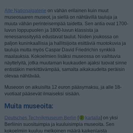
Alte Nationalgalerie
on vähän erilainen kuin muut
museosaaren museot, ja siellä on nähtävillä tauluja ja
muuta vähän perinteisempää taidetta. Sen antia ovat 1700-
luvun loppupuolen ja 1800-luvun klassista ja
renessanssityyliä edustavat taulut. Niiden joukossa on
paljon kuninkaallisia ja hallitsijoita esittäviä muotokuvia ja
tauluja mutta myös Caspar David Friedrichin synkkiä
maalauksia. Kokoelmien lisäksi museossa on vaihtuvia
näyttelyitä, jotka muutaman kuukauden ajaksi tuovat sinne
entistäkin merkittävämpää, samalta aikakaudelta peräisin
olevaa nähtävää.
Museoon on aikuisilta 12 euron pääsymaksu, ja alle 18-
vuotiaat pääsevät ilmaiseksi sisään.
Muita museoita:
Deutsches Technikmuseum Berlin
[
kartalla
] on yksi
Berliinin suosituimpia ja kuuluisimpia museoita. Sen
kokoelmiin kuuluu melkoinen määrä kaikenlaista