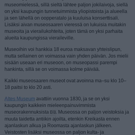
museomielessä, sillä sieltä lähtee paljon jokilaivoja, siellä
on yksi kaupungin tunnetuimmista yliopistoista ja alueella
ja sen lähellä on oopperatalo ja kuuluisa konserttisali.
Lisäksi aivan museosaaren vieressä on lukuisia muitakin
museoita ja vierailukohteita, joten tämä on yksi parhaita
alueita kaupungissa vieraileville.
Museoihin voi hankkia 18 euroa maksavan yhteislipun,
mutta sellainen on voimassa vain yhden päivän. Jos mielii
sisään useaan eri museoon, on museopassi parempi
hankinta, sillä se on voimassa kolme päivää.
Kaikki museosaaren museot ovat avoinna ma–su klo 10–
18 paitsi to klo 20 asti.
Altes Museum
avattiin vuonna 1830, ja se on yksi
kaupungin kaikkein mieleenpainuvimmista
museorakennuksista
. Museossa on paljon veistoksia ja
muuta taidetta antiikin ajoilta, etenkin Kreikasta ennen
ajanlaskun alkua ja Roomasta ajanlaskun jälkeen.
Veistosten lisäksi museossa on paljon kulta- ja