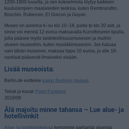
1200-1800-luvuilta, ja sen kokoelmista löytyy kaikkein
kuuluisimpien maalareiden teoksia, kuten Rembrandtin,
Boschin, Rubensin, El Grecon ja Goyan.
Museo on avoinna ti–su klo 10–18, paitsi to klo 20 asti, ja
sinne voi mennä 12 euroa maksavalla Kunstforumin lipulla,
jolla pääsee myös taideteollisuusmuseoon ja muihin
alueen museoihin, kuten musiikkimuseoon. Jos haluaa
vain tähän museoon, maksaa lippu 10 euroa, ja alle 18-
vuotiaat pääsevät ilmaiseksi sisään.
Lisää museoista:
Berlin.de esittelee
kaikki Berliinin museot
.
Teksti ja kuvat:
Peter Forsberg
2018/08
Älä majoitu minne tahansa – Lue alue- ja
hotellivinkit
Alue- ja hotellivinkeissä
kerromme parhaista alueista