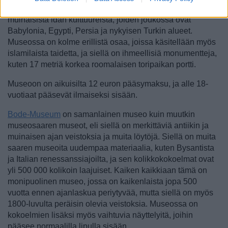
merkittävä kokoelma veistoksia ja muuta materiaalia
muinaisista idän kulttuureista, joiden joukossa ovat
Babylonia, Egypti, Persia ja nykyisen Turkin alueet.
Museossa on kolme erillistä osaa, joissa käsitellään myös
islamilaista taidetta, ja siellä on ihmeellisiä monumentteja,
kuten 17 metriä korkea roomalaisen toripaikan portti.
Museoon on aikuisilta 12 euron pääsymaksu, ja alle 18-
vuotiaat pääsevät ilmaiseksi sisään.
Bode-Museum
on samanlainen museo kuin muutkin
museosaaren museot, eli siellä on merkittäviä antiikin ja
muinaisen ajan veistoksia ja muita löytöjä. Siellä on muita
saaren museoita uudempaa materiaalia, kuten Bysantista
ja Italian renessanssiajoilta, ja sen kolikkokokoelmat ovat
yli 500 000 kolikoin laajuiset. Kaiken kaikkiaan tämä on
monipuolinen museo, jossa on kaikenlaista jopa 500
vuotta ennen ajanlaskua periytyvää, mutta siellä on myös
1800-luvulta peräisin olevia veistoksia. Museossa on
kokoelmien lisäksi myös vaihtuvia näyttelyitä, joihin
pääsee normaalilla lipulla sisään.