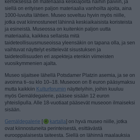
kerroksessa on materiaalia keskiajoilta näihin päiviin, ja
siellä on erityisen paljon materiaalia vanhoilta ajoita, aina
1000-luvulta lähtien.
Museo soveltuu hyvin myös niille,
jotka ovat kiinnostuneet lähinnä keskiaikaisista koristeista
ja esineistä. Museossa on kuitenkin paljon uutta
materiaalia, kaikkea sellaista mitä
taideteollisuusmuseoissa yleensäkin on tapana olla, ja sen
vaihtuvat näyttelyt esittelevät sisustuksen ja
taideteollisuuden eri aspekteja etenkin viimeisten
vuosikymmenien ajalta.
Museo sijaitsee lähellä Potsdamer Platzin asemia, ja se on
avoinna ti–su klo 10–18. Museoon on 8 euron pääsymaksu
mutta kaikkiin
Kulturforumin
näyttelyihin, joihin kuuluu
myös Gemäldegalerie, pääsee sisään 12 euron
yhteislipulla. Alle 18-vuotiaat pääsevät museoon ilmaiseksi
sisään.
Gemäldegalerie
[
kartalla
] on hyvä museo niille, jotka
ovat kiinnostuneita perinteisestä, esittävästä
eurooppalaisesta taiteesta. Siellä on lähinnä maalauksia