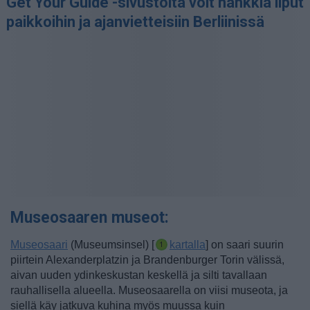
Get Your Guide -sivustolta voit hankkia liput
paikkoihin ja ajanvietteisiin Berliinissä
Museosaaren museot:
Museosaari
(Museumsinsel) [
kartalla
] on saari suurin
piirtein Alexanderplatzin ja Brandenburger Torin välissä,
aivan uuden ydinkeskustan keskellä ja silti tavallaan
rauhallisella alueella. Museosaarella on viisi museota, ja
siellä käy jatkuva kuhina myös muussa kuin