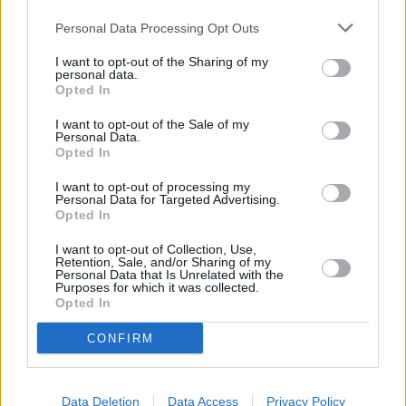
Personal Data Processing Opt Outs
I want to opt-out of the Sharing of my
personal data.
Opted In
MuseumsQuartierin monista museoista arkkitehtuurimuseo on hyvä
vierailukohde rakennustaiteesta kiinnostuneille.
I want to opt-out of the Sale of my
Personal Data.
Opted In
MuseumsQuartier
I want to opt-out of processing my
MuseumsQuartier
[
kartalla
] eli MQ on
sisäpiha
, jolla
Personal Data for Targeted Advertising.
Opted In
on kesäkauden aikana mukavaa tunnelmaa ja jossa
kannattaa käydä niidenkin, jotka eivät halua mennä
I want to opt-out of Collection, Use,
mihinkään sisään.
Retention, Sale, and/or Sharing of my
Personal Data that Is Unrelated with the
Purposes for which it was collected.
MuseumsQuartierin alueella on aina jotakin uutta, ja siellä
Opted In
on ilmaisia vierailupaikkoja, kahviloita ja ulkonäyttelyitä, ja
siellä on myös tuoleja, joissa voi rentoutua.
CONFIRM
MuseumsQuartier on erinomaisella paikalla, aivan kaikkein
tärkeimpien tienoiden vieressä, ja sen vierestä kulkee
kaupungin suurin ostoskatu ja sen vierestä kulkevat
Data Deletion
Data Access
Privacy Policy