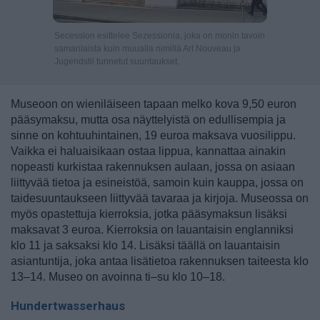
Secession esittelee Sezessionia, joka on monin tavoin
samanlaista kuin muualla nimillä Art Nouveau ja
Jugendstil tunnetut suuntaukset.
Museoon on wieniläiseen tapaan melko kova 9,50 euron
pääsymaksu, mutta osa näyttelyistä on edullisempia ja
sinne on kohtuuhintainen, 19 euroa maksava vuosilippu.
Vaikka ei haluaisikaan ostaa lippua, kannattaa ainakin
nopeasti kurkistaa rakennuksen aulaan, jossa on asiaan
liittyvää tietoa ja esineistöä, samoin kuin kauppa, jossa on
taidesuuntaukseen liittyvää tavaraa ja kirjoja. Museossa on
myös opastettuja kierroksia, jotka pääsymaksun lisäksi
maksavat 3 euroa. Kierroksia on lauantaisin englanniksi
klo 11 ja saksaksi klo 14. Lisäksi täällä on lauantaisin
asiantuntija, joka antaa lisätietoa rakennuksen taiteesta klo
13–14. Museo on avoinna ti–su klo 10–18.
Hundertwasserhaus