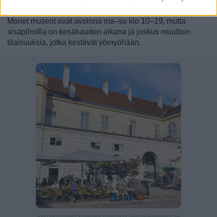
joukkoliikennevälineet kaikkialle kaupunkiin.
Monet museot ovat avoinna ma–su klo 10–19, mutta
sisäpihoilla on kesäkauden aikana ja joskus muulloin
tilaisuuksia, jotka kestävät yömyöhään.