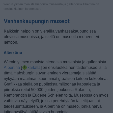
Wienin ytimen monista hienoista museoista ja gallerioista Albertina on
ensiluokkainen taidemuseo.
Vanhankaupungin museot
Kaikkein helpoin on vierailla vanhassakaupungissa
olevissa museoissa, ja siellä on museoita moneen eri
lähtöön.
Albertina
Wienin ytimen monista hienoista museoista ja gallerioista
Albertina
[
kartalla
] on ensiluokkainen taidemuseo, sillä
tämä Habsburgin suvun entinen vierasmaja sisältää
nykyään maailman suurimmat graafisen taiteen kokoelmat.
Grafiikkaa siellä on puolitoista miljoonaa kappaletta ja
piirroksia reilut 50 000, joiden joukossa Rafaelin,
Rembrandtin ja Eugene Schielen töitä. Museossa on myös
vaihtuvia näyttelyitä, joissa perehdytään taiteilijaan tai
taidesuuntaukseen, ja Albertina on museo, jonka harva
taiteenystävä jättää täysin huomiotta.