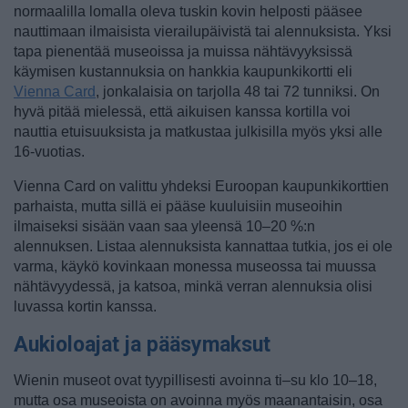
normaalilla lomalla oleva tuskin kovin helposti pääsee
nauttimaan ilmaisista vierailupäivistä tai alennuksista. Yksi
tapa pienentää museoissa ja muissa nähtävyyksissä
käymisen kustannuksia on hankkia kaupunkikortti eli
Vienna Card
, jonkalaisia on tarjolla 48 tai 72 tunniksi. On
hyvä pitää mielessä, että aikuisen kanssa kortilla voi
nauttia etuisuuksista ja matkustaa julkisilla myös yksi alle
16-vuotias.
Vienna Card on valittu yhdeksi Euroopan kaupunkikorttien
parhaista, mutta sillä ei pääse kuuluisiin museoihin
ilmaiseksi sisään vaan saa yleensä 10–20 %:n
alennuksen. Listaa alennuksista kannattaa tutkia, jos ei ole
varma, käykö kovinkaan monessa museossa tai muussa
nähtävyydessä, ja katsoa, minkä verran alennuksia olisi
luvassa kortin kanssa.
Aukioloajat ja pääsymaksut
Wienin museot ovat tyypillisesti avoinna ti–su klo 10–18,
mutta osa museoista on avoinna myös maanantaisin, osa