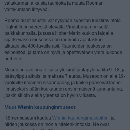
valtakunnan aikaisia raunioita ja muuta Rooman
valtakuntaan liittyvää.
Roomalaiset asustelivat nykyään suositun turistiravintola
Figlmüllerin vieressä olevalla Vindobona-nimisellä
paikkakunnalla, ja tässä Hoher Markt -aukion laidalla
sijaitsevassa museossa on raunioita ajanlaskun
alkuajoista 400-luvulle asti. Raunioiden joukossa on
esineistöä, ja tämä on hyvä ja opettavainen vierailukohde
perheille.
Museo on avoinna ti–su ja yleisinä juhlapyhinä klo 9–18, ja
pääsylippu aikuisilta maksaa 7 euroa. Museoon on alle 19-
vuotiaille ilmainen sisäänpääsy, ja kaikki pääsevät tänne
ilmaiseksi sisään kuukauden ensimmäisenä sunnuntaina,
joskin silloin siellä yleensä on hyvin vilkasta.
Muut Wienin kaupunginmuseot
Römermuseum kuuluu
Wienin kaupungimuseoihin
, ja
niiden joukossa on monia mielenkiintoisia. Ne ovat