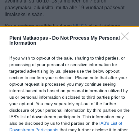
avoinna ti–su klo 10–18 ja moneen on 7 euron
pääsymaksu aikuisilta, mutta alle 19-vuotiaat pääsevät
ilmaiseksi sisään.
Kaupunginmuseoihin kuuluvat
MUSA
eli nykytaiteen
museo,
Pratermuseum
, jossa esitellään huvipuiston
Pieni Matkaopas -
Do Not Process My Personal
historiaa, Wienissä Mozartin johdolla opiskelleesta ja
Information
Wienissä pitkään asuneesta
Beethovenista
kertova museo
ja Karlsplatzilla ja vain kesäkaudella avoinna oleva Otto
If you wish to opt-out of the sale, sharing to third parties, or
Wagnerin arkkitehtuuria esittelevä
paviljonki
.
processing of your personal or sensitive information for
targeted advertising by us, please use the below opt-out
section to confirm your selection. Please note that after your
opt-out request is processed you may continue seeing
interest-based ads based on personal information utilized by
us or personal information disclosed to third parties prior to
your opt-out. You may separately opt-out of the further
disclosure of your personal information by third parties on the
IAB’s list of downstream participants. This information may
also be disclosed by us to third parties on the
IAB’s List of
Downstream Participants
that may further disclose it to other
third parties.