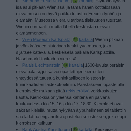
Sigmund Freud Museum
[
kartalla
] Psykoanalyysin
isä asui pitkään Wienissä, ja tämä hänen kotitalossaan
oleva museo on hyvä paikka tutustua Freudin työhön ja
elämään. Museossa vierailu tarjoaa tilaisuuden tutustua
Wienin normaaliin mutta lähellä keskustaa olevan
elämänmenoon.
Wien Museum Karlsplatz
[
kartalla
] Wienin pitkään
ja värikkääseen historiaan keskittyvä museo, joka
sijaitsee kätevällä, keskeisellä paikalla Karlsplatzilla,
Naschmarkt-torikadun vieressä.
Palais Liechtenstein
[
kartalla
] 1600-luvulta peräisin
oleva palatsi, jossa voi opastettujen kierrosten
yhteydessä tutustua kuninkaalliseen loistoon ja
kuninkaallisten taidekokoelmiin.
Päästäkseen opastetulle
kierrokselle mukaan pitää
rekisteröityä
verkkosivujen
kautta. Kierroksia on yleensä kahtena eri päivänä
kuukaudessa klo 15–16 ja klo 17–18.30. Kierrokset ovat
saksan kielellä, mutta nykyään älypuhelimeen tai tablettiin
saa ladattua englanniksi opastetun selostuksen, joka sopii
kierroksen kulkuun.
Bank Austria Kunstforum
[
kartalla
] Keskeisellä