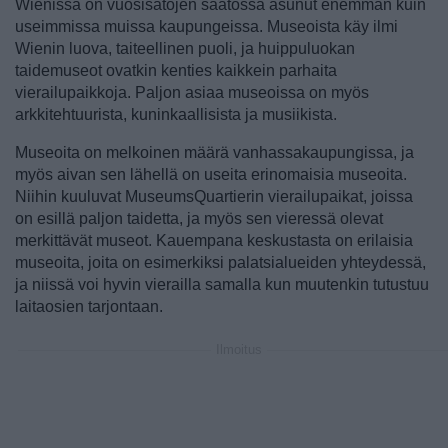
Wienissä on vuosisatojen saatossa asunut enemmän kuin
useimmissa muissa kaupungeissa. Museoista käy ilmi
Wienin luova, taiteellinen puoli, ja huippuluokan
taidemuseot ovatkin kenties kaikkein parhaita
vierailupaikkoja. Paljon asiaa museoissa on myös
arkkitehtuurista, kuninkaallisista ja musiikista.
Museoita on melkoinen määrä vanhassakaupungissa, ja
myös aivan sen lähellä on useita erinomaisia museoita.
Niihin kuuluvat MuseumsQuartierin vierailupaikat, joissa
on esillä paljon taidetta, ja myös sen vieressä olevat
merkittävät museot. Kauempana keskustasta on erilaisia
museoita, joita on esimerkiksi palatsialueiden yhteydessä,
ja niissä voi hyvin vierailla samalla kun muutenkin tutustuu
laitaosien tarjontaan.
Ilmoitus