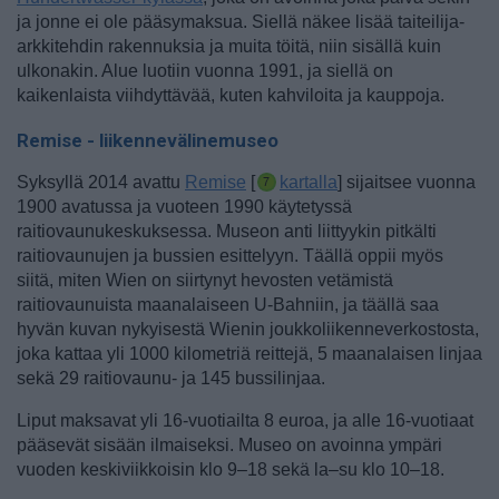
ja jonne ei ole pääsymaksua. Siellä näkee lisää taiteilija-
arkkitehdin rakennuksia ja muita töitä, niin sisällä kuin
ulkonakin. Alue luotiin vuonna 1991, ja siellä on
kaikenlaista viihdyttävää, kuten kahviloita ja kauppoja.
Remise - liikennevälinemuseo
Syksyllä 2014 avattu
Remise
[
kartalla
] sijaitsee vuonna
1900 avatussa ja vuoteen 1990 käytetyssä
raitiovaunukeskuksessa. Museon anti liittyykin pitkälti
raitiovaunujen ja bussien esittelyyn. Täällä oppii myös
siitä, miten Wien on siirtynyt hevosten vetämistä
raitiovaunuista maanalaiseen U-Bahniin, ja täällä saa
hyvän kuvan nykyisestä Wienin joukkoliikenneverkostosta,
joka kattaa yli 1000 kilometriä reittejä, 5 maanalaisen linjaa
sekä 29 raitiovaunu- ja 145 bussilinjaa.
Liput maksavat yli 16-vuotiailta 8 euroa, ja alle 16-vuotiaat
pääsevät sisään ilmaiseksi. Museo on avoinna ympäri
vuoden keskiviikkoisin klo 9–18 sekä la–su klo 10–18.