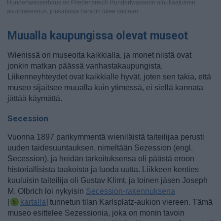
Hundertwasserhaus on Friedensreich Hundertwasserin ainutlaatuinen
asuinrakennus, jonkalaisia harvoin tulee vastaan.
Muualla kaupungissa olevat museot
Wienissä on museoita kaikkialla, ja monet niistä ovat
jonkin matkan päässä vanhastakaupungista.
Liikenneyhteydet ovat kaikkialle hyvät, joten sen takia, että
museo sijaitsee muualla kuin ytimessä, ei siellä kannata
jättää käymättä.
Secession
Vuonna 1897 parikymmentä wieniläistä taiteilijaa perusti
uuden taidesuuntauksen, nimeltään Sezession (engl.
Secession), ja heidän tarkoituksensa oli päästä eroon
historiallisista taakoista ja luoda uutta. Liikkeen kenties
kuuluisin taiteilija oli Gustav Klimt, ja toinen jäsen Joseph
M.
Olbrich loi nykyisin
Secession-rakennuksena
[
kartalla
] tunnetun tilan Karlsplatz-aukion viereen. Tämä
museo esittelee Sezessionia, joka on monin tavoin