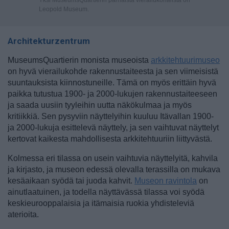
Yksi MuseumsQuartierin parhaista vierailukohteista on
Leopold Museum.
Architekturzentrum
MuseumsQuartierin monista museoista
arkkitehtuurimuseo
on hyvä vierailukohde rakennustaiteesta ja sen viimeisistä
suuntauksista kiinnostuneille. Tämä on myös erittäin hyvä
paikka tutustua 1900- ja 2000-lukujen rakennustaiteeseen
ja saada uusiin tyyleihin uutta näkökulmaa ja myös
kritiikkiä. Sen pysyviin näyttelyihin kuuluu Itävallan 1900-
ja 2000-lukuja esittelevä näyttely, ja sen vaihtuvat näyttelyt
kertovat kaikesta mahdollisesta arkkitehtuuriin liittyvästä.
Kolmessa eri tilassa on usein vaihtuvia näyttelyitä, kahvila
ja kirjasto, ja museon edessä olevalla terassilla on mukava
kesäaikaan syödä tai juoda kahvit.
Museon ravintola
on
ainutlaatuinen, ja todella näyttävässä tilassa voi syödä
keskieurooppalaisia ja itämaisia ruokia yhdisteleviä
aterioita.