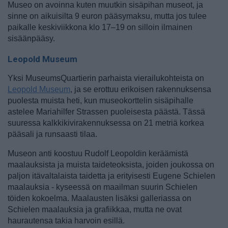
Museo on avoinna kuten muutkin sisäpihan museot, ja
sinne on aikuisilta 9 euron pääsymaksu, mutta jos tulee
paikalle keskiviikkona klo 17–19 on silloin ilmainen
sisäänpääsy.
Leopold Museum
Yksi MuseumsQuartierin parhaista vierailukohteista on
Leopold Museum
, ja se erottuu erikoisen rakennuksensa
puolesta muista heti, kun museokorttelin sisäpihalle
astelee Mariahilfer Strassen puoleisesta päästä. Tässä
suuressa kalkkikivirakennuksessa on 21 metriä korkea
pääsali ja runsaasti tilaa.
Museon anti koostuu Rudolf Leopoldin keräämistä
maalauksista ja muista taideteoksista, joiden joukossa on
paljon itävaltalaista taidetta ja erityisesti Eugene Schielen
maalauksia - kyseessä on maailman suurin Schielen
töiden kokoelma. Maalausten lisäksi galleriassa on
Schielen maalauksia ja grafiikkaa, mutta ne ovat
haurautensa takia harvoin esillä.