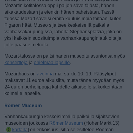
Mozartin kotitalossa oppii paljon säveltäjästä, hänen
aikakaudestaan ja etenkin hänen paheistaan. Tässä
talossa Mozart sävelsi eräitä kuuluisimpia töitään, kuten
Figaron häät. Museo sijaitsee keskeisellä paikalla
vanhassakaupungissa, lähellä Stephansplatzia, joka on
yksi kaikkein suosituimpia vanhankaupungin aukioita ja
jolle pääsee metrolla.
Mozart-talossa on paitsi hänen museoitu asuntonsa myös
konsertteja
ja
ohjelmaa lapsille
.
Mozarthaus on
avoinna
ma–su klo 10–19. Pääsyliput
maksavat 11 euroa aikuisilta, mutta tänne myydään myös
24 euron perhelippuja kahdelle aikuiselle ja korkeintaan
kolmelle lapselle.
Römer Museum
Vanhankaupungin keskeisimmillä paikoilla sijaitsevien
museoiden joukossa
Römer Museum
(Hoher Markt 13)
[
kartalla
] on erikoisuus, sillä se esittelee Rooman