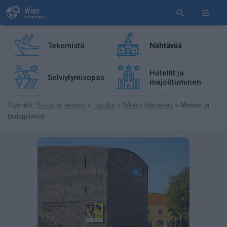
Tekemistä
Nähtävää
Hotellit ja
Selviytymisopas
majoittuminen
Sijaintisi:
Sivuston etusivu
»
Itävalta
»
Wien
»
Nähtävää
» Museot ja
taidegalleriat