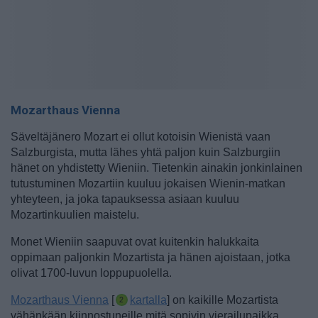
Mozarthaus Vienna
Säveltäjänero Mozart ei ollut kotoisin Wienistä vaan
Salzburgista, mutta lähes yhtä paljon kuin Salzburgiin
hänet on yhdistetty Wieniin. Tietenkin ainakin jonkinlainen
tutustuminen Mozartiin kuuluu jokaisen Wienin-matkan
yhteyteen, ja joka tapauksessa asiaan kuuluu
Mozartinkuulien maistelu.
Monet Wieniin saapuvat ovat kuitenkin halukkaita
oppimaan paljonkin Mozartista ja hänen ajoistaan, jotka
olivat 1700-luvun loppupuolella.
Mozarthaus Vienna
[
kartalla
] on kaikille Mozartista
vähänkään kiinnostuneille mitä sopivin vierailupaikka.