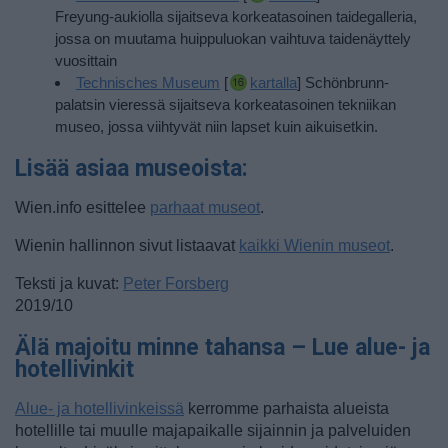
Freyung-aukiolla sijaitseva korkeatasoinen taidegalleria,
jossa on muutama huippuluokan vaihtuva taidenäyttely
vuosittain
Technisches Museum
[
kartalla
] Schönbrunn-
palatsin vieressä sijaitseva korkeatasoinen tekniikan
museo, jossa viihtyvät niin lapset kuin aikuisetkin.
Lisää asiaa museoista:
Wien.info esittelee
parhaat museot
.
Wienin hallinnon sivut listaavat
kaikki Wienin museot
.
Teksti ja kuvat:
Peter Forsberg
2019/10
Älä majoitu minne tahansa – Lue alue- ja
hotellivinkit
Alue- ja hotellivinkeissä
kerromme parhaista alueista
hotellille tai muulle majapaikalle sijainnin ja palveluiden