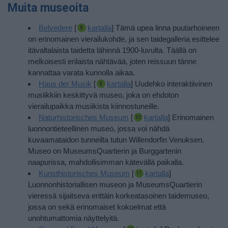
Muita museoita
Belvedere
[
kartalla
] Tämä upea linna puutarhoineen
on erinomainen vierailukohde, ja sen taidegalleria esittelee
itävaltalaista taidetta lähinnä 1900-luvulta. Täällä on
melkoisesti erilaista nähtävää, joten reissuun tänne
kannattaa varata kunnolla aikaa.
Haus der Musik
[
kartalla
] Uudehko interaktiivinen
musiikkiin keskittyvä museo, joka on ehdoton
vierailupaikka musiikista kiinnostuneille.
Naturhistorisches Museum
[
kartalla
] Erinomainen
luonnontieteellinen museo, jossa voi nähdä
kuvaamataidon tunneilta tutun Willendorfin Venuksen.
Museo on MuseumsQuartierin ja Burggartenin
naapurissa, mahdollisimman kätevällä paikalla.
Kunsthistorisches Museum
[
kartalla
]
Luonnonhistoriallisen museon ja MuseumsQuartierin
vieressä sijaitseva erittäin korkeatasoinen taidemuseo,
jossa on sekä erinomaiset kokoelmat että
unohtumattomia näyttelyitä.