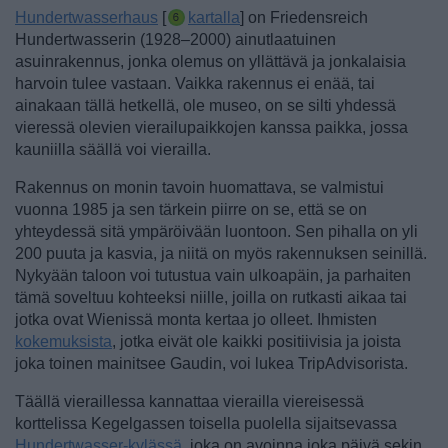
Hundertwasserhaus
[
kartalla
] on Friedensreich
Hundertwasserin (1928–2000) ainutlaatuinen
asuinrakennus, jonka olemus on yllättävä ja jonkalaisia
harvoin tulee vastaan. Vaikka rakennus ei enää, tai
ainakaan tällä hetkellä, ole museo, on se silti yhdessä
vieressä olevien vierailupaikkojen kanssa paikka, jossa
kauniilla säällä voi vierailla.
Rakennus on monin tavoin huomattava, se valmistui
vuonna 1985 ja sen tärkein piirre on se, että se on
yhteydessä sitä ympäröivään luontoon. Sen pihalla on yli
200 puuta ja kasvia, ja niitä on myös rakennuksen seinillä.
Nykyään taloon voi tutustua vain ulkoapäin, ja parhaiten
tämä soveltuu kohteeksi niille, joilla on rutkasti aikaa tai
jotka ovat Wienissä monta kertaa jo olleet. Ihmisten
kokemuksista
, jotka eivät ole kaikki positiivisia ja joista
joka toinen mainitsee Gaudin, voi lukea TripAdvisorista.
Täällä vieraillessa kannattaa vierailla viereisessä
korttelissa Kegelgassen toisella puolella sijaitsevassa
Hundertwasser-kylässä
, joka on avoinna joka päivä sekin