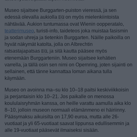
Museo sijaitsee Burggarten-puiston vieressä, ja sen
edessä olevalla
aukiolla
on myös mielenkiintoista
nähtävää. Aukion tuntumassa ovat Wienin oopperatalo,
teatterimuseo
, turisti-info, taideteos joka muistaa fasismin
ja sodan uhreja ja tietenkin Burggarten. Näille paikoilla on
hyvät näkymät katolta, jolla on Albrechtin
ratsastajapatsas
, ja sitä kautta pääsee myös
etenemään Burggarteniin. Museo sijaitsee kehätien
varrella, ja tällä osin sen nimi on Opernring, joten sijainti on
sellainen, että tänne kannattaa loman aikana tulla
käymään.
Museo on avoinna ma–su klo 10–18 paitsi keskiviikkoisin
ja perjantaisin klo 10–21. Jos paikalle on menossa
koululaisryhmän kanssa, on heille varattu aamulla aika klo
8–10, jolloin museon normaali elämänmeno ei häiriinny.
Pääsymaksu aikuisilta on 17,90 euroa, mutta alle 26-
vuotiaat ja yli 65-vuotiaat saavat lippunsa edullisemmin ja
alle 19-vuotiaat pääsevät ilmaiseksi sisään.