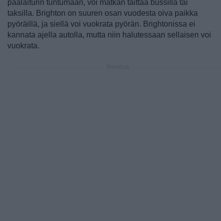
päälaiturin tuntumaan, voi matkan taittaa bussilla tai
taksilla. Brighton on suuren osan vuodesta oiva paikka
pyöräillä, ja siellä voi vuokrata pyörän. Brightonissa ei
kannata ajella autolla, mutta niin halutessaan sellaisen voi
vuokrata.
Ilmoitus