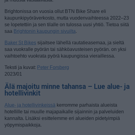
Brightonissa on vuosia ollut BTN Bike Share eli
kaupunkipyöräverkosto, mutta vuodenvaihteessa 2022–23
se lopetettiin ja sen tilalle on tulossa uusi yhtiö. Tietoa siitä
saa
Brightonin kaupungin sivuilta
.
Baker St Bikes
sijaitsee lähellä rautatieasemaa, ja sieltä
saa vuokralle pyörän tai sähköavusteisen pyörän. on yksi
vaihtoehto vuokrata pyörä kaupungissa vieraillessa.
Teksti ja kuvat:
Peter Forsberg
2023/01
Älä majoitu minne tahansa – Lue alue- ja
hotellivinkit
Alue- ja hotellivinkeissä
kerromme parhaista alueista
hotellille tai muulle majapaikalle sijainnin ja palveluiden
kannalta. Lisäksi esittelemme eri alueiden pidetyimpiä
yöpymispaikkoja.