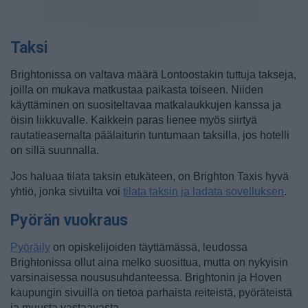
Taksi
Brightonissa on valtava määrä Lontoostakin tuttuja takseja,
joilla on mukava matkustaa paikasta toiseen. Niiden
käyttäminen on suositeltavaa matkalaukkujen kanssa ja
öisin liikkuvalle. Kaikkein paras lienee myös siirtyä
rautatieasemalta päälaiturin tuntumaan taksilla, jos hotelli
on sillä suunnalla.
Jos haluaa tilata taksin etukäteen, on Brighton Taxis hyvä
yhtiö, jonka sivuilta voi
tilata taksin ja ladata sovelluksen
.
Pyörän vuokraus
Pyöräily
on opiskelijoiden täyttämässä, leudossa
Brightonissa ollut aina melko suosittua, mutta on nykyisin
varsinaisessa noususuhdanteessa. Brightonin ja Hoven
kaupungin sivuilla on tietoa parhaista reiteistä, pyöräteistä
ja muusta vastaavasta.