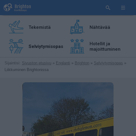
Tekemistä
Nähtävää
Hotellit ja
Selviytymisopas
majoittuminen
Sijaintisi:
Sivuston etusivu
»
Englanti
»
Brighton
»
Selviytymisopas
»
Liikkuminen Brightonissa