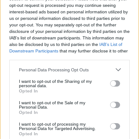
lisäksi
The Lanes [
kartalla
], jonka kujilla on mukava
opt-out request is processed you may continue seeing
syödä, istua kahvilla, katsella ostoksia ja viettää iltaa.
interest-based ads based on personal information utilized by
Sieltä on mukava kävelymatka North Laine -alueelle, joka
us or personal information disclosed to third parties prior to
on nuorison suosikkipaikka kaupungissa. Sen lähellä on
your opt-out. You may separately opt-out of the further
rautatieasema, jonne on noin kilometrin kävelymatka
disclosure of your personal information by third parties on the
IAB’s list of downstream participants. This information may
rannalta.
also be disclosed by us to third parties on the
IAB’s List of
Julkiset liikennevälineet
Downstream Participants
that may further disclose it to other
third parties.
Brightonissa ja siihen vuonna 2000 liitetyssä Hovessa on
Personal Data Processing Opt Outs
kaksi bussiyhtiötä, joilla liikkuminen on helppoa ja
kohtuuhintaista etenkin lyhyellä lomalla tai jos majoittuu
I want to opt-out of the Sharing of my
keskustan ulkopuolella.
personal data.
Opted In
Brightonin ja Hoven
bussiliikenteen
autojen kuljettajilta voi
ostaa niin kerta- kuin päivälippujakin. Lippujen hinnat
I want to opt-out of the Sale of my
Personal Data.
määräytyvät sen mukaan miten ne maksaa, ja jos tekee
Opted In
paljon matkoja vuorokauden aikana, kannattaa sijoittaa 24
tuntia voimassa olevaan lippuun (24 hr Adult citySAVER).
I want to opt-out of processing my
Personal Data for Targeted Advertising.
Niitä ja muitakin voi ostaa paitsi yhdelle myös ainakin
Opted In
kahdelle hengelle, ja useampia vuorokausia ja viikonkin