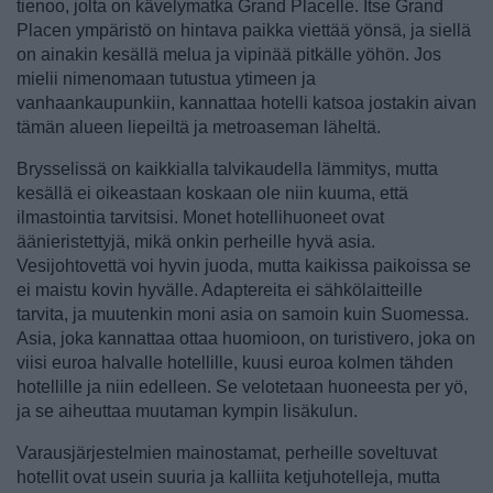
tienoo, jolta on kävelymatka Grand Placelle. Itse Grand
Placen ympäristö on hintava paikka viettää yönsä, ja siellä
on ainakin kesällä melua ja vipinää pitkälle yöhön. Jos
mielii nimenomaan tutustua ytimeen ja
vanhaankaupunkiin, kannattaa hotelli katsoa jostakin aivan
tämän alueen liepeiltä ja metroaseman läheltä.
Brysselissä on kaikkialla talvikaudella lämmitys, mutta
kesällä ei oikeastaan koskaan ole niin kuuma, että
ilmastointia tarvitsisi. Monet hotellihuoneet ovat
äänieristettyjä, mikä onkin perheille hyvä asia.
Vesijohtovettä voi hyvin juoda, mutta kaikissa paikoissa se
ei maistu kovin hyvälle. Adaptereita ei sähkölaitteille
tarvita, ja muutenkin moni asia on samoin kuin Suomessa.
Asia, joka kannattaa ottaa huomioon, on turistivero, joka on
viisi euroa halvalle hotellille, kuusi euroa kolmen tähden
hotellille ja niin edelleen. Se velotetaan huoneesta per yö,
ja se aiheuttaa muutaman kympin lisäkulun.
Varausjärjestelmien mainostamat, perheille soveltuvat
hotellit ovat usein suuria ja kalliita ketjuhotelleja, mutta