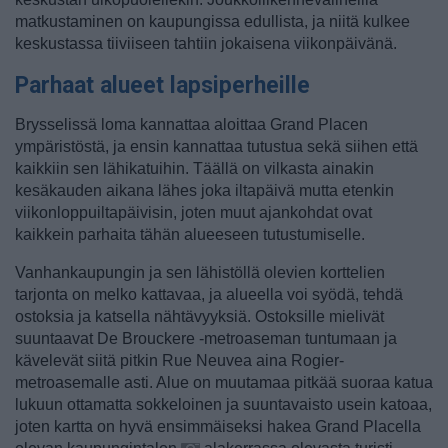
matkustaminen on kaupungissa edullista, ja niitä kulkee
keskustassa tiiviiseen tahtiin jokaisena viikonpäivänä.
Parhaat alueet lapsiperheille
Brysselissä loma kannattaa aloittaa Grand Placen
ympäristöstä, ja ensin kannattaa tutustua sekä siihen että
kaikkiin sen lähikatuihin. Täällä on vilkasta ainakin
kesäkauden aikana lähes joka iltapäivä mutta etenkin
viikonloppuiltapäivisin, joten muut ajankohdat ovat
kaikkein parhaita tähän alueeseen tutustumiselle.
Vanhankaupungin ja sen lähistöllä olevien korttelien
tarjonta on melko kattavaa, ja alueella voi syödä, tehdä
ostoksia ja katsella nähtävyyksiä. Ostoksille mielivät
suuntaavat De Brouckere -metroaseman tuntumaan ja
kävelevät siitä pitkin Rue Neuvea aina Rogier-
metroasemalle asti. Alue on muutamaa pitkää suoraa katua
lukuun ottamatta sokkeloinen ja suuntavaisto usein katoaa,
joten kartta on hyvä ensimmäiseksi hakea Grand Placella