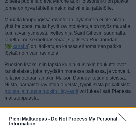
toisella puolella oleva
Marché aux Poissons
on paikka,
jonne on hyvä lähteä ainakin kahville tai jäätelölle.
Muualla kaupungissa ravintolan löytäminen ei ole aivan
yhtä helppoa, mutta hyviä ravintolakatuja on myös muualla
kuin aivan ytimessä.
Ixellesin ja Saint Gillesin suunnalla,
lähellä Louise metroasemaa, sijaitseva Rue Jourdan
[
kartalla
] on lähikatujen kanssa erinomainen paikka
löytää noin vain ravintola.
Ruokien lisäksi niin lapsia kuin aikuisiakin houkuttelevat
ranskalaiset, joita myydään monessa paikassa, ja vohvelit,
joita jonotetaan ainakin Maison Dandoy-ketjun pisteissä.
Niistä, parhaista ravintola-alueista, tyypillisistä paikallisista
ruoista ja muusta ruokiin liittyvästä
voi lukea lisää Pienestä
matkaoppaasta.
Sivu jatkuu ilmoituksen jälkeen
Pieni Matkaopas -
Do Not Process My Personal
Information