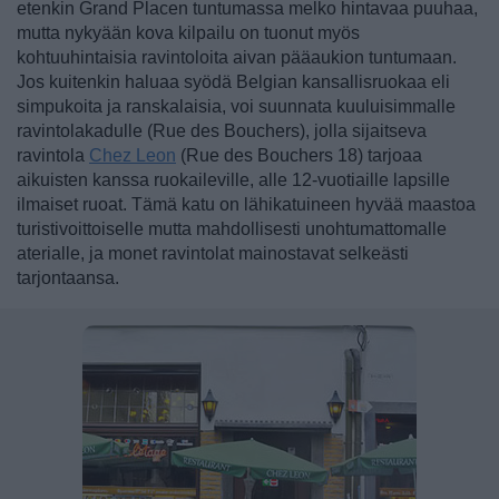
etenkin Grand Placen tuntumassa melko hintavaa puuhaa,
mutta nykyään kova kilpailu on tuonut myös
kohtuuhintaisia ravintoloita aivan pääaukion tuntumaan.
Jos kuitenkin haluaa syödä Belgian kansallisruokaa eli
simpukoita ja ranskalaisia, voi suunnata kuuluisimmalle
ravintolakadulle (Rue des Bouchers), jolla sijaitseva
ravintola
Chez Leon
(Rue des Bouchers 18) tarjoaa
aikuisten kanssa ruokaileville, alle 12-vuotiaille lapsille
ilmaiset ruoat. Tämä katu on lähikatuineen hyvää maastoa
turistivoittoiselle mutta mahdollisesti unohtumattomalle
aterialle, ja monet ravintolat mainostavat selkeästi
tarjontaansa.