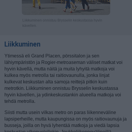
Liikkuminen onnistuu Brysselin keskustassa hyvin
kävellen.
Liikkuminen
Ytimessä eli Grand Placen, pörssitalon ja sen
lähiympäristön ja Rogier-metroaseman väliset matkat voi
hyvin kävellä, mutta näitä ja muita lyhyitä matkoja voi
kulkea myös metrolla tai raitiovaunulla, jonka linjat
kulkevat keskustan alta samoja reittejä pitkin kuin
metrotkin. Liikkuminen onnistuu Brysselin keskustassa
hyvin kävellen, ja ydinkeskustankin alueella matkoja voi
tehdä metrolla.
Siisti mutta usein vilkas metro on paras liikenneväline
lapsiperheille, mutta kaupungissa on myös raitiovaunuja ja
busseja, joilla on hyvä lyhentää matkoja ja viedä lapsia
keskustan ulkopuolellekin. Joukkoliikennevälineillä