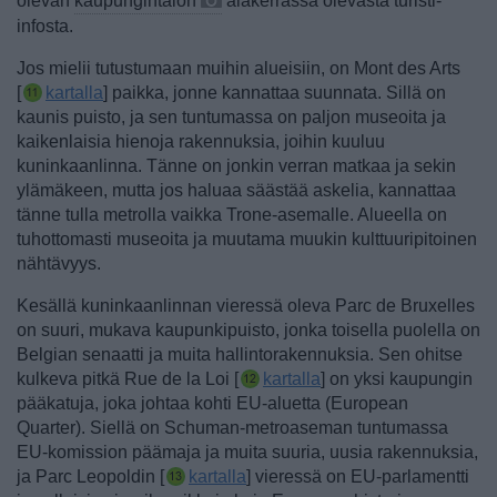
olevan
kaupungintalon
alakerrassa olevasta turisti-
infosta.
Jos mielii tutustumaan muihin alueisiin, on Mont des Arts
[
kartalla
] paikka, jonne kannattaa suunnata. Sillä on
kaunis puisto, ja sen tuntumassa on paljon museoita ja
kaikenlaisia hienoja rakennuksia, joihin kuuluu
kuninkaanlinna. Tänne on jonkin verran matkaa ja sekin
ylämäkeen, mutta jos haluaa säästää askelia, kannattaa
tänne tulla metrolla vaikka Trone-asemalle.
Alueella on
tuhottomasti museoita ja muutama muukin kulttuuripitoinen
nähtävyys.
Kesällä kuninkaanlinnan vieressä oleva Parc de Bruxelles
on suuri, mukava kaupunkipuisto, jonka toisella puolella on
Belgian senaatti ja muita hallintorakennuksia. Sen ohitse
kulkeva
pitkä Rue de la Loi [
kartalla
] on yksi kaupungin
pääkatuja, joka johtaa kohti EU-aluetta (European
Quarter). Siellä on Schuman-metroaseman tuntumassa
EU-komission päämaja ja muita suuria, uusia rakennuksia
,
ja
Parc Leopoldin [
kartalla
] vieressä on EU-parlamentti