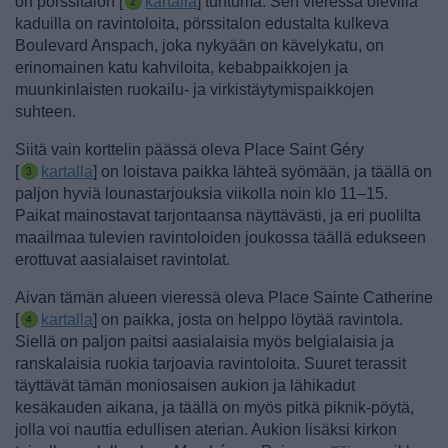
on pörssitalon [
kartalla
] tuntuma. Sen vieressä olevilla
kaduilla on ravintoloita, pörssitalon edustalta kulkeva
Boulevard Anspach, joka nykyään on kävelykatu, on
erinomainen katu kahviloita, kebabpaikkojen ja
muunkinlaisten ruokailu- ja virkistäytymispaikkojen
suhteen.
Siitä vain korttelin päässä oleva
Place Saint Géry
[
kartalla
] on loistava paikka lähteä syömään, ja täällä on
paljon hyviä lounastarjouksia viikolla noin klo 11–15.
Paikat mainostavat tarjontaansa näyttävästi, ja eri puolilta
maailmaa tulevien ravintoloiden joukossa täällä edukseen
erottuvat aasialaiset ravintolat.
Aivan tämän alueen vieressä oleva
Place Sainte Catherine
[
kartalla
] on paikka, josta on helppo löytää ravintola.
Siellä on paljon paitsi aasialaisia myös belgialaisia ja
ranskalaisia ruokia tarjoavia ravintoloita. Suuret terassit
täyttävät tämän moniosaisen aukion ja lähikadut
kesäkauden aikana, ja täällä on myös pitkä piknik-pöytä,
jolla voi nauttia edullisen aterian. Aukion lisäksi kirkon