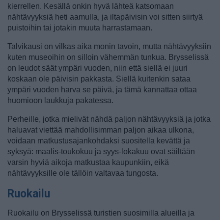
kierrellen. Kesällä onkin hyvä lähteä katsomaan
nähtävyyksiä heti aamulla, ja iltapäivisin voi sitten siirtyä
puistoihin tai jotakin muuta harrastamaan.
Talvikausi on vilkas aika monin tavoin, mutta nähtävyyksiin
kuten museoihin on silloin vähemmän tunkua. Brysselissä
on leudot säät ympäri vuoden, niin että siellä ei juuri
koskaan ole päivisin pakkasta. Siellä kuitenkin sataa
ympäri vuoden harva se päivä, ja tämä kannattaa ottaa
huomioon laukkuja pakatessa.
Perheille, jotka mielivät nähdä paljon nähtävyyksiä ja jotka
haluavat viettää mahdollisimman paljon aikaa ulkona,
voidaan matkustusajankohdaksi suositella kevättä ja
syksyä: maalis-toukokuu ja syys-lokakuu ovat säiltään
varsin hyviä aikoja matkustaa kaupunkiin, eikä
nähtävyyksille ole tällöin valtavaa tungosta.
Ruokailu
Ruokailu on Brysselissä turistien suosimilla alueilla ja