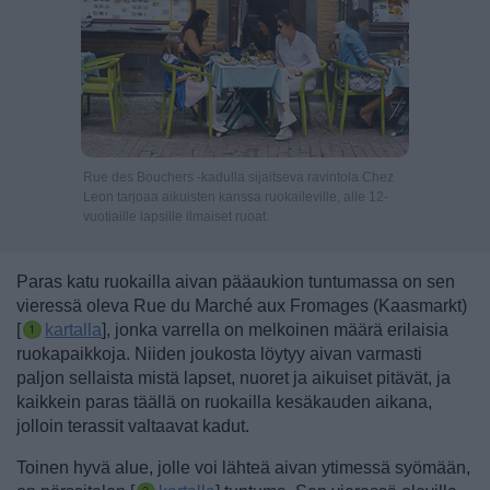
Rue des Bouchers -kadulla sijaitseva ravintola Chez
Leon tarjoaa aikuisten kanssa ruokaileville, alle 12-
vuotiaille lapsille ilmaiset ruoat.
Paras katu ruokailla aivan pääaukion tuntumassa on sen
vieressä oleva Rue du Marché aux Fromages (Kaasmarkt)
[
kartalla
], jonka varrella on melkoinen määrä erilaisia
ruokapaikkoja. Niiden joukosta löytyy aivan varmasti
paljon sellaista mistä lapset, nuoret ja aikuiset pitävät, ja
kaikkein paras täällä on ruokailla kesäkauden aikana,
jolloin terassit valtaavat kadut.
Toinen
hyvä alue, jolle voi lähteä aivan ytimessä syömään,