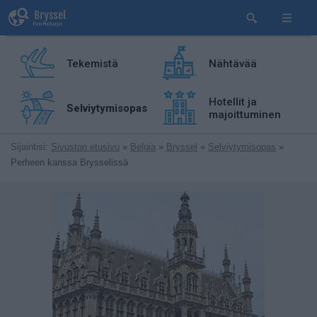
Tekemistä
Nähtävää
Hotellit ja
Selviytymisopas
majoittuminen
Sijaintisi:
Sivuston etusivu
»
Belgia
»
Bryssel
»
Selviytymisopas
»
Perheen kanssa Brysselissä