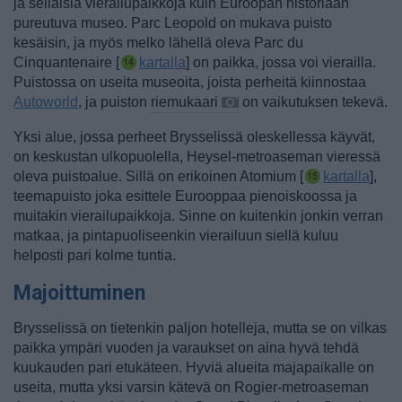
ja sellaisia vierailupaikkoja kuin Euroopan historiaan
pureutuva museo. Parc Leopold on mukava puisto
kesäisin
, ja myös melko lähellä oleva
Parc du
Cinquantenaire [
kartalla
] on paikka, jossa voi vierailla.
Puistossa on useita museoita, joista perheitä kiinnostaa
Autoworld
, ja puiston
riemukaari
on vaikutuksen tekevä.
Yksi alue, jossa perheet Brysselissä oleskellessa käyvät,
on keskustan ulkopuolella, Heysel-metroaseman vieressä
oleva puistoalue. Sillä on erikoinen Atomium [
kartalla
],
teemapuisto joka esittele Eurooppaa pienoiskoossa ja
muitakin vierailupaikkoja. Sinne on kuitenkin jonkin verran
matkaa, ja pintapuoliseenkin vierailuun siellä kuluu
helposti pari kolme tuntia.
Majoittuminen
Brysselissä on tietenkin paljon hotelleja, mutta se on vilkas
paikka ympäri vuoden ja varaukset on aina hyvä tehdä
kuukauden pari etukäteen. Hyviä alueita majapaikalle on
useita, mutta yksi varsin kätevä on Rogier-metroaseman