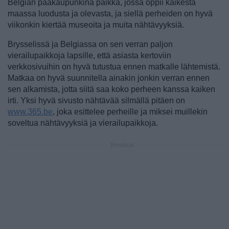
Belgian pääkaupunkina paikka, jossa oppii kaikesta
maassa luodusta ja olevasta, ja siellä perheiden on hyvä
viikonkin kiertää museoita ja muita nähtävyyksiä.
Brysselissä ja Belgiassa on sen verran paljon
vierailupaikkoja lapsille, että asiasta kertoviin
verkkosivuihin on hyvä tutustua ennen matkalle lähtemistä.
Matkaa on hyvä suunnitella ainakin jonkin verran ennen
sen alkamista, jotta siitä saa koko perheen kanssa kaiken
irti. Yksi hyvä sivusto nähtävää silmällä pitäen on
www.365.be
, joka esittelee perheille ja miksei muillekin
soveltua nähtävyyksiä ja vierailupaikkoja.
Ilmoitus