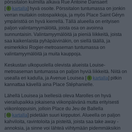
pörssitalon kulmilta alkava Rue Antoine Dansaert
[
kartalla
] hyvä osoite.
Pörssitalon tuntumassa on jonkin
verran muitakin ostospaikkoja, ja myös Place Saint Géryn
ympäristöä on hyvä kierrellä. Tällä alueella on erityisen
paljon valintamyymälöitä, joista osa on avoinna
sunnuntaisin. Valintamyymälöitä ja pieniä liikkeitä, joista
saa kaikenlaista pyhäpäivinäkin, on siellä täällä, ja
esimerkiksi Rogier-metroaseman tuntumassa on
valintamyymälöitä ja muita kauppoja.
Keskustan ulkopuolella olevista alueista Louise-
metroaseman tuntumassa on paljon hyviä liikkeitä. Niitä on
usealla eri kadulla, ja Avenue Louisea [
kartalla
] pitkin
kannattaa kävellä aina Place Stéphanielle.
Lähellä Louisea ja Ixellesiä oleva Marolles on hyvä
vierailupaikka jokaisena viikonpäivänä mutta erityisesti
viikonloppuisin, jolloin Place du Jeu de Ballella
[
kartalla
] pidetään suuri kirpputori. Alueella on paljon
kahviloita, ravintoloita ja pisteitä, joista saa take away -
annoksia, ja sinne voi lähteä viihtymään pidemmäksikin