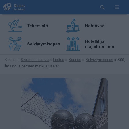
Tekemistä
Nähtävää
Hotellit ja
Selviytymisopas
majoittuminen
Sijaintisi:
Sivuston etusivu
»
Liettua
»
Kaunas
»
Selviytymisopas
» Sää,
ilmasto ja parhaat matkustusajat