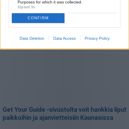
Purposes for which it was collected.
kesä, ja se on monin tavoin hyvä vuodenaika vierailla
Opted In
Kaunaksessa. Lämpötilat ovat syyskuussa päivisin yli
CONFIRM
15:ssa asteessa mutta öisin on alle 10 astetta.
Sivu jatkuu ilmoituksen jälkeen
Data Deletion
Data Access
Privacy Policy
Get Your Guide -sivustolta voit hankkia liput
paikkoihin ja ajanvietteisiin Kaunasissa