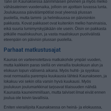
Talvi on Kaunaksessa äärimmäisen pilvinen ja myös melko
vähäsateinen vuodenaika, jolloin on ajoittain luvassa lunta.
Joulukuussa päivälämpötilat ovat yleensä plussan
puolella, mutta tammi- ja helmikuussa on päivisinkin
pakkasta. Kovat pakkaset ovat kuitenkin melko harvinaisia,
eikä suuria lumimyrskyjäkään ole usein. Öisin on pakkasta
pitkälle maaliskuuhun, ja vasta maaliskuun puolivälistä
eteenpäin on päivisin plussan puolella.
Parhaat matkustusajat
Kaunas on varteenotettava matkakohde ympäri vuoden,
mutta kaikkein paras siellä on vierailla toukokuun alun ja
elokuun lopun välisenä aikana. Myös huhti- ja syyskuu
ovat normaalia parempia kuukausia lähteä Kaunakseen, ja
lokakuu voi sekin olla varsin hyvä kuukausi. Myös
joulukuun joulumarkkinat tarjoavat tilaisuuden nähdä
Kaunasta kauneimmillaan, mutta talviset ilmat eivät ennen
joulua ole kovin tavallisia.
Eniten vierailijoita Kaunaksessa on heinä- ja elokuussa,