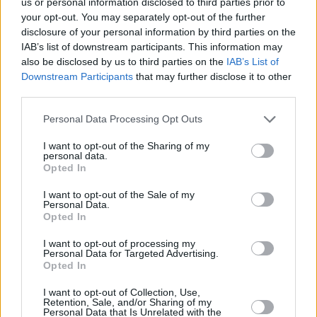
us or personal information disclosed to third parties prior to
your opt-out. You may separately opt-out of the further
Kaunaksen
kevät
alkaa monena vuotena huhtikuun
disclosure of your personal information by third parties on the
alussa, eikä huhtikuussa enää ole yöpakkasia ja päivisin
IAB’s list of downstream participants. This information may
on kuun loppua kohden mentäessä reilusti yli 10 astetta.
also be disclosed by us to third parties on the
IAB’s List of
Varsinainen
kesäkausi
alkaa kuitenkin vasta toukokuun
Downstream Participants
that may further disclose it to other
puolella, jolloin päivisin on 15–20 astetta ja jolloin aurinko
third parties.
paistaa lähes yhtä paljon kuin maalis- ja huhtikuussa
yhteensä. Kesän alku on yleensä toukokuun lopussa tai
Personal Data Processing Opt Outs
kesäkuun alussa, ja kesän aikana tyypilliset
I want to opt-out of the Sharing of my
päivälämpötilat ovat 21–23 astetta ja öisin on 12–15
personal data.
astetta. Hellejaksoja on muutama kesässä, ja sekä heinä-
Opted In
että elokuussa on ajoittain ollut 35 astetta. Elokuu on
I want to opt-out of the Sale of my
huomattavasti lämpimämpi kuukausi kuin Etelä-Suomessa,
Personal Data.
ja kuun loppupuolella ja vielä syyskuussakin on lähes joka
Opted In
vuosi hellelukemia. Toisin kuin monessa muussa paikassa
Kaunaksessa kesä on vuoden sateisin aika, ja vaikka
I want to opt-out of processing my
Personal Data for Targeted Advertising.
sateita ei tule kovin usein, ovat ne usein hyvin rankkoja.
Opted In
Syksy
alkaa syyskuussa, jolloin aurinko ei enää paista
I want to opt-out of Collection, Use,
neljän kesäkuukauden tavoin ja jolloin illat alkavat pimetä
Retention, Sale, and/or Sharing of my
Personal Data that Is Unrelated with the
jo varhain. Syksy on kuitenkin vähäsateisempaa aikaa kuin