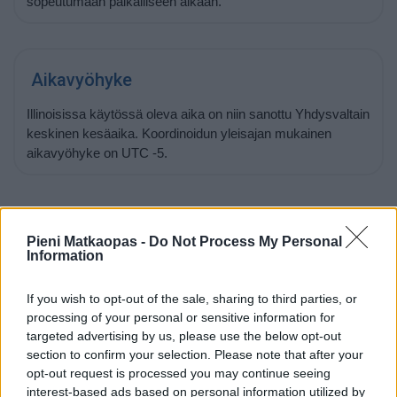
sopeutumaan paikalliseen aikaan.
Aikavyöhyke
Illinoisissa käytössä oleva aika on niin sanottu Yhdysvaltain
keskinen kesäaika. Koordinoidun yleisajan mukainen
aikavyöhyke on UTC -5.
Pieni Matkaopas -
Do Not Process My Personal
Auringonnousu ja -lasku 7.8.2026
Information
Aurinko nousee Illinoisissa tänään kello
06:01
ja laskee
If you wish to opt-out of the sale, sharing to third parties, or
kello
20:04
. Nouseva aurinko alkaa siintää horisontissa
processing of your personal or sensitive information for
suunnassa 68 astetta (itä) ja laskeva aurinko painuu
targeted advertising by us, please use the below opt-out
mailleen horisonttiin suunnassa 292 astetta (länsi).
section to confirm your selection. Please note that after your
opt-out request is processed you may continue seeing
interest-based ads based on personal information utilized by