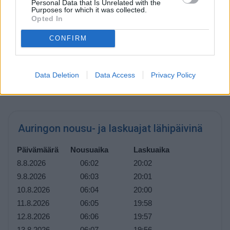
Personal Data that Is Unrelated with the
Päivän pituus
Purposes for which it was collected.
Opted In
Päivän pituus Illinoisissa on tähän aikaan vuodesta
14
tuntia ja 2 minuuttia
. Päivät lyhenevät hiljalleen, ja tätä
CONFIRM
jatkuu aina 21. joulukuuta asti, joka on vuoden lyhin päivä.
Tästä eteenpäin päivät alkavat pidetä, ja pisin päivä on 20.
kesäkuuta.
Data Deletion
Data Access
Privacy Policy
Auringon nousu- ja laskuajat lähipäivinä
Päivämäärä
Nousuaika
Laskuaika
8.8.2026
06:02
20:02
9.8.2026
06:03
20:01
10.8.2026
06:04
20:00
11.8.2026
06:05
19:58
12.8.2026
06:06
19:57
13.8.2026
06:07
19:56