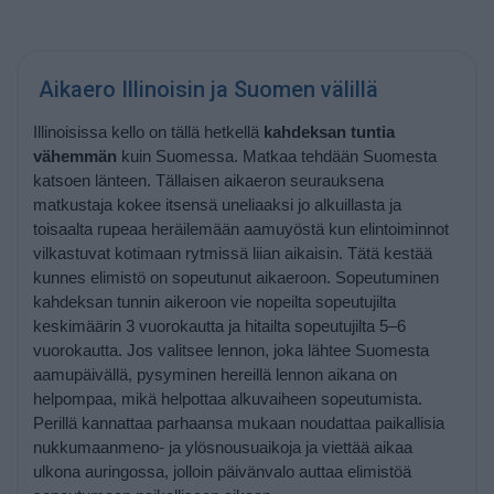
Aikaero Illinoisin ja Suomen välillä
Illinoisissa kello on tällä hetkellä
kahdeksan tuntia
vähemmän
kuin Suomessa. Matkaa tehdään Suomesta
katsoen länteen. Tällaisen aikaeron seurauksena
matkustaja kokee itsensä uneliaaksi jo alkuillasta ja
toisaalta rupeaa heräilemään aamuyöstä kun elintoiminnot
vilkastuvat kotimaan rytmissä liian aikaisin. Tätä kestää
kunnes elimistö on sopeutunut aikaeroon. Sopeutuminen
kahdeksan tunnin aikeroon vie nopeilta sopeutujilta
keskimäärin 3 vuorokautta ja hitailta sopeutujilta 5–6
vuorokautta. Jos valitsee lennon, joka lähtee Suomesta
aamupäivällä, pysyminen hereillä lennon aikana on
helpompaa, mikä helpottaa alkuvaiheen sopeutumista.
Perillä kannattaa parhaansa mukaan noudattaa paikallisia
nukkumaanmeno- ja ylösnousuaikoja ja viettää aikaa
ulkona auringossa, jolloin päivänvalo auttaa elimistöä