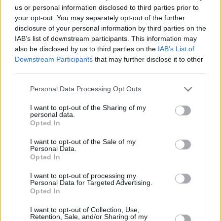
us or personal information disclosed to third parties prior to
Kuinka nopeasti Illinoisissa tulee pimeä
your opt-out. You may separately opt-out of the further
disclosure of your personal information by third parties on the
Illinoisissa on hämärää vielä
30 minuuttia
auringonlaskun
IAB’s list of downstream participants. This information may
jälkeen ja aamu alkaa sarastaa saman verran ennen
also be disclosed by us to third parties on the
IAB’s List of
auringonnousua. Auringon laskettua Illinoisissa tulee pimeä
Downstream Participants
that may further disclose it to other
nopeammin kuin Suomessa, ero Etelä-Suomeen on 27
third parties.
minuuttia. Yleisesti ottaen, hämärän aika on sitä lyhyempi,
mitä lähempänä päiväntasaajaa ollaan.
Personal Data Processing Opt Outs
I want to opt-out of the Sharing of my
personal data.
Opted In
Kesä- ja talviaika
I want to opt-out of the Sale of my
Personal Data.
Opted In
Vuonna 2026 Illinoisissa siirrytään kesäaikaan
8.
maaliskuuta
, ja takaisin talviaikaan palataan
1.
I want to opt-out of processing my
Personal Data for Targeted Advertising.
marraskuuta
. Kelloja siirretään kesäajan takia 1 tunnilla.
Opted In
I want to opt-out of Collection, Use,
Retention, Sale, and/or Sharing of my