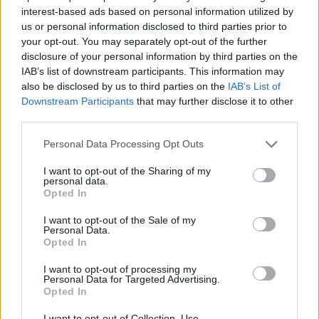
interest-based ads based on personal information utilized by
Kuinka nopeasti Rhode Islandissa tulee
us or personal information disclosed to third parties prior to
pimeä
your opt-out. You may separately opt-out of the further
disclosure of your personal information by third parties on the
Rhode Islandissa on hämärää vielä
31 minuuttia
IAB’s list of downstream participants. This information may
auringonlaskun jälkeen ja aamu alkaa sarastaa saman
also be disclosed by us to third parties on the
IAB’s List of
verran ennen auringonnousua. Auringon laskettua Rhode
Downstream Participants
that may further disclose it to other
Islandissa tulee pimeä nopeammin kuin Suomessa, ero
third parties.
Etelä-Suomeen on 26 minuuttia. Yleisesti ottaen, hämärän
aika on sitä lyhyempi, mitä lähempänä päiväntasaajaa
Personal Data Processing Opt Outs
ollaan.
I want to opt-out of the Sharing of my
personal data.
Opted In
I want to opt-out of the Sale of my
Personal Data.
Kesä- ja talviaika
Opted In
Vuonna 2026 Rhode Islandissa siirrytään kesäaikaan
8.
I want to opt-out of processing my
Personal Data for Targeted Advertising.
maaliskuuta
, ja takaisin talviaikaan palataan
1.
Opted In
marraskuuta
. Kelloja siirretään kesäajan takia 1 tunnilla.
I want to opt-out of Collection, Use,