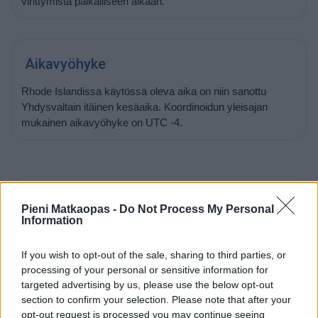
virittymistä paikalliseen aikaan.
Aikavyöhyke
Rhode Islandissa käytössä oleva aika on niin sanottu
Yhdysvaltain itäinen kesäaika. Koordinoidun yleisajan
mukainen aikavyöhyke on UTC -4.
Auringonnousu ja -lasku 7.8.2026
Pieni Matkaopas -
Do Not Process My Personal
Information
Aurinko nousee Rhode Islandissa tänään kello
05:46
ja
laskee kello
19:56
. Nouseva aurinko alkaa siintää
If you wish to opt-out of the sale, sharing to third parties, or
horisontissa suunnassa 67 astetta (itä) ja laskeva aurinko
processing of your personal or sensitive information for
painuu mailleen horisonttiin suunnassa 293 astetta (länsi).
targeted advertising by us, please use the below opt-out
section to confirm your selection. Please note that after your
opt-out request is processed you may continue seeing