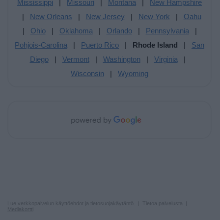
Mississippi
|
Missouri
|
Montana
|
New Hampshire
|
New Orleans
|
New Jersey
|
New York
|
Oahu
|
Ohio
|
Oklahoma
|
Orlando
|
Pennsylvania
|
Pohjois-Carolina
|
Puerto Rico
|
Rhode Island
|
San
Diego
|
Vermont
|
Washington
|
Virginia
|
Wisconsin
|
Wyoming
Lue verkkopalvelun
käyttöehdot ja tietosuojakäytäntö
. |
Tietoa palvelusta
|
Mediakortti