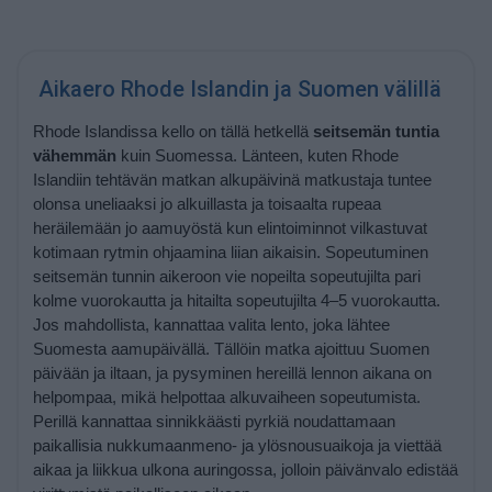
Aikaero Rhode Islandin ja Suomen välillä
Rhode Islandissa kello on tällä hetkellä
seitsemän tuntia
vähemmän
kuin Suomessa. Länteen, kuten Rhode
Islandiin tehtävän matkan alkupäivinä matkustaja tuntee
olonsa uneliaaksi jo alkuillasta ja toisaalta rupeaa
heräilemään jo aamuyöstä kun elintoiminnot vilkastuvat
kotimaan rytmin ohjaamina liian aikaisin. Sopeutuminen
seitsemän tunnin aikeroon vie nopeilta sopeutujilta pari
kolme vuorokautta ja hitailta sopeutujilta 4–5 vuorokautta.
Jos mahdollista, kannattaa valita lento, joka lähtee
Suomesta aamupäivällä. Tällöin matka ajoittuu Suomen
päivään ja iltaan, ja pysyminen hereillä lennon aikana on
helpompaa, mikä helpottaa alkuvaiheen sopeutumista.
Perillä kannattaa sinnikkäästi pyrkiä noudattamaan
paikallisia nukkumaanmeno- ja ylösnousuaikoja ja viettää
aikaa ja liikkua ulkona auringossa, jolloin päivänvalo edistää