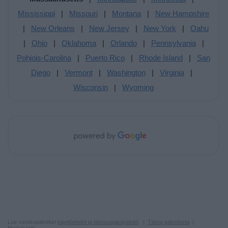
Mississippi
|
Missouri
|
Montana
|
New Hampshire
|
New Orleans
|
New Jersey
|
New York
|
Oahu
|
Ohio
|
Oklahoma
|
Orlando
|
Pennsylvania
|
Pohjois-Carolina
|
Puerto Rico
|
Rhode Island
|
San
Diego
|
Vermont
|
Washington
|
Virginia
|
Wisconsin
|
Wyoming
Lue verkkopalvelun
käyttöehdot ja tietosuojakäytäntö
. |
Tietoa palvelusta
|