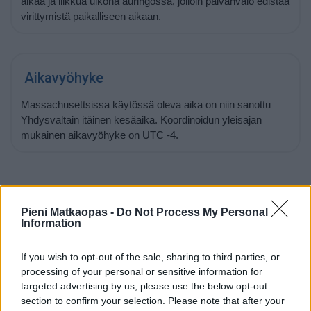
aikaa ja liikkua ulkona auringossa, jolloin päivänvalo edistää
virittymistä paikalliseen aikaan.
Aikavyöhyke
Massachusettsissa käytössä oleva aika on niin sanottu
Yhdysvaltain itäinen kesäaika. Koordinoidun yleisajan
mukainen aikavyöhyke on UTC -4.
Auringonnousu ja -lasku 9.8.2026
Pieni Matkaopas -
Do Not Process My Personal
Information
Aurinko nousee Massachusettsissa tänään kello
05:48
ja
laskee kello
19:56
. Nouseva aurinko alkaa siintää
If you wish to opt-out of the sale, sharing to third parties, or
horisontissa suunnassa 68 astetta (itä) ja laskeva aurinko
processing of your personal or sensitive information for
painuu mailleen horisonttiin suunnassa 292 astetta (länsi).
targeted advertising by us, please use the below opt-out
section to confirm your selection. Please note that after your