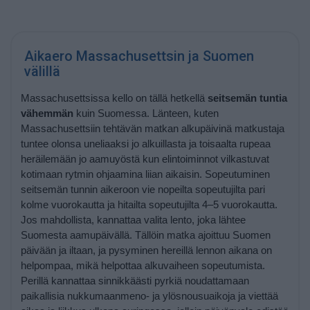
Aikaero Massachusettsin ja Suomen
välillä
Massachusettsissa kello on tällä hetkellä
seitsemän tuntia
vähemmän
kuin Suomessa. Länteen, kuten
Massachusettsiin tehtävän matkan alkupäivinä matkustaja
tuntee olonsa uneliaaksi jo alkuillasta ja toisaalta rupeaa
heräilemään jo aamuyöstä kun elintoiminnot vilkastuvat
kotimaan rytmin ohjaamina liian aikaisin. Sopeutuminen
seitsemän tunnin aikeroon vie nopeilta sopeutujilta pari
kolme vuorokautta ja hitailta sopeutujilta 4–5 vuorokautta.
Jos mahdollista, kannattaa valita lento, joka lähtee
Suomesta aamupäivällä. Tällöin matka ajoittuu Suomen
päivään ja iltaan, ja pysyminen hereillä lennon aikana on
helpompaa, mikä helpottaa alkuvaiheen sopeutumista.
Perillä kannattaa sinnikkäästi pyrkiä noudattamaan
paikallisia nukkumaanmeno- ja ylösnousuaikoja ja viettää