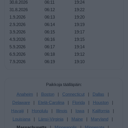
30.8.2026
06:11
19:24
31.8.2026
06:12
19:22
1.9.2026
06:13
19:20
2.9.2026
06:14
19:19
3.9.2026
06:15
19:17
4.9.2026
06:16
19:15
5.9.2026
06:17
19:14
6.9.2026
06:18
19:12
7.9.2026
06:19
19:10
Paikkoja täälläpäin:
Anaheim
|
Boston
|
Connecticut
|
Dallas
|
Delaware
|
Etelä-Carolina
|
Florida
|
Houston
|
Havaiji
|
Honolulu
|
Illinois
|
Iowa
|
Kalifornia
|
Louisiana
|
Länsi-Virginia
|
Maine
|
Maryland
|
Massachusetts
|
Minneapolis
|
Minnesota
|