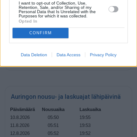
I want to opt-out of Collection, Use,
Retention, Sale, and/or Sharing of my
Personal Data that Is Unrelated with the
Purposes for which it was collected.
Opted In
Päivän pituus
CONFIRM
Päivän pituus Massachusettsissa on tähän aikaan
vuodesta
14 tuntia ja 8 minuuttia
. Päivät lyhenevät
hiljalleen, ja tätä jatkuu aina 21. joulukuuta asti, joka on
Data Deletion
Data Access
Privacy Policy
vuoden lyhin päivä. Tästä eteenpäin päivät alkavat pidetä,
ja pisin päivä on 20. kesäkuuta.
Auringon nousu- ja laskuajat lähipäivinä
Päivämäärä
Nousuaika
Laskuaika
10.8.2026
05:50
19:55
11.8.2026
05:51
19:53
12.8.2026
05:52
19:52