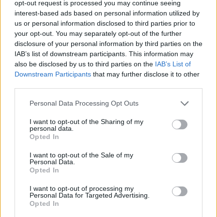
opt-out request is processed you may continue seeing
interest-based ads based on personal information utilized by
Kuinka nopeasti Massachusettsissa tulee
us or personal information disclosed to third parties prior to
your opt-out. You may separately opt-out of the further
pimeä
disclosure of your personal information by third parties on the
IAB’s list of downstream participants. This information may
Massachusettsissa on hämärää vielä
31 minuuttia
also be disclosed by us to third parties on the
IAB’s List of
auringonlaskun jälkeen ja aamu alkaa sarastaa saman
Downstream Participants
that may further disclose it to other
verran ennen auringonnousua. Auringon laskettua
third parties.
Massachusettsissa tulee pimeä nopeammin kuin
Suomessa, ero Etelä-Suomeen on 25 minuuttia. Yleisesti
Personal Data Processing Opt Outs
ottaen, hämärän aika on sitä lyhyempi, mitä lähempänä
päiväntasaajaa ollaan.
I want to opt-out of the Sharing of my
personal data.
Opted In
I want to opt-out of the Sale of my
Personal Data.
Opted In
Kesä- ja talviaika
I want to opt-out of processing my
Vuonna 2026 Massachusettsissa siirrytään kesäaikaan
8.
Personal Data for Targeted Advertising.
maaliskuuta
, ja takaisin talviaikaan palataan
1.
Opted In
marraskuuta
. Kelloja siirretään kesäajan takia 1 tunnilla.