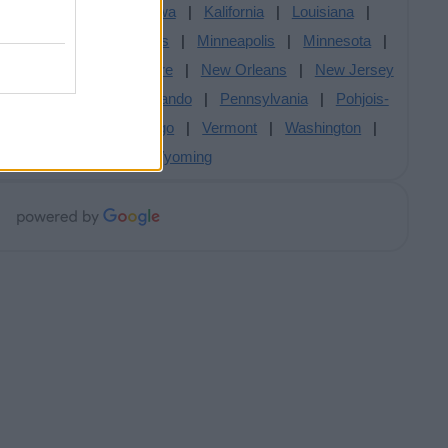
onolulu
|
Illinois
|
Iowa
|
Kalifornia
|
Louisiana
|
ryland
|
Massachusetts
|
Minneapolis
|
Minnesota
|
ntana
|
New Hampshire
|
New Orleans
|
New Jersey
io
|
Oklahoma
|
Orlando
|
Pennsylvania
|
Pohjois-
hode Island
|
San Diego
|
Vermont
|
Washington
|
ginia
|
Wisconsin
|
Wyoming