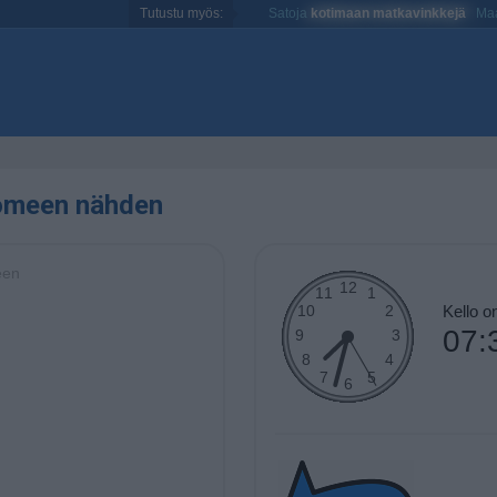
Tutustu myös:
Satoja
kotimaan matkavinkkejä
Maa
uomeen nähden
een
Kello 
07: