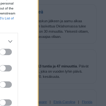
 personal
out of the
homassa tulee pimeä
 downstream
B’s List of
lä
28 minuuttia
auringonlaskun jälkeen ja aamu alkaa
auringonnousua. Auringon laskettua Oklahomassa tulee
a, ero Etelä-Suomeen on 30 minuuttia. Yleisesti ottaen,
, mitä lähempänä päiväntasaajaa ollaan.
n tähän aikaan vuodesta
13 tuntia ja 47 minuuttia
. Päivät
tkuu aina 21. joulukuuta asti, joka on vuoden lyhin päivä.
pidetä, ja pisin päivä on 20. kesäkuuta.
Paikkoja täälläpäin:
cticut
|
Dallas
|
Delaware
|
Etelä-Carolina
|
Florida