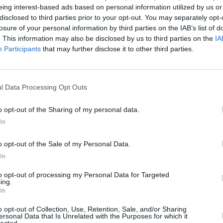
eing interest-based ads based on personal information utilized by us or
disclosed to third parties prior to your opt-out. You may separately opt-
Kuinka nopeasti Okla
losure of your personal information by third parties on the IAB’s list of
. This information may also be disclosed by us to third parties on the
IA
llo
20:27
. Nouseva aurinko
Oklahomassa on hämärää vie
Participants
that may further disclose it to other third parties.
a aurinko painuu mailleen
sarastaa saman verran ennen 
pimeä nopeammin kuin Suomess
hämärän aika on sitä lyhyempi
l Data Processing Opt Outs
o opt-out of the Sharing of my personal data.
Päivän pituus
In
uuta
, ja takaisin talviaikaan
Päivän pituus Oklahomassa o
o opt-out of the Sale of my Personal Data.
nnilla.
lyhenevät hiljalleen, ja tätä ja
In
Tästä eteenpäin päivät alkavat 
to opt-out of processing my Personal Data for Targeted
ing.
In
o opt-out of Collection, Use, Retention, Sale, and/or Sharing
Anaheim
|
Boston
|
Conne
ersonal Data that Is Unrelated with the Purposes for which it
lected.