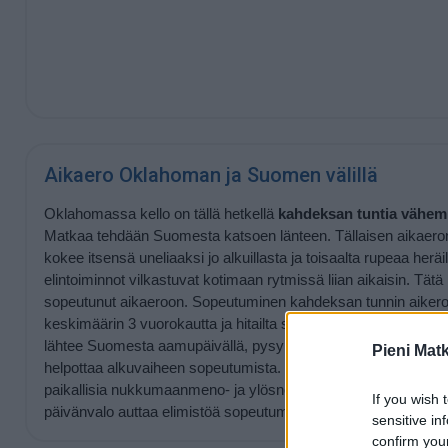
Aikaero Oklahoman ja Suomen välillä
Oklahomassa kello on tällä hetkellä
kahdeksan tuntia vähe
Matkaa tehdään Suomesta katsoen länteen. Tällaisen aikaer
kokee itsensä uneliaaksi jo alkuillasta ja toisaalta rupeaa he
elintoiminnot vilkastuvat kotimaan rytmissä liian aikaisin. Tät
sopeutunut aikaeroon. Sopeutuminen kahdeksan tunnin aikeroon
keskimäärin 3 vuorokautta ja hitailta sopeutujilta 5–6 vuorokaut
lähtee Suomesta aamupäivällä, pysyminen hereillä lennon ai
Pieni Mat
helpottaa alkuvaiheen sopeutumista. Perillä kannattaa parha
paikallisia nukkumaanmeno- ja ylösnousuaikoja ja viettää aikaa
If you wish 
päivänvalo auttaa elimistöä sopeutumaan paikalliseen aikaan.
sensitive in
confirm you