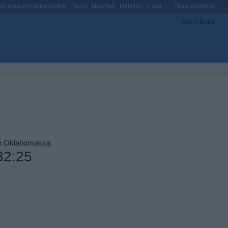
n mainiot matkakohteet
Turku
Naantali
Helsinki
Lisää...
Tilaa uutiskirje
Ota yhteyttä
on Oklahomassa
32:25