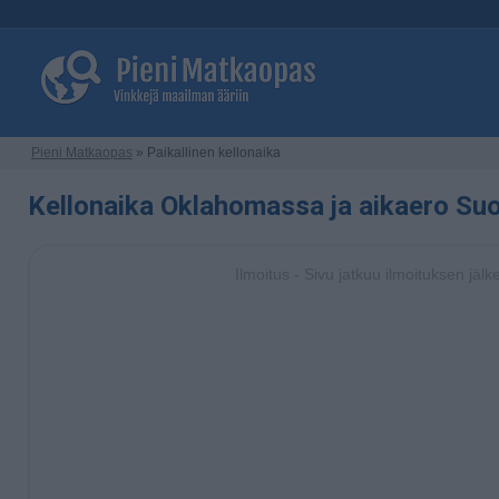
Pieni Matkaopas
» Paikallinen kellonaika
Kellonaika Oklahomassa ja aikaero S
Ilmoitus - Sivu jatkuu ilmoituksen jälk