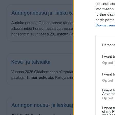
continue se
information 
Auringonnousu ja -lasku 6.8.2026
further disc
participants
Aurinko nousee Oklahomassa tänään kello
06:41
ja laskee ke
Downstream 
alkaa siintää horisontissa suunnassa 69 astetta (itä) ja laskev
horisonttiin suunnassa 291 astetta (länsi).
Persona
I want t
Kesä- ja talviaika
Opted 
Vuonna 2026 Oklahomassa siirrytään kesäaikaan
8. maalisk
I want t
palataan
1. marraskuuta
. Kelloja siirretään kesäajan takia 1 tu
Opted 
I want 
Advertis
Opted 
Auringon nousu- ja laskuajat lähipäivinä
I want t
of my P
was col