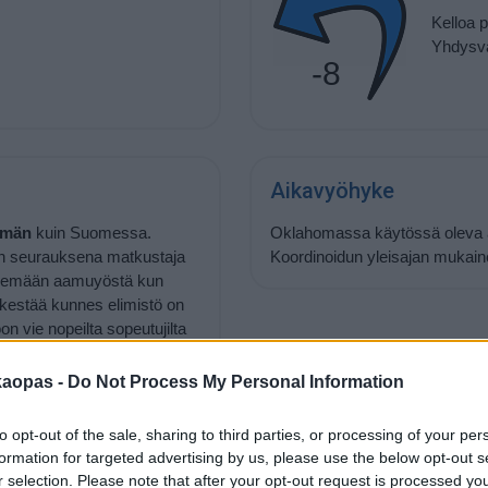
Kelloa 
Yhdysva
-8
Aikavyöhyke
mmän
kuin Suomessa.
Oklahomassa käytössä oleva ai
on seurauksena matkustaja
Koordinoidun yleisajan mukai
räilemään aamuyöstä kun
ä kestää kunnes elimistö on
 vie nopeilta sopeutujilta
ta. Jos valitsee lennon, joka
kana on helpompaa, mikä
kaopas -
Do Not Process My Personal Information
ansa mukaan noudattaa
 ulkona auringossa, jolloin
to opt-out of the sale, sharing to third parties, or processing of your per
formation for targeted advertising by us, please use the below opt-out s
r selection. Please note that after your opt-out request is processed y