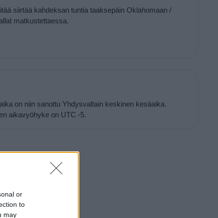
pitää siirtää kahdeksan tuntia taaksepäin Oklahomaan /
llat matkustettaessa.
ka on niin sanottu Yhdysvaltain keskinen kesäaika.
nen aikavyöhyke on UTC -5.
sonal or
ection to
ou may