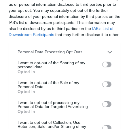
us or personal information disclosed to third parties prior to
Kuinka nopeasti Ohiossa tulee pimeä
your opt-out. You may separately opt-out of the further
disclosure of your personal information by third parties on the
Ohiossa on hämärää vielä
30 minuuttia
auringonlaskun
IAB’s list of downstream participants. This information may
jälkeen ja aamu alkaa sarastaa saman verran ennen
also be disclosed by us to third parties on the
IAB’s List of
auringonnousua. Auringon laskettua Ohiossa tulee pimeä
Downstream Participants
that may further disclose it to other
nopeammin kuin Suomessa, ero Etelä-Suomeen on 27
third parties.
minuuttia. Yleisesti ottaen, hämärän aika on sitä lyhyempi,
mitä lähempänä päiväntasaajaa ollaan.
Personal Data Processing Opt Outs
I want to opt-out of the Sharing of my
personal data.
Opted In
Kesä- ja talviaika
I want to opt-out of the Sale of my
Personal Data.
Opted In
Vuonna 2026 Ohiossa siirrytään kesäaikaan
8.
maaliskuuta
, ja takaisin talviaikaan palataan
1.
I want to opt-out of processing my
Personal Data for Targeted Advertising.
marraskuuta
. Kelloja siirretään kesäajan takia 1 tunnilla.
Opted In
I want to opt-out of Collection, Use,
Retention, Sale, and/or Sharing of my