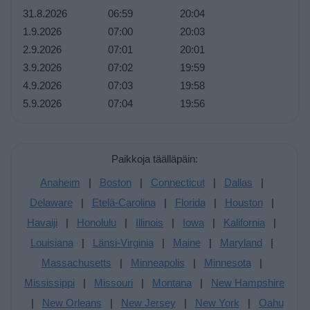
31.8.2026
06:59
20:04
1.9.2026
07:00
20:03
2.9.2026
07:01
20:01
3.9.2026
07:02
19:59
4.9.2026
07:03
19:58
5.9.2026
07:04
19:56
Paikkoja täälläpäin:
Anaheim
|
Boston
|
Connecticut
|
Dallas
|
Delaware
|
Etelä-Carolina
|
Florida
|
Houston
|
Havaiji
|
Honolulu
|
Illinois
|
Iowa
|
Kalifornia
|
Louisiana
|
Länsi-Virginia
|
Maine
|
Maryland
|
Massachusetts
|
Minneapolis
|
Minnesota
|
Mississippi
|
Missouri
|
Montana
|
New Hampshire
|
New Orleans
|
New Jersey
|
New York
|
Oahu