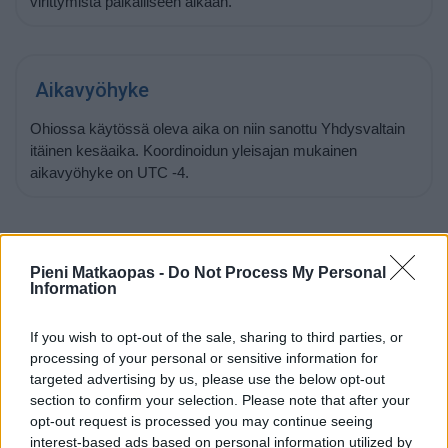
virittymistä paikalliseen aikaan.
Aikavyöhyke
Ohiossa käytössä oleva aika on niin sanottu Yhdysvaltain
itäinen kesäaika. Koordinoidun yleisajan mukainen
aikavyöhyke on UTC -4.
Pieni Matkaopas -
Do Not Process My Personal
Auringonnousu ja -lasku 7.8.2026
Information
Aurinko nousee Ohiossa tänään kello
06:36
ja laskee kello
If you wish to opt-out of the sale, sharing to third parties, or
20:38
. Nouseva aurinko alkaa siintää horisontissa
processing of your personal or sensitive information for
suunnassa 68 astetta (itä) ja laskeva aurinko painuu
targeted advertising by us, please use the below opt-out
mailleen horisonttiin suunnassa 292 astetta (länsi).
section to confirm your selection. Please note that after your
opt-out request is processed you may continue seeing
interest-based ads based on personal information utilized by