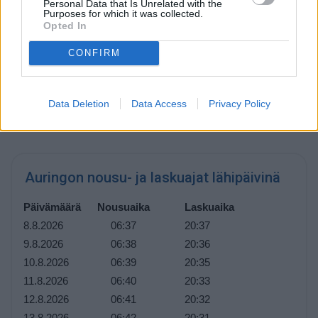
Personal Data that Is Unrelated with the
Päivän pituus
Purposes for which it was collected.
Opted In
Päivän pituus Ohiossa on tähän aikaan vuodesta
14 tuntia
ja 2 minuuttia
. Päivät lyhenevät hiljalleen, ja tätä jatkuu
CONFIRM
aina 21. joulukuuta asti, joka on vuoden lyhin päivä. Tästä
eteenpäin päivät alkavat pidetä, ja pisin päivä on 20.
kesäkuuta.
Data Deletion
Data Access
Privacy Policy
Auringon nousu- ja laskuajat lähipäivinä
Päivämäärä
Nousuaika
Laskuaika
8.8.2026
06:37
20:37
9.8.2026
06:38
20:36
10.8.2026
06:39
20:35
11.8.2026
06:40
20:33
12.8.2026
06:41
20:32
13.8.2026
06:42
20:31