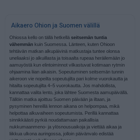
Aikaero Ohion ja Suomen välillä
Ohiossa kello on tällä hetkellä
seitsemän tuntia
vähemmän
kuin Suomessa. Länteen, kuten Ohioon
tehtävän matkan alkupäivinä matkustaja tuntee olonsa
uneliaaksi jo alkuillasta ja toisaalta rupeaa heräilemään jo
aamuyöstä kun elintoiminnot vilkastuvat kotimaan rytmin
ohjaamina liian aikaisin. Sopeutuminen seitsemän tunnin
aikeroon vie nopeilta sopeutujilta pari kolme vuorokautta ja
hitailta sopeutujilta 4–5 vuorokautta. Jos mahdollista,
kannattaa valita lento, joka lähtee Suomesta aamupäivällä.
Tällöin matka ajoittuu Suomen päivään ja iltaan, ja
pysyminen hereillä lennon aikana on helpompaa, mikä
helpottaa alkuvaiheen sopeutumista. Perillä kannattaa
sinnikkäästi pyrkiä noudattamaan paikallisia
nukkumaanmeno- ja ylösnousuaikoja ja viettää aikaa ja
liikkua ulkona auringossa, jolloin päivänvalo edistää