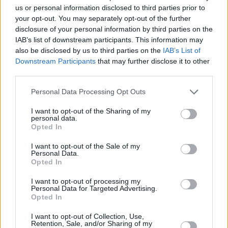
us or personal information disclosed to third parties prior to
Kuinka nopeasti Virginiassa tulee pimeä
your opt-out. You may separately opt-out of the further
disclosure of your personal information by third parties on the
Virginiassa on hämärää vielä
28 minuuttia
auringonlaskun
IAB’s list of downstream participants. This information may
jälkeen ja aamu alkaa sarastaa saman verran ennen
also be disclosed by us to third parties on the
IAB’s List of
auringonnousua. Auringon laskettua Virginiassa tulee pimeä
Downstream Participants
that may further disclose it to other
nopeammin kuin Suomessa, ero Etelä-Suomeen on 29
third parties.
minuuttia. Yleisesti ottaen, hämärän aika on sitä lyhyempi,
mitä lähempänä päiväntasaajaa ollaan.
Personal Data Processing Opt Outs
I want to opt-out of the Sharing of my
personal data.
Opted In
Kesä- ja talviaika
I want to opt-out of the Sale of my
Personal Data.
Opted In
Vuonna 2026 Virginiassa siirrytään kesäaikaan
8.
maaliskuuta
, ja takaisin talviaikaan palataan
1.
I want to opt-out of processing my
Personal Data for Targeted Advertising.
marraskuuta
. Kelloja siirretään kesäajan takia 1 tunnilla.
Opted In
I want to opt-out of Collection, Use,
Retention, Sale, and/or Sharing of my