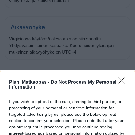
virittymistä paikalliseen aikaan.
Aikavyöhyke
Virginiassa käytössä oleva aika on niin sanottu
Yhdysvaltain itäinen kesäaika. Koordinoidun yleisajan
mukainen aikavyöhyke on UTC -4.
Pieni Matkaopas -
Do Not Process My Personal
Auringonnousu ja -lasku 6.8.2026
Information
Aurinko nousee Virginiassa tänään kello
06:23
ja laskee
If you wish to opt-out of the sale, sharing to third parties, or
kello
20:16
. Nouseva aurinko alkaa siintää horisontissa
processing of your personal or sensitive information for
suunnassa 68 astetta (itä) ja laskeva aurinko painuu
targeted advertising by us, please use the below opt-out
mailleen horisonttiin suunnassa 291 astetta (länsi).
section to confirm your selection. Please note that after your
opt-out request is processed you may continue seeing
interest-based ads based on personal information utilized by