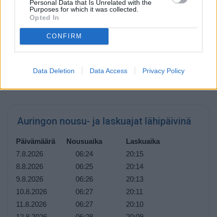
Personal Data that Is Unrelated with the
Päivän pituus
Purposes for which it was collected.
Opted In
Päivän pituus Virginiassa on tähän aikaan vuodesta
13
tuntia ja 53 minuuttia
. Päivät lyhenevät hiljalleen, ja tätä
CONFIRM
jatkuu aina 21. joulukuuta asti, joka on vuoden lyhin päivä.
Tästä eteenpäin päivät alkavat pidetä, ja pisin päivä on 20.
kesäkuuta.
Data Deletion
Data Access
Privacy Policy
Auringon nousu- ja laskuajat lähipäivinä
Päivämäärä
Nousuaika
Laskuaika
7.8.2026
06:24
20:15
8.8.2026
06:25
20:14
9.8.2026
06:26
20:13
10.8.2026
06:27
20:11
11.8.2026
06:27
20:10
12.8.2026
06:28
20:09