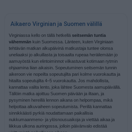
Aikaero Virginian ja Suomen välillä
Virginiassa kello on tällä hetkellä
seitsemän tuntia
vähemmän
kuin Suomessa. Länteen, kuten Virginiaan
tehtävän matkan alkupäivinä matkustaja tuntee olonsa
uneliaaksi jo alkuillasta ja toisaalta rupeaa heräilemään jo
aamuyöstä kun elintoiminnot vilkastuvat kotimaan rytmin
ohjaamina liian aikaisin. Sopeutuminen seitsemän tunnin
aikeroon vie nopeilta sopeutujilta pari kolme vuorokautta ja
hitailta sopeutujilta 4–5 vuorokautta. Jos mahdollista,
kannattaa valita lento, joka lähtee Suomesta aamupäivällä.
Tällöin matka ajoittuu Suomen päivään ja iltaan, ja
pysyminen hereillä lennon aikana on helpompaa, mikä
helpottaa alkuvaiheen sopeutumista. Perillä kannattaa
sinnikkäästi pyrkiä noudattamaan paikallisia
nukkumaanmeno- ja ylösnousuaikoja ja viettää aikaa ja
liikkua ulkona auringossa, jolloin päivänvalo edistää