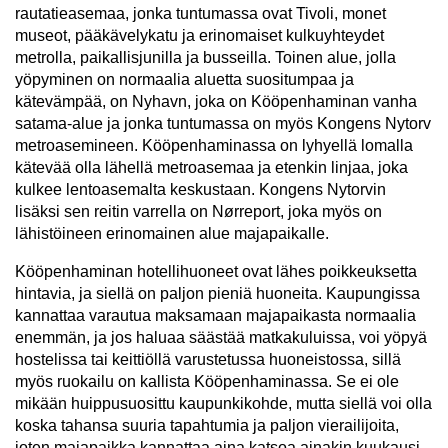
rautatieasemaa, jonka tuntumassa ovat Tivoli, monet
museot, pääkävelykatu ja erinomaiset kulkuyhteydet
metrolla, paikallisjunilla ja busseilla. Toinen alue, jolla
yöpyminen on normaalia aluetta suositumpaa ja
kätevämpää, on Nyhavn, joka on Kööpenhaminan vanha
satama-alue ja jonka tuntumassa on myös Kongens Nytorv
metroasemineen. Kööpenhaminassa on lyhyellä lomalla
kätevää olla lähellä metroasemaa ja etenkin linjaa, joka
kulkee lentoasemalta keskustaan. Kongens Nytorvin
lisäksi sen reitin varrella on Nørreport, joka myös on
lähistöineen erinomainen alue majapaikalle.
Kööpenhaminan hotellihuoneet ovat lähes poikkeuksetta
hintavia, ja siellä on paljon pieniä huoneita. Kaupungissa
kannattaa varautua maksamaan majapaikasta normaalia
enemmän, ja jos haluaa säästää matkakuluissa, voi yöpyä
hostelissa tai keittiöllä varustetussa huoneistossa, sillä
myös ruokailu on kallista Kööpenhaminassa. Se ei ole
mikään huippusuosittu kaupunkikohde, mutta siellä voi olla
koska tahansa suuria tapahtumia ja paljon vierailijoita,
joten majapaikka kannattaa aina katsoa ainakin kuukausi