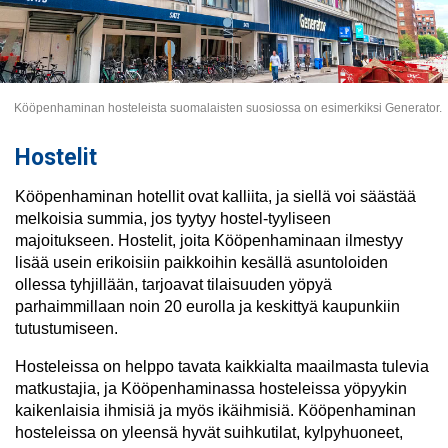
Kööpenhaminan hosteleista suomalaisten suosiossa on esimerkiksi Generator.
Hostelit
Kööpenhaminan hotellit ovat kalliita, ja siellä voi säästää
melkoisia summia, jos tyytyy hostel-tyyliseen
majoitukseen. Hostelit, joita Kööpenhaminaan ilmestyy
lisää usein erikoisiin paikkoihin kesällä asuntoloiden
ollessa tyhjillään, tarjoavat tilaisuuden yöpyä
parhaimmillaan noin 20 eurolla ja keskittyä kaupunkiin
tutustumiseen.
Hosteleissa on helppo tavata kaikkialta maailmasta tulevia
matkustajia, ja Kööpenhaminassa hosteleissa yöpyykin
kaikenlaisia ihmisiä ja myös ikäihmisiä. Kööpenhaminan
hosteleissa on yleensä hyvät suihkutilat, kylpyhuoneet,