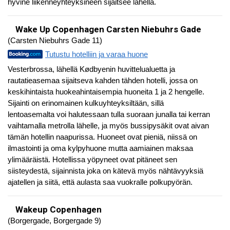
hyvine liikenneyhteyksineen sijaitsee lähellä.
Wake Up Copenhagen Carsten Niebuhrs Gade
(Carsten Niebuhrs Gade 11)
Tutustu hotelliin ja varaa huone
Vesterbrossa, lähellä Kødbyenin huvittelualuetta ja
rautatieasemaa sijaitseva kahden tähden hotelli, jossa on
keskihintaista huokeahintaisempia huoneita 1 ja 2 hengelle.
Sijainti on erinomainen kulkuyhteyksiltään, sillä
lentoasemalta voi halutessaan tulla suoraan junalla tai kerran
vaihtamalla metrolla lähelle, ja myös bussipysäkit ovat aivan
tämän hotellin naapurissa. Huoneet ovat pieniä, niissä on
ilmastointi ja oma kylpyhuone mutta aamiainen maksaa
ylimääräistä. Hotellissa yöpyneet ovat pitäneet sen
siisteydestä, sijainnista joka on kätevä myös nähtävyyksiä
ajatellen ja siitä, että aulasta saa vuokralle polkupyörän.
Wakeup Copenhagen
(Borgergade, Borgergade 9)