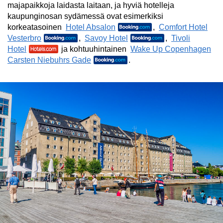
majapaikkoja laidasta laitaan, ja hyviä hotelleja
kaupunginosan sydämessä ovat esimerkiksi
korkeatasoinen
Hotel Absalon
,
Comfort Hotel
Vesterbro
,
Savoy Hotel
,
Tivoli
Hotel
ja kohtuuhintainen
Wake Up Copenhagen
Carsten Niebuhrs Gade
.