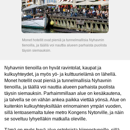
Monet hotellit ovat pieniä ja tunnelmallisia Nyhavnin
tienoilla, ja täällä voi nauttia alueen parhaista puolista
täysin siemauksin.
Nyhavnin tienoilla on hyvät ravintolat, kaupat ja
kulkuyhteydet, ja myös yö- ja kulttuurielämä on lähellä.
Monet hotellit ovat pieniä ja tunnelmallisia Nyhavnin
tienoilla, ja täällä voi nauttia alueen parhaista puolista
täysin siemauksin. Parhaimmillaan alue on kesäkautena,
ja talvella se on vähän ankea paikka viettää yönsä. Alue on
kuitenkin kulkuyhteyksiltään erinomainen ympäri vuoden,
sillä lentoasemalta tulee metro Kongens Nytorville, ja näin
se soveltuu lyhyelläkin matkalla oleville.
Tämä on myös hyvä alue ostoksista kiinnostuneille, sillä