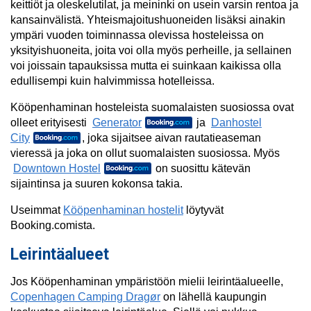
keittiöt ja oleskelutilat, ja meininki on usein varsin rentoa ja
kansainvälistä. Yhteismajoitushuoneiden lisäksi ainakin
ympäri vuoden toiminnassa olevissa hosteleissa on
yksityishuoneita, joita voi olla myös perheille, ja sellainen
voi joissain tapauksissa mutta ei suinkaan kaikissa olla
edullisempi kuin halvimmissa hotelleissa.
Kööpenhaminan hosteleista suomalaisten suosiossa ovat
olleet erityisesti
Generator
ja
Danhostel
City
, joka sijaitsee aivan rautatieaseman
vieressä ja joka on ollut suomalaisten suosiossa. Myös
Downtown Hostel
on suosittu kätevän
sijaintinsa ja suuren kokonsa takia.
Useimmat
Kööpenhaminan hostelit
löytyvät
Booking.comista.
Leirintäalueet
Jos Kööpenhaminan ympäristöön mielii leirintäalueelle,
Copenhagen Camping Dragør
on lähellä kaupungin