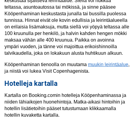
keskustaa sijaitseva leirintäalue. Siellä voi nukkua
teltassa, asuntoautossa tai mökissä, ja sinne pääsee
Kööpenhaminan keskustasta junalla tai bussilla puolessa
tunnissa. Hinnat eivät ole kovin edullisia ja leirintäalueella
on erilaisia lisämaksuja, mutta siellä voi yöpyä teltassa alle
100 kruunulla per henkilö, ja halvin kahden hengen mökki
maksaa vähän alle 400 kruunua. Paikka on avoinna
ympäri vuoden, ja tänne voi majoittua erikoishinnoilla
talvikaudella, joka on lokakuun alusta huhtikuun alkuun.
Kööpenhaminan tienoolla on muutama
muukin leirintäalue
,
ja niistä voi lukea Visit Copenhagenista.
Hotelleja kartalla
Kartalla on Booking.comin hotelleja Kööpenhaminassa ja
niiden lähiaikojen huonehintoja. Matka-aikasi hintoihin ja
hotellin lisätietoihin pääset tutustumaan klikkaamalla
hotellin kuvaketta kartalla.