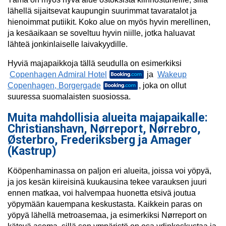
lähellä sijaitsevat kaupungin suurimmat tavaratalot ja
hienoimmat putiikit. Koko alue on myös hyvin merellinen,
ja kesäaikaan se soveltuu hyvin niille, jotka haluavat
lähteä jonkinlaiselle laivakyydille.
Hyviä majapaikkoja tällä seudulla on esimerkiksi
Copenhagen Admiral Hotel
ja
Wakeup
Copenhagen, Borgergade
, joka on ollut
suuressa suomalaisten suosiossa.
Muita mahdollisia alueita majapaikalle:
Christianshavn, Nørreport, Nørrebro,
Østerbro, Frederiksberg ja Amager
(Kastrup)
Kööpenhaminassa on paljon eri alueita, joissa voi yöpyä,
ja jos kesän kiireisinä kuukausina tekee varauksen juuri
ennen matkaa, voi halvempaa huonetta etsivä joutua
yöpymään kauempana keskustasta. Kaikkein paras on
yöpyä lähellä metroasemaa, ja esimerkiksi Nørreport on