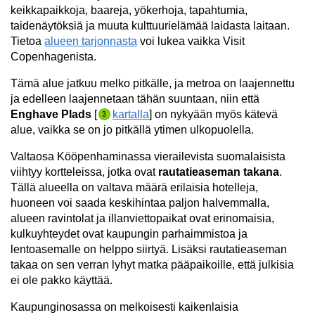
keikkapaikkoja, baareja, yökerhoja, tapahtumia,
taidenäytöksiä ja muuta kulttuurielämää laidasta laitaan.
Tietoa
alueen tarjonnasta
voi lukea vaikka Visit
Copenhagenista.
Tämä alue jatkuu melko pitkälle, ja metroa on laajennettu
ja edelleen laajennetaan tähän suuntaan, niin että
Enghave Plads
[
kartalla
] on nykyään myös kätevä
alue, vaikka se on jo pitkällä ytimen ulkopuolella.
Valtaosa Kööpenhaminassa vierailevista suomalaisista
viihtyy kortteleissa, jotka ovat
rautatieaseman takana
.
Tällä alueella on valtava määrä erilaisia hotelleja,
huoneen voi saada keskihintaa paljon halvemmalla,
alueen ravintolat ja illanviettopaikat ovat erinomaisia,
kulkuyhteydet ovat kaupungin parhaimmistoa ja
lentoasemalle on helppo siirtyä. Lisäksi rautatieaseman
takaa on sen verran lyhyt matka pääpaikoille, että julkisia
ei ole pakko käyttää.
Kaupunginosassa on melkoisesti kaikenlaisia