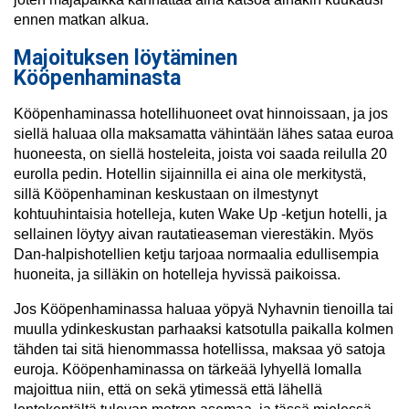
ennen matkan alkua.
Majoituksen löytäminen
Kööpenhaminasta
Kööpenhaminassa hotellihuoneet ovat hinnoissaan, ja jos
siellä haluaa olla maksamatta vähintään lähes sataa euroa
huoneesta, on siellä hosteleita, joista voi saada reilulla 20
eurolla pedin. Hotellin sijainnilla ei aina ole merkitystä,
sillä Kööpenhaminan keskustaan on ilmestynyt
kohtuuhintaisia hotelleja, kuten Wake Up -ketjun hotelli, ja
sellainen löytyy aivan rautatieaseman vierestäkin. Myös
Dan-halpishotellien ketju tarjoaa normaalia edullisempia
huoneita, ja silläkin on hotelleja hyvissä paikoissa.
Jos Kööpenhaminassa haluaa yöpyä Nyhavnin tienoilla tai
muulla ydinkeskustan parhaaksi katsotulla paikalla kolmen
tähden tai sitä hienommassa hotellissa, maksaa yö satoja
euroja. Kööpenhaminassa on tärkeää lyhyellä lomalla
majoittua niin, että on sekä ytimessä että lähellä