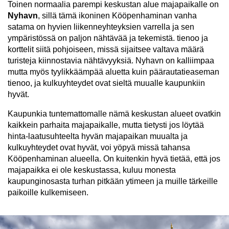
Toinen normaalia parempi keskustan alue majapaikalle on
Nyhavn
, sillä tämä ikoninen Kööpenhaminan vanha
satama on hyvien liikenneyhteyksien varrella ja sen
ympäristössä on paljon nähtävää ja tekemistä. tienoo ja
korttelit siitä pohjoiseen, missä sijaitsee valtava määrä
turisteja kiinnostavia nähtävyyksiä. Nyhavn on kalliimpaa
mutta myös tyylikkäämpää aluetta kuin päärautatieaseman
tienoo, ja kulkuyhteydet ovat sieltä muualle kaupunkiin
hyvät.
Kaupunkia tuntemattomalle nämä keskustan alueet ovatkin
kaikkein parhaita majapaikalle, mutta tietysti jos löytää
hinta-laatusuhteelta hyvän majapaikan muualta ja
kulkuyhteydet ovat hyvät, voi yöpyä missä tahansa
Kööpenhaminan alueella. On kuitenkin hyvä tietää, että jos
majapaikka ei ole keskustassa, kuluu monesta
kaupunginosasta turhan pitkään ytimeen ja muille tärkeille
paikoille kulkemiseen.