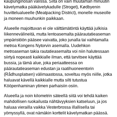
kaupunginosan välissä. Siltä on vain muutaman minuutin
kävelymatka pääkävelykadulle (Stroget), Kødbyenin
huvittelualueelle (Meatpacking District), monelle museolle
ja moneen muuhunkin paikkaan.
Alueelle majoittuvan ei ole välttämätöntä käyttää julkisia
liikennevälineitä, mutta lentoasemalta päärautatieaseman
ympäristöön pääsee vaivatta, joko junalla tai vaihtamalla
metroa Kongens Nytorvin asemalla. Uudehkon
metroaseman takia rautatieasemalta voi niin halutessaan
siirtyä nopeasti kaikkialle ilman, että tarvitsee käyttää
bussia, ja tämä alue, joka periaatteessa on
päärautatieaseman edustan ja raatihuoneentorin
(Rådhusplatsen) välimaastossa, soveltuu myös niille, jotka
haluavat kävellä kaikkialle mutta silti tutustua
Kööpenhaminan ytimen parhaisiin osiin.
Alueella ja noin kilometrin säteellä siitä voi tehdä kaiken
mahdollisen ruokailusta nähtävyyksien katseluun, ja jos
haluaa vierailla vaikka Vesterbrossa illallisella tai
yömyssyllä, ovat nämäkin korttelit kävelymatkan päässä.