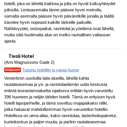
hotelli, joka on lähellä kaikkea ja jolta on hyvät kulkuyhteydet
julkisilla. Lentoasemalta tänne pääsee hyvin metrolla,
samalta asemalta pääsee hyvin päiväretkille junalla ja täältä
kävelee hyvin nopeasti kaikille tärkeille paikoille.
Nähtävyydet, ostospaikat, ravintolat ja yöelämä ovat lähellä,
mutta siitä huolimatta alue on melko rauhallinen valtaosan
ajasta.
Tivoli Hotel
(Arni Magnussons Gade 2)
Tutustu hotelliin ja varaa huone
Vesterbron uusituilla laita-alueilla, lähellä kahta
rautatieasemaa ja yö- ja ravintolaelämän uutta keskusta
entistä teurastamoaluetta sijaitseva erittäin hyvin varusteltu
396 huoneen ja neljän tähden hotelli. Tämä on erityisen hyvä
hotelli lapsiperheille, ja tämä soveltuu majapaikaksi niille,
jotka haluavat mahdollisimman hyvin varustellun hotellin.
Hotellissa on uima-allas, kaksi ravintolaa, lastenhoitopalvelut,
kuntokeskus ja paljon muuta, ja parikin rautatieasemaa