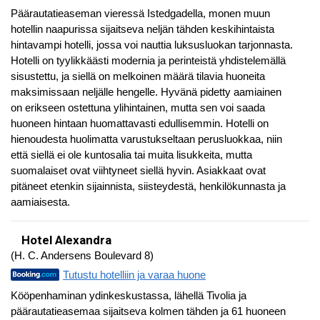
Päärautatieaseman vieressä Istedgadella, monen muun
hotellin naapurissa sijaitseva neljän tähden keskihintaista
hintavampi hotelli, jossa voi nauttia luksusluokan tarjonnasta.
Hotelli on tyylikkäästi modernia ja perinteistä yhdistelemällä
sisustettu, ja siellä on melkoinen määrä tilavia huoneita
maksimissaan neljälle hengelle. Hyvänä pidetty aamiainen
on erikseen ostettuna ylihintainen, mutta sen voi saada
huoneen hintaan huomattavasti edullisemmin. Hotelli on
hienoudesta huolimatta varustukseltaan perusluokkaa, niin
että siellä ei ole kuntosalia tai muita lisukkeita, mutta
suomalaiset ovat viihtyneet siellä hyvin. Asiakkaat ovat
pitäneet etenkin sijainnista, siisteydestä, henkilökunnasta ja
aamiaisesta.
Hotel Alexandra
(H. C. Andersens Boulevard 8)
Tutustu hotelliin ja varaa huone
Kööpenhaminan ydinkeskustassa, lähellä Tivolia ja
päärautatieasemaa sijaitseva kolmen tähden ja 61 huoneen