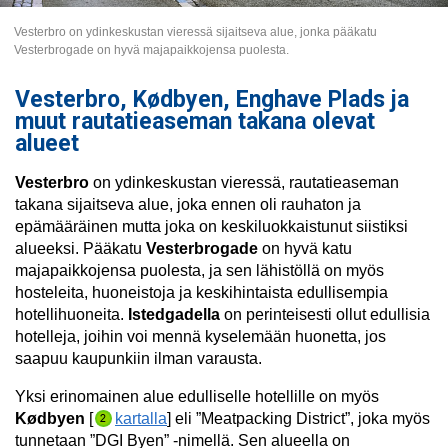
Vesterbro on ydinkeskustan vieressä sijaitseva alue, jonka pääkatu
Vesterbrogade on hyvä majapaikkojensa puolesta.
Vesterbro, Kødbyen, Enghave Plads ja
muut rautatieaseman takana olevat
alueet
Vesterbro
on ydinkeskustan vieressä, rautatieaseman
takana sijaitseva alue, joka ennen oli rauhaton ja
epämääräinen mutta joka on keskiluokkaistunut siistiksi
alueeksi. Pääkatu
Vesterbrogade
on hyvä katu
majapaikkojensa puolesta, ja sen lähistöllä on myös
hosteleita, huoneistoja ja keskihintaista edullisempia
hotellihuoneita.
Istedgadella
on perinteisesti ollut edullisia
hotelleja, joihin voi mennä kyselemään huonetta, jos
saapuu kaupunkiin ilman varausta.
Yksi erinomainen alue edulliselle hotellille on myös
Kødbyen
[
kartalla
] eli ”Meatpacking District”, joka myös
tunnetaan ”DGI Byen” -nimellä. Sen alueella on