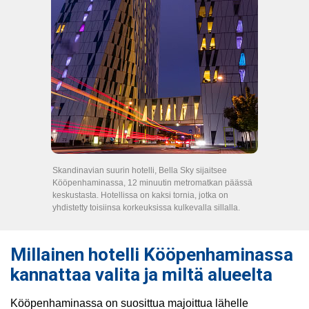
Skandinavian suurin hotelli, Bella Sky sijaitsee
Kööpenhaminassa, 12 minuutin metromatkan päässä
keskustasta. Hotellissa on kaksi tornia, jotka on
yhdistetty toisiinsa korkeuksissa kulkevalla sillalla.
Millainen hotelli Kööpenhaminassa
kannattaa valita ja miltä alueelta
Kööpenhaminassa on suosittua majoittua lähelle