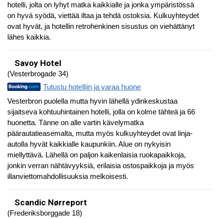
hotelli, jolta on lyhyt matka kaikkialle ja jonka ympäristössä
on hyvä syödä, viettää iltaa ja tehdä ostoksia. Kulkuyhteydet
ovat hyvät, ja hotellin retrohenkinen sisustus on viehättänyt
lähes kaikkia.
Savoy Hotel
(Vesterbrogade 34)
Tutustu hotelliin ja varaa huone
Vesterbron puolella mutta hyvin lähellä ydinkeskustaa
sijaitseva kohtuuhintainen hotelli, jolla on kolme tähteä ja 66
huonetta. Tänne on alle vartin kävelymatka
päärautatieasemalta, mutta myös kulkuyhteydet ovat linja-
autolla hyvät kaikkialle kaupunkiin. Alue on nykyisin
miellyttävä. Lähellä on paljon kaikenlaisia ruokapaikkoja,
jonkin verran nähtävyyksiä, erilaisia ostospaikkoja ja myös
illanviettomahdollisuuksia melkoisesti.
Scandic Nørreport
(Frederiksborggade 18)