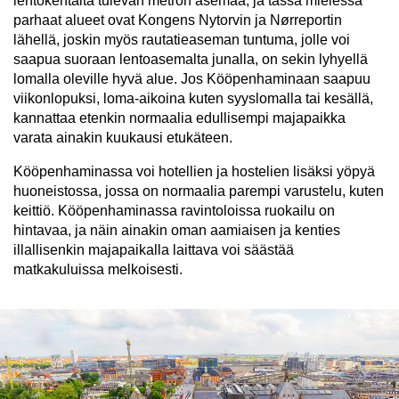
lentokentältä tulevan metron asemaa, ja tässä mielessä
parhaat alueet ovat Kongens Nytorvin ja Nørreportin
lähellä, joskin myös rautatieaseman tuntuma, jolle voi
saapua suoraan lentoasemalta junalla, on sekin lyhyellä
lomalla oleville hyvä alue. Jos Kööpenhaminaan saapuu
viikonlopuksi, loma-aikoina kuten syyslomalla tai kesällä,
kannattaa etenkin normaalia edullisempi majapaikka
varata ainakin kuukausi etukäteen.
Kööpenhaminassa voi hotellien ja hostelien lisäksi yöpyä
huoneistossa, jossa on normaalia parempi varustelu, kuten
keittiö. Kööpenhaminassa ravintoloissa ruokailu on
hintavaa, ja näin ainakin oman aamiaisen ja kenties
illallisenkin majapaikalla laittava voi säästää
matkakuluissa melkoisesti.