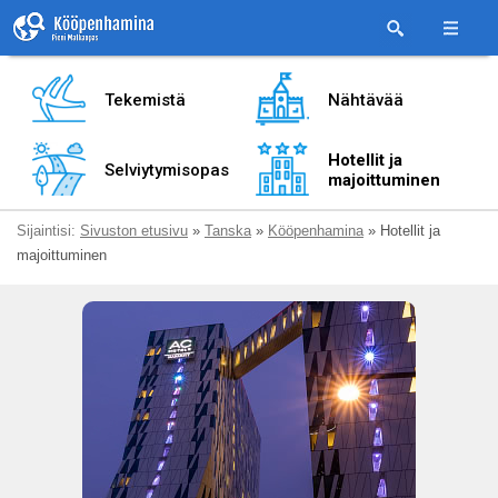
Tekemistä
Nähtävää
Hotellit ja
Selviytymisopas
majoittuminen
Sijaintisi:
Sivuston etusivu
»
Tanska
»
Kööpenhamina
» Hotellit ja
majoittuminen