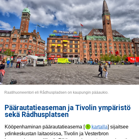
Raatihuoneentori eli Rådhuspladsen on kaupungin pääaukio.
Päärautatieaseman ja Tivolin ympäristö
sekä Rådhusplatsen
Kööpenhaminan päärautatieasema [
kartalla
] sijaitsee
ydinkeskustan laitaosissa, Tivolin ja Vesterbron