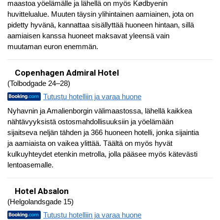
maastoa yöelämälle ja lähellä on myös Kødbyenin
huvittelualue. Muuten täysin ylihintainen aamiainen, jota on
pidetty hyvänä, kannattaa sisällyttää huoneen hintaan, sillä
aamiaisen kanssa huoneet maksavat yleensä vain
muutaman euron enemmän.
Copenhagen Admiral Hotel
(Tolbodgade 24–28)
Tutustu hotelliin ja varaa huone
Nyhavnin ja Amalienborgin välimaastossa, lähellä kaikkea
nähtävyyksistä ostosmahdollisuuksiin ja yöelämään
sijaitseva neljän tähden ja 366 huoneen hotelli, jonka sijaintia
ja aamiaista on vaikea ylittää. Täältä on myös hyvät
kulkuyhteydet etenkin metrolla, jolla pääsee myös kätevästi
lentoasemalle.
Hotel Absalon
(Helgolandsgade 15)
Tutustu hotelliin ja varaa huone