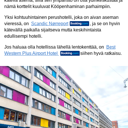
kätevä asema, sillä sen ympäristö on osa ydinkeskustaa ja
nämä korttelit kuuluvat Kööpenhaminan parhaimpiin.
Yksi kohtuuhintainen perushotelli, joka on aivan aseman
vieressä, on
Scandic Nørreport
, ja se on hyvin
kätevällä paikalla sijaitseva mutta keskihintaista
edullisempi hotelli.
Jos haluaa olla hotellissa lähellä lentokenttää, on
Best
Western Plus Airport Hotel
siihen hyvä ratkaisu.