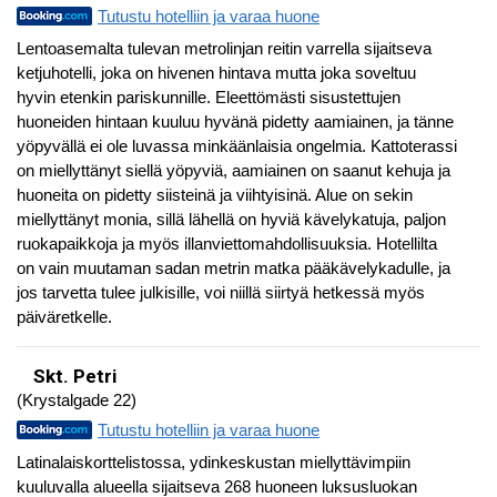
Tutustu hotelliin ja varaa huone
Lentoasemalta tulevan metrolinjan reitin varrella sijaitseva
ketjuhotelli, joka on hivenen hintava mutta joka soveltuu
hyvin etenkin pariskunnille. Eleettömästi sisustettujen
huoneiden hintaan kuuluu hyvänä pidetty aamiainen, ja tänne
yöpyvällä ei ole luvassa minkäänlaisia ongelmia. Kattoterassi
on miellyttänyt siellä yöpyviä, aamiainen on saanut kehuja ja
huoneita on pidetty siisteinä ja viihtyisinä. Alue on sekin
miellyttänyt monia, sillä lähellä on hyviä kävelykatuja, paljon
ruokapaikkoja ja myös illanviettomahdollisuuksia. Hotellilta
on vain muutaman sadan metrin matka pääkävelykadulle, ja
jos tarvetta tulee julkisille, voi niillä siirtyä hetkessä myös
päiväretkelle.
Skt. Petri
(Krystalgade 22)
Tutustu hotelliin ja varaa huone
Latinalaiskorttelistossa, ydinkeskustan miellyttävimpiin
kuuluvalla alueella sijaitseva 268 huoneen luksusluokan