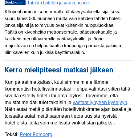
Tutustu hotelliin ja varaa huone
Kööpenhaminan suurimmalla nähtävyysalueella sijaitseva
suuri, lähes 500 huoneen mutta vain kahden tähden hotelli,
jonka sijainti ja toimivuus ovat kuitenkin huippuluokkaa.
Täältä on kivenheitto metroasemalle, pääostoskadulle ja
kaikkein merkittävimmille nähtävyyksille, ja tänne
majoittuvan on helppo nauttia kaupungin parhaista paloista
niin kävellen kuin julkisia käyttämälläkin.
Kerro mielipiteesi matkasi jälkeen
Kun palaat matkaltasi, kuulisimme mielellämme
kommenttisi hotellivalinnastasi – olipa valintasi sitten tällä
sivulla esitelty hotelli tai oma löytösi. Toivomme, että
muistat meidät, tulet takaisin ja
vastaat lyhyeen kyselyyn
.
Näin autat meitä pitämään hotellivinkkimme ajan tasalla ja
toisaalta autat meitä saamaan tietoa uusista hyvistä
hotelleista, joita voimme lisätä vinkkilistan jatkoksi.
Teksti:
Peter Forsberg