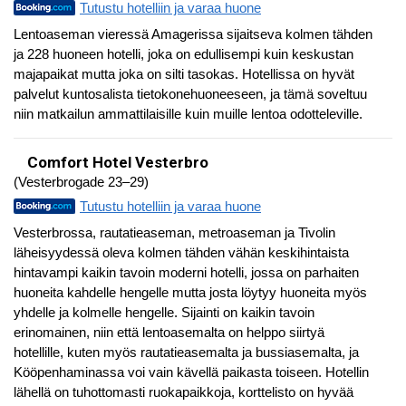
Tutustu hotelliin ja varaa huone
Lentoaseman vieressä Amagerissa sijaitseva kolmen tähden
ja 228 huoneen hotelli, joka on edullisempi kuin keskustan
majapaikat mutta joka on silti tasokas. Hotellissa on hyvät
palvelut kuntosalista tietokonehuoneeseen, ja tämä soveltuu
niin matkailun ammattilaisille kuin muille lentoa odotteleville.
Comfort Hotel Vesterbro
(Vesterbrogade 23–29)
Tutustu hotelliin ja varaa huone
Vesterbrossa, rautatieaseman, metroaseman ja Tivolin
läheisyydessä oleva kolmen tähden vähän keskihintaista
hintavampi kaikin tavoin moderni hotelli, jossa on parhaiten
huoneita kahdelle hengelle mutta josta löytyy huoneita myös
yhdelle ja kolmelle hengelle. Sijainti on kaikin tavoin
erinomainen, niin että lentoasemalta on helppo siirtyä
hotellille, kuten myös rautatieasemalta ja bussiasemalta, ja
Kööpenhaminassa voi vain kävellä paikasta toiseen. Hotellin
lähellä on tuhottomasti ruokapaikkoja, korttelisto on hyvää