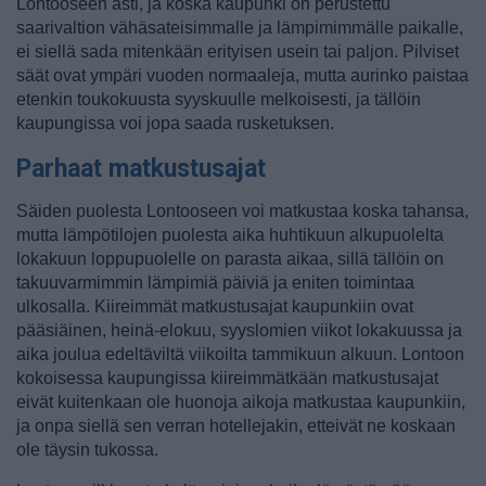
Lontooseen asti, ja koska kaupunki on perustettu
saarivaltion vähäsateisimmalle ja lämpimimmälle paikalle,
ei siellä sada mitenkään erityisen usein tai paljon. Pilviset
säät ovat ympäri vuoden normaaleja, mutta aurinko paistaa
etenkin toukokuusta syyskuulle melkoisesti, ja tällöin
kaupungissa voi jopa saada rusketuksen.
Parhaat matkustusajat
Säiden puolesta Lontooseen voi matkustaa koska tahansa,
mutta lämpötilojen puolesta aika huhtikuun alkupuolelta
lokakuun loppupuolelle on parasta aikaa, sillä tällöin on
takuuvarmimmin lämpimiä päiviä ja eniten toimintaa
ulkosalla. Kiireimmät matkustusajat kaupunkiin ovat
pääsiäinen, heinä-elokuu, syyslomien viikot lokakuussa ja
aika joulua edeltäviltä viikoilta tammikuun alkuun. Lontoon
kokoisessa kaupungissa kiireimmätkään matkustusajat
eivät kuitenkaan ole huonoja aikoja matkustaa kaupunkiin,
ja onpa siellä sen verran hotellejakin, etteivät ne koskaan
ole täysin tukossa.