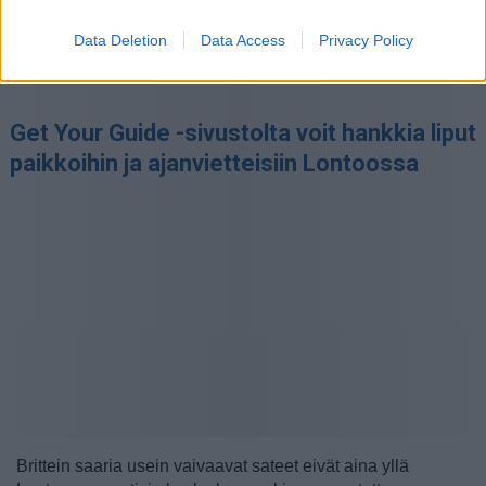
Data Deletion
Data Access
Privacy Policy
Get Your Guide -sivustolta voit hankkia liput
paikkoihin ja ajanvietteisiin Lontoossa
Brittein saaria usein vaivaavat sateet eivät aina yllä