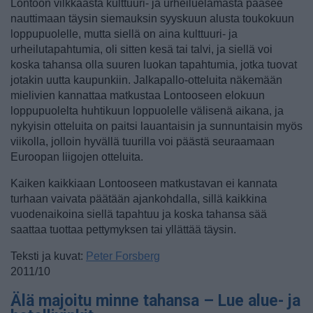
Lontoon vilkkaasta kulttuuri- ja urheiluelämästä pääsee
nauttimaan täysin siemauksin syyskuun alusta toukokuun
loppupuolelle, mutta siellä on aina kulttuuri- ja
urheilutapahtumia, oli sitten kesä tai talvi, ja siellä voi
koska tahansa olla suuren luokan tapahtumia, jotka tuovat
jotakin uutta kaupunkiin. Jalkapallo-otteluita näkemään
mielivien kannattaa matkustaa Lontooseen elokuun
loppupuolelta huhtikuun loppuolelle välisenä aikana, ja
nykyisin otteluita on paitsi lauantaisin ja sunnuntaisin myös
viikolla, jolloin hyvällä tuurilla voi päästä seuraamaan
Euroopan liigojen otteluita.
Kaiken kaikkiaan Lontooseen matkustavan ei kannata
turhaan vaivata päätään ajankohdalla, sillä kaikkina
vuodenaikoina siellä tapahtuu ja koska tahansa sää
saattaa tuottaa pettymyksen tai yllättää täysin.
Teksti ja kuvat:
Peter Forsberg
2011/10
Älä majoitu minne tahansa – Lue alue- ja