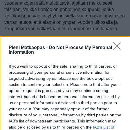
vuodenaikojen säät muistuttavat ajoittain melkoisesti
toisiaan. Vaikka Lontoo on pohjoinen kaupunki, jonka
kesäkausi on varsin lyhyt, on siellä suuren osan ajasta sen
verran leutoa, että elämä on ympäri vuoden ulkosalla ja
kaupunkiin voi matkustaa mihin vuodenaikaan tahansa.
Lontoon varsinainen kesäkausi lähtee nikotellen liikkeelle
joinain vuosina jo maaliskuussa, jolloin voi olla 20 asteen
Pieni Matkaopas -
Do Not Process My Personal
Information
lämpötiloja ja aivan keväinen tunnelma. Huhtikuu on
useimpina vuosina ensimmäinen varsinainen lämmin
kuukausi, ja toukokuun aikana varsinainen kesäkausi
If you wish to opt-out of the sale, sharing to third parties, or
pyörähtää liikkeelle. Kesä on kuivimmillaan ja
processing of your personal or sensitive information for
parhaimmillaan kesäkuusta elokuun loppupuolelle, jolloin
targeted advertising by us, please use the below opt-out
hyvinkin lämpimät ilmat ovat joinain vuosina mahdollisia ja
section to confirm your selection. Please note that after your
opt-out request is processed you may continue seeing
jolloin aurinkoisia päiviä on enemmän kuin muina
interest-based ads based on personal information utilized by
vuodenaikoina. Kannattaa kuitenkin huomata, että Lontoon
us or personal information disclosed to third parties prior to
säät ovat pahimmillaan yhtä oikuttelevia kuin Suomenkin,
your opt-out. You may separately opt-out of the further
ja kaupungissa esiintyy ajoittain kesiä, joina lämpimät ja
disclosure of your personal information by third parties on the
aurinkoiset ilmat tuntuvat jäävän täysin väliin.
IAB’s list of downstream participants. This information may
also be disclosed by us to third parties on the
IAB’s List of
Syyskausi on kevään tavoin pitkä ja leuto aika, jolloin