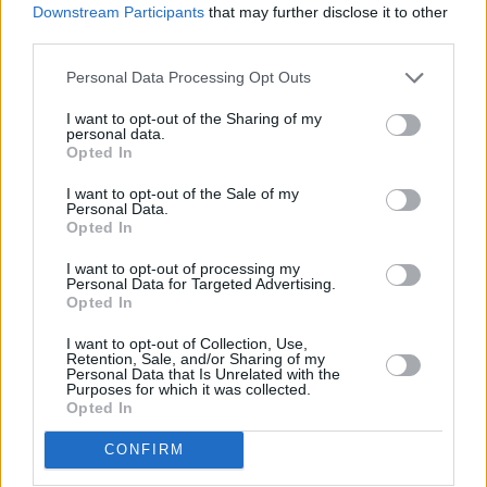
Downstream Participants
that may further disclose it to other
lämpötilat äityvät koleiksi loka-marraskuun vaihteeseen
third parties.
mennessä, ja tämä kausi kestää melko samanlaisena aina
maaliskuulle saakka. Säät ovat tähän vuodenaikaan miltei
Personal Data Processing Opt Outs
poikkeuksetta pilvisiä mutta lämpötilat vaihtelevat
melkoisesti niin, että koko talven on mahdolista viettää
I want to opt-out of the Sharing of my
aikaa ulkotiloissa kuten puistoissa eikä mitään lunta tai
personal data.
Opted In
jäätä ilmaannu kuin poikkeustapauksissa päiväksi pariksi
Lontoon kaduille. Talvikautena lämpötilat ovat joskus
I want to opt-out of the Sale of my
iltaisinkin sen verran korkeaita, että ruokailu tai oluen
Personal Data.
Opted In
nauttiminen on terasseilla mahdollista, ja muutenkin
elämää kaduilla on talvikauden melkein saman verran kuin
I want to opt-out of processing my
kesäisinkin.
Personal Data for Targeted Advertising.
Opted In
Sivu jatkuu ilmoituksen jälkeen
I want to opt-out of Collection, Use,
Retention, Sale, and/or Sharing of my
Personal Data that Is Unrelated with the
Purposes for which it was collected.
Opted In
CONFIRM