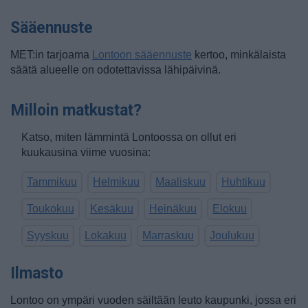
Sääennuste
MET:in tarjoama
Lontoon sääennuste
kertoo, minkälaista
säätä alueelle on odotettavissa lähipäivinä.
Milloin matkustat?
Katso, miten lämmintä
Lontoossa
on ollut eri
kuukausina viime vuosina:
Tammikuu
Helmikuu
Maaliskuu
Huhtikuu
Toukokuu
Kesäkuu
Heinäkuu
Elokuu
Syyskuu
Lokakuu
Marraskuu
Joulukuu
Ilmasto
Lontoo on ympäri vuoden säiltään leuto kaupunki, jossa eri