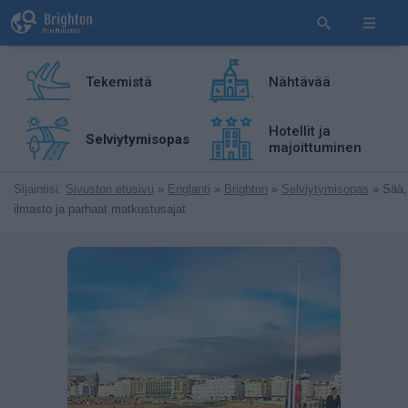
Tekemistä
Nähtävää
Hotellit ja
Selviytymisopas
majoittuminen
Sijaintisi:
Sivuston etusivu
»
Englanti
»
Brighton
»
Selviytymisopas
» Sää,
ilmasto ja parhaat matkustusajat