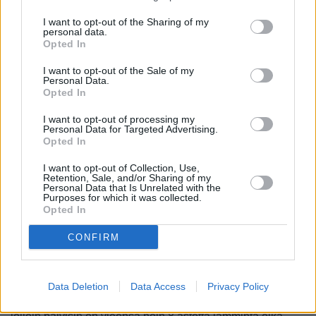
I want to opt-out of the Sharing of my
Brightonin
kesäkausi
lähtee liikkeelle keväällä maalis- tai
personal data.
huhtikuussa, jolloin päivälämpötilat kohoavat 12-15
Opted In
asteeseen. Varsinaisia kesäpäiviä on luvassa
I want to opt-out of the Sale of my
toukokuussa, jolloin rannalla voi hyvin aurinkoisina päivinä
Personal Data.
paistatella päivää, mutta uimaan tai varsinaiseen
Opted In
rantaelämään siellä voi siirtyä kesäkuussa, jolloin
päivälämpötilat ovat yleensä 20 asteessa. Keskikesällä 20-
I want to opt-out of processing my
Personal Data for Targeted Advertising.
22 on varsin normaali päivälämpötila ja öisinkin on
Opted In
yleensä 15 astetta. Hellekausia kaupungissa on vähän
samaan tyyliin kuin Suomessakin eli muutaman kerran
I want to opt-out of Collection, Use,
Retention, Sale, and/or Sharing of my
normaalin kesän aikana. Kesä jatkuu lämpimänä elokuun,
Personal Data that Is Unrelated with the
ja vielä syyskuussakin on usein 20 asteen
Purposes for which it was collected.
Opted In
päivälämpötiloja.
CONFIRM
Monena vuonna lokakuu on vielä hyvin mukava kuukausi
viettää aikaa ainakin jonkin verran rannallakin, ja leudossa
kaupungissa marraskuu ja
talvikausi
eivät tuo mitään
merkittäviä muutoksia katukuvaan. Terassit ja muu elämä
Data Deletion
Data Access
Privacy Policy
ulkosalla jatkuvat periaatteessa samaan tahtiin läpi talven,