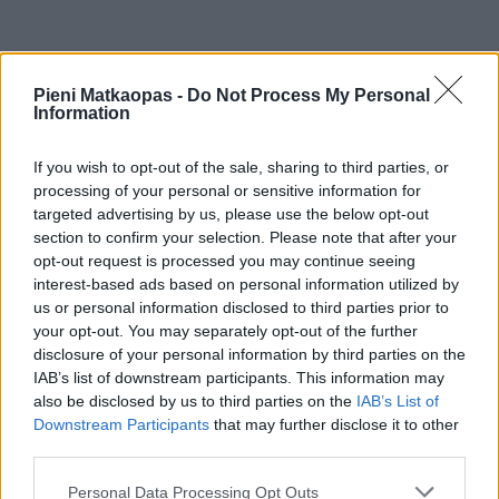
Sääennuste
Pieni Matkaopas -
Do Not Process My Personal
Information
MET:in tarjoama
Brightonin sääennuste
kertoo, minkälaista
säätä alueelle on odotettavissa lähipäivinä.
If you wish to opt-out of the sale, sharing to third parties, or
Ilmasto ja parhaat matkustusajat
processing of your personal or sensitive information for
targeted advertising by us, please use the below opt-out
Brightonissa on kesät talvet leudot ilmat, eikä siellä
section to confirm your selection. Please note that after your
koskaan ole montaa astetta pakkasta ja toisaalta vain
opt-out request is processed you may continue seeing
harvoin elohopea kohoaa siellä yli hellerajan. Kesäkausi
interest-based ads based on personal information utilized by
on pitkä ajanjakso huhtikuulta aina marraskuun alkuun, ja
us or personal information disclosed to third parties prior to
your opt-out. You may separately opt-out of the further
lyhyt mutta pimeä ja säiltään ikävä talvikausi kestää
disclosure of your personal information by third parties on the
periaatteessa vain marraskuun puolivälistä maaliskuun
IAB’s list of downstream participants. This information may
alkupuolelle.
also be disclosed by us to third parties on the
IAB’s List of
Kaupungissa
sataa
eniten syksyllä, ja loka-, marras- ja
Downstream Participants
that may further disclose it to other
joulukuu ovat selvästi sateisimmat kuukaudet. Tosin myös
third parties.
tammi- ja syyskuu ovat vähän normaalia sateisimpia
Personal Data Processing Opt Outs
aikoja, ja vähiten sateita on luvassa kesä- ja heinäkuussa.