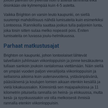
jolloin päivisin on yleensä noin 8 astetta lämmintä eikä
öisinkään ole kylmempää kuin 4-5 astetta.
Vaikka Brighton on varsin leuto kaupunki, on siellä
suurempi mahdollisuus nähdä lumisateita kuin esimerkiksi
Lontoossa. Rannikolla saattaa joskus tulla paljonkin lunta,
joka tosin sitten sulaa melko nopeasti pois. Eniten
lumisateita on luvassa joulu-helmikuussa.
Parhaat matkustusajat
Brighton on kaupunki, johon lontoolaiset lähtevät
talvellakin juhlimaan viikonloppuisin ja jonne kesäkautena
tullaan sankoin joukoin rantalomaa viettämään. Näin siellä
on ympäri vuoden paljon vierailijoita viikonloppuisin ja
sellaisina aikoina kuin uutenavuotena, ystävänpäivänä,
pääsiäisenä ja koulujen lomien aikaan etenkin kesällä ja
vielä lokakuussakin. Kiireisintä sen majapaikoissa ja 11
kilometrin pituisella rannalla on heinä- ja elokuussa, mutta
kesä- ja syyskuussakin voi olla melkoisesti ihmisiä
rannalla etenkin viikonloppuisin.