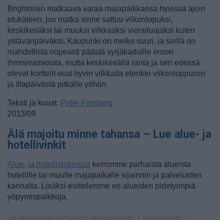
Brightoniin matkaava varaa majapaikkansa hyvissä ajoin
etukäteen, jos matka sinne sattuu viikonlopuksi,
keskikesäksi tai muuksi vilkkaaksi vierailuajaksi kuten
ystävänpäiväksi. Kaupunki on melko suuri, ja siellä on
mahdollista nopeasti päästä syrjäkaduille eroon
ihmismassoista, mutta keskikesällä ranta ja sen edessä
olevat korttelit ovat hyvin vilkkaita etenkin viikonloppuisin
ja iltapäivästä pitkälle yöhön.
Teksti ja kuvat:
Peter Forsberg
2013/09
Älä majoitu minne tahansa – Lue alue- ja
hotellivinkit
Alue- ja hotellivinkeissä
kerromme parhaista alueista
hotellille tai muulle majapaikalle sijainnin ja palveluiden
kannalta. Lisäksi esittelemme eri alueiden pidetyimpiä
yöpymispaikkoja.
Lue verkkopalvelun
käyttöehdot ja tietosuojakäytäntö
. |
Tietoa palvelusta
|