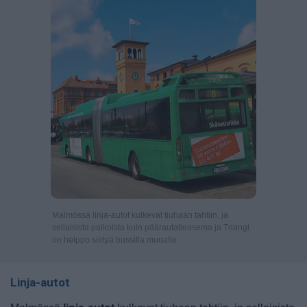
Malmössä linja-autot kulkevat tiuhaan tahtiin, ja
sellaisista paikoista kuin päärautatieasema ja Triangl
on helppo siirtyä bussilla muualle.
Linja-autot