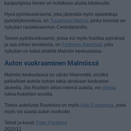
kaupungissa lienee on huhtikuun alusta lokakuulle.
Hyvä pyörävuokraamo, joka järjestää myös opastettuja
pyöräilykierroksia, on
Travelshop Malmö
, jonka toimisto on
nykyään rautatieaseman Centralplanilla.
Toinen pyörävuokraamo, jossa voi myös huoltaa pyöränsä
ja saa siihen tarvikkeita, on
Fridhems Bikeshop
, jolla
nykyään on kaksi pistettä Malmön keskustassa.
Auton vuokraaminen Malmössä
Malmön keskustassa on vähän liikennettä, eivätkä
paikalliset autoile turhan takia ainakaan keskustan
alueella. Jos Ruotsiin aikoo mennä autolla, voi
ohjeita
lukea Autoliiton sivuilta.
Tietoa autoilusta Ruotsissa on myös
Auto Europessa
, josta
myös voi saada auton vuokralle.
Teksti ja kuvat:
Peter Forsberg
2022/12