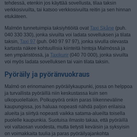
tehdessä, etenkin jos käyttää sovellusta, tilaa taksin
verkkosivuilta, tai katsoo verkkosivuilta reitin ja sen hinnan
etukäteen.
Malmön tunnetuimpia taksiyhtiöitä ovat
Taxi Skåne
(puh.
040 330 330), jonka sivuilta voi ladata sovelluksen ja tilata
taksin,
Taxi 97
(puh. 040 97 97 97), jonka sivulla olevasta
kartasta näkee kohtuullisia kiinteitä hintoja Malmössä ja
sen ympäristössä, ja
Taxikurir
(040 70 000), jonka sivuilta
voi myös ladata sovelluksen tai vain tilata taksin.
Pyöräily ja pyöränvuokraus
Malmö on erinomainen pyöräilykaupunki, jossa on helppoa
ja turvallista pyöräillä niin keskustassa kuin sen
ulkopuolellakin. Polkupyörä onkin paras liikenneväline
kaupungissa, jos haluaa nopeasti nähdä paljon erilaisia
alueita ja siirtyä nopeasti vaikka satama-alueilta toisella
puolelle kaupunkia. Suotuisa ilmasto takaa, että pyöräillä
voi valtaosan vuodesta, mutta tietysti keväisin ja syksyisin
on voimakkaita tuulia ja paras pyöräilyajankohta