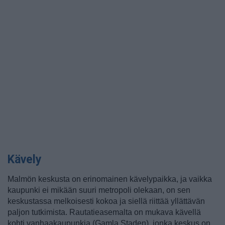
Kävely
Malmön keskusta on erinomainen kävelypaikka, ja vaikka
kaupunki ei mikään suuri metropoli olekaan, on sen
keskustassa melkoisesti kokoa ja siellä riittää yllättävän
paljon tutkimista. Rautatieasemalta on mukava kävellä
kohti vanhaakaupunkia (Gamla Staden), jonka keskus on