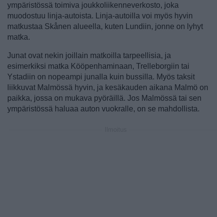
ympäristössä toimiva joukkoliikenneverkosto, joka
muodostuu linja-autoista. Linja-autoilla voi myös hyvin
matkustaa Skånen alueella, kuten Lundiin, jonne on lyhyt
matka.
Junat ovat nekin joillain matkoilla tarpeellisia, ja
esimerkiksi matka Kööpenhaminaan, Trelleborgiin tai
Ystadiin on nopeampi junalla kuin bussilla. Myös taksit
liikkuvat Malmössä hyvin, ja kesäkauden aikana Malmö on
paikka, jossa on mukava pyöräillä. Jos Malmössä tai sen
ympäristössä haluaa auton vuokralle, on se mahdollista.
Ilmoitus