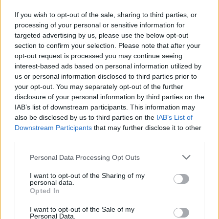
If you wish to opt-out of the sale, sharing to third parties, or
processing of your personal or sensitive information for
targeted advertising by us, please use the below opt-out
Get Your Guide -sivustolta voit hankkia liput
section to confirm your selection. Please note that after your
paikkoihin ja ajanvietteisiin Malmössä
opt-out request is processed you may continue seeing
interest-based ads based on personal information utilized by
us or personal information disclosed to third parties prior to
your opt-out. You may separately opt-out of the further
disclosure of your personal information by third parties on the
IAB’s list of downstream participants. This information may
also be disclosed by us to third parties on the
IAB’s List of
Downstream Participants
that may further disclose it to other
third parties.
Personal Data Processing Opt Outs
I want to opt-out of the Sharing of my
personal data.
Liput sekä Malmössä että koko Skånen alueella
Opted In
matkustamiseen
I want to opt-out of the Sale of my
Personal Data.
Lippuja, joilla pääsee kulkemaan sekä Malmössä että