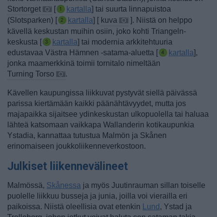
Stortorget
[
kartalla
] tai suurta linnapuistoa
(Slotsparken) [
kartalla
] [
kuva
]. Niistä on helppo
kävellä keskustan muihin osiin, joko kohti Triangeln-
keskusta [
kartalla
] tai modernia arkkitehtuuria
edustavaa Västra Hämnen -satama-aluetta [
kartalla
],
jonka maamerkkinä toimii tornitalo nimeltään
Turning Torso
.
Kävellen kaupungissa liikkuvat pystyvät siellä päivässä
parissa kiertämään kaikki päänähtävyydet, mutta jos
majapaikka sijaitsee ydinkeskustan ulkopuolella tai haluaa
lähteä katsomaan vaikkapa Wallanderin kotikaupunkia
Ystadia, kannattaa tutustua Malmön ja Skånen
erinomaiseen joukkoliikenneverkostoon.
Julkiset liikennevälineet
Malmössä,
Skånessa
ja myös Juutinrauman sillan toiselle
puolelle liikkuu busseja ja junia, joilla voi vierailla eri
paikoissa. Niistä oleellisia ovat etenkin
Lund
, Ystad ja