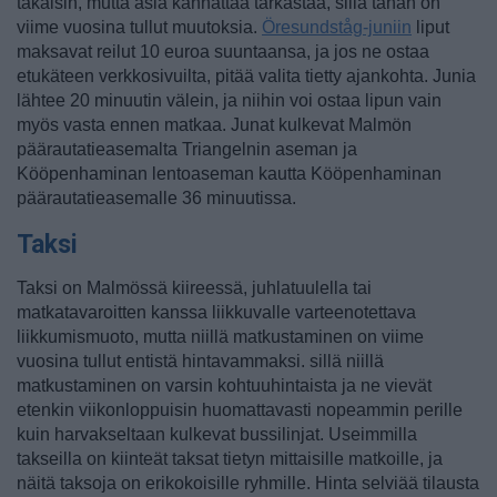
takaisin, mutta asia kannattaa tarkastaa, sillä tähän on
viime vuosina tullut muutoksia.
Öresundståg-juniin
liput
maksavat reilut 10 euroa suuntaansa, ja jos ne ostaa
etukäteen verkkosivuilta, pitää valita tietty ajankohta. Junia
lähtee 20 minuutin välein, ja niihin voi ostaa lipun vain
myös vasta ennen matkaa. Junat kulkevat Malmön
päärautatieasemalta Triangelnin aseman ja
Kööpenhaminan lentoaseman kautta Kööpenhaminan
päärautatieasemalle 36 minuutissa.
Taksi
Taksi on Malmössä kiireessä, juhlatuulella tai
matkatavaroitten kanssa liikkuvalle varteenotettava
liikkumismuoto, mutta niillä matkustaminen on viime
vuosina tullut entistä hintavammaksi. sillä niillä
matkustaminen on varsin kohtuuhintaista ja ne vievät
etenkin viikonloppuisin huomattavasti nopeammin perille
kuin harvakseltaan kulkevat bussilinjat. Useimmilla
takseilla on kiinteät taksat tietyn mittaisille matkoille, ja
näitä taksoja on erikokoisille ryhmille. Hinta selviää tilausta