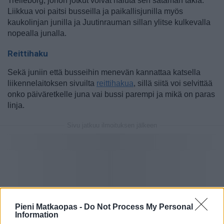
Trelleborg, johon jotkut voivat haluta sen sataman takia.
Liikkua voi paitsi busseilla ja paikallisjunilla myös
kaukolinjan junilla ja Juutinrauman sillan ylitse kulkevalla
nopealla junalla.
Reittihaku
Sekä juniin että busseihin menevän kannattaa katsella
liikennelaitoksen sivuilta
reittihakua
, sillä siitä voi selvittää
onko päiväretkelle juna vai bussi parempi ja mikä on paras
linja.
Sivu jatkuu ilmoituksen jälkeen
Pieni Matkaopas -
Do Not Process My Personal
Information