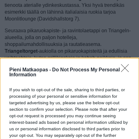
tienoota aterialle ydinkeskustassa. Yksi hyvä trendikäs
esimerkki täällä on lähinnä italialaisia ruokia tarjoa
Moonlitlounge (Davidshallstorg 7).
Seuraava pikaruokapiste- ja ravintolaetappi on Triangeln-
alueella, jolla on paljon hotelleja,
shoppailumahdollisuuksia ja rautatieasema.
Triangeltorget
-aukiolla on pikaruokapisteitä ja edullisia
vaihtoehtoja, kuten grillikioskeja ja kebab-paikkoja, ja sen
liepeillä etenkin Södra Förstadsgatan on hyvä
Pieni Matkaopas -
Do Not Process My Personal
ravintolakatu. Pienellä matkakassalla liikkeellä olevat ja
Information
perheet etenkin suuntaavat täällä mielellään
Kööpenhaminastakin tuttuun Ankara-buffetravintolaan
If you wish to opt-out of the sale, sharing to third parties, or
(Södra Förstadsgatan 58), jossa turkkilaisia ruokia voi
processing of your personal or sensitive information for
syödä noutopöydästä niin paljon kuin jaksaa reilulla 8
targeted advertising by us, please use the below opt-out
eurolla.
section to confirm your selection. Please note that after your
opt-out request is processed you may continue seeing
Triangeln ei ole kaukana kenties Malmön parhaasta
interest-based ads based on personal information utilized by
ravintolaseudusta eli
Möllevångstorget
-aukiosta. Sekä
us or personal information disclosed to third parties prior to
tällä aukiolla että sen lähikaduilla on huomattava määrä
your opt-out. You may separately opt-out of the further
kaikenlaisia ravintoloita, joissa voi syödä hyviä ruotsalaisia