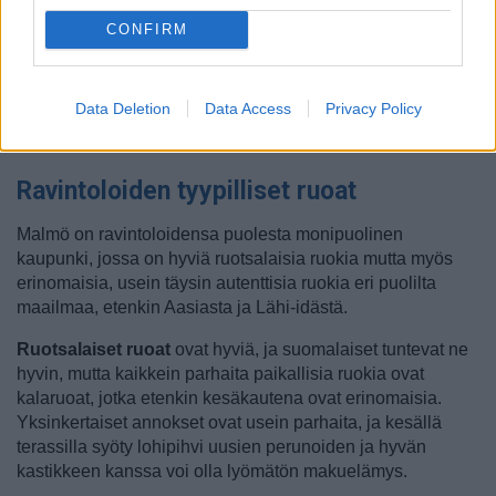
1), toinen
White Shark
(Östra Varvsgatan 9A).
Salt &
Brygga
(Sundspromenaden 7) on ruotsalaisia ruokia
CONFIRM
tarjoava, slow food -perinnettä jatkava luomuruokaravintola
aivan Turning Torso -pilvenpiirtäjän naapurissa.
Data Deletion
Data Access
Privacy Policy
Lisätietoa Malmön ravintoloista
on esimerkiksi Malmö
Town -sivuilla.
Ravintoloiden tyypilliset ruoat
Malmö on ravintoloidensa puolesta monipuolinen
kaupunki, jossa on hyviä ruotsalaisia ruokia mutta myös
erinomaisia, usein täysin autenttisia ruokia eri puolilta
maailmaa, etenkin Aasiasta ja Lähi-idästä.
Ruotsalaiset ruoat
ovat hyviä, ja suomalaiset tuntevat ne
hyvin, mutta kaikkein parhaita paikallisia ruokia ovat
kalaruoat, jotka etenkin kesäkautena ovat erinomaisia.
Yksinkertaiset annokset ovat usein parhaita, ja kesällä
terassilla syöty lohipihvi uusien perunoiden ja hyvän
kastikkeen kanssa voi olla lyömätön makuelämys.