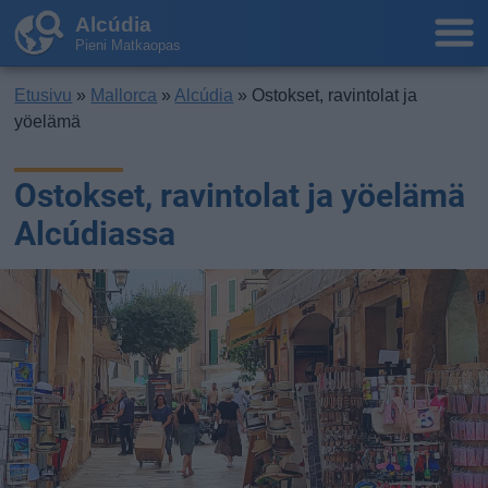
Alcúdia
Pieni Matkaopas
Etusivu
»
Mallorca
»
Alcúdia
» Ostokset, ravintolat ja
yöelämä
Ostokset, ravintolat ja yöelämä
Alcúdiassa