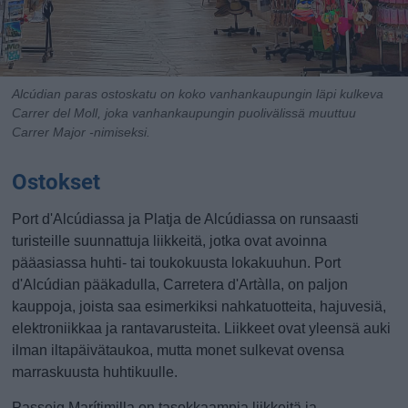
Alcúdian paras ostoskatu on koko vanhankaupungin läpi kulkeva
Carrer del Moll, joka vanhankaupungin puolivälissä muuttuu
Carrer Major -nimiseksi.
Ostokset
Port d'Alcúdiassa ja Platja de Alcúdiassa on runsaasti
turisteille suunnattuja liikkeitä, jotka ovat avoinna
pääasiassa huhti- tai toukokuusta lokakuuhun. Port
d'Alcúdian pääkadulla, Carretera d'Artàlla, on paljon
kauppoja, joista saa esimerkiksi nahkatuotteita, hajuvesiä,
elektroniikkaa ja rantavarusteita. Liikkeet ovat yleensä auki
ilman iltapäivätaukoa, mutta monet sulkevat ovensa
marraskuusta huhtikuulle.
Passeig Marítimilla on tasokkaampia liikkeitä ja