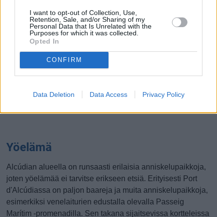
I want to opt-out of Collection, Use,
Retention, Sale, and/or Sharing of my
Personal Data that Is Unrelated with the
Purposes for which it was collected.
Opted In
CONFIRM
Data Deletion
Data Access
Privacy Policy
Yöelämä
Alcúdian alueella on runsaasti erilaisia anniskelupaikkoja,
joten yöelämää ei tarvitse erikseen etsiä. Erityisesti Port
d'Alcúdiassa on paljon baareja ja muita anniskelupaikkoja,
esimerkiksi venelaiturien edustalla olevalla Passeig
Marítim -promenadilla. Sen takana sijaitsevissa kortteleissa