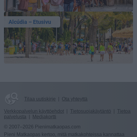
Alcúdia – Etusivu
Tilaa uutiskirje
|
Ota yhteyttä
Verkkopalvelun käyttöehdot
|
Tietosuojakäytäntö
|
Tietoa
palvelusta
|
Mediakortti
© 2007–2026 Pienimatkaopas.com
Pieni Matkaopas kertoo, mitä matkakohteissa kannattaa