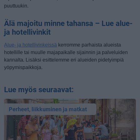
puuttuukin.
Älä majoitu minne tahansa – Lue alue-
ja hotellivinkit
Alue- ja hotellivinkeissä
kerromme parhaista alueista
hotellille tai muulle majapaikalle sijainnin ja palveluiden
kannalta. Lisäksi esittelemme eri alueiden pidetyimpiä
yöpymispaikkoja.
Lue myös seuraavat:
Perheet, liikkuminen ja matkat