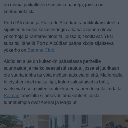
on monia paikallisten suosimia baareja, joissa on
kohtuuhintaista.
Port d'Alcúdian ja Platja de Alcúdian rannikkokaistaleella
sijaitsee lukuisia kesäsesongin aikana avoinna olevia
yökerhoja ja rantaravintoloita, joissa dj:t soittavat. Yksi
suosittu, lähellä Port d'Alcúdian pääpaikkoja sijaitseva
yökerho on
Banana Club
.
Alcúdian alue on kuitenkin pääasiassa perheille
suunnattua ja melko seesteistä seutua, jossa ei juurikaan
ole suuria juhlia tai yötä myöten jatkuvia bileitä. Mallorcalla
biletyshenkiset matkailijat, kuten saksalaiset ja britit,
valitsevat useimmiten kohteekseen saaren toisella laidalla
Palman
lähistöllä sijaitsevat lomakohteet, joista
tunnetuimpia ovat Arenal ja Magaluf.