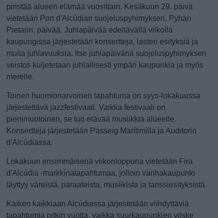
piristää alueen elämää vuosittain. Kesäkuun 29. päivä
vietetään Port d'Alcúdian suojeluspyhimyksen, Pyhän
Pietarin, päivää. Juhlapäivää edeltävällä viikolla
kaupungissa järjestetään konsertteja, lasten esityksiä ja
muita juhlavuuksia. Itse juhlapäivänä suojeluspyhimyksen
veistos kuljetetaan juhlallisesti ympäri kaupunkia ja myös
merelle.
Toinen huomionarvoinen tapahtuma on syys-lokakuussa
järjestettävä jazzfestivaali. Vaikka festivaali on
pienimuotoinen, se tuo elävää musiikkia alueelle.
Konsertteja järjestetään Passeig Marítimilla ja Auditorio
d'Alcúdiassa.
Lokakuun ensimmäisenä viikonloppuna vietetään Fira
d'Alcúdia -markkinatapahtumaa, jolloin vanhakaupunki
täyttyy väreistä, paraateista, musiikista ja tanssiesityksistä.
Kaiken kaikkiaan Alcúdiassa järjestetään viihdyttäviä
tapahtumia pitkin vuotta, vaikka suurkaupunkien vilske