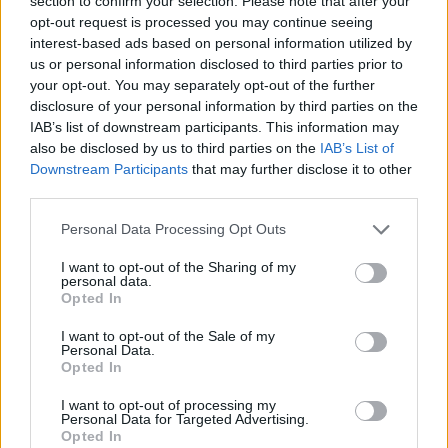
section to confirm your selection. Please note that after your
Yksi edullinen keino tutustua paikallisiin makuihin on tilata
opt-out request is processed you may continue seeing
arkisin päiväsaikaan tarjottava menu del dia -lounas, johon
interest-based ads based on personal information utilized by
us or personal information disclosed to third parties prior to
kuuluu alkuruoka, pääruoka sekä jälkiruokana joko kahvi
your opt-out. You may separately opt-out of the further
tai jälkiruoka, ja ateriaan sisältyy myös muu juoma.
disclosure of your personal information by third parties on the
IAB’s list of downstream participants. This information may
ilmoitus
also be disclosed by us to third parties on the
IAB’s List of
Downstream Participants
that may further disclose it to other
Get Your Guide -sivustolta voit hankkia
third parties.
liput paikkoihin ja ajanvietteisiin
Personal Data Processing Opt Outs
I want to opt-out of the Sharing of my
personal data.
Opted In
I want to opt-out of the Sale of my
Personal Data.
Opted In
I want to opt-out of processing my
Personal Data for Targeted Advertising.
Opted In