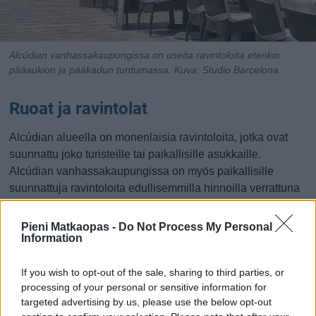
Alcúdian vanhassakaupungissa on useita ravintoloita etenkin
pääaukion ja pääkadun tuntumassa.
Kuva: Studio Barcelona
Ruoat ja ravintolat
Alcúdian alueella on monenlaisia ravintoloita, jotka ovat
suunnattu joko turisteille tai paikallisille asukkaille.
Alcúdian vanhassakaupungissa on myös paikallisille
suunnattuja ravintoloita edullisemmilla hinnoilla verrattuna
Platja de Alcúdian ja Port d'Alcúdian turistikohteisiin.
Vanhassakaupungissa on useita ravintoloita etenkin
Pieni Matkaopas -
Do Not Process My Personal
Information
pääaukion ja pääkadun tuntumassa.
Port d'Alcúdiassa rantakatu sekä sen poikkikadut Carrer
If you wish to opt-out of the sale, sharing to third parties, or
dels Pins ja Carrer dels Mariners ovat suosittuja
processing of your personal or sensitive information for
ravintolakatuja, joilta löytyy monenlaisia ruokapaikkoja.
targeted advertising by us, please use the below opt-out