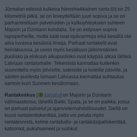
Jūrmalan edessä kulkeva hienohiekkainen
ranta
on 25
kilometriä pitkä, se on leveydeltään juuri sopiva ja se on
parhaimmillaan palveluiden ja kulkuyhteyksien suhteen
Majorin ja Dzintarin kohdalla. Se on erityisen sopiva
lapsiperheille, mutta säät ovat epävarmoja eikä kesällä ole
aina luvassa kesäisiä ilmoja. Parhaat rantakelit ovat
heinäkuussa, ja usein myös kesäkuun jälkimmäinen
puolisko ja elokuun alkupuolisko ovat käypää aikaa lähteä
Latviaan rantalomalle. Tekemistä kannattaa kuitenkin
suunnitella myös pilvisille, sateisille ja koleille päiville, ja
säiden puolesta lomaan Latviassa kannattaa suhtautua
samoin kuin Suomen kesälomaan.
Rantakeskus
[
kartalla
] on Majorin ja Dzintarin
välimaastossa, lähellä Baltic Spata, ja se on paikka, jossa
on parhaat palvelut ja ajanvietemahdollisuudet. Siellä on
kuusi rantalentiskenttää, joilla voi pelata myös
rantatennistä, kolme rantafudis- ja rantakäsipallokenttää,
katsomot, pukuhuoneet ja suihkut.