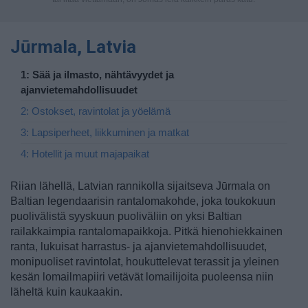
Jūrmala, Latvia
1: Sää ja ilmasto, nähtävyydet ja
ajanvietemahdollisuudet
2: Ostokset, ravintolat ja yöelämä
3: Lapsiperheet, liikkuminen ja matkat
4: Hotellit ja muut majapaikat
Riian lähellä, Latvian rannikolla sijaitseva Jūrmala on
Baltian legendaarisin rantalomakohde, joka toukokuun
puolivälistä syyskuun puoliväliin on yksi Baltian
railakkaimpia rantalomapaikkoja. Pitkä hienohiekkainen
ranta, lukuisat harrastus- ja ajanvietemahdollisuudet,
monipuoliset ravintolat, houkuttelevat terassit ja yleinen
kesän lomailmapiiri vetävät lomailijoita puoleensa niin
läheltä kuin kaukaakin.