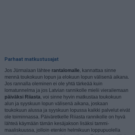
Parhaat matkustusajat
Jos Jūrmalaan lähtee
rantalomalle
, kannattaa sinne
mennä toukokuun lopun ja elokuun lopun välisenä aikana.
Jos rannalla oleminen ei ole yhtä tärkeää kuin
lomatunnelma ja jos Latvian rannikolle mielii vierailemaan
päiväksi Riiasta
, voi sinne hyvin matkustaa toukokuun
alun ja syyskuun lopun välisenä aikana, joskaan
toukokuun alussa ja syyskuun lopussa kaikki palvelut eivät
ole toiminnassa. Päiväretkelle Riiasta rannikolle on hyvä
lähteä käymään tämän kesäjakson lisäksi tammi-
maaliskuussa, jolloin etenkin helmikuun loppupuolella