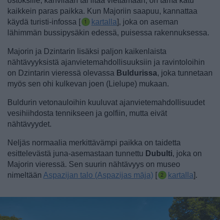
ostoksille, kahvilaan tai iltaa viettämään, on tämä katu
kaikkein paras paikka.
Kun Majoriin saapuu, kannattaa
käydä turisti-infossa [
kartalla
], joka on aseman
lähimmän bussipysäkin edessä, puisessa rakennuksessa.
Majorin ja Dzintarin lisäksi paljon kaikenlaista
nähtävyyksistä ajanvietemahdollisuuksiin ja ravintoloihin
on Dzintarin vieressä olevassa
Buldurissa
, joka tunnetaan
myös sen ohi kulkevan joen (Lielupe) mukaan.
Buldurin vetonauloihin kuuluvat ajanvietemahdollisuudet
vesihiihdosta tennikseen ja golfiin, mutta eivät
nähtävyydet.
Neljäs normaalia merkittävämpi paikka on taidetta
esittelevästä juna-asemastaan tunnettu
Dubulti
, joka on
Majorin vieressä. Sen
suurin nähtävyys on museo
nimeltään
Aspazijan talo (Aspazijas māja)
[
kartalla
].