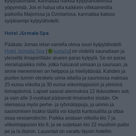
kylpylälomalle, kannattaa harkita kylpylähotellissa
yöpymistä. Jos ei halua olla kaikkein vilkkaimmilla
paikoilla Majorissa ja Dzintarissa, kannattaa katsoa
syrjäisempi kylpylähotelli.
Hotel Jūrmala Spa
Pääkatu Jomas ielan varrella oleva suuri kylpylähotelli
Hotel Jūrmala Spa
[
kartalla
] on viidellä saunallaan ja
yleiseltä ilmapiiriltään alueen paras kylpylä. Se on paras
vierailupaikka niille, jotka haluavat uimaan ja saunaan, ja
sinne meneminen on helppoa ja miellyttävää.
Kahden ja
puolen tunnin oleskelu uima-altailla ja saunoissa maksaa
25 euroa viikolla ja 30 euroa viikonloppuisin ja yleisinä
lomapäivinä. Lapset saavat alennuksia 12 ikävuoteen asti,
ja vain alle 3-vuotiaat pääsevät ilmaiseksi sisään. On
olemassa myös perhe- ja ryhmälippuja, ja uinnin ja
saunomisen lisäksi täällä voi käydä kuntosalilla ja ottaa
osaa vesiaerobiciin. Paikka avataan viikolla klo 7 ja
viikonloppuisin klo 8, ja se suljetaan klo 22 muulloin paitsi
pe ja la iltaisin. Lauantait on varattu täysin hotellin