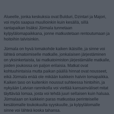
Alueelle, jonka keskuksia ovat Bulduri, Dzintari ja Majori,
voi myös saapua muulloinkin kuin kesällä, sillä
rantapaikan lisäksi Jūrmala tunnetaan
kylpylälomapaikkana, jonne matkustetaan rentoutumaan ja
hoitoihin talvisinkin.
Jūrmala on hyvä lomakohde kaiken ikäisille, ja sinne voi
lähteä omatoimiselle matkalle, jonkalaisen järjestäminen
on yksinkertaista, tai matkatoimiston järjestämälle matkalle,
joiden joukossa on paljon erilaisia. Matkat ovat
kohtuuhintaisia mutta paikan päällä hinnat ovat nousseet,
eikä Jūrmala enää ole mikään kaikkein halvin lomapaikka.
Kaiken taso on kuitenkin noussut suhteessa hintoihin, ja
nykyään Latvian rannikolla voi viettää kansainväliset mitat
täyttävää lomaa, josta voi tehdä juuri sellaisen kuin haluaa.
Jūrmalaan on kaikkein paras matkustaa perinteiselle
kesälomalle toukokuulta syyskuulle, ja kylpylälomalle
sinne voi lähteä koska tahansa.