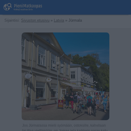
Sijaintisi:
Sivuston etusivu
»
Latvia
» Jūrmala
Jos Jūrmalassa mielii syömään, ostoksille, kahvilaan
tai iltaa viettämään, on Jomas iela kaikkein paras katu.