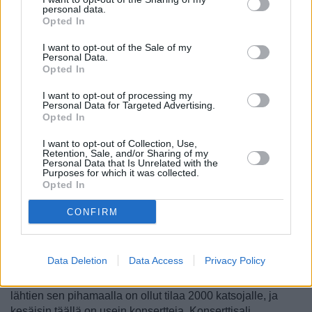
personal data.
huonetta. 1930-luvulla siellä oli tanssiaisia, jazz-
Opted In
konsertteja ja muita tilaisuuksia, mutta ikävä kyllä
rakennusta voi nykyään ihailla vain ulkoapäin, sillä se on
I want to opt-out of the Sale of my
Personal Data.
ollut jo vuosia suljettuna.
Opted In
Jomas iela
on kesäisin vilkas katu, jolla on kaikenlaista
I want to opt-out of processing my
mielenkiintoista, ja oli alueella sitten kuinka lyhyen aikaa
Personal Data for Targeted Advertising.
tahansa, kannattaa se kävellä päästä päähän. Sen ilme on
Opted In
vuosikymmenten kuluessa muuttunut melkoisesti, ja
I want to opt-out of Collection, Use,
nykyisen tyylinen se on ollut vuodesta 2003 lähtien. Yksi
Retention, Sale, and/or Sharing of my
kadun kohokohtia on
“Jūrmalan maapallo”
, joka on ollut
Personal Data that Is Unrelated with the
Purposes for which it was collected.
Turaidas-kadun kulmauksessa 1970-luvulta lähtien. Se on
Opted In
Latvian suurin karttapallo, ja se on nykyisin hyvässä
iskussa, sillä sen remontti valmistui vuonna 2016.
CONFIRM
Maapallon vieressä kannattaa kääntyä Turaidas-kadulle,
joka johtaa kohti hiekkarantaa. Sen varrella, juuri ennen
Data Deletion
Data Access
Privacy Policy
rantaa on
Dzintarin konserttitalo
, joka on kauniissa, vuonna
1936 valmistuneessa rakennuksessa. Vuodesta 1960
lähtien sen pihamaalla on ollut tilaa 2000 katsojalle, ja
kesäisin täällä on usein konsertteja. Konserttisali