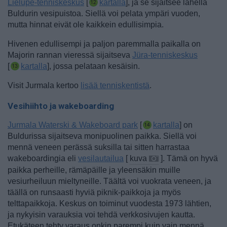
Lielupe-tenniskeskus
[
kartalla
], ja se sijaitsee lähellä
Buldurin vesipuistoa. Siellä voi pelata ympäri vuoden,
mutta hinnat eivät ole kaikkein edullisimpia.
Hivenen edullisempi ja paljon paremmalla paikalla on
Majorin rannan vieressä sijaitseva
Jüra-tenniskeskus
[
kartalla
], jossa pelataan kesäisin.
Visit Jurmala kertoo
lisää tenniskentistä
.
Vesihiihto ja wakeboarding
Jurmala Waterski & Wakeboard park
[
kartalla
] on
Buldurissa sijaitseva monipuolinen paikka. Siellä voi
mennä veneen perässä suksilla tai sitten harrastaa
wakeboardingia eli
vesilautailua
[
kuva
]. Tämä on hyvä
paikka perheille, rämäpäille ja yleensäkin muille
vesiurheiluun mieltyneille. Täältä voi vuokrata veneen, ja
täällä on runsaasti hyviä piknik-paikkoja ja myös
telttapaikkoja.
Keskus on toiminut vuodesta 1973 lähtien,
ja nykyisin varauksia voi tehdä verkkosivujen kautta.
Etukäteen tehty varaus onkin parempi kuin vain mennä