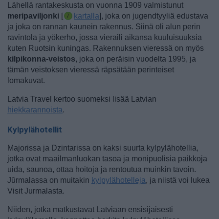
Lähellä rantakeskusta on vuonna 1909 valmistunut
meripaviljonki
[
kartalla
], joka on jugendtyyliä edustava
ja joka on rannan kaunein rakennus. Siinä oli alun perin
ravintola ja yökerho, jossa vieraili aikansa kuuluisuuksia
kuten Ruotsin kuningas. Rakennuksen vieressä on myös
kilpikonna-veistos
, joka on peräisin vuodelta 1995, ja
tämän veistoksen vieressä räpsätään perinteiset
lomakuvat.
Latvia Travel kertoo suomeksi lisää Latvian
hiekkarannoista
.
Kylpylähotellit
Majorissa ja Dzintarissa on kaksi suurta kylpylähotellia,
jotka ovat maailmanluokan tasoa ja monipuolisia paikkoja
uida, saunoa, ottaa hoitoja ja rentoutua muinkin tavoin.
Jūrmalassa on muitakin
kylpylähotelleja
, ja niistä voi lukea
Visit Jurmalasta.
Niiden, jotka matkustavat Latviaan ensisijaisesti