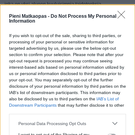
joka on yksi alueen kuuluisimpia taideteoksia.
Aivan Jomas ielan Majorin puoleisessa päässä,
Pieni Matkaopas -
Do Not Process My Personal
Information
numerossa 35 sijaitseva
kulttuurikeskus
on paikka,
jossa on näyttelyitä, elokuvaesityksiä, tanssiesityksiä ja
If you wish to opt-out of the sale, sharing to third parties, or
muitakin tapahtumia. Sen edessä olevaan puistikkoon
processing of your personal or sensitive information for
(Horna dārzs) kannattaa kiinnittää huomiota, koska se oli
targeted advertising by us, please use the below opt-out
Jomas ielan ensimmäiseksi kehitetty osa. Pihalla oli
section to confirm your selection. Please note that after your
aikoinaan jopa 2000 ihmistä kuulemassa konsertteja,
opt-out request is processed you may continue seeing
täällä näytettiin vuonna 1896 Latvian ensimmäinen
interest-based ads based on personal information utilized by
elokuva ja vuonna 1905 Latvian sinfoniaorkesteri esitti
us or personal information disclosed to third parties prior to
täällä ensimmäistä kertaa Latvian kansallislaulun. Vuonna
your opt-out. You may separately opt-out of the further
1970 nykyinen kulttuurikeskus valmistui, alun perin
disclosure of your personal information by third parties on the
elokuvateatteriksi, ja 1990-luvulla sen viereen ilmestyi
IAB’s list of downstream participants. This information may
muistomerkkejä.
also be disclosed by us to third parties on the
IAB’s List of
Downstream Participants
that may further disclose it to other
Toinen rakennus, johon täälläpäin voi kiinnittää huomiota,
third parties.
on lähellä rautatieasemaa oleva kaunis rakennus, jonka
sekä junalla että autolla Riian suunnalta saapuvat Majoriin
Personal Data Processing Opt Outs
saapuessaan näkevät. Se on kuuluisa
Hotelli Majori
,
joka valmistui vuonna 1925, ja alun perin hotellissa oli 100
I want to opt-out of the Sharing of my