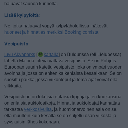
haluavat saunoa kunnolla.
Lisää kylpylöitä:
Ne, jotka haluavat yöpyä kylpylähotellissa, näkevät
huoneet ja hinnat esimerkiksi Booking.comista
.
Vesipuisto
Līvu Akvaparks
[
kartalla
] on Buldurissa (eli Lielupessa)
lähellä Majoria, oleva valtava vesipuisto. Se on Pohjois-
Euroopan suurin katettu vesipuisto, joka on ympäri vuoden
avoinna ja jossa on eniten kaikenlaista kesäaikaan. Se on
suosittu paikka, jossa viikonloput ja loma-ajat voivat olla
vilkkaita.
Vesipuistoon on lukuisia erilaisia lippuja ja eri kuukausina
on erilaisia aukioloaikoja. Hinnat ja aukioloajat kannattaa
tarkastaa
verkkosivuilta
, ja huomionarvoinen asia on se,
että muulloin kuin kesällä se on suljettu osan viikosta ja
syyskuisin lähes kokonaan.