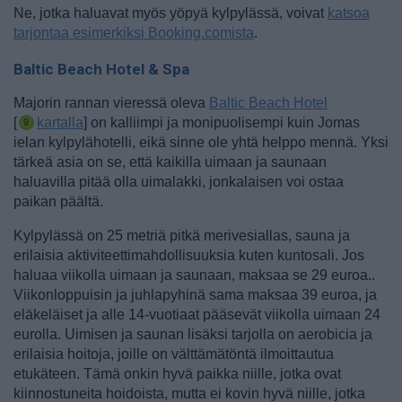
Ne, jotka haluavat myös yöpyä kylpylässä, voivat
katsoa
tarjontaa esimerkiksi Booking.comista
.
Baltic Beach Hotel & Spa
Majorin rannan vieressä oleva
Baltic Beach Hotel
[
kartalla
] on kalliimpi ja monipuolisempi kuin Jomas
ielan kylpylähotelli, eikä sinne ole yhtä helppo mennä. Yksi
tärkeä asia on se, että kaikilla uimaan ja saunaan
haluavilla pitää olla uimalakki, jonkalaisen voi ostaa
paikan päältä.
Kylpylässä on 25 metriä pitkä merivesiallas, sauna ja
erilaisia aktiviteettimahdollisuuksia kuten kuntosali. Jos
haluaa viikolla uimaan ja saunaan, maksaa se 29 euroa..
Viikonloppuisin ja juhlapyhinä sama maksaa 39 euroa, ja
eläkeläiset ja alle 14-vuotiaat pääsevät viikolla uimaan 24
eurolla. Uimisen ja saunan lisäksi tarjolla on aerobicia ja
erilaisia hoitoja, joille on välttämätöntä ilmoittautua
etukäteen. Tämä onkin hyvä paikka niille, jotka ovat
kiinnostuneita hoidoista, mutta ei kovin hyvä niille, jotka