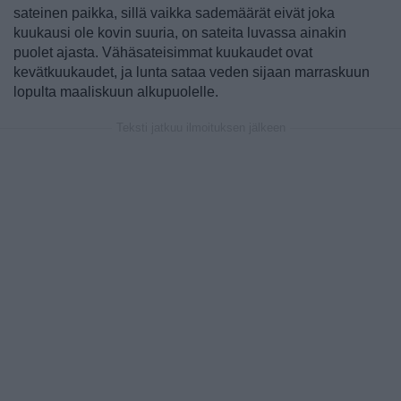
sateinen paikka, sillä vaikka sademäärät eivät joka
kuukausi ole kovin suuria, on sateita luvassa ainakin
puolet ajasta. Vähäsateisimmat kuukaudet ovat
kevätkuukaudet, ja lunta sataa veden sijaan marraskuun
lopulta maaliskuun alkupuolelle.
Teksti jatkuu ilmoituksen jälkeen