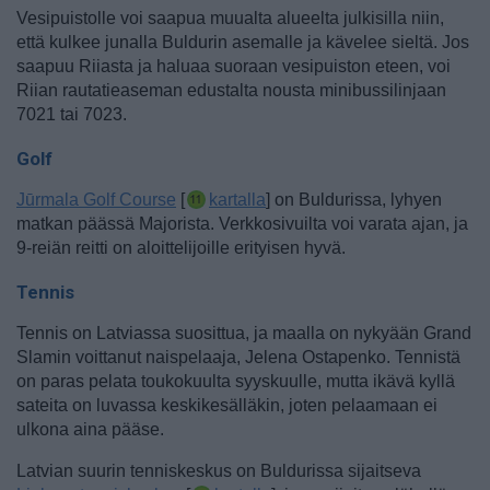
Vesipuistolle voi saapua muualta alueelta julkisilla niin,
että kulkee junalla Buldurin asemalle ja kävelee sieltä. Jos
saapuu Riiasta ja haluaa suoraan vesipuiston eteen, voi
Riian rautatieaseman edustalta nousta minibussilinjaan
7021 tai 7023.
Golf
Jūrmala Golf Course
[
kartalla
] on Buldurissa, lyhyen
matkan päässä Majorista. Verkkosivuilta voi varata ajan, ja
9-reiän reitti on aloittelijoille erityisen hyvä.
Tennis
Tennis on Latviassa suosittua, ja maalla on nykyään Grand
Slamin voittanut naispelaaja, Jelena Ostapenko. Tennistä
on paras pelata toukokuulta syyskuulle, mutta ikävä kyllä
sateita on luvassa keskikesälläkin, joten pelaamaan ei
ulkona aina pääse.
Latvian suurin tenniskeskus on Buldurissa sijaitseva