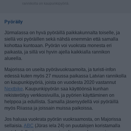
rannikolla on kaupunkipyöriä.
Pyöräily
Jūrmalassa on hyvä pyöräillä paikkakunnalta toiselle, ja
siellä voi pyöräillen sekä nähdä enemmän että samalla
kohottaa kuntoaan. Pyörän voi vuokrata monesta eri
paikasta, ja sillä voi hyvin ajella kaikkialla rannikon
alueella.
Majorissa on useita pyörävuokraamoita, ja turisti-infon
edessä kuten myös 27 muussa paikassa Latvian rannikolla
on kaupunkipyöriä, joista on vuodesta 2020 vastannut
Nextbike
. Kaupunkipyörän saa käyttöönsä kunhan
rekisteröityy verkkosivuilla, ja pyörien käyttäminen on
helppoa ja edullista. Samalla jäsenyydellä voi pyöräillä
myös Riiassa ja joissain muissa paikoissa.
Jos haluaa vuokrata pyörän vuokraamosta, on Majorissa
sellaisia.
ABC
(Jūras iela 24) on puutalojen koristamalla