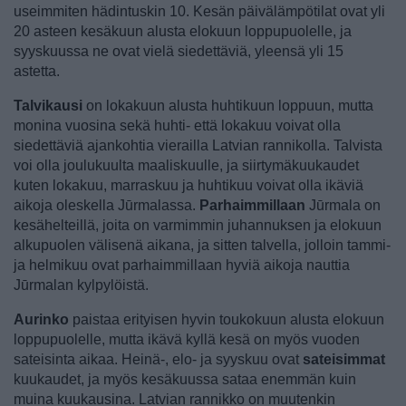
useimmiten hädintuskin 10. Kesän päivälämpötilat ovat yli
20 asteen kesäkuun alusta elokuun loppupuolelle, ja
syyskuussa ne ovat vielä siedettäviä, yleensä yli 15
astetta.
Talvikausi
on lokakuun alusta huhtikuun loppuun, mutta
monina vuosina sekä huhti- että lokakuu voivat olla
siedettäviä ajankohtia vierailla Latvian rannikolla. Talvista
voi olla joulukuulta maaliskuulle, ja siirtymäkuukaudet
kuten lokakuu, marraskuu ja huhtikuu voivat olla ikäviä
aikoja oleskella Jūrmalassa.
Parhaimmillaan
Jūrmala on
kesähelteillä, joita on varmimmin juhannuksen ja elokuun
alkupuolen välisenä aikana, ja sitten talvella, jolloin tammi-
ja helmikuu ovat parhaimmillaan hyviä aikoja nauttia
Jūrmalan kylpylöistä.
Aurinko
paistaa erityisen hyvin toukokuun alusta elokuun
loppupuolelle, mutta ikävä kyllä kesä on myös vuoden
sateisinta aikaa. Heinä-, elo- ja syyskuu ovat
sateisimmat
kuukaudet, ja myös kesäkuussa sataa enemmän kuin
muina kuukausina. Latvian rannikko on muutenkin