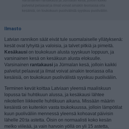
Varsinainen rantakausi ja Jūrmalan kesä, jolloin kaikki
palvelut pelaavat ja ilmat voivat ainakin teoriassa olla
kesäisiä, on toukokuun puolivälistä syyskuu puoliväliin.
Ilmasto
Latvian rannikon säät eivät tule suomalaiselle yllätyksenä:
kesät ovat lyhyitä ja valoisia, ja talvet pitkiä ja pimeitä.
Kesäkausi
on toukokuun alusta syyskuun loppuun, ja
varsinainen kesä on kesäkuun alusta elokuulle.
Varsinainen
rantakausi
ja Jūrmalan kesä, jolloin kaikki
palvelut pelaavat ja ilmat voivat ainakin teoriassa olla
kesäisiä, on toukokuun puolivälistä syyskuu puoliväliin.
Terminen kevät koittaa Latviaan yleensä maaliskuun
lopussa tai huhtikuun alussa, ja kesäkausi lähtee
nikotellen liikkeelle huhtikuun aikana. Missään määrin
kesäistä on kuitenkin vasta toukokuussa, jolloin lämpötilat
kuun puoliväliin mennessä yleensä kohoavat päivisin
lähelle 20:ta astetta. Öisin on normaalisti koko kesän
melko viileää, ja vain harvoin yöllä on yli 15 astetta,