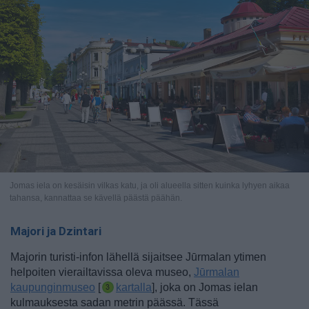
Jomas iela on kesäisin vilkas katu, ja oli alueella sitten kuinka lyhyen aikaa
tahansa, kannattaa se kävellä päästä päähän.
Majori ja Dzintari
Majorin turisti-infon lähellä sijaitsee Jūrmalan ytimen
helpoiten vierailtavissa oleva museo,
Jūrmalan
kaupunginmuseo
[
kartalla
], joka on Jomas ielan
kulmauksesta sadan metrin päässä. Tässä