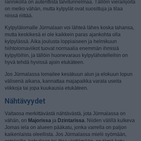
rannikolla on autenttista talvitunnelmaa. Tällöin vierailijoita
on melko vähän, mutta kylpylät ovat suosittuja ja tilaa
niissä riittää.
Kylpylälomalle Jūrmalaan voi lähteä lähes koska tahansa,
mutta keskikesä ei ole kaikkein paras ajankohta olla
kylpylässä. Aika joulusta loppiaiseen ja helmikuun
hiihtolomaviikot tuovat normaalia enemmän ihmisiä
kylpylöihin, ja tällöin huonevaraus kylpylähotelleihin on
hyvä tehdä hyvissä ajoin etukäteen.
Jos Jūrmalassa lomailee kesäkuun alun ja elokuun lopun
välisenä aikana, kannattaa majapaikka varata useita
viikkoja tai jopa kuukausia etukäteen.
Nähtävyydet
Valtaosa merkittävästä nähtävästä, jota Jūrmalassa on
vähän, on
Majorissa
ja
Dzintarissa
. Niiden välillä kulkeva
Jomas iela on alueen pääkatu, jonka varrella on paljon
kaikenlaista oleellista. Jos Jūrmalassa mielii syömään,