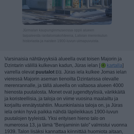
Jūrmalan kaupunginmuseossa oppii alueen
taipaleesta rantalomakohteena, Latvian merenkulun
historiasta ja naisten 1900-luvun uimapuvuista.
Varsinaisia nähtävyyksiä alueella ovat toisen Majorin ja
Dzintarin välillä kulkevan kadun, Jüras ielan [
kartalla
]
varrella olevat
puutalot
.
Jüras iela kulkee Jomas ielan
vieressä Majorin aseman tienoilta Dzintarissa olevalle
merenrannalle, ja tällä alueella on valtaosa alueen 4000
hienosta puutalosta. Monet ovat jugendtyylisiä, värikkäitä
ja koristeellisia, ja taloja on viime vuosina maalailtu ja
korjailtu ennätystahtiin. Muunkinlaisia taloja on, ja Jüras
iela onkin hyvä paikka nähdä läpileikkaus 1900-luvun
puutalojen tyyleistä. Yksi erityisen hieno talo on
numerossa 13, ja tämä “Benjaminin talo” valmistui vuonna
1939. Talon lisäksi kannattaa kiinnittää huomiota aitaan,