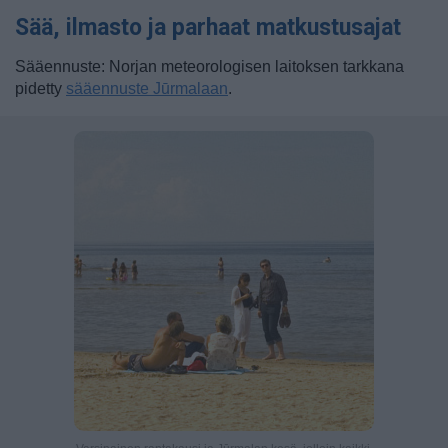
Sää, ilmasto ja parhaat matkustusajat
Sääennuste: Norjan meteorologisen laitoksen tarkkana
pidetty
sääennuste Jūrmalaan
.