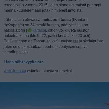
remontoitiin vuonna 2015, joten sinne on entistä parempi
mennä kuuntelemaan jotakin mielenkiintoista.
Lähellä tätä olevassa
metsäpuistossa
(Dzintaru
mežaparks) on 34 metriä korkea, pääsymaksuton
näköalatorni [
kartalla
], johon voi kiivetä puiston
aukioloaikoina (klo 9–22, paitsi kesällä klo 23 asti).
Puistossahan on
Tarzan-seikkailupuisto
ja skeittipuisto,
joten se on kesäaikaan perheille erityisen sopiva
vierailupaikka.
Lisää nähtävyyksistä:
Visit Jurmala
esittelee aluetta suomeksi.