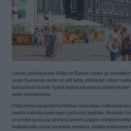
Latvian pääkaupunki Riika on Baltian suurin ja merkittävi
mutta Suomesta sinne on silti tehty yllättävän vähän matk
kohtuulliset hinnat, hyvää laatua edustavat palvelut kuten 
rento elämänmeno.
Pohjoisena kaupunkina Riikaan kannattaa matkustaa kesäk
nauttia kaikista kaupungin parhaista puolista. Muitakin hyvi
on ennen joulua ja talvisina keleinä paljon mieltälämmit
matkakohde, jossa voi tehdä ostoksia, nauttia erilaisesta