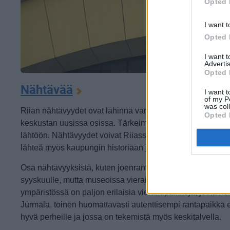
Opted 
I want t
Opted 
I want 
Advertis
Opted 
Nähtävää
I want t
of my P
was col
Riian nähtävyydet ovat lähinnä vanhassakaupungissa, sitä 
Opted 
keskustan uusissa osissa. Tärkeimmät nähtävyydet ovat kir
lähtöön.
Nähtävyydet voivat Riiassa olla vain kaunista ja 
lähteä myös kaupungin historiaan ja arkkitehtuuriin tutus
Osa nähtävyyksistä, kuten joenranta ja suuret puistoalueet
syyskuulle, mutta museoissa vierailu ja kirkkoihin tutustum
ympäristössä on paljon erilaisia vierailupaikkoja, jotka ne
Jürmala, toinen huomattavasti autenttisempi rantapaikka e
hyvä perheille ja jossa on tekemistä myös keskitalvella.