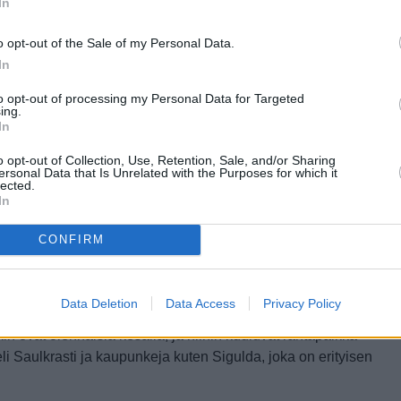
In
o opt-out of the Sale of my Personal Data.
In
to opt-out of processing my Personal Data for Targeted
ing.
In
o opt-out of Collection, Use, Retention, Sale, and/or Sharing
ersonal Data that Is Unrelated with the Purposes for which it
lected.
reunustavilla puistoalueilla ja niiden vieressä olevissa
In
kkoja, kauniita rakennuksia ja museoita, joita on joka
Suomesta täysin poikkeavaa rekvisiittaa, mutta sinne voi
CONFIRM
tumaan.
, ovat olennaisia vain kesällä ja oikeastaan vain toukokuulta
Data Deletion
Data Access
Privacy Policy
inen käy yhtä hyvin niin kesällä kuin talvellakin.
Riian
kin ovat olennaisia kesällä, ja niihin kuuluvat rantapaikka
li Saulkrasti ja kaupunkeja kuten Sigulda, joka on erityisen