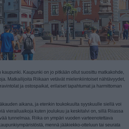
n kaupunki. Kaupunki on jo pitkään ollut suosittu matkakohde,
oja.
Matkailijoita Riikaan vetävät mielenkiintoiset nähtävyydet,
ravintolat ja ostospaikat, erilaiset tapahtumat ja harmittoman
auden aikana, ja etenkin toukokuulta syyskuulle siellä voi
ä vierailuaikoja kuten joulukuu ja keskitalvi on, sillä Riiassa
tävää tunnelmaa.
Riika on ympäri vuoden varteenotettava
 kaupunkiympäristöstä, mennä jääkiekko-otteluun tai seurata