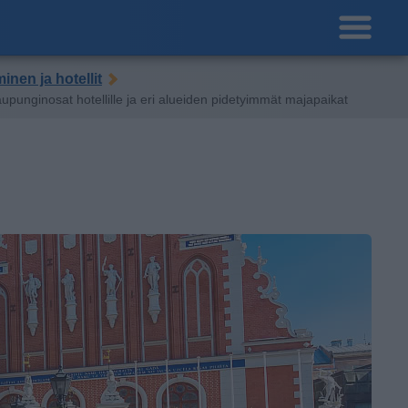
inen ja hotellit
upunginosat hotellille ja eri alueiden pidetyimmät majapaikat