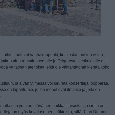
illa, joihin kuuluvat vanhakaupunki, keskustan uusien osien
ta jatkuu aina rautatieasemalle ja Origo-ostoskeskukselle asti.
 syödä valtaosan aterioista, eikä ole välttämätöntä kiertää koko
ttuuri, ja aivan ytimessä voi seurata konsertteja, oopperaa,
ssa on tapahtumia, joista monet ovat ilmaisia ja joita on
.
utta sen ydin on eläväinen paikka iltaisinkin, ja siellä on
tikortteja on myös kovatasoinen jääkiekko, sillä Riian Dinamo