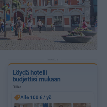
ilmoitus
Löydä hotelli
budjettisi mukaan
Riika
Alle 100 € / yö