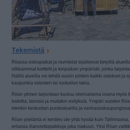
Tekemistä
Riiassa ostospaikat ja ravintolat sijaitsevat tietyillä alue
vilkkaimmat korttelit ja toripaikan ympäristö, jonka tarjon
Näillä alueilla voi tehdä suurin piirtein kaikki ostokset ja
kaupunkia ostosten tai ruokailun takia.
Riian ytimen tarjontaan kuuluu olennaisena osana myös kul
balettia, tanssia ja muitakin esityksiä. Ympäri vuoden Riia
etenkin keskustan puistoalueilla ja vanhassakaupungissa
Riian yöelämä ei kenties ole yhtä hyvää kuin Tallinnassa, m
erilaisia illanviettopaikkoja joka makuun. Yksi Riian valt