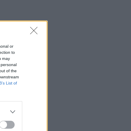
sonal or
ection to
ou may
 personal
out of the
 downstream
B’s List of