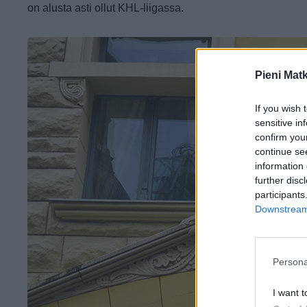
on alusta asti ollut KHL-liigassa.
Pieni Mat
If you wish 
sensitive in
confirm you
continue se
information 
further disc
participants
Downstream 
Persona
I want t