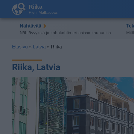
Riika
Pieni Matkaopas
Nähtävää
Te
Nähtävyyksiä ja kohokohtia eri osissa kaupunkia
Mitä
Etusivu
»
Latvia
» Riika
Riika, Latvia