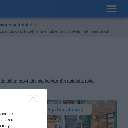
inen ja hotellit
upunginosat hotellille ja eri alueiden pidetyimmät majapaikat
istä ja päivittäisistä käytännön asioista, joita
Ostokset, ostosalueet ja hintataso
sonal or
ection to
ou may