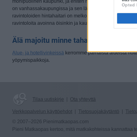
monipuolinen kaupunki, ja eniten hyviä ravintoloita siellä
Opted 
on vanhassakaupungissa ja sen lähistöllä. Kaupungin
ravintoloiden hintahaitari on melkoinen, siellä on
ravintoloita avoinna öisinkin ja kaupungista ...
(jatkuu sivulla
Älä majoitu minne tahansa – Lue alue- 
Alue- ja hotellivinkeissä
kerromme parhaista alueista hotell
yöpymispaikkoja.
Tilaa uutiskirje
|
Ota yhteyttä
Verkkopalvelun käyttöehdot
|
Tietosuojakäytäntö
|
Tieto
© 2007–2026 Pienimatkaopas.com
Pieni Matkaopas kertoo, mitä matkakohteissa kannattaa te