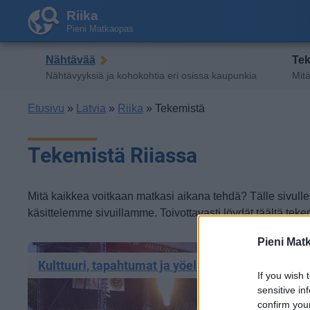
Riika
Pieni Matkaopas
Nähtävää
Te
Nähtävyyksiä ja kohokohtia eri osissa kaupunkia
Mitä
Etusivu
»
Latvia
»
Riika
» Tekemistä
Tekemistä Riiassa
Mitä kaikkea voitkaan matkasi aikana tehdä? Tälle sivulle k
käsittelemme sivuillamme. Toivottavasti löydät täältä teke
Pieni Mat
Kulttuuri, tapahtumat ja yöelämä
If you wish 
sensitive in
confirm you