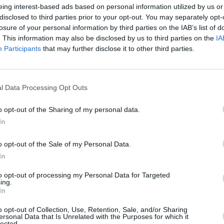
eing interest-based ads based on personal information utilized by us or
disclosed to third parties prior to your opt-out. You may separately opt-
losure of your personal information by third parties on the IAB’s list of
. This information may also be disclosed by us to third parties on the
IA
Participants
that may further disclose it to other third parties.
Riiassa voi hyvin tehdä muutakin kuin kierrellä
R
ä
nähtävyyksiä, käydä museoissa ja ottaa osaa opastetuille
v
kierroksille. Siellä voi tehdä kaikenlaista, kuten golfata,
s
saunoa tai pelata pakohuonepeliä tai muita pelejä eri
h
l Data Processing Opt Outs
puolilla keskustaa ...
v
(jatkuu sivulla)
li
o opt-out of the Sharing of my personal data.
In
o opt-out of the Sale of my Personal Data.
In
to opt-out of processing my Personal Data for Targeted
ing.
In
o opt-out of Collection, Use, Retention, Sale, and/or Sharing
ersonal Data that Is Unrelated with the Purposes for which it
lected.