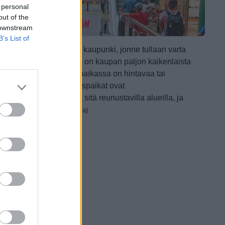
 personal
out of the
 downstream
B’s List of
iika on Tallinnan tavoin kaupunki, jonne tullaan varta
asten ostoksille ja jossa on kaupan paljon kaikenlaista
ellaista mikä monessa paikassa on hintavaa tai
arvinaista. Parhaat ostospaikat ovat
anhassakaupungissa ja sitä reunustavilla alueilla, ja
ikkeet ovat ...
(jatkuu sivulla)