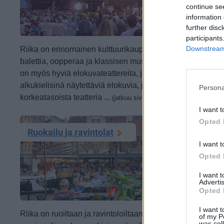
continue se
information 
further disc
participants
Downstream 
Riika on erinomainen kulttuurikaupunki, jossa on paljon
balettia, oopperaa ja klassisen musiikin konsertteja. Siell
on myös hyviä elokuvateattereita, joissa voi katsella
alkukielisinä näytettäviä elokuvia, ja venäjää taitaville on
Persona
korkeatasoista teatteria ...
(jatkuu sivulla)
I want t
Opted 
Ruokailu ja ravintolat
I want t
Opted 
I want 
Advertis
Opted 
I want t
Riika on ruoiltaan ja ravintoloiltaan kohtuuhintainen ja
of my P
was col