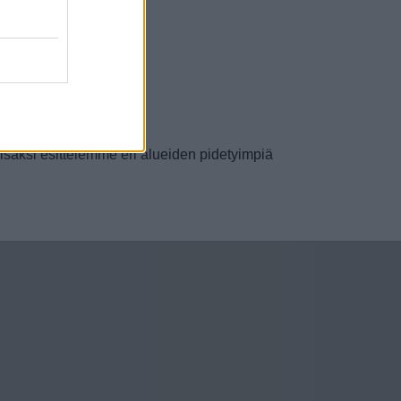
Lisäksi esittelemme eri alueiden pidetyimpiä