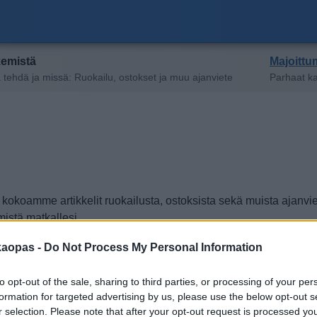
kemistä
Majoittum
 tehdä ja missä: Ruokailu, ostokset ja muu ajanviete
Parhaat ka
okoamme artikkelit ruokailusta, ostoksista sekä muista ajanviette
mistä matkallesi.
kaopas -
Do Not Process My Personal Information
Muuta ajanvietettä
to opt-out of the sale, sharing to third parties, or processing of your per
formation for targeted advertising by us, please use the below opt-out s
r selection. Please note that after your opt-out request is processed y