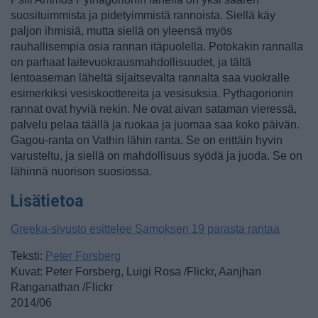
suosituimmista ja pidetyimmistä rannoista. Siellä käy
paljon ihmisiä, mutta siellä on yleensä myös
rauhallisempia osia rannan itäpuolella. Potokakin rannalla
on parhaat laitevuokrausmahdollisuudet, ja tältä
lentoaseman läheltä sijaitsevalta rannalta saa vuokralle
esimerkiksi vesiskoottereita ja vesisuksia. Pythagorionin
rannat ovat hyviä nekin. Ne ovat aivan sataman vieressä,
palvelu pelaa täällä ja ruokaa ja juomaa saa koko päivän.
Gagou-ranta on Vathin lähin ranta. Se on erittäin hyvin
varusteltu, ja siellä on mahdollisuus syödä ja juoda. Se on
lähinnä nuorison suosiossa.
Lisätietoa
Greeka-sivusto esittelee Samoksen 19 parasta rantaa
Teksti:
Peter Forsberg
Kuvat: Peter Forsberg, Luigi Rosa /Flickr, Aanjhan
Ranganathan /Flickr
2014/06