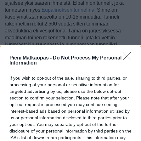
sijaitsee yksi saaren ihmeistä, Efpalinion tunneli, joka
tunnetaan myös
Eupalinoksen tunnelina
. Sinne on
kävelymatkaa museolta on 10-15 minuuttia. Tunneli
rakennettiin reilut 2 500 vuotta sitten toimimaan
akveduktina eli vesijohtona. Tämä on järjestyksessä
maailman toinen rakennettu tunneli, jota kaivettiin
kummastakin suunnasta ja nimenomaan tunneliksi.
Joitakuita tieto tunnelista ja sen toimintaperiaatteista
Pieni Matkaopas -
Do Not Process My Personal
Information
kiinnostaa paljon, ja jotkut käyvät nopeasti tutustumassa
tunneliin, toiset viihtyvät täällä pitkiäkin aikoja. Tunneliin on
neljän euron pääsymaksu, ja se on avoinna ti-su klo 9-15.
If you wish to opt-out of the sale, sharing to third parties, or
processing of your personal or sensitive information for
Lykourgos Logothetis -linnake
targeted advertising by us, please use the below opt-out
section to confirm your selection. Please note that after your
Pienen matkan päässä bussipysäkeistä sijaitsee
opt-out request is processed you may continue seeing
Logothetis-linnake
ja sen vieressä kirkko, ja täällä on hyvä
interest-based ads based on personal information utilized by
käväistä loman aikana. Linna on peräisin 1800-luvun
us or personal information disclosed to third parties prior to
alkupuolelta, ja se toimi merkittävässä roolissa, kun Samos
your opt-out. You may separately opt-out of the further
kamppaili Kreikkaan liittymisen puolesta. Linnakkeessa on
disclosure of your personal information by third parties on the
nykyisin taidegalleria. Sen vieressä olevassa kirkossa
IAB’s list of downstream participants. This information may