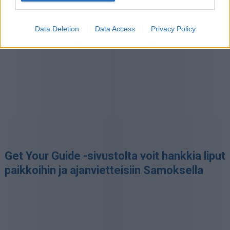
Sivu jatkuu ilmoituksen jälkeen
Data Deletion
Data Access
Privacy Policy
Get Your Guide -sivustolta voit hankkia liput
paikkoihin ja ajanvietteisiin Samoksella