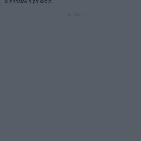
kiinnostavia paikkoja.
Ilmoitus