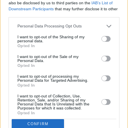
juhlitaan elokuun 5. ja 6. päivä Samoksen
also be disclosed by us to third parties on the
IAB’s List of
itsenäisyyspäivää, ja samoina päivinä myös kaupungin
Downstream Participants
that may further disclose it to other
satamassa on juhlintaa. Lygothetis-linnakkeen tornissa
third parties.
sijaitsee Bysantti-museo, joka on sekin hyvä
Personal Data Processing Opt Outs
vierailupaikka. Aikoinaan kaupunginmuurit, joista on vain
raunioita jäljellä, johtivat täältä aina Efpalinionin tunnelille.
I want to opt-out of the Sharing of my
personal data.
Mytilinii
Opted In
I want to opt-out of the Sale of my
Paleontologinen museo
Personal Data.
Opted In
Samoksen keskiosassa, Mytiliniin kylässä sijaitsee
korkeatasoinen museo
, joka perehdyttää maapallon
I want to opt-out of processing my
Personal Data for Targeted Advertising.
esihistoriallisiin aikoihin. Koko maapallon ekologinen
Opted In
historia tulee täällä tutuksi, ja niin mineralogia, geologia,
kasvitiede kuin eläintiedekin saavat oman huomionsa. 13
I want to opt-out of Collection, Use,
miljoonaa vuotta vanhat hevosen aivot ovat museon
Retention, Sale, and/or Sharing of my
Personal Data that Is Unrelated with the
merkittävin näytekappale. Museota itse asiassa väitetään
Purposes for which it was collected.
Kreikan ainoaksi museoksi alallaan. Museoon on kolmen
Opted In
euron pääsymaksu aikuisilta, ja se on avoinna ma-la klo 9-
CONFIRM
15, su klo 10-15.