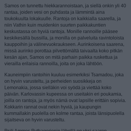
Samos on tunnettu hiekkarannoistaan, ja siellä onkin yli 40
rantaa, joiden vesi on puhdasta ja lämmintä aina
toukokuulta lokakuulle. Rantoja on kaikkialla saarella, ja
niin Vathin kuin muidenkin suurten paikkakuntien
keskustassa on hyviä rantoja. Monille rannoille pääsee
keskikesällä bussilla, ja monilla on palveluita ravintoloista
kauppoihin ja välinevuokraukseen. Aurinkoisena saarena,
missä aurinko porottaa pilvettömältä taivaalta koko pitkän
kesän ajan, Samos on mitä parhain paikka ruskettua ja
vierailla erilaisia rannoilla, joita on joka lähtöön.
Kauneimpiin rantoihin kuuluu esimerkiksi Tsamadou, joka
on hyvin varusteltu, ja perheiden suosikkeja on
Lemonakia, jossa sielläkin voi syödä ja viettää koko
päivän. Karlovassin kupeessa on useitakin eri poukamia,
joilla on rantoja, ja myös nämä ovat lapsille erittäin sopivia.
Kokkarin rannat ovat nekin hyviä, ja kaupungin
kummallakin puolella on kolme rantaa, joista länsipuolella
sijaitseva on hyvin varusteltu.
Psili Ammos Pythagorionin lähellä on yksi saaren