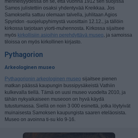
menneisyydessä on se, että vuonna 1912 sen suojissa
Samos julistettiin osaksi yhdentyvää Kreikkaa. Jos
Samoksella sattuu olemaan talvella, juhlitaan Agios
Spyridon -suojelupyhimystä vuosittain 12.12., ja tällöin
kirkossa tarjotaan yiorti-muhennosta. Kirkossa sijaitsee
myös
kirkollisiin asioihin perehdyttävä museo
, ja samoissa
tiloissa on myös kirkollinen kirjasto.
Pythagorion
Arkeologinen museo
Pythagorionin arkeologinen museo
sijaitsee pienen
matkan päässä kaupungin bussipysäkeistä Vathiin
kulkevalla tiellä. Tämä on uusi museo vuodelta 2010, ja
tähän nykyaikaiseen museoon on hyvä käydä
tutustumassa. Siellä on noin 3 000 esinettä, jotka löytyivät
muinaisesta Samoksen kaupungista saaren eteläosista.
Museo on avoinna ti-su klo 9-16.