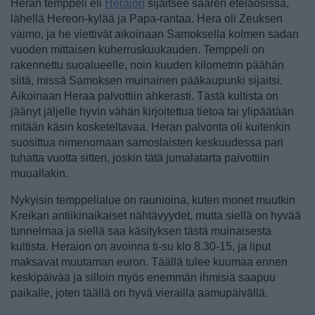
Heran temppeli eli
Heraion
sijaitsee saaren eteläosissa,
lähellä Hereon-kylää ja Papa-rantaa. Hera oli Zeuksen
vaimo, ja he viettivät aikoinaan Samoksella kolmen sadan
vuoden mittaisen kuherruskuukauden. Temppeli on
rakennettu suoalueelle, noin kuuden kilometrin päähän
siitä, missä Samoksen muinainen pääkaupunki sijaitsi.
Aikoinaan Heraa palvottiin ahkerasti. Tästä kultista on
jäänyt jäljelle hyvin vähän kirjoitettua tietoa tai ylipäätään
mitään käsin kosketeltavaa. Heran palvonta oli kuitenkin
suosittua nimenomaan samoslaisten keskuudessa pari
tuhatta vuotta sitten, joskin tätä jumalatarta palvottiin
muuallakin.
Nykyisin temppelialue on raunioina, kuten monet muutkin
Kreikan antiikinaikaiset nähtävyydet, mutta siellä on hyvää
tunnelmaa ja siellä saa käsityksen tästä muinaisesta
kultista. Heraion on avoinna ti-su klo 8.30-15, ja liput
maksavat muutaman euron. Täällä tulee kuumaa ennen
keskipäivää ja silloin myös enemmän ihmisiä saapuu
paikalle, joten täällä on hyvä vierailla aamupäivällä.