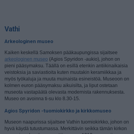
Vathi
Arkeologinen museo
Kaiken keskellä Samoksen pääkaupungissa sijaitsee
arkeologinen museo
(Agios Spyridon -aukio), johon on
pieni pääsymaksu. Täällä on esillä etenkin antiikinaikaisia
veistoksia ja saviastioita kuten muutakin keramiikkaa ja
myös työkaluja ja muuta muinaista esineistöä. Museoon on
kolmen euron pääsymaksu aikuisilta, ja liput ostetaan
museota vastapäätä olevasta modernista rakennuksesta.
Museo on avoinna ti-su klo 8.30-15.
Agios Spyridon -tuomiokirkko ja kirkkomuseo
Museon naapurissa sijaitsee Vathin tuomiokirkko, johon on
hyvä käydä tutustumassa. Merkittävin seikka tämän kirkon