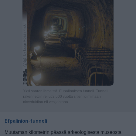
Yksi saaren ihmeistä, Eupalinoksen tunneli. Tunneli
rakennettiin reilut 2 500 vuotta sitten toimimaan
akveduktina eli vesijohtona.
Efpalinion-tunneli
Muutaman kilometrin päässä arkeologisesta museosta