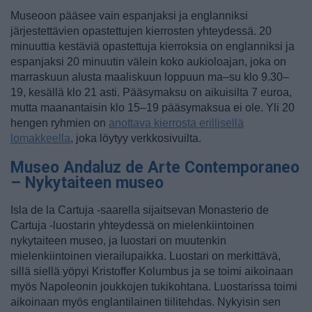
Museoon pääsee vain espanjaksi ja englanniksi
järjestettävien opastettujen kierrosten yhteydessä. 20
minuuttia kestäviä opastettuja kierroksia on englanniksi ja
espanjaksi 20 minuutin välein koko aukioloajan, joka on
marraskuun alusta maaliskuun loppuun ma–su klo 9.30–
19, kesällä klo 21 asti. Pääsymaksu on aikuisilta 7 euroa,
mutta maanantaisin klo 15–19 pääsymaksua ei ole. Yli 20
hengen ryhmien on
anottava kierrosta erillisellä
lomakkeella
, joka löytyy verkkosivuilta.
Museo Andaluz de Arte Contemporaneo
– Nykytaiteen museo
Isla de la Cartuja -saarella sijaitsevan Monasterio de
Cartuja -luostarin yhteydessä on mielenkiintoinen
nykytaiteen museo, ja luostari on muutenkin
mielenkiintoinen vierailupaikka. Luostari on merkittävä,
sillä siellä yöpyi Kristoffer Kolumbus ja se toimi aikoinaan
myös Napoleonin joukkojen tukikohtana. Luostarissa toimi
aikoinaan myös englantilainen tiilitehdas. Nykyisin sen