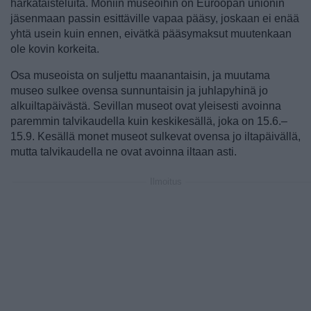
härkätaisteluita. Moniin museoihin on Euroopan unionin
jäsenmaan passin esittäville vapaa pääsy, joskaan ei enää
yhtä usein kuin ennen, eivätkä pääsymaksut muutenkaan
ole kovin korkeita.
Osa museoista on suljettu maanantaisin, ja muutama
museo sulkee ovensa sunnuntaisin ja juhlapyhinä jo
alkuiltapäivästä. Sevillan museot ovat yleisesti avoinna
paremmin talvikaudella kuin keskikesällä, joka on 15.6.–
15.9. Kesällä monet museot sulkevat ovensa jo iltapäivällä,
mutta talvikaudella ne ovat avoinna iltaan asti.
Ilmoitus