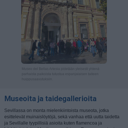
Museo del Bellas Artesia pidetään yleisesti yhtenä
parhaista paikoista tutustua espanjalaisen taiteen
huippusaavutuksiin.
Museoita ja taidegallerioita
Sevillassa on monta mielenkiintoista museota, jotka
esittelevät muinaislöytöjä, sekä vanhaa että uutta taidetta
ja Sevillalle tyypillisiä asioita kuten flamencoa ja