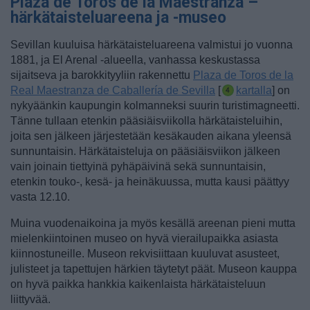
Plaza de Toros de la Maestranza –
härkätaisteluareena ja -museo
Sevillan kuuluisa härkätaisteluareena valmistui jo vuonna
1881, ja
El Arenal -alueella, vanhassa keskustassa
sijaitseva ja barokkityyliin rakennettu
Plaza de Toros de la
Real Maestranza de Caballería de Sevilla
[
kartalla
] on
nykyäänkin kaupungin kolmanneksi suurin turistimagneetti.
Tänne tullaan etenkin pääsiäisviikolla härkätaisteluihin,
joita sen jälkeen järjestetään kesäkauden aikana yleensä
sunnuntaisin.
Härkätaisteluja on pääsiäisviikon jälkeen
vain joinain tiettyinä pyhäpäivinä sekä sunnuntaisin,
etenkin touko-, kesä- ja heinäkuussa, mutta kausi päättyy
vasta 12.10.
Muina vuodenaikoina ja myös kesällä areenan pieni mutta
mielenkiintoinen museo on hyvä vierailupaikka asiasta
kiinnostuneille. Museon rekvisiittaan kuuluvat asusteet,
julisteet ja tapettujen härkien täytetyt päät. Museon kauppa
on hyvä paikka hankkia kaikenlaista härkätaisteluun
liittyvää.