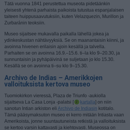
Tätä vuonna 1841 perustettua museota pidetäänkin
yleisesti yhtenä parhaista paikoista tutustua espanjalaisen
taiteen huippusaavutuksiin, kuten Velazquezin, Murillon ja
Zurbaránin teoksiin.
Museo sijaitsee mukavalla paikalla lähellä jokea ja
ydinkeskustan nähtävyyksiä. Se on maanantaisin kiinni, ja
avoinna hivenen erilaisin ajoin kesällä ja talvella.
Parhaiten se on avoinna 16.9.–15.6. ti–la klo 9–20.30, ja
sunnuntaisin ja pyhäpäivinä se suljetaan jo klo 15.30.
Kesällä se on avoinna ti–su klo 9–15.30.
Archivo de Indias – Amerikkojen
valloituksista kertova museo
Tuomiokirkon vieressä, Plaza de Triunfo -aukiolla
sijaitseva La Casa Lonja -palatsi [
kartalla
] on niin
sanotun Intian arkiston eli
Archivo de Indiasin
kotitalo.
Tämä pääsymaksuton museo ei kerro mitään Intiasta vaan
Amerikoista, jonne suuntautuneista retkistä ja valloituksista
se kertoo varsin kattavasti ja kiehtovasti.
Museossa on