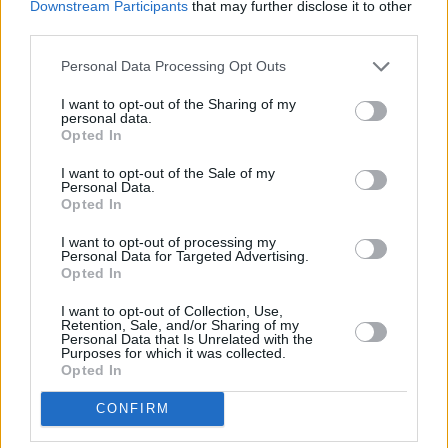
Downstream Participants
that may further disclose it to other
third parties.
Museo on avoinna päivittäin klo 10–19.00, ja lapset saavat
lippunsa 6 eurolla.
Personal Data Processing Opt Outs
Sivu jatkuu ilmoituksen jälkeen
I want to opt-out of the Sharing of my
personal data.
Opted In
I want to opt-out of the Sale of my
Personal Data.
Opted In
I want to opt-out of processing my
Personal Data for Targeted Advertising.
Opted In
I want to opt-out of Collection, Use,
Retention, Sale, and/or Sharing of my
Personal Data that Is Unrelated with the
Purposes for which it was collected.
Get Your Guide -sivustolta voit hankkia liput
Opted In
paikkoihin ja ajanvietteisiin Sevillassa
CONFIRM