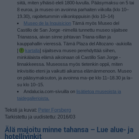
siitä, miten ylhäisö eleli 1800-luvulla. Pääsymaksu on 5 tai
8 euroa, ja museo on avoinna parhaiten viikolla (klo 10–
19.30), rajoitetummin viikonloppuisin (klo 10–14)
Museo de la Inquisicion
Tämä myös Museo del
Castillo de San Jorge -nimellä tunnettu museo sijaitsee
Trianassa, aivan sinne johtavan Triana-sillan ja
kauppahallin vieressä. Tämä Plaza del Altozano -aukiolla
[
kartalla
] sijaitseva museo perehdyttää siihen,
minkälaista elämä aikoinaan oli Castillo San Jorge -
linnakkeessa.
Museossa myös tietenkin oppii, miten
inkvisitio eteni ja vaikutti aikansa elämänmenoon. Museo
on pääsymaksuton, ja avoinna ma–pe klo 11–18.30 ja la–
su klo 10–15.
Andalucia.com-sivuilla on
lisätietoa museoista ja
taidegallerioista.
Teksti ja kuvat:
Peter Forsberg
Tarkistettu ja uudistettu: 2016/03
Älä majoitu minne tahansa – Lue alue- ja
hotellivinkit