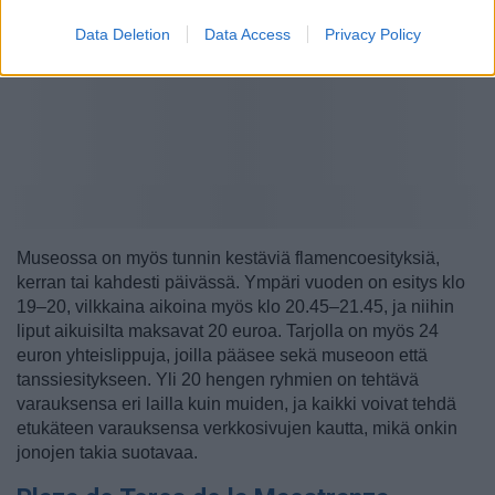
Data Deletion
Data Access
Privacy Policy
Museossa on myös tunnin kestäviä flamencoesityksiä,
kerran tai kahdesti päivässä. Ympäri vuoden on esitys klo
19–20, vilkkaina aikoina myös klo 20.45–21.45, ja niihin
liput aikuisilta maksavat 20 euroa. Tarjolla on myös 24
euron yhteislippuja, joilla pääsee sekä museoon että
tanssiesitykseen. Yli 20 hengen ryhmien on tehtävä
varauksensa eri lailla kuin muiden, ja kaikki voivat tehdä
etukäteen varauksensa verkkosivujen kautta, mikä onkin
jonojen takia suotavaa.