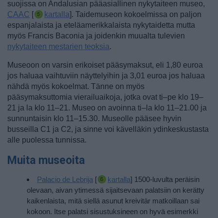
suojissa on
Andalusian pääasiallinen nykytaiteen museo,
CAAC
[
kartalla
].
Taidemuseon kokoelmissa on paljon
espanjalaista ja eteläamerikkalaista nykytaidetta mutta
myös Francis Baconia ja joidenkin muualta tulevien
nykytaiteen mestarien teoksia
.
Museoon on varsin erikoiset pääsymaksut, eli 1,80 euroa
jos haluaa vaihtuviin näyttelyihin ja 3,01 euroa jos haluaa
nähdä myös kokoelmat. Tänne on myös
pääsymaksuttomia vierailuaikoja, jotka ovat ti–pe klo 19–
21 ja la klo 11–21. Museo on avoinna ti–la klo 11–21.00 ja
sunnuntaisin klo 11–15.30. Museolle pääsee hyvin
busseilla C1 ja C2, ja sinne voi kävelläkin ydinkeskustasta
alle puolessa tunnissa.
Muita museoita
Palacio de Lebrija
[
kartalla
] 1500-luvulta peräisin
olevaan, aivan ytimessä sijaitsevaan palatsiin on kerätty
kaikenlaista, mitä siellä asunut kreivitär matkoillaan sai
kokoon.
Itse palatsi sisustuksineen on hyvä esimerkki