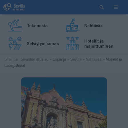
Tekemistä
Nähtävää
Hotellit ja
Selviytymisopas
majoittuminen
Sijaintisi:
Sivuston etusivu
»
Espanja
»
Sevilla
»
Nähtävää
» Museot ja
taidegalleriat