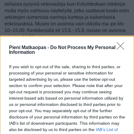
sellaisia pysyviä vetonauloja kuin Kolumbuksen lokikirjat
mutta myös vaihtuvia näyttelyitä, jotka saattavat tuoda esiin
arkistojen uumenista vanhoja karttoja ja kaikenlaisia
erikoisuuksia. Museo on avoinna vain viikolla ma–pe klo
10–15.00. Keskikesällä eli 15.6.–15.9. museo on avoinna
vain klo 14.30 asti.
Pieni Matkaopas -
Do Not Process My Personal
Museo del Baile Flamenco – Flamenco-
Information
museo
If you wish to opt-out of the sale, sharing to third parties, or
Sevilla on Andalusian kuuluisin flamencokaupunki, ja
processing of your personal or sensitive information for
siellä jos missä kannattaa tutustua tämän tanssin
targeted advertising by us, please use the below opt-out
historiaan ja nykypäivään.
Museo del Baile Flamenco
section to confirm your selection. Please note that after your
[
kartalla
] on flamencoon pureutuva museo. Se on
opt-out request is processed you may continue seeing
uudehko, kuuluisan flamencotanssijan eli Christina
interest-based ads based on personal information utilized by
Hoyoksen perustama vierailupaikka, johon on 10 euron
us or personal information disclosed to third parties prior to
pääsymaksu ja jossa voi tutustua kolmessa kerroksessa
your opt-out. You may separately opt-out of the further
olevaan materiaaliin.
Mielenkiintoisia ovat flamencoasuja
disclosure of your personal information by third parties on the
esittelevät näyttelytilat. Museossa on myös kaikenlaisia
IAB’s list of downstream participants. This information may
erikoistapahtumia, kuten flamencokursseja ja -esityksiä, ja
also be disclosed by us to third parties on the
IAB’s List of
sen putiikissa on hyvä käväistä sielläkin.