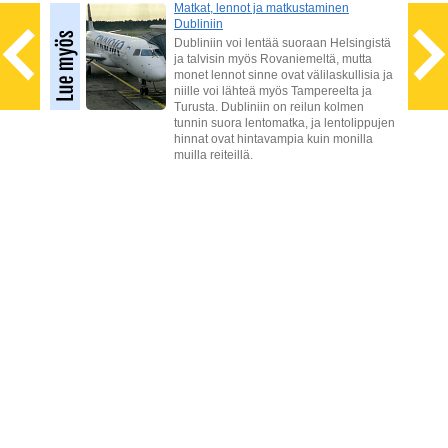
Matkat, lennot ja matkustaminen
Dubliniin
 mitä
ojen
Dubliniin voi lentää suoraan Helsingistä
ja talvisin myös Rovaniemeltä, mutta
monet lennot sinne ovat välilaskullisia ja
niille voi lähteä myös Tampereelta ja
Turusta. Dubliniin on reilun kolmen
tunnin suora lentomatka, ja lentolippujen
hinnat ovat hintavampia kuin monilla
muilla reiteillä.