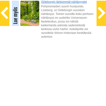
Göteborgin tärkeimmät nähtävyydet
kki
Pohjoismaiden suurin huvipuisto,
Liseberg, on Göteborgin suosituin
nähtävyys. Toinen suosittu koko perheen
i,
nähtävyys on uudehko Universeum-
tiedekeskus, jossa voi nähdä
kaikenlaista aidoista sademetsistä
tankissa uiviin haihin. Autoilijoille voi
suositella Volvon historiaan keskittyvää
automus