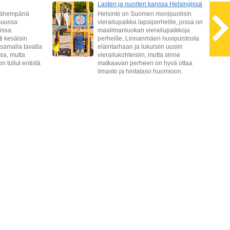
Lasten ja nuorten kanssa Helsingissä
 lähempänä
Helsinki on Suomen monipuolisin
muussa
vierailupaikka lapsiperheille, jossa on
ssa.
maailmanluokan vierailupaikkoja
ti kesäisin
perheille, Linnanmäen huvipuistosta
 samalla tavalla
eläintarhaan ja lukuisiin uusiin
sa, mutta
vierailukohteisiin, mutta sinne
n tullut entistä
matkaavan perheen on hyvä ottaa
ilmasto ja hintataso huomioon.