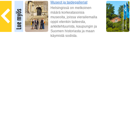
Museot ja taidegalleriat
Helsingissä on melkoinen
määrä korkeatasoisia
tei
museoita, joissa vierailemalla
olat,
oppii etenkin taiteesta,
gissa
arkkitehtuurista, kaupungin ja
Suomen historiasta ja maan
käymistä sodista.