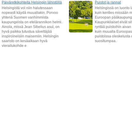
Päiväretkikohteita Helsingin lähistöllä
Puistot ja rannat
Helsingistä voi niin halutessaan
Helsingissä on luonto
nopeasti käydä muuallakin. Porvoo
kuin kenties missään 
yhtenä Suomen vanhimmista
Euroopan pääkaupungi
kaupungeista on etelärannikon helmi.
Kaupunkilaiset eivät sil
Ainola, missä Jean Sibelius asui, on
ryntää puistoihin aivan
hyvä paikka tutustua säveltäjää
kuin muualla Euroopas
inspiroineisiin maisemiin. Helsingin
puistoissa oleskelusta o
saaristo on kesäaikaan hyvä
suositumpaa.
vierailukohde e