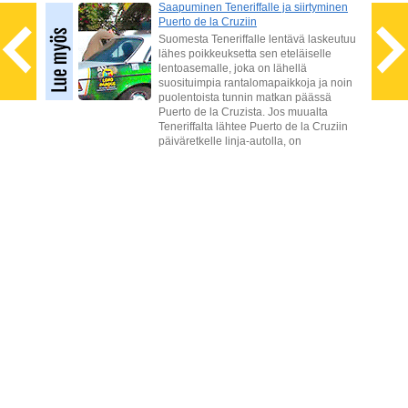
et
Saapuminen Teneriffalle ja siirtyminen
Puerto de la Cruziin
sa on
Suomesta Teneriffalle lentävä laskeutuu
 ja
lähes poikkeuksetta sen eteläiselle
lentoasemalle, joka on lähellä
Senora
suosituimpia rantalomapaikkoja ja noin
puolentoista tunnin matkan päässä
Puerto de la Cruzista. Jos muualta
Teneriffalta lähtee Puerto de la Cruziin
päiväretkelle linja-autolla, on