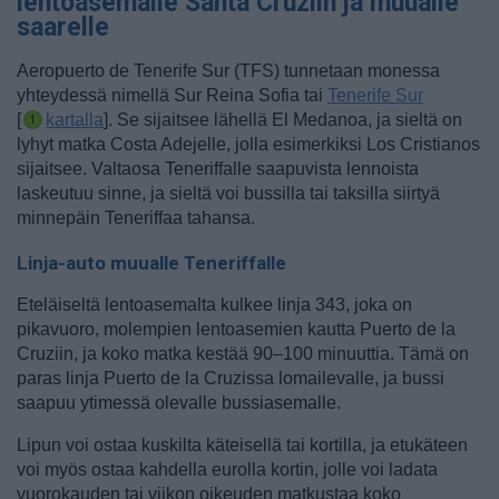
lentoasemalle Santa Cruziin ja muualle
saarelle
Aeropuerto de Tenerife Sur (TFS) tunnetaan monessa
yhteydessä nimellä Sur Reina Sofia tai
Tenerife Sur
[
kartalla
].
Se sijaitsee lähellä El Medanoa, ja sieltä on
lyhyt matka Costa Adejelle, jolla esimerkiksi Los Cristianos
sijaitsee. Valtaosa Teneriffalle saapuvista lennoista
laskeutuu sinne, ja sieltä voi bussilla tai taksilla siirtyä
minnepäin Teneriffaa tahansa.
Linja-auto muualle Teneriffalle
Eteläiseltä lentoasemalta kulkee linja 343, joka on
pikavuoro, molempien lentoasemien kautta Puerto de la
Cruziin, ja koko matka kestää 90–100 minuuttia. Tämä on
paras linja Puerto de la Cruzissa lomailevalle, ja bussi
saapuu ytimessä olevalle bussiasemalle.
Lipun voi ostaa kuskilta käteisellä tai kortilla, ja etukäteen
voi myös ostaa kahdella eurolla kortin, jolle voi ladata
vuorokauden tai viikon oikeuden matkustaa koko