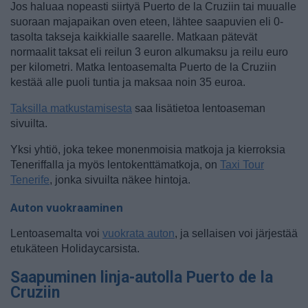
Jos haluaa nopeasti siirtyä Puerto de la Cruziin tai muualle
suoraan majapaikan oven eteen, lähtee saapuvien eli 0-
tasolta takseja kaikkialle saarelle. Matkaan pätevät
normaalit taksat eli reilun 3 euron alkumaksu ja reilu euro
per kilometri. Matka lentoasemalta Puerto de la Cruziin
kestää alle puoli tuntia ja maksaa noin 35 euroa.
Taksilla matkustamisesta
saa lisätietoa lentoaseman
sivuilta.
Yksi yhtiö, joka tekee monenmoisia matkoja ja kierroksia
Teneriffalla ja myös lentokenttämatkoja, on
Taxi Tour
Tenerife
, jonka sivuilta näkee hintoja.
Auton vuokraaminen
Lentoasemalta voi
vuokrata auton
, ja sellaisen voi järjestää
etukäteen Holidaycarsista.
Saapuminen linja-autolla Puerto de la
Cruziin