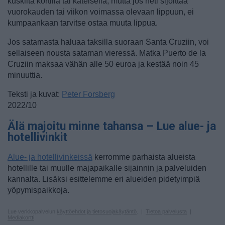
kuskilta kortilla tai käteisellä, mutta jos heti sijoittaa
vuorokauden tai viikon voimassa olevaan lippuun, ei
kumpaankaan tarvitse ostaa muuta lippua.
Jos satamasta haluaa taksilla suoraan Santa Cruziin, voi
sellaiseen nousta sataman vieressä. Matka Puerto de la
Cruziin maksaa vähän alle 50 euroa ja kestää noin 45
minuuttia.
Teksti ja kuvat:
Peter Forsberg
2022/10
Älä majoitu minne tahansa – Lue alue- ja
hotellivinkit
Alue- ja hotellivinkeissä
kerromme parhaista alueista
hotellille tai muulle majapaikalle sijainnin ja palveluiden
kannalta. Lisäksi esittelemme eri alueiden pidetyimpiä
yöpymispaikkoja.
Lue verkkopalvelun
käyttöehdot ja tietosuojakäytäntö
. |
Tietoa palvelusta
|
Mediakortti