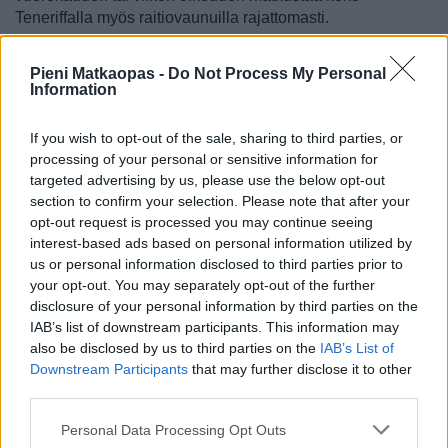
Teneriffalla myös raitiovaunuilla rajattomasti.
Tietoa busseista saa sekä
lentoaseman sivuilta
että Titsan
Pieni Matkaopas -
Do Not Process My Personal
eli
Teneriffan bussiyhtiön sivuilta
Information
Taksikyyti muualle Teneriffalle
If you wish to opt-out of the sale, sharing to third parties, or
Lähtevien puolelta 0-tasolta voi siirtyä taksiin, jolla voi
processing of your personal or sensitive information for
matkustaa Puerto de la Cruziin tai minne tahansa
targeted advertising by us, please use the below opt-out
Teneriffalle nopeammin kuin usein pysähtelevillä busseilla.
section to confirm your selection. Please note that after your
Matkaa Puerto de la Cruziin on 90 kilometriä, matka kestää
opt-out request is processed you may continue seeing
yleensä noin 70 minuuttia ja maksaa noin 110 euroa.
interest-based ads based on personal information utilized by
us or personal information disclosed to third parties prior to
Tarkan hinnan
voi lentoasemalta määränpäähän tarkastaa
your opt-out. You may separately opt-out of the further
taksiyhtiön sivuilta. Taksi kannattaa tilata hyvissä ajoin
disclosure of your personal information by third parties on the
etukäteen, sillä ajoittain niihin on menijöitä ruuhkaksi asti.
IAB’s list of downstream participants. This information may
also be disclosed by us to third parties on the
IAB’s List of
Yksi yhtiö, jolla on lentoasemilta kilpailukykyisiä hintoja
Downstream Participants
that may further disclose it to other
Santa Cruziin, on
Taxi Tour Tenerife
.
third parties.
Auton vuokraaminen
Personal Data Processing Opt Outs