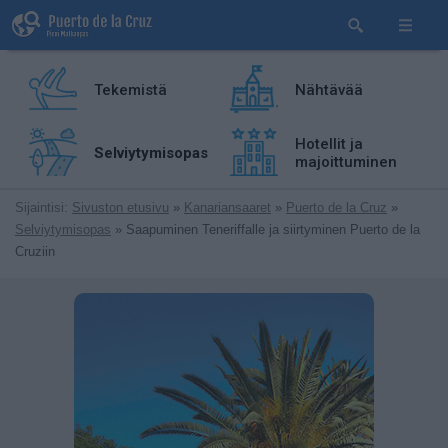
Tekemistä
Nähtävää
Hotellit ja
Selviytymisopas
majoittuminen
Sijaintisi:
Sivuston etusivu
»
Kanariansaaret
»
Puerto de la Cruz
»
Selviytymisopas
» Saapuminen Teneriffalle ja siirtyminen Puerto de la
Cruziin