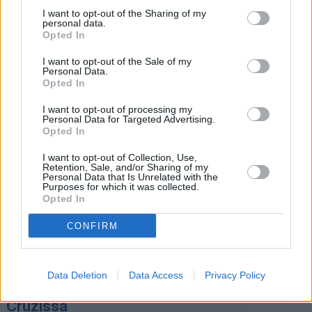
Teneriffan eteläiseltä lentoasemalta voi vuokrata auton
I want to opt-out of the Sharing of my
personal data.
käyttöönsä vaikka koko loman ajaksi. Jos sieltä haluaa
Opted In
vuokrata auton, sellaista voi katsella ja vilkkaalla
Teneriffalla sen voi tilata etukäteen
Holidaycarsin sivuilta
.
I want to opt-out of the Sale of my
Personal Data.
Opted In
Sivu jatkuu ilmoituksen jälkeen
I want to opt-out of processing my
Personal Data for Targeted Advertising.
Opted In
I want to opt-out of Collection, Use,
Retention, Sale, and/or Sharing of my
Personal Data that Is Unrelated with the
Purposes for which it was collected.
Opted In
CONFIRM
Get Your Guide -sivustolta voit hankkia liput
Data Deletion
Data Access
Privacy Policy
paikkoihin ja ajanvietteisiin Puerto de La
Cruzissa