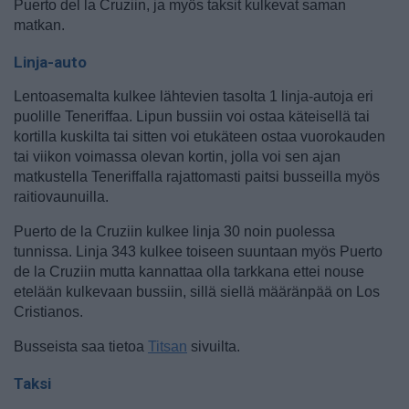
Puerto del la Cruziin, ja myös taksit kulkevat saman
matkan.
Linja-auto
Lentoasemalta kulkee lähtevien tasolta 1 linja-autoja eri
puolille Teneriffaa. Lipun bussiin voi ostaa käteisellä tai
kortilla kuskilta tai sitten voi etukäteen ostaa vuorokauden
tai viikon voimassa olevan kortin, jolla voi sen ajan
matkustella Teneriffalla rajattomasti paitsi busseilla myös
raitiovaunuilla.
Puerto de la Cruziin kulkee linja 30 noin puolessa
tunnissa. Linja 343 kulkee toiseen suuntaan myös Puerto
de la Cruziin mutta kannattaa olla tarkkana ettei nouse
etelään kulkevaan bussiin, sillä siellä määränpää on Los
Cristianos.
Busseista saa tietoa
Titsan
sivuilta.
Taksi