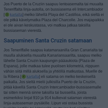
Jos Puerto de la Cruziin saapuu lentoasemalta tai muualta
Teneriffalta linja-autolla, on bussiasema eli Intercambiador
[
kartalla
] melko lähellä Playa del Castilloa, eikä sieltä ei
ole pitkä kävelymatka Plaza del Charcolle. Jos majapaikka
ei ole aivan keskustassa, voi matkaa jatkaa taksilla
bussiaseman vierestä.
Saapuminen Santa Cruzin satamaan
Jos Teneriffalle saapuu katamaraanilla Gran Canarialta tai
muulla aluksella muualta Kanariansaarilta, saapuu melko
lähelle Santa Cruzin kaupungin pääaukiota (Plaza de
Espana), jolle matkaa tulee puolisen kilometriä, riippuen
vähän siitä millä aluksella ja yhtiöllä matkustaa.
Muelle de
la Ribera [
kartalla
] eli satama on melko keskeisellä
paikalla.
Jos sieltä mielii julkisilla Puerto de la Cruziin,
pitää kävellä Santa Cruzin Intercambiador-bussiasemalle
tai sitten mennä sinne taksilla tai busseilla, joista
esimerkiksi linjat 910 ja 914 kulkevat sataman vierestä
linja-autoaseman pysäkille. Lipun voi ostaa bussista