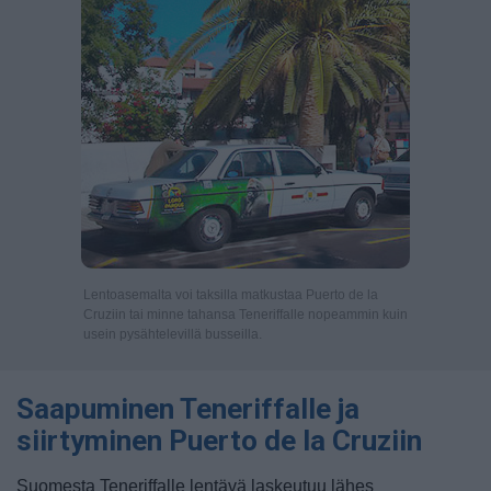
Lentoasemalta voi taksilla matkustaa Puerto de la
Cruziin tai minne tahansa Teneriffalle nopeammin kuin
usein pysähtelevillä busseilla.
Saapuminen Teneriffalle ja
siirtyminen Puerto de la Cruziin
Suomesta Teneriffalle lentävä laskeutuu lähes