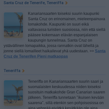
Santa Cruz de Tenerife, Teneriffa
Kanariansaarten toiseksi suurin kaupunki
Santa Cruz on erinomainen, mieleenpainuva
lomakohde. Kaupunki on suuri eikä
valtavassa turistien suosiossa, niin että siellä
pääsee kokemaan elävän espanjalaisen
kaupungin tunnelmaa. Santa Cruz on
ystävällinen lomapaikka, jossa rannatkin ovat lähellä ja
jonne siellä lomailleet haikailevat yhä uudestaan. >>
Santa
Cruz de Tenerifen Pieni matkaopas
Teneriffa
Teneriffa on Kanariansaarten suurin saari ja
suomalaisten keskuudessa niiden toiseksi
suosituin matkakohde Gran Canarian saaren
jälkeen. Teneriffa tunnetaan "ikuisen kevään
saarena", sillä etenkin sen pohjoisosissa on
aina vehreää eivätkä kesätkään ole aina