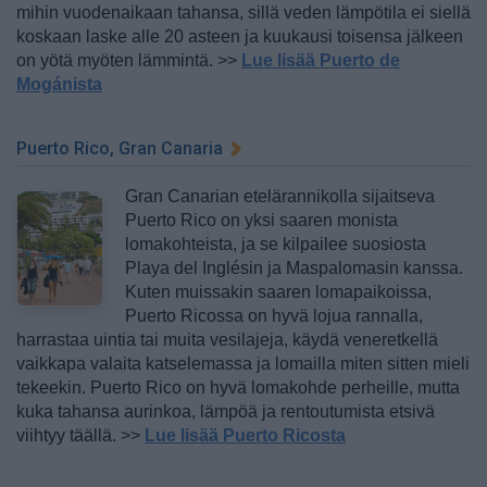
mihin vuodenaikaan tahansa, sillä veden lämpötila ei siellä
koskaan laske alle 20 asteen ja kuukausi toisensa jälkeen
on yötä myöten lämmintä. >>
Lue lisää Puerto de
Mogánista
Puerto Rico, Gran Canaria
Gran Canarian etelärannikolla sijaitseva
Puerto Rico on yksi saaren monista
lomakohteista, ja se kilpailee suosiosta
Playa del Inglésin ja Maspalomasin kanssa.
Kuten muissakin saaren lomapaikoissa,
Puerto Ricossa on hyvä lojua rannalla,
harrastaa uintia tai muita vesilajeja, käydä veneretkellä
vaikkapa valaita katselemassa ja lomailla miten sitten mieli
tekeekin. Puerto Rico on hyvä lomakohde perheille, mutta
kuka tahansa aurinkoa, lämpöä ja rentoutumista etsivä
viihtyy täällä. >>
Lue lisää Puerto Ricosta