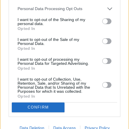
Playa del Inglés, Gran Canaria
Personal Data Processing Opt Outs
Gran Canarian etelärannikko on 70-luvulta
I want to opt-out of the Sharing of my
personal data.
lähtien vetänyt puoleensa suomalaisia, ja
Opted In
edelleenkin edulliset hinnat ja talviöinäkin
lämpiminä pysyttelevät ilmat ovat sen
I want to opt-out of the Sale of my
Personal Data.
vetonauloja. Playa del Inglésissä on hyvä
Opted In
ottaa aurinkoa, uida, harrastaa tai sitten vain
ladata akkuja. Mikäli lomaan haluaa yhdistää kulttuuria ja
I want to opt-out of processing my
nähtävyyksiä, sijaitsee Las Palmas alle tunnin
Personal Data for Targeted Advertising.
Opted In
bussimatkan päässä. Playa del Inglés on erityisen sopiva
matkakohde perheille, varttuneille pariskunnille ja niille,
I want to opt-out of Collection, Use,
jotka haluavat lämpimään ja takuuvarmasti aurinkoiseen
Retention, Sale, and/or Sharing of my
Personal Data that Is Unrelated with the
paikkaan. >>
Lue lisää Playa del Inglésistä
Purposes for which it was collected.
Opted In
Puerto de la Cruz, Teneriffa
CONFIRM
Teneriffan miellyttävimmän turistipaikan
maineessa oleva Puerto de la Cruz on
Data Deletion
Data Access
Privacy Policy