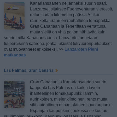
Kanariansaarten neljänneksi suurin saari,
Lanzarote, sijaitsee Fuerteventuran vieressä,
reilun sadan kilometrin päässä Afrikan
rannikolta. Saari on rauhallinen lomapaikka
Gran Canariaan ja Teneriffaan verrattuna,
mutta siellä on yhtä paljon nähtävää kuin
suurimmilla Kanariansaarilla. Lanzarote tunnetaan
tuliperäisenä saarena, jonka lukuisat tulivuorenpurkaukset
ovat muovanneet erikoiseksi. >>
Lanzaroten Pieni
matkaopas
Las Palmas, Gran Canaria
Gran Canarian ja Kanariansaarten suurin
kaupunki Las Palmas on kaikin tavoin
ihanteellinen lomakaupunki: lämmin,
aurinkoinen, mielenkiintoinen, rento mutta
silti autenttinen espanjalainen suurkaupunki.
Espanjan kaupunkien joukossa se kuuluu
suurimpien joukkoon. Kaupunki on laaja ja Espanjan