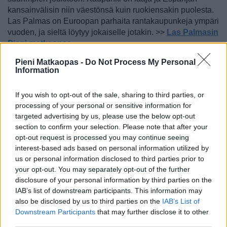
kansainvälisin niin väestönsä kuin ruokiensakin puolesta.
Las Palmas on Euroopan parhaita rantakaupunkeja ympäri
vuoden, ja sieltä löytyy jokaiselle jotakin. >>
Las Palmasin
Pieni matkaopas
Pieni Matkaopas -
Do Not Process My Personal
Information
Maspalomas, Gran Canaria
If you wish to opt-out of the sale, sharing to third parties, or
Gran Canarian etelärannikko on jo
processing of your personal or sensitive information for
kymmenien vuosien ajan ollut suomalaisten
targeted advertising by us, please use the below opt-out
suosikkipaikkoja nauttia auringosta. Saaren
section to confirm your selection. Please note that after your
aurinkoiselle Costa Canaria -etelärannikolle
opt-out request is processed you may continue seeing
ihmisiä vetävät myös hienohiekkaiset rannat,
interest-based ads based on personal information utilized by
joista Maspalomasin dyynit ovat
us or personal information disclosed to third parties prior to
unohtumattomimmat. Maspalomasissa on hyvä ottaa
your opt-out. You may separately opt-out of the further
aurinkoa, uida, harrastaa tai sitten vain levätä. Mikäli
disclosure of your personal information by third parties on the
lomaan haluaa yhdistää kulttuuria ja huippuluokan
IAB’s list of downstream participants. This information may
nähtävyyksiä, sijaitsee Las Palmas alle tunnin
also be disclosed by us to third parties on the
IAB’s List of
bussimatkan päässä. >>
Lue lisää Maspalomasista
Downstream Participants
that may further disclose it to other
third parties.