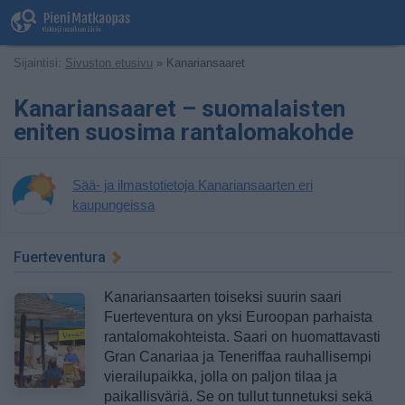
Sijaintisi:
Sivuston etusivu
» Kanariansaaret
Kanariansaaret – suomalaisten
eniten suosima rantalomakohde
Sää- ja ilmastotietoja Kanariansaarten eri
kaupungeissa
Fuerteventura
Kanariansaarten toiseksi suurin saari
Fuerteventura on yksi Euroopan parhaista
rantalomakohteista. Saari on huomattavasti
Gran Canariaa ja Teneriffaa rauhallisempi
vierailupaikka, jolla on paljon tilaa ja
paikallisväriä. Se on tullut tunnetuksi sekä