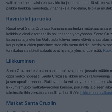
valikoima kaikenlaisia elintarvikkeita ja juomia. Lähellä sijaits
paikka hankkia mausteita, vihanneksia, hedelmiä, leipiä ja muitaki
Ravintolat ja ruoka
Ruoat ovat Santa Cruzissa Kanariansaartenkin mittakaavassa erinoma
kaikkialla olevilla terasseilla halutessaan yömyöhään. Santa Cruzi
Espanjasta ja etenkin Galiciasta tulevia mereneläviä ja aasialaisia
kaupungin ruokien parhaimmistoa niin menu del dia -ateriakokonais
tonnikalaa sisältävät salaatit ovat hyviä ja yleisiä. Lue lisää:
Ruoka
Liikkuminen
Santa Cruz on keskustan osalta mukava, joskin jossain määrin mä
oppii melko nopeasti. Santa Cruzissa liikkuu myös raitiovaunuja ja
ja sen upealle rannalle. Raitiovaunulla voi siirtyä keskustankin a
liikkumismuoto matkatavaroiden kanssa, porukalla ja öiseen aika
taksimatkoihin verrattuna edullisia. Lue lisää:
Liikkuminen paikast
Matkat Santa Cruziin