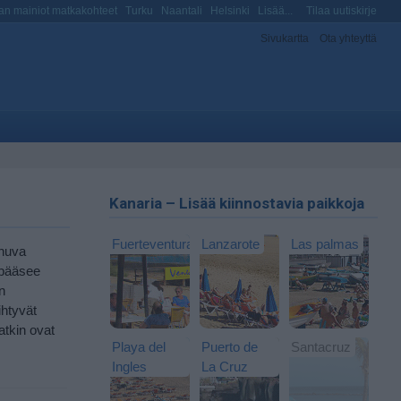
n mainiot matkakohteet
Turku
Naantali
Helsinki
Lisää...
Tilaa uutiskirje
Sivukartta
Ota yhteyttä
Kanaria – Lisää kiinnostavia paikkoja
Fuerteventura
Lanzarote
Las palmas
inuva
 pääsee
n
ihtyvät
atkin ovat
Playa del
Puerto de
Santacruz
Ingles
La Cruz