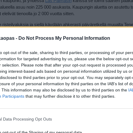
in kaupunki, ja yhdessä
Las Palmasin
kanssa se toimii saarten pääk
alueella asuu noin 225 000 asukasta. Kaupungin aluetta on asutettu to
elivät tienoolla jo 2 000 vuotta sitten.
 risteilyaluksia ja siellä käydään ahkerasti päiväretkellä muualta Tener
uolelta maaliskuun loppuun ja keskikesä, jolloin mannerespanjalaiset
un laskiaiskarnevaalit ovat suuri juhla, ei tällöin kaupunkiin ole kui
kaopas -
Do Not Process My Personal Information
fan osista. Tällöin on kuitenkin varmuuden vuoksi hyvä varata hotellih
sta.
to opt-out of the sale, sharing to third parties, or processing of your per
formation for targeted advertising by us, please use the below opt-out s
r selection. Please note that after your opt-out request is processed y
eing interest-based ads based on personal information utilized by us or
maamerkkinä toimii Espanjan sisällissodan uhreja kunnioittava muis
disclosed to third parties prior to your opt-out. You may separately opt-
 kaupungin elämän keskus. Kaupungin suosituimpia nähtävyyksiä on Te
losure of your personal information by third parties on the IAB’s list of
museo (Calle Fuente Morales), joka sijaitsee lähellä Plaza de España
. This information may also be disclosed by us to third parties on the
IA
sasukkaitten eli guanchejen muumioita ja pääkalloja.
Participants
that may further disclose it to other third parties.
sa yhteensä, ja sen museot ovat taidegallerioiden johdolla saaren 
oilmalavoillakin, ja viimeistä huutoa arkkitehtuuriltaan oleva Auditori
rokkiin.
l Data Processing Opt Outs
o opt-out of the Sharing of my personal data.