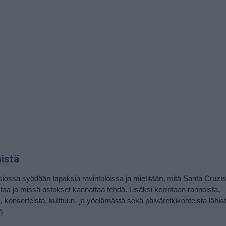
istä
iossa syödään tapaksia ravintoloissa ja mietitään, mitä Santa Cruzi
taa ja missä ostokset kannattaa tehdä. Lisäksi kerrotaan rannoista,
 konserteista, kulttuuri- ja yöelämästä sekä päiväretkikohteista lähist
ä