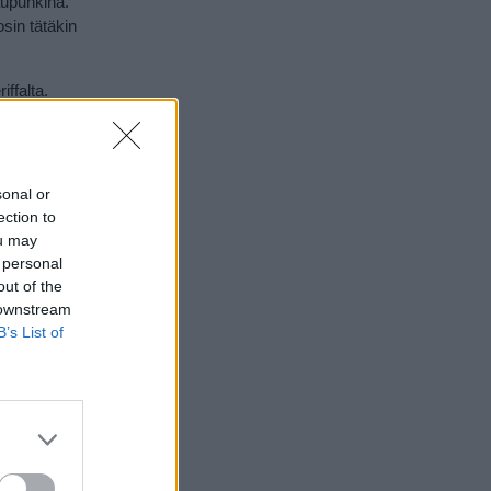
aupunkina.
sin tätäkin
iffalta.
 vierailevat
tenkaan
uone tai
sonal or
ection to
ou may
 personal
tomerkki ja
out of the
neriffan
 downstream
a. Monet
B’s List of
parhaita.
o de