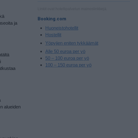
Linkit ovat hotellipalvelun mainoslinkkejä.
ekä
Booking.com
seoita ja
Huoneistohotellit
Hostellit
Yöpyjien eniten tykkäämät
Alle 50 euroa per yö
tältä
50 – 100 euroa per yö
i
100 – 150 euroa per yö
atkustaa
a
en alueiden