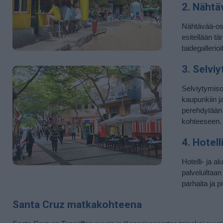
2. Nähtä
Nähtävää-osi
esitellään t
taidegallerio
3. Selvi
Selviytymis
kaupunkiin ja
perehdytään 
kohteeseen
4. Hotel
Hotelli- ja a
palveluiltaan
parhaita ja 
Santa Cruz matkakohteena