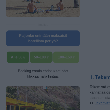
Ilmoitus
Paljonko enintään maksaisit
hotellista per yö?
Alle 50 €
50–100 €
100–150 €
Booking.comin ehdotukset näet
klikkaamalla hintaa.
1. Tekem
Tekemistä-os
kannattaa os
tapahtumista,
>>
Tekemist