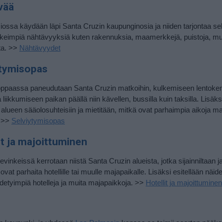
vää
ossa käydään läpi Santa Cruzin kaupunginosia ja niiden tarjontaa s
ärkeimpiä nähtävyyksiä kuten rakennuksia, maamerkkejä, puistoja, mu
ita. >>
Nähtävyydet
ytymisopas
oppaassa paneudutaan Santa Cruzin matkoihin, kulkemiseen lentoken
 liikkumiseen paikan päällä niin kävellen, bussilla kuin taksilla. Lisäks
alueen sääolosuhteisiin ja mietitään, mitkä ovat parhaimpia aikoja m
. >>
Selviytymisopas
lit ja majoittuminen
luevinkeissä kerrotaan niistä Santa Cruzin alueista, jotka sijainniltaan j
 ovat parhaita hotellille tai muulle majapaikalle. Lisäksi esitellään näid
pidetyimpiä hotelleja ja muita majapaikkoja. >>
Hotellit ja majoittuminen