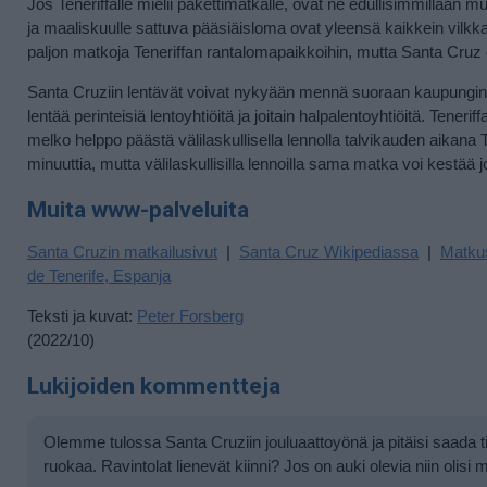
Jos Teneriffalle mielii pakettimatkalle, ovat ne edullisimmillaan m
ja maaliskuulle sattuva pääsiäisloma ovat yleensä kaikkein vilkka
paljon matkoja Teneriffan rantalomapaikkoihin, mutta Santa Cruz
Santa Cruziin lentävät voivat nykyään mennä suoraan kaupungin läh
lentää perinteisiä lentoyhtiöitä ja joitain halpalentoyhtiöitä. Tener
melko helppo päästä välilaskullisella lennolla talvikauden aikana T
minuuttia, mutta välilaskullisilla lennoilla sama matka voi kestää
Muita www-palveluita
Santa Cruzin matkailusivut
|
Santa Cruz Wikipediassa
|
Matkus
de Tenerife, Espanja
Teksti ja kuvat:
Peter Forsberg
(2022/10)
Lukijoiden kommentteja
Olemme tulossa Santa Cruziin jouluaattoyönä ja pitäisi saada t
ruokaa. Ravintolat lienevät kiinni? Jos on auki olevia niin olisi