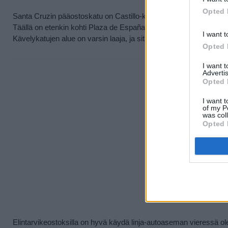
Opted 
Santa Cruzin pääostoskatu on Castillo-kävelykatu, jonka sivu- ja 
Täällä on etenkin kohti Plaza de Españaa mentäessä ja Plaza de 
I want t
Kävelykatujen alue on varsin laaja, ja sitä kannattaa muulloin kuin 
Opted 
Teksti 
I want 
Advertis
Opted 
I want t
of my P
was col
Opted 
Elintarvikeostoksilla on hyvä käydä linja-autoaseman vieressä o