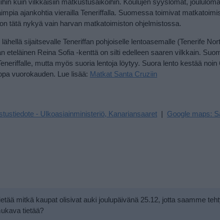
uihin kuin vilkkaisiin matkustusaikoihin. Koulujen syyslomat, joululoma
impia ajankohtia vierailla Teneriffalla. Suomessa toimivat matkatoimi
 on tätä nykyä vain harvan matkatoimiston ohjelmistossa.
ellä sijaitsevalle Teneriffan pohjoiselle lentoasemalle (Tenerife Nort
iffan eteläinen Reina Sofia -kenttä on silti edelleen saaren vilkkain. Su
eneriffalle, mutta myös suoria lentoja löytyy. Suora lento kestää noin 
 jopa vuorokauden. Lue lisää:
Matkat Santa Cruziin
tustiedote - Ulkoasiainministeriö, Kanariansaaret
|
Google maps: S
ietää mitkä kaupat olisivat auki joulupäivänä 25.12, jotta saamme teh
 mukava tietää?