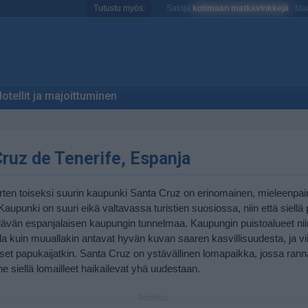
Tutustu myös:
Satoja
kotimaan matkavinkkejä
Maa
otellit ja majoittuminen
ruz de Tenerife, Espanja
ten toiseksi suurin kaupunki Santa Cruz on erinomainen, mieleenpa
aupunki on suuri eikä valtavassa turistien suosiossa, niin että siellä
vän espanjalaisen kaupungin tunnelmaa. Kaupungin puistoalueet nii
a kuin muuallakin antavat hyvän kuvan saaren kasvillisuudesta, ja vi
aiset papukaijatkin. Santa Cruz on ystävällinen lomapaikka, jossa rann
nne siellä lomailleet haikailevat yhä uudestaan.
Ilmoitus