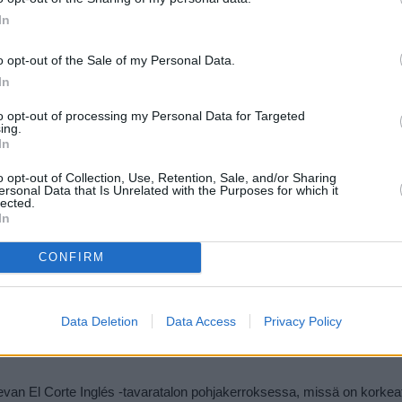
In
lähikadut ovat nekin hyviä shoppailukatuja, etenkin Calle Pilar ja Cal
la Candelaria -aukiolla suuria myymälöitä. Täällä on myös pienempiä 
o opt-out of the Sale of my Personal Data.
iltapäivän siestan aikoihin kierrellä.
In
jatkuu ilmoituksen jälkeen
to opt-out of processing my Personal Data for Targeted
ing.
In
o opt-out of Collection, Use, Retention, Sale, and/or Sharing
ersonal Data that Is Unrelated with the Purposes for which it
lected.
In
CONFIRM
Data Deletion
Data Access
Privacy Policy
levan El Corte Inglés -tavaratalon pohjakerroksessa, missä on korke