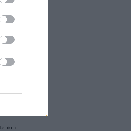
le San Jose.
putiikkeja.
atasoinen