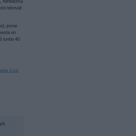
, hiihtoloma
stot tekevät
e), jonne
omesta on
6 tuntia 40
anta Cruz
tyä