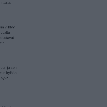
on paras
in viihtyy
muualta
 edustavat
ein
uuri ja sen
esin kylään
n hyvä