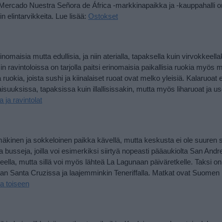
eva Mercado Nuestra Señora de África -markkinapaikka ja -kauppahalli 
n elintarvikkeita. Lue lisää:
Ostokset
isia mutta edullisia, ja niin aterialla, tapaksella kuin virvokkeellak
n ravintoloissa on tarjolla paitsi erinomaisia paikallisia ruokia myös 
 ruokia, joista sushi ja kiinalaiset ruoat ovat melko yleisiä. Kalaruoat
uuksissa, tapaksissa kuin illallisissakin, mutta myös liharuoat ja us
 ja ravintolat
kinen ja sokkeloinen paikka kävellä, mutta keskusta ei ole suuren s
 busseja, joilla voi esimerkiksi siirtyä nopeasti pääaukiolta San Andr
lueella, mutta sillä voi myös lähteä La Lagunaan päiväretkelle. Taksi o
an Santa Cruzissa ja laajemminkin Teneriffalla. Matkat ovat Suomen
a toiseen