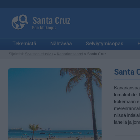
Tekemistä
Nähtävää
Selviytymisopas
H
Sijaintisi:
Sivuston etusivu
»
Kanariansaaret
» Santa Cruz
Santa C
Kanariansaar
lomakohde. K
kokemaan elä
merenrannall
niissä intial
lähellä ja jo