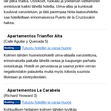
ole pitkä matka. Ostokset, ruokailu ja yöelämän viettäminen
onnistuvat kaikki lähellä hotellia. Uima-allas ja kuntosali
kuuluvat varusteluun, ja tätä parempaa hinta-laatusuhdetta
saa hotelleiltaan erinomaisessa Puerto de la Cruzissakin
hakea.
Apartamentos Trianflor Alta
(Calle Aguilar y Quesada 5)
Tutustu hotelliin ja varaa huone
Kolmen tähden huoneistohotelli uima-altaalla varustettuna,
erinomaisella paikalla lähellä rantaa ja kaupungin parhaita
ostoskatuja. Hotelli on perustasoa ja saanut jonkin verran
negatiivistakin palautetta mutta myös kiitosta suurista
tiloistaan ja siisteydestään.
Apartementos La Carabela
(Richard Yeoward 3)
Tutustu hotelliin ja varaa huone
Kohtuullisen hintainen kolmen tähden tyylikäs