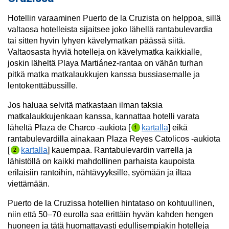
Hotellin varaaminen Puerto de la Cruzista on helppoa, sillä
valtaosa hotelleista sijaitsee joko lähellä rantabulevardia
tai sitten hyvin lyhyen kävelymatkan päässä siitä.
Valtaosasta hyviä hotelleja on kävelymatka kaikkialle,
joskin läheltä Playa Martiánez-rantaa on vähän turhan
pitkä matka matkalaukkujen kanssa bussiasemalle ja
lentokenttäbussille.
Jos haluaa selvitä matkastaan ilman taksia
matkalaukkujenkaan kanssa, kannattaa hotelli varata
läheltä Plaza de Charco -aukiota [
kartalla
]
eikä
rantabulevardilla
ainakaan Plaza Reyes Catolicos -aukiota
[
kartalla
] kauempaa. Rantabulevardin varrella ja
lähistöllä on kaikki mahdollinen parhaista kaupoista
erilaisiin rantoihin, nähtävyyksille, syömään ja iltaa
viettämään.
Puerto de la Cruzissa hotellien hintataso on kohtuullinen,
niin että 50–70 eurolla saa erittäin hyvän kahden hengen
huoneen ja tätä huomattavasti edullisempiakin hotelleja