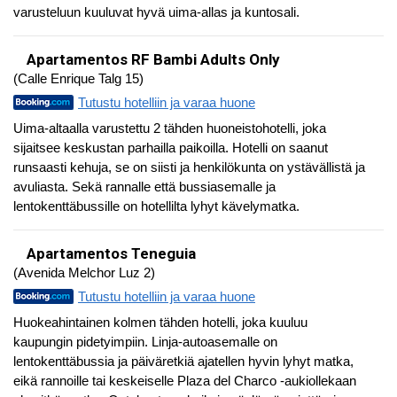
varusteluun kuuluvat hyvä uima-allas ja kuntosali.
Apartamentos RF Bambi Adults Only
(Calle Enrique Talg 15)
Tutustu hotelliin ja varaa huone
Uima-altaalla varustettu 2 tähden huoneistohotelli, joka
sijaitsee keskustan parhailla paikoilla. Hotelli on saanut
runsaasti kehuja, se on siisti ja henkilökunta on ystävällistä ja
avuliasta. Sekä rannalle että bussiasemalle ja
lentokenttäbussille on hotellilta lyhyt kävelymatka.
Apartamentos Teneguia
(Avenida Melchor Luz 2)
Tutustu hotelliin ja varaa huone
Huokeahintainen kolmen tähden hotelli, joka kuuluu
kaupungin pidetyimpiin. Linja-autoasemalle on
lentokenttäbussia ja päiväretkiä ajatellen hyvin lyhyt matka,
eikä rannoille tai keskeiselle Plaza del Charco -aukiollekaan