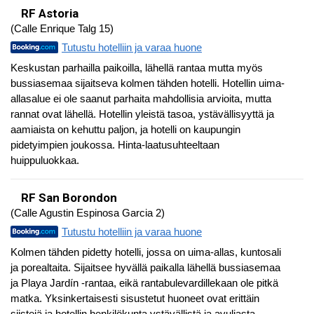
RF Astoria
(Calle Enrique Talg 15)
Tutustu hotelliin ja varaa huone
Keskustan parhailla paikoilla, lähellä rantaa mutta myös
bussiasemaa sijaitseva kolmen tähden hotelli. Hotellin uima-
allasalue ei ole saanut parhaita mahdollisia arvioita, mutta
rannat ovat lähellä. Hotellin yleistä tasoa, ystävällisyyttä ja
aamiaista on kehuttu paljon, ja hotelli on kaupungin
pidetyimpien joukossa. Hinta-laatusuhteeltaan
huippuluokkaa.
RF San Borondon
(Calle Agustin Espinosa Garcia 2)
Tutustu hotelliin ja varaa huone
Kolmen tähden pidetty hotelli, jossa on uima-allas, kuntosali
ja porealtaita. Sijaitsee hyvällä paikalla lähellä bussiasemaa
ja Playa Jardín -rantaa, eikä rantabulevardillekaan ole pitkä
matka. Yksinkertaisesti sisustetut huoneet ovat erittäin
siistejä ja hotellin henkilökunta ystävällistä ja avuliasta.