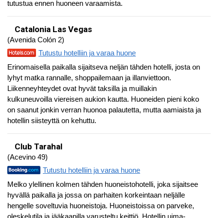
tutustua ennen huoneen varaamista.
Catalonia Las Vegas
(Avenida Colón 2)
Tutustu hotelliin ja varaa huone
Erinomaisella paikalla sijaitseva neljän tähden hotelli, josta on
lyhyt matka rannalle, shoppailemaan ja illanviettoon.
Liikenneyhteydet ovat hyvät taksilla ja muillakin
kulkuneuvoilla viereisen aukion kautta. Huoneiden pieni koko
on saanut jonkin verran huonoa palautetta, mutta aamiaista ja
hotellin siisteyttä on kehuttu.
Club Tarahal
(Acevino 49)
Tutustu hotelliin ja varaa huone
Melko ylellinen kolmen tähden huoneistohotelli, joka sijaitsee
hyvällä paikalla ja jossa on parhaiten korkeintaan neljälle
hengelle soveltuvia huoneistoja. Huoneistoissa on parveke,
oleskelutila ja jääkaapilla varusteltu keittiö. Hotellin uima-