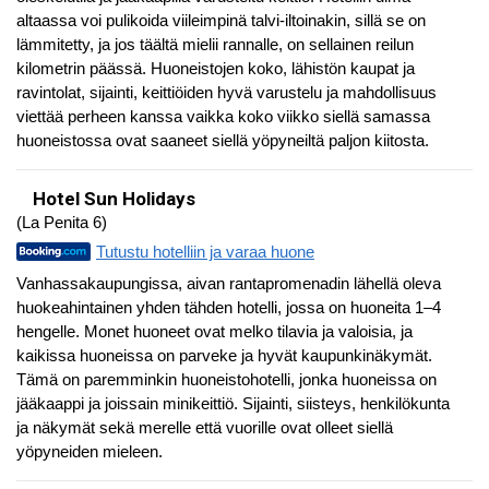
altaassa voi pulikoida viileimpinä talvi-iltoinakin, sillä se on
lämmitetty, ja jos täältä mielii rannalle, on sellainen reilun
kilometrin päässä. Huoneistojen koko, lähistön kaupat ja
ravintolat, sijainti, keittiöiden hyvä varustelu ja mahdollisuus
viettää perheen kanssa vaikka koko viikko siellä samassa
huoneistossa ovat saaneet siellä yöpyneiltä paljon kiitosta.
Hotel Sun Holidays
(La Penita 6)
Tutustu hotelliin ja varaa huone
Vanhassakaupungissa, aivan rantapromenadin lähellä oleva
huokeahintainen yhden tähden hotelli, jossa on huoneita 1–4
hengelle. Monet huoneet ovat melko tilavia ja valoisia, ja
kaikissa huoneissa on parveke ja hyvät kaupunkinäkymät.
Tämä on paremminkin huoneistohotelli, jonka huoneissa on
jääkaappi ja joissain minikeittiö. Sijainti, siisteys, henkilökunta
ja näkymät sekä merelle että vuorille ovat olleet siellä
yöpyneiden mieleen.