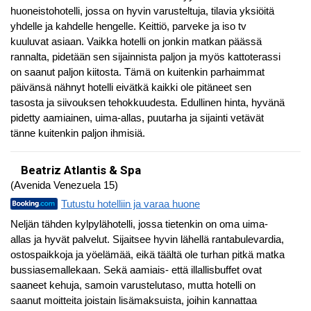
huoneistohotelli, jossa on hyvin varusteltuja, tilavia yksiöitä
yhdelle ja kahdelle hengelle. Keittiö, parveke ja iso tv
kuuluvat asiaan. Vaikka hotelli on jonkin matkan päässä
rannalta, pidetään sen sijainnista paljon ja myös kattoterassi
on saanut paljon kiitosta. Tämä on kuitenkin parhaimmat
päivänsä nähnyt hotelli eivätkä kaikki ole pitäneet sen
tasosta ja siivouksen tehokkuudesta. Edullinen hinta, hyvänä
pidetty aamiainen, uima-allas, puutarha ja sijainti vetävät
tänne kuitenkin paljon ihmisiä.
Beatriz Atlantis & Spa
(Avenida Venezuela 15)
Tutustu hotelliin ja varaa huone
Neljän tähden kylpylähotelli, jossa tietenkin on oma uima-
allas ja hyvät palvelut. Sijaitsee hyvin lähellä rantabulevardia,
ostospaikkoja ja yöelämää, eikä täältä ole turhan pitkä matka
bussiasemallekaan. Sekä aamiais- että illallisbuffet ovat
saaneet kehuja, samoin varustelutaso, mutta hotelli on
saanut moitteita joistain lisämaksuista, joihin kannattaa