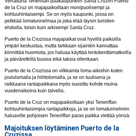
Verrattuna Teneriffan pääkaupunkiin Santa Cruziin Puerto
de la Cruz on majapaikoiltaan monipuolisempi ja
kohtuuhintaisempi. Se on myös kaupunki, jossa on
pelkkää lomatunnelmaa ja joka elää täysin turistien
ehdoilla, toisin kuin arkisempi Santa Cruz.
Puerto de la Cruzissa majapaikat ovat hyvillä paikoilla
ympäri keskustaa, mutta tarkkaan sijaintiin kannattaa
kiinnittää huomiota, jos haluaa käyttää lentokenttämatkoilla
ja päiväretkillä bussia eikä taksia ollenkaan.
Puerto de la Cruzissa on vilkkainta loma-aikoihin kuten
joululomalla ja hiihtolomalla, ja se on tuulisena ja
raikkaana rantapaikkana myös suosittu kohde muina
vuodenaikoina kuin talvella.
Puerto de la Cruz on majapaikoiltaan yksi Teneriffan
kohtuuhintaisimpia rantapaikkoja, ja se on lomatunnelmiin
haluaville pohjoisen Teneriffan paras paikka viettää yönsä.
Majoituksen löytäminen Puerto de la
Cruzissa