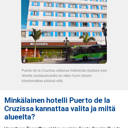
Puerto de la Cruzissa valtaosa hotelleista sijaitsee joko
lähellä rantabulevardia tai sitten hyvin lyhyen
kävelymatkan päässä siitä.
Minkälainen hotelli Puerto de la
Cruzissa kannattaa valita ja miltä
alueelta?