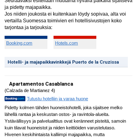
Seuraavaksi esitellään muutama hyvällä paikalla sijaitseva
ja pidetty majapaikka.
Jos niiden joukosta ei kuitenkaan löydy sopivaa, alta voi
vertailla Suomessa toimivien eri hotellisivustojen koko
tarjontaa ja tarjouksia:
Booking.com
Hotels.com
Hotelli- ja majapaikkavinkkejä Puerto de la Cruzissa
Apartamentos Casablanca
(Calzada de Martianez 4)
Tutustu hotelliin ja varaa huone
Pidetty kolmen tähden huoneistohotelli, joka sijaitsee melko
lähellä rantaa ja keskustan ostos- ja ravintola-alueita.
Ystävällisyys ja palvelualttius ovat keränneet pisteitä, samoin
kuin tilavat huoneistot ja niiden keittiöiden varustelutaso.
Hivenen keskihintaista kalliimpi majapaikka, mutta