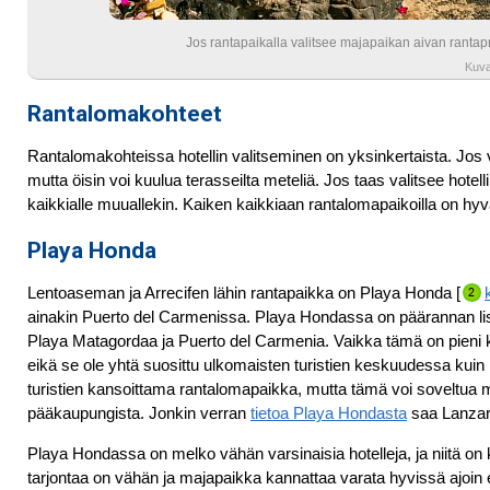
Jos rantapaikalla valitsee majapaikan aivan rantapr
Kuva
Rantalomakohteet
Rantalomakohteissa hotellin valitseminen on yksinkertaista. Jos v
mutta öisin voi kuulua terasseilta meteliä. Jos taas valitsee hotell
kaikkialle muuallekin. Kaiken kaikkiaan rantalomapaikoilla on hyv
Playa Honda
Lentoaseman ja Arrecifen lähin rantapaikka on Playa Honda [
ainakin Puerto del Carmenissa.
Playa Hondassa on päärannan lisä
Playa Matagordaa ja Puerto del Carmenia. Vaikka tämä on pieni kes
eikä se ole yhtä suosittu ulkomaisten turistien keskuudessa ku
turistien kansoittama rantalomapaikka, mutta tämä voi soveltua ma
pääkaupungista. Jonkin verran
tietoa Playa Hondasta
saa Lanzar
Playa Hondassa on melko vähän varsinaisia hotelleja, ja niitä on ke
tarjontaa on vähän ja majapaikka kannattaa varata hyvissä ajoin 