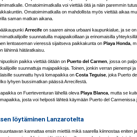
imatkalle. Omatoimimatkalla voi viettää öitä ja näin paremmin tutu
 paikkakuntiin. Omatoimimatkalla on mahdollista myös viettää aikaa mui
rilla saman matkan aikana.
pääkaupunki
Arrecife
on saaren ainoa urbaani kaupunkialue, ja se on 
matkailijoille suunnatuilla majapaikoillaan ja erinomaisilla yhteyksil
inen lentoaseman vieressä sijaitseva paikkakunta on
Playa Honda
, m
 lähinnä hätäratkaisu.
ipuolisin paikka viettää öitään on
Puerto del Carmen
, jossa on palj
ailijoille suunnattuja majapaikkoja. Toinen, jonkin verran pienempi 
laisille suunnattu hyvä lomapaikka on
Costa Teguise
, joka Puerto d
lko lyhyen bussimatkan päässä Arrecifestä.
mapaikka on Fuerteventuran lähellä oleva
Playa Blanca
, mutta se kui
omapaikka, josta voi helposti lähteä käymään Puerto del Carmenissa
sen löytäminen Lanzarotelta
 suuntaavan kannattaa ensin miettiä mikä saarella kiinnostaa eniten j