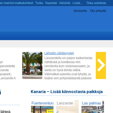
n mainiot matkakohteet
Turku
Naantali
Helsinki
Lisää...
Tilaa uutiskirje
Sivukartta
Ota yhteyttä
ä
Kanaria – Lisää kiinnostavia paikkoja
Fuerteventura
Lanzarote
Las palmas
 lähteä