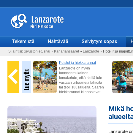
Tekemistä
Nähtävää
Selviytymisopas
H
Sijaintisi:
Sivuston etusivu
»
Kanariansaaret
»
Lanzarote
» Hotellit ja majoitt
Mikä ho
alueelt
Lanzarote on