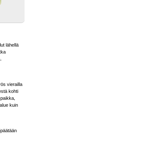
ut lähellä
tka
.
s vierailla
stä kohti
 paikka,
alue kuin
lipäätään