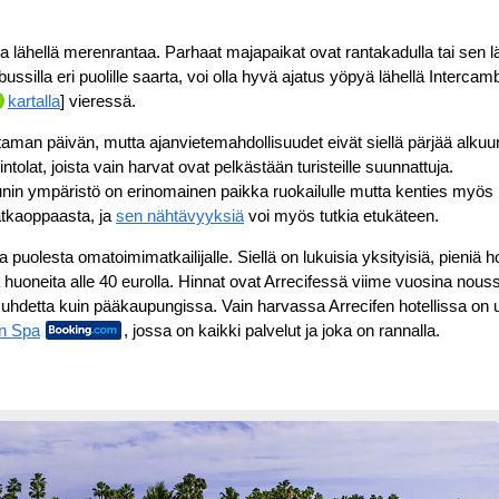
la lähellä merenrantaa. Parhaat majapaikat ovat rantakadulla tai sen lä
ssilla eri puolille saarta, voi olla hyvä ajatus yöpyä lähellä Intercam
kartalla
] vieressä.
utaman päivän, mutta ajanvietemahdollisuudet eivät siellä pärjää alku
olat, joista vain harvat ovat pelkästään turisteille suunnattuja.
unin ympäristö on erinomainen paikka ruokailulle mutta kenties myös
atkaoppaasta, ja
sen nähtävyyksiä
voi myös tutkia etukäteen.
olesta omatoimimatkailijalle. Siellä on lukuisia yksityisiä, pieniä ho
 huoneita alle 40 eurolla. Hinnat ovat Arrecifessä viime vuosina nous
atusuhdetta kuin pääkaupungissa. Vain harvassa Arrecifen hotellissa on 
n Spa
, jossa on kaikki palvelut ja joka on rannalla.