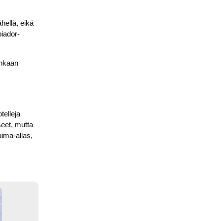
hellä, eikä
biador-
unkaan
telleja
seet, mutta
uima-allas,