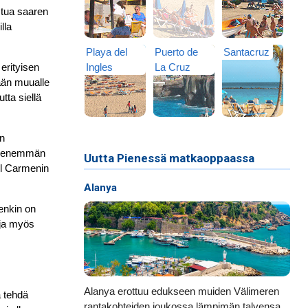
stua saaren
lla
Playa del
Puerto de
Santacruz
erityisen
Ingles
La Cruz
lään muualle
utta siellä
on
ja enemmän
Uutta Pienessä matkaoppaassa
el Carmenin
Alanya
tenkin on
 ja myös
Alanya erottuu edukseen muiden Välimeren
a tehdä
rantakohteiden joukossa lämpimän talvensa