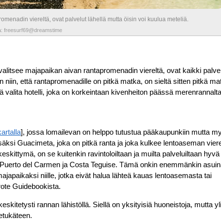
omenadin viereltä, ovat palvelut lähellä mutta öisin voi kuulua meteliä.
: freesurf69@dreamstime
alitsee majapaikan aivan rantapromenadin viereltä, ovat kaikki palvel
in niin, että rantapromenadille on pitkä matka, on sieltä sitten pitkä ma
ä valita hotelli, joka on korkeintaan kivenheiton päässä merenrannalta
kartalla
], jossa lomailevan on helppo tutustua pääkaupunkiin mutta myö
ksi Guacimeta, joka on pitkä ranta ja joka kulkee lentoaseman viere
kittymä, on se kuitenkin ravintoloiltaan ja muilta palveluiltaan hyvä
in Puerto del Carmen ja Costa Teguise. Tämä onkin enemmänkin asuin
japaikaksi niille, jotka eivät halua lähteä kauas lentoasemasta tai
ote Guidebookista.
skitetysti rannan lähistöllä. Siellä on yksityisiä huoneistoja, mutta y
etukäteen.