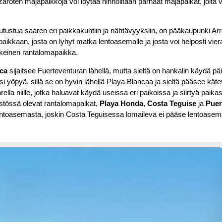
roten majapaikkoja voi löytää hinnoiltaan parhaat majapaikat, joita vo
tutustua saaren eri paikkakuntiin ja nähtävyyksiin, on pääkaupunki Arr
aikkaan, josta on lyhyt matka lentoasemalle ja josta voi helposti viera
skeinen rantalomapaikka.
ca
sijaitsee Fuerteventuran lähellä, mutta sieltä on hankalin käydä päiv
 yöpyä, sillä se on hyvin lähellä Playa Blancaa ja sieltä pääsee käte
lla niille, jotka haluavat käydä useissa eri paikoissa ja siirtyä paika
äristössä olevat rantalomapaikat,
Playa Honda
,
Costa Teguise
ja
Puer
ntoasemasta, joskin Costa Teguisessa lomaileva ei pääse lentoasem