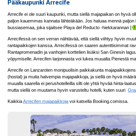
Pääkaupunki Arrecife
Arrecife ei ole suuri kaupunki, mutta siellä majapaikan on hyvä ol
paljon kauemmas kannata lähteäkään.
Jos haluaa mennä paljon bu
bussiasemaa, joka sijaitsee Playa del Reducto -hiekkarannan [
Arrecifessä on sen verran nähtävää, että siellä viihtyy hyvin mu
rantapaikkojen kanssa. Arrecifessä on saaren autenttisimmat ravint
Rantapromenadin ja vanhojen korttelien lisäksi San Ginesin lagu
yöpymiselle. Arrecifen tarjonnasta voi lukea muualta Pienestä m
Arrecife on Lanzaroten monipuolisin paikkakunta majapaikkojensa pu
(hostal) ja muita halvempia majapaikkoja, ja siellä on hyvä määrä
muualla saarella ei perushotelleilla silti ole yhtä hyvää hinta-la
mutta siellä on muutama hyvin varusteltu hotelli, kuten suuri
Gra
Kaikkia
Arrecifen majapaikkoja
voi katsella Booking.comissa.