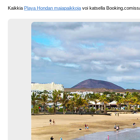
Kaikkia
Playa Hondan majapaikkoja
voi katsella Booking.comiss