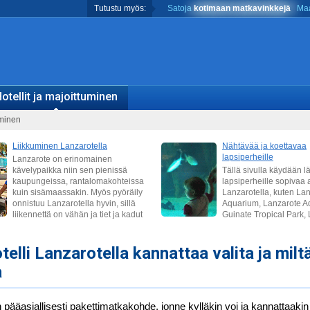
Tutustu myös:
Satoja
kotimaan matkavinkkejä
Maa
otellit ja majoittuminen
uminen
telli Lanzarotella kannattaa valita ja milt
a
 pääasiallisesti pakettimatkakohde, jonne kylläkin voi ja kannattaakin