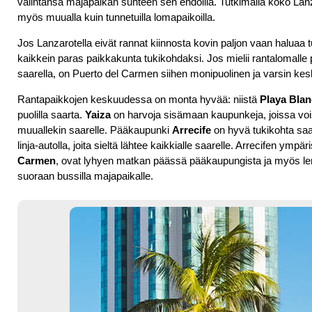
valintansa majapaikan suhteen sen ehdoilla. Tutkimalla koko Lanza
myös muualla kuin tunnetuilla lomapaikoilla.
Jos Lanzarotella eivät rannat kiinnosta kovin paljon vaan haluaa 
kaikkein paras paikkakunta tukikohdaksi. Jos mielii rantalomalle p
saarella, on Puerto del Carmen siihen monipuolinen ja varsin ke
Rantapaikkojen keskuudessa on monta hyvää: niistä
Playa Blan
puolilla saarta.
Yaiza
on harvoja sisämaan kaupunkeja, joissa voisi
muuallekin saarelle. Pääkaupunki
Arrecife
on hyvä tukikohta saare
linja-autolla, joita sieltä lähtee kaikkialle saarelle. Arrecifen ymp
Carmen
, ovat lyhyen matkan päässä pääkaupungista ja myös le
suoraan bussilla majapaikalle.