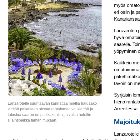
myös omatoim
eri osiin ja
Kanariansaa
Lanzaroten 
hyvä omatoimi
saarelle. To
yöpyminen on
Kaikkein mon
omatoimimatk
pakettimatka
tavoin on me
Syrjäisin lo
hieno rantal
Lanzarotelle suuntaavan kannattaa miettiä haluaako
Arrecifessa.
viettää paikallaan olevaa rantalomaa vai kiertää ja
tutustua saaren eri paikkakuntiin, ja valita hotellin
sijaintipaikka tämän mukaan.
Majoituk
Lanzarotelle