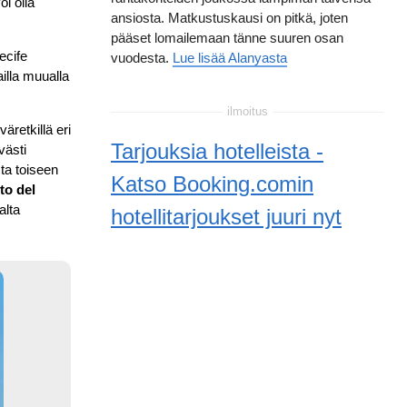
i olla
ansiosta. Matkustuskausi on pitkä, joten
pääset lomailemaan tänne suuren osan
ecife
vuodesta.
Lue lisää Alanyasta
illa muualla
ilmoitus
äretkillä eri
Tarjouksia hotelleista -
västi
sta toiseen
Katso Booking.comin
to del
alta
hotellitarjoukset juuri nyt