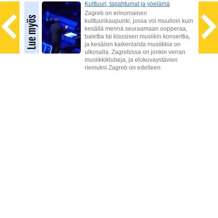
Kulttuuri, tapahtumat ja yöelämä
Zagreb on erinomainen
kulttuurikaupunki, jossa voi muulloin kuin
kesällä mennä seuraamaan oopperaa,
en
balettia tai klassisen musiikin konserttia,
ja kesäisin kaikenlaista musiikkia on
inen
ulkosalla. Zagrebissa on jonkin verran
musiikkiklubeja, ja elokuvaystävien
riemuksi Zagreb on edelleen