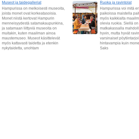
Museot ja taidegalleriat
Ruoka ja ravintolat
Hampurissa on melkoisesti museoita,
Hampurissa voi mitä er
joista monet ovat korkeatasoisia.
paikoissa maistella pait
Monet niistä kertovat Hampurin
myös kaikkialta maailm
menneisyydestä satamakaupunkina,
olevia ruokia. Siellä on
ja satamaan liittyviä museoita on
matkakassalla mahdoll
muitakin, kuten maailman ainoa
hyvin, mutta hyvät ravin
maustemuseo. Museot käsittelevät
varsinaiset pöytiintarjo
myös kattavasti taidetta ja etenkin
hintavampia kuin mon
nykytaidetta, unohtam
Saks