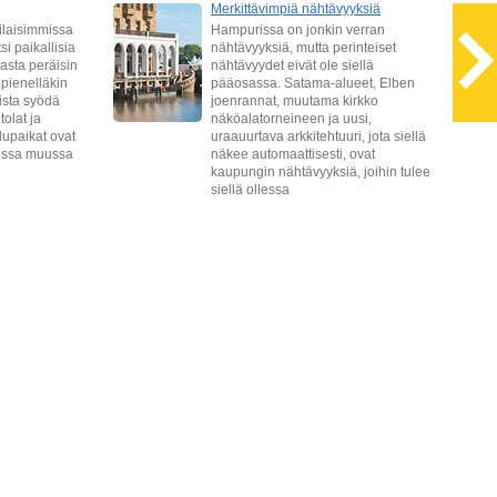
Merkittävimpiä nähtävyyksiä
ilaisimmissa
Hampurissa on jonkin verran
si paikallisia
nähtävyyksiä, mutta perinteiset
asta peräisin
nähtävyydet eivät ole siellä
 pienelläkin
pääosassa. Satama-alueet, Elben
ista syödä
joenrannat, muutama kirkko
tolat ja
näköalatorneineen ja uusi,
ilupaikat ovat
uraauurtava arkkitehtuuri, jota siellä
essa muussa
näkee automaattisesti, ovat
kaupungin nähtävyyksiä, joihin tulee
siellä ollessa