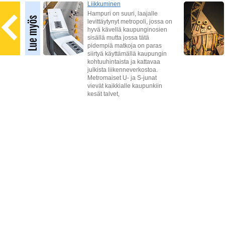
Liikkuminen
mätön
Hampuri on suuri, laajalle
levittäytynyt metropoli, jossa on
hyvä kävellä kaupunginosien
sisällä mutta jossa tätä
pidempiä matkoja on paras
ojen
siirtyä käyttämällä kaupungin
. Näin
kohtuuhintaista ja kattavaa
julkista liikenneverkostoa.
Metromaiset U- ja S-junat
vievät kaikkialle kaupunkiin
kesät talvet,