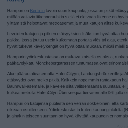
Hampuri on
Berliinin
tavoin suuri kaupunki, jossa on pitkät etäisy
mitään valtavia liikenneruuhkia siellä ei ole vaan liikenne on hyvin
ylittämistä helpottavat metroasemat ja muut katujen alitse kulkevat
Leveiden katujen ja pitkien etäisyyksien lisäksi on hyvä ottaa hu
paikka, jossa joutuu usein kulkemaan portaita ylös tai alas, etenkin
hyvät tukevat kävelykengät on hyvä ottaa mukaan, mikäli mielii t
Hampurin ydinkeskustassa on mukava katsella ostoksia, ruokapaikk
pääkävelykatu Mönckebergstrassen tuntumassa ovat erinomaisia
Alue päärautatieasemalta HafenCityyn, Landungsbrückenille ja Alt
etäisyydet ovat melko pitkiä. Kaikkein nopeimmin rantakadun häik
Baumwall-asemalle, ja kävelee siitä valitsemaansa suuntaan, eli
kulkea metrolla HafenCityn
Überseequartier-asemalle
, jolta
Hampuri on katujensa puolesta sen verran sokkeloinen, että kart
oikeaan osoitteeseen. Ydinkeskustasta kuten kaupungintalolta (R
ja ainakin toiseen suuntaan on hyvä käyttää kaupungin erinomaist
Sivu j