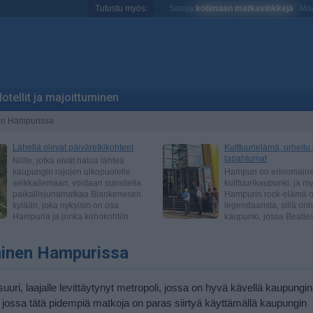
Tutustu myös:
Satoja
kotimaan matkavinkkejä
Maa
otellit ja majoittuminen
en Hampurissa
minen Hampurissa
uuri, laajalle levittäytynyt metropoli, jossa on hyvä kävellä kaupungi
a jossa tätä pidempiä matkoja on paras siirtyä käyttämällä kaupungin