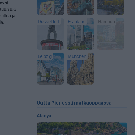
ievät
 tutustua
sittua ja
Dusseldorf
Frankfurt
Hampuri
la.
Leipzig
München
Uutta Pienessä matkaoppaassa
Alanya