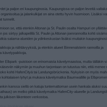
ydet ja paljon eri kaupunginosia. Kaupungissa on paljon leveitä valtaka
 organisoitua ja jalankulkijat on aina otettu hyvin huomioon. Lisäksi va
 tunnelit.
omioon se, että etenkin Altonan ja St. Paulin osalta Hampuri on yllätt
 jos siirtyy jalkapelillä St. Paulin ja Altonan joenrannoilta kohti sisäm
utkia satama-alueiden ja ydinkeskustan lisäksi muitakin kaupunginosi
oja ja nähtävyyksiä, ja etenkin alueet Binnenalsterin rannoilla ja
 kävelypaikkoja.
er Elbpark -puistoon on erinomaista kävelymaastoa, mutta tälläkin väl
äiseviin näkymiin ja muuhun tarjontaan on tutustua niin, että menee 
 joko kohti HafenCityä tai Landungsbrückenia. Nykyisin on myös mahd
 on kohtalaisen lyhyt ja mukava kävelymatka Baumwallille ja Elbpromen
ankin kanssa siellä on katuja tuntemattoman usein hankala aluksi suu
athaus) on melko pitkä kävelymatka HafenCity-alueelle ja Landungsb
a julkisen liikenteen verkostoa.
atkuu ilmoituksen jälkeen