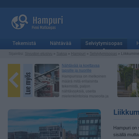
Tekemistä
Nähtävää
Selviytymisopas
H
Sijaintisi:
Sivuston etusivu
»
Saksa
»
Hampuri
»
Selviytymisopas
» Liikkumin
Liikku
Hampuri on s
sisällä mutt