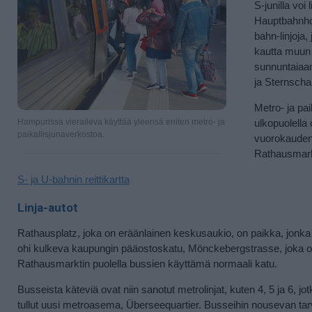
S-junilla vo
Hauptbahnhofi
bahn-linjoja
kautta muun 
sunnuntaiaam
ja Sternscha
Metro- ja pa
Hampurissa vieraileva käyttää yleensä eniten metro- ja
ulkopuolella 
paikallisjunaverkostoa.
vuorokauden,
Rathausmark
S- ja U-bahnin reittikartta
Linja-autot
Rathausplatz, joka on eräänlainen keskusaukio, on paikka, jonka 
ohi kulkeva kaupungin pääostoskatu, Mönckebergstrasse, joka on
Rathausmarktin puolella bussien käyttämä normaali katu.
Busseista käteviä ovat niin sanotut metrolinjat, kuten 4, 5 ja 6, j
tullut uusi metroasema, Überseequartier. Busseihin nousevan tarvit