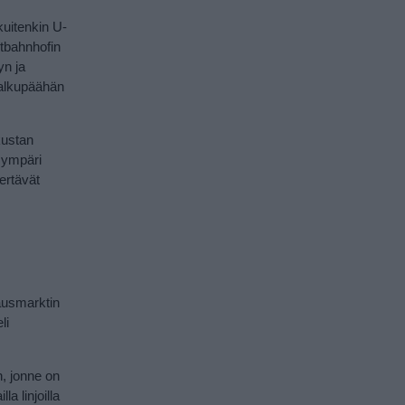
kuitenkin U-
ptbahnhofin
yn ja
 alkupäähän
kustan
e ympäri
ertävät
hausmarktin
li
n, jonne on
a linjoilla