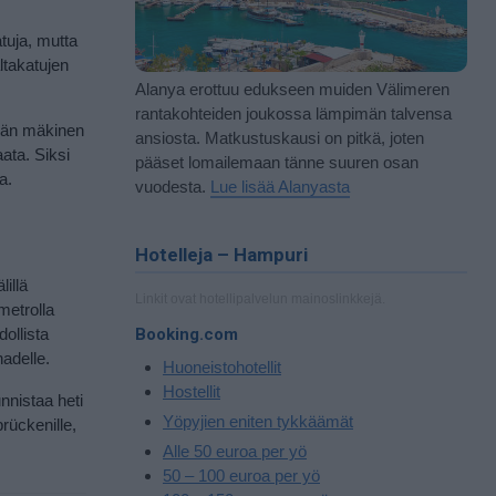
tuja, mutta
ltakatujen
Alanya erottuu edukseen muiden Välimeren
rantakohteiden joukossa lämpimän talvensa
ävän mäkinen
ansiosta. Matkustuskausi on pitkä, joten
aata. Siksi
pääset lomailemaan tänne suuren osan
a.
vuodesta.
Lue lisää Alanyasta
Hotelleja – Hampuri
illä
Linkit ovat hotellipalvelun mainoslinkkejä.
metrolla
ollista
Booking.com
adelle.
Huoneistohotellit
Hostellit
nnistaa heti
Yöpyjien eniten tykkäämät
rückenille,
Alle 50 euroa per yö
50 – 100 euroa per yö