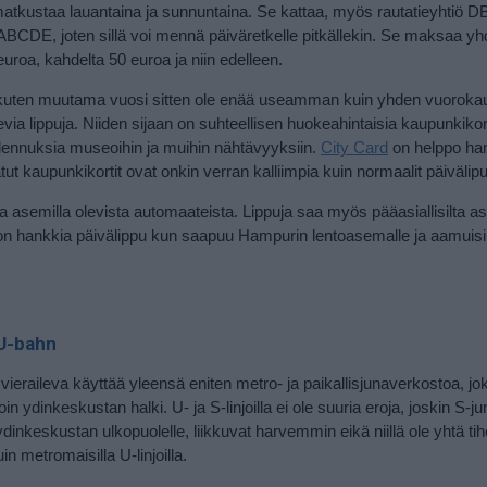
matkustaa lauantaina ja sunnuntaina. Se kattaa, myös rautatieyhtiö DB:
BCDE, joten sillä voi mennä päiväretkelle pitkällekin. Se maksaa yh
uroa, kahdelta 50 euroa ja niin edelleen.
kuten muutama vuosi sitten ole enää useamman kuin yhden vuoroka
via lippuja. Niiden sijaan on suhteellisen huokeahintaisia kaupunkikor
 alennuksia museoihin ja muihin nähtävyyksiin.
City Card
on helppo ha
tut kaupunkikortit ovat onkin verran kalliimpia kuin normaalit päivälipu
ä ja asemilla olevista automaateista. Lippuja saa myös pääasiallisilta a
nta on hankkia päivälippu kun saapuu Hampurin lentoasemalle ja aamuisi
 U-bahn
ieraileva käyttää yleensä eniten metro- ja paikallisjunaverkostoa, jo
join ydinkeskustan halki. U- ja S-linjoilla ei ole suuria eroja, joskin S-j
nkeskustan ulkopuolelle, liikkuvat harvemmin eikä niillä ole yhtä ti
n metromaisilla U-linjoilla.