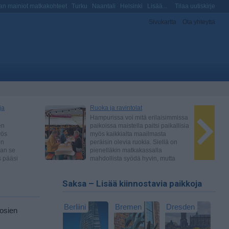
n mainiot matkakohteet
Turku
Naantali
Helsinki
Lisää...
Tilaa uutiskirje
Sivukartta
Ota yhteyttä
Saksa – Lisää kiinnostavia paikkoja
Berliini
Bremen
Dresden
nosien