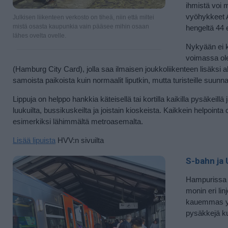
ihmistä voi 
vyöhykkeet A
Julkisen liikenteen verkosto on tiheä, niin että miltei
mistä osasta kaupunkia vain pääsee mihin osaan
hengeltä 44 e
lähes ovelta ovelle.
Nykyään ei 
voimassa ole
(Hamburg City Card), jolla saa ilmaisen joukkoliikenteen lisäksi
samoista paikoista kuin normaalit liputkin, mutta turisteille suunna
Lippuja on helppo hankkia käteisellä tai kortilla kaikilla pysäkeill
luukuilta, bussikuskeilta ja joistain kioskeista. Kaikkein helpoi
esimerkiksi lähimmältä metroasemalta.
Lisää lipuista
HVV:n sivuilta
S-bahn ja
Hampurissa v
monin eri lin
kauemmas ydi
pysäkkejä kui