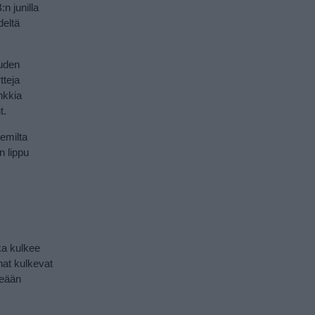
n junilla
deltä
uden
tteja
nkkia
t.
semilta
n lippu
ka kulkee
unat kulkevat
heään