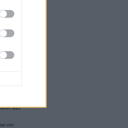
emalta minne
Hampurin
matkustaa
€, ja myös
si. Myös
taan klo 9
a minkä
etaan mukaan
lla ei ole
ainen lippu
an viisi