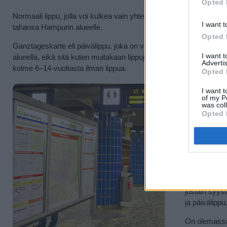
Opted 
Normaali lippu, jolla voi kulkea vain yhteen suuntaan mutta ei pa
I want t
tahansa Hampurin alueelle.
Opted 
Ganztageskarte eli päivälippu, joka on voimassa ostohetkestä 
I want 
alueella, eikä sitä kuten muitakaan lippuja kannata ostaa kuin va
Advertis
kolme 6–14-vuotiasta ilman lippua.
Opted 
9-Uhr-Tagesk
I want t
of my P
sellaisen os
was col
tämä lippu o
Opted 
Korkeintaan 
alkaen seura
ikäisiä taha
korkeintaan 
Alle 6-vuotia
jostain syys
ja päivälippu
On olemassa 