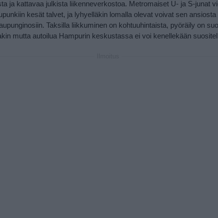
ta ja kattavaa julkista liikenneverkostoa. Metromaiset U- ja S-junat v
upunkiin kesät talvet, ja lyhyelläkin lomalla olevat voivat sen ansiosta
kaupunginosiin. Taksilla liikkuminen on kohtuuhintaista, pyöräily on suo
akin mutta autoilua Hampurin keskustassa ei voi kenellekään suositel
Ilmoitus