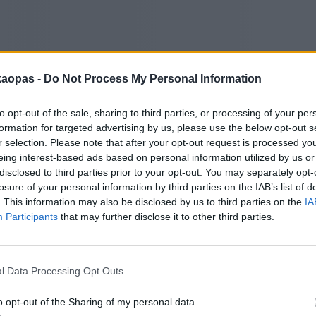
kaopas -
Do Not Process My Personal Information
to opt-out of the sale, sharing to third parties, or processing of your per
 monissa muissakin Saksan kaupungeissa, on siellä S-Bahn- ja U-Bahn
formation for targeted advertising by us, please use the below opt-out s
 liikenteen verkosto on tiheä, niin että miltei mistä osasta kaupunkia 
r selection. Please note that after your opt-out request is processed y
auksessa tai mukavuudenhaluaan turvautumaan taksiin.
eing interest-based ads based on personal information utilized by us or
disclosed to third parties prior to your opt-out. You may separately opt-
dinkeskustan alueella maan alla, ovat ne sen verran usein myös maan pi
losure of your personal information by third parties on the IAB’s list of
ista. Paikallisjunamaisista S-bahn-junista ja metromaisista U-bahn-j
. This information may also be disclosed by us to third parties on the
IA
otettavia liikennevälineitä kuten turisteja kiinnostavat lautat ja lin
Participants
that may further disclose it to other third parties.
l Data Processing Opt Outs
a, mutta yleisesti ottaen paras on hankkia joko päivälippu tai sitä edul
t tammikuun alussa 2018, eikä niihin näin ollen ole muutamaan vuotee
o opt-out of the Sharing of my personal data.